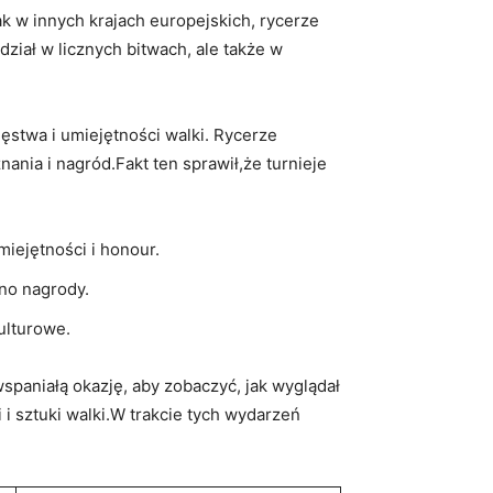
k w innych krajach europejskich,​ rycerze
dział w licznych bitwach, ⁤ale także w
męstwa i umiejętności walki. Rycerze
nia i nagród.Fakt ten‌ sprawił,że⁤ turnieje
iejętności ‍i honour.
no nagrody.
kulturowe.
paniałą ‍okazję, aby zobaczyć, jak wyglądał
 ​i sztuki walki.W trakcie tych wydarzeń