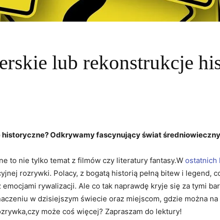
cerskie lub rekonstrukcje hi
kcje historyczne? Odkrywamy fascynujący świat średniowiecz
e to nie tylko temat z ‌filmów czy literatury​ fantasy.W ⁤
ostatnich 
yjnej rozrywki. Polacy, z bogatą historią pełną bitew ‌i legend, c
z emocjami rywalizacji. Ale‍ co tak ⁤naprawdę kryje się za⁣ tymi 
naczeniu⁤ w dzisiejszym świecie oraz‌ miejscom, gdzie można 
zrywka,czy może coś więcej?​ Zapraszam do lektury!