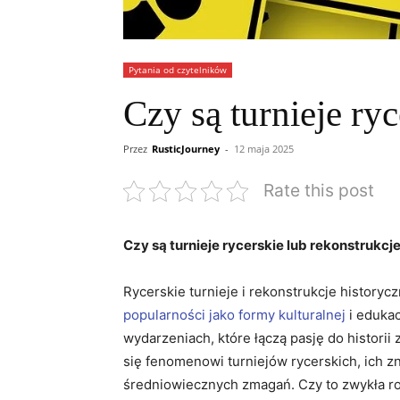
Pytania od czytelników
Czy są turnieje ry
Przez
RusticJourney
-
12 maja 2025
Rate this post
Czy są turnieje ⁢rycerskie lub rekonstru
Rycerskie turnieje i rekonstrukcje⁤ historyczn
popularności jako ⁣formy kulturalnej
i edukac
wydarzeniach, które łączą pasję do historii 
się fenomenowi turniejów rycerskich, ich z
średniowiecznych zmagań. Czy to zwykła ro