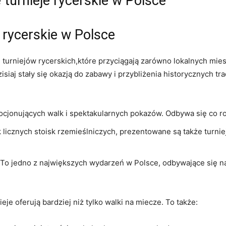
e turnieje rycerskie w Polsce
e rycerskie w Polsce
 turniejów ⁣rycerskich,które przyciągają zarówno lokalnych⁤ mi
iaj stały się okazją‌ do zabawy ⁢i przybliżenia⁢ historycznych tra
cjonujących walk i spektakularnych pokazów. Odbywa się co rok
licznych stoisk rzemieślniczych, prezentowane są także ⁢turnie
To jedno‌ z ⁢największych​ wydarzeń w Polsce, odbywające się n
je oferują bardziej niż tylko walki na miecze. To⁣ także: