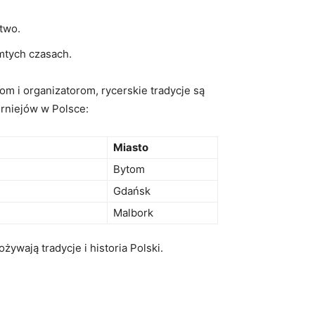
two.
amtych czasach.
tom i organizatorom, rycerskie tradycje są
rniejów w ⁢Polsce:
Miasto
Bytom
Gdańsk
Malbork
wają tradycje⁣ i⁣ historia Polski.