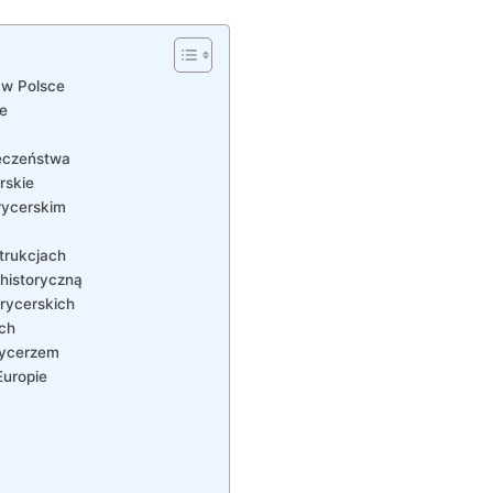
e w Polsce
ce
łeczeństwa
rskie
 rycerskim
strukcjach
 historyczną
​rycerskich
ch
 rycerzem
Europie