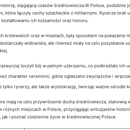
historię, sięgającą czasów średniowiecza.W Polsce, podobnie ​ja
, które łączyły cechy ⁤szlacheckie z militarnymi. Rycerze brali u
 kształtowaniu ich tożsamości oraz‌ honoru.
ach królewskich oraz​ w miastach,​ były sposobem na pokazanie 
dostarczały widowiska, ale ​również miały na celu pozyskanie uzna
iej.
azwyczaj toczyli‌ bój w pełnym uzbrojeniu, co podkreślało ich um
nież charakter ceremonii, gdzie ogłaszano zwycięzców i wręcza
 tylko rycerzy, ale także⁤ arystokrację, tworząc ⁢ważne ośrodki 
óre mają na celu przywrócenie⁣ ducha średniowiecza, stanowią ws
 różnych ⁤miejscach‍ w Polsce, przyciągając entuzjastów‍ historii
jak i poznać codzienne życie⁣ w ⁢średniowiecznej Polsce.