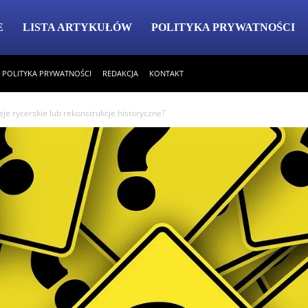
E
LISTA ARTYKUŁÓW
POLITYKA PRYWATNOŚCI
POLITYKA PRYWATNOŚCI
REDAKCJA
KONTAKT
eje rycerskie lub rekonstrukcje historyczne?