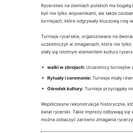
Rycerstwo na ziemiach polskich ⁤ma​ bogatą 
byli nie tylko wojownikami, ale także osobami
turniejach, które odgrywały kluczową rolę w
Turnieje rycerskie,⁣ organizowane‍ na ‍dwor
uczestniczyli w zmaganiach, które nie tylko 
stały się istotnym elementem kultury rycersk
walki w zbrojach:
⁢Uczestnicy turniejów z
Rytuały i ceremonie:
Turnieje miały rów
Ośrodek kultury:
Turnieje przyciągały nie
Współczesne rekonstrukcje historyczne, ⁢kt
świat rycerski. Takie imprezy odbywają się ‌w
⁤można zobaczyć zarówno zmagania rycerzy, 