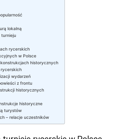
popularność
turą lokalną
turnieju
ach rycerskich
cyjnych ⁢w Polsce
rekonstrukcjach historycznych
 rycerskich
izacji wydarzeń
wieści⁢ z frontu
trukcji historycznych
nstrukcje historyczne
ają turystów
h – ⁣relacje ⁣uczestników