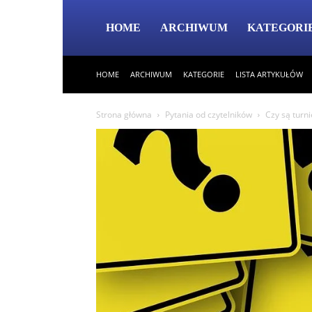
HOME
ARCHIWUM
KATEGORI
HOME
ARCHIWUM
KATEGORIE
LISTA ARTYKUŁÓW
Strona główna
Pytania od czytelników
Czy są turni