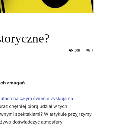
storyczne?
508
1
nych zmagań
latach na całym świecie zyskują​ na
oraz chętniej biorą udział w tych
⁢barwnymi​ spektaklami? W artykule przyjrzymy
na żywo doświadczyć atmosfery