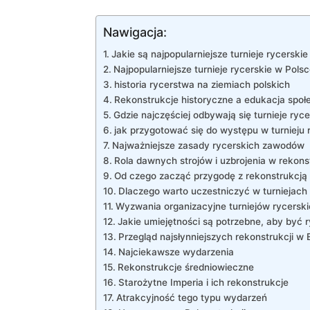
Nawigacja:
Jakie są⁣ najpopularniejsze turnieje rycerski
Najpopularniejsze turnieje rycerskie w Pols
historia rycerstwa‌ na ziemiach polskich
Rekonstrukcje historyczne ⁤a edukacja spo
Gdzie najczęściej ⁤odbywają się turnieje ryce
jak ⁢przygotować się⁤ do występu w turnieju
Najważniejsze⁢ zasady rycerskich zawodów
Rola dawnych strojów i⁢ uzbrojenia w rekon
Od⁢ czego zacząć przygodę z⁤ rekonstrukcją
Dlaczego warto uczestniczyć w turniejach 
Wyzwania organizacyjne turniejów rycerski
Jakie umiejętności ⁢są potrzebne, aby być
Przegląd najsłynniejszych rekonstrukcji w 
Najciekawsze wydarzenia
Rekonstrukcje średniowieczne
Starożytne Imperia i ich rekonstrukcje
Atrakcyjność⁣ tego typu wydarzeń