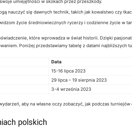
swoje ⁢umiejętności ⁢w skokach ‍przez ⁣przeszkody.
gą nauczyć się ​dawnych technik, takich jak kowalstwo czy tkac
 widzom życie średniowiecznych rycerzy i ⁤codzienne życie w t
oświadczenie, które ⁤wprowadza w⁢ świat historii. Dzięki pasjona
owaniem. Poniżej przedstawiamy tabelę z ⁣datami najbliższych tu
Data
15-16 lipca 2023
29 lipca‌ – 19⁤ sierpnia 2023
3-4 września 2023
darzeń, aby ⁤na własne ​oczy zobaczyć, ⁣jak podczas turniejów oży
miach polskich