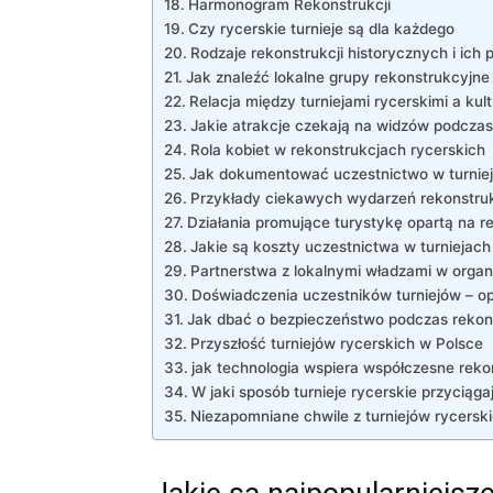
Harmonogram Rekonstrukcji
Czy rycerskie turnieje są dla każdego
Rodzaje rekonstrukcji historycznych i ich 
Jak znaleźć lokalne grupy rekonstrukcyjne
Relacja‍ między turniejami ​rycerskimi a ⁤kul
Jakie atrakcje czekają na‍ widzów podczas 
Rola ⁤kobiet w rekonstrukcjach‍ rycerskich
Jak‌ dokumentować uczestnictwo w turniej
Przykłady ‍ciekawych wydarzeń rekonstruk
Działania promujące turystykę opartą ⁤na 
Jakie są koszty uczestnictwa w turniejach
Partnerstwa z lokalnymi władzami w organ
Doświadczenia uczestników turniejów – opo
Jak dbać o bezpieczeństwo podczas rekons
Przyszłość turniejów rycerskich w Polsce
jak technologia ​wspiera współczesne reko
W jaki sposób⁣ turnieje rycerskie⁣ przyciąg
Niezapomniane chwile z turniejów ⁢rycerskic