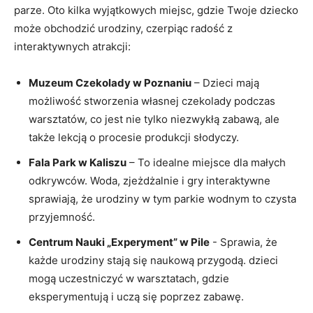
parze. Oto kilka wyjątkowych miejsc, gdzie​ Twoje dziecko
może⁢ obchodzić ​urodziny, czerpiąc ‌radość​ z
interaktywnych atrakcji:
Muzeum Czekolady w Poznaniu
– Dzieci mają
możliwość stworzenia własnej⁤ czekolady‌ podczas
‍warsztatów, co jest⁤ nie tylko niezwykłą zabawą, ale
⁤także lekcją o procesie produkcji słodyczy.
Fala ⁢Park ⁤w Kaliszu
– To idealne ​miejsce dla małych
‌odkrywców. Woda, ‍zjeżdżalnie i gry interaktywne ​
sprawiają, że urodziny w tym parkie wodnym ⁢to⁤ czysta⁣
przyjemność.
Centrum Nauki​ „Experyment” w Pile
-‌ Sprawia,​ że
każde​ urodziny stają się naukową‌ przygodą. dzieci
mogą ‍uczestniczyć w warsztatach, gdzie
eksperymentują i uczą ‍się poprzez⁣ zabawę.