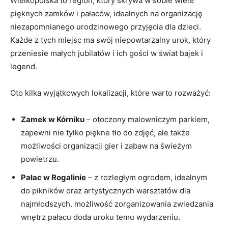
Wielkopolska to region, który ⁤skrywa w sobie wiele
pięknych ⁤zamków i ⁤pałaców, ‍idealnych na organizację
niezapomnianego urodzinowego przyjęcia dla dzieci.
Każde ⁣z tych miejsc ma swój niepowtarzalny urok, który
przeniesie małych⁢ jubilatów i ich gości w świat bajek i
legend.
Oto kilka⁣ wyjątkowych lokalizacji,‍ które⁤ warto⁤ rozważyć:
Zamek w Kórniku
– otoczony malowniczym parkiem,
zapewni nie tylko‍ piękne‌ tło do zdjęć, ale także
możliwości organizacji gier i zabaw ⁣na świeżym
powietrzu.
Pałac w Rogalinie
– ⁣z rozległym ogrodem, idealnym⁣
do pikników oraz artystycznych warsztatów dla‍
najmłodszych. możliwość zorganizowania zwiedzania
wnętrz pałacu doda uroku temu wydarzeniu.