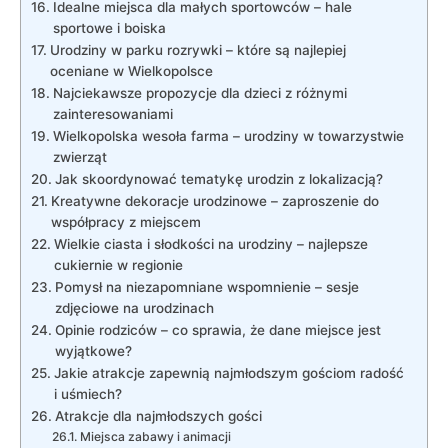
Idealne miejsca⁤ dla małych ‍sportowców ⁢– hale​
sportowe i‍ boiska
Urodziny w parku ​rozrywki – które są najlepiej
oceniane w Wielkopolsce
Najciekawsze propozycje dla dzieci ​z różnymi
‌zainteresowaniami
Wielkopolska wesoła farma – urodziny w towarzystwie
zwierząt
Jak skoordynować​ tematykę urodzin z lokalizacją?
Kreatywne dekoracje urodzinowe – zaproszenie do
współpracy z miejscem
Wielkie ciasta i‌ słodkości na urodziny⁤ – najlepsze
cukiernie w regionie
Pomysł​ na niezapomniane wspomnienie – sesje⁤
zdjęciowe‌ na urodzinach
Opinie rodziców – co⁤ sprawia, ⁢że dane miejsce​ jest⁣
wyjątkowe?
Jakie‍ atrakcje zapewnią⁤ najmłodszym gościom radość
i⁤ uśmiech?
Atrakcje dla⁤ najmłodszych gości
Miejsca zabawy i animacji