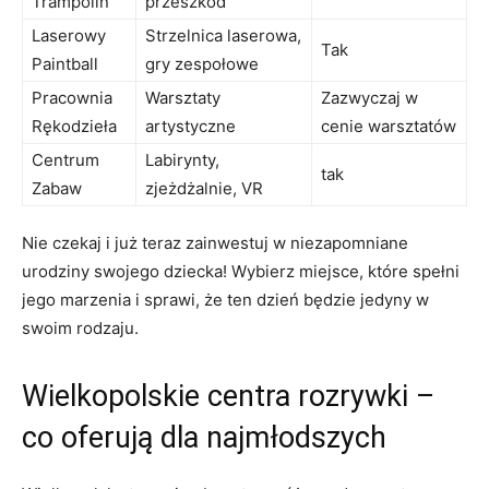
Trampolin
przeszkód
Laserowy
Strzelnica laserowa,
Tak
Paintball
gry zespołowe
Pracownia
Warsztaty
Zazwyczaj⁤ w
Rękodzieła
artystyczne
cenie warsztatów
Centrum
Labirynty,‌
tak
Zabaw
zjeżdżalnie, ⁢VR
Nie czekaj⁤ i już ⁢teraz ‌zainwestuj w niezapomniane
‌urodziny swojego dziecka!‌ Wybierz miejsce, które ⁣spełni
jego‍ marzenia ‍i‍ sprawi, że⁤ ten dzień będzie jedyny w
swoim ‍rodzaju.
Wielkopolskie centra rozrywki –
co oferują​ dla najmłodszych