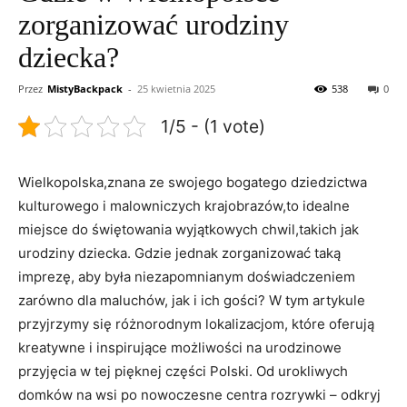
zorganizować urodziny
dziecka?
Przez
MistyBackpack
-
25 kwietnia 2025
538
0
1/5 - (1 vote)
Wielkopolska,znana ze swojego bogatego dziedzictwa
kulturowego i ⁢malowniczych⁣ krajobrazów,to idealne
miejsce do świętowania wyjątkowych chwil,takich ⁤jak
urodziny ⁢dziecka. Gdzie jednak ​zorganizować taką
imprezę, aby była niezapomnianym⁢ doświadczeniem
zarówno dla maluchów, ⁢jak i⁤ ich gości? ‍W tym artykule
przyjrzymy się różnorodnym lokalizacjom, które oferują
kreatywne i inspirujące możliwości na⁤ urodzinowe
przyjęcia w tej ‍pięknej części⁢ Polski. Od urokliwych‍
domków na wsi⁣ po nowoczesne centra rozrywki – odkryj