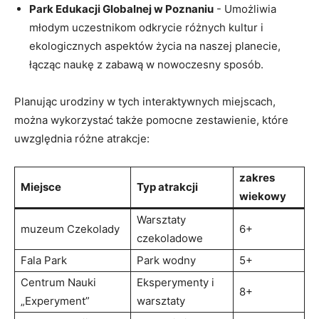
Park Edukacji Globalnej w Poznaniu
‍- Umożliwia
młodym uczestnikom odkrycie różnych kultur ​i ​
ekologicznych aspektów życia na naszej planecie,
łącząc ⁣naukę ​z zabawą w nowoczesny sposób.
Planując urodziny⁣ w tych interaktywnych miejscach,
można wykorzystać także pomocne zestawienie, które
uwzględnia różne atrakcje:
zakres
Miejsce
Typ ‌atrakcji
wiekowy
Warsztaty
muzeum Czekolady
6+
czekoladowe
Fala Park
Park ⁤wodny
5+
Centrum Nauki
Eksperymenty i
8+
„Experyment”
warsztaty