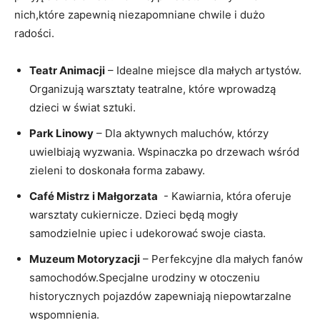
nich,które zapewnią niezapomniane chwile ‌i dużo
radości.
Teatr Animacji
– Idealne ⁢miejsce dla małych artystów.
Organizują warsztaty⁢ teatralne, które wprowadzą
dzieci w świat sztuki.
Park Linowy
– Dla aktywnych maluchów,​ którzy
uwielbiają​ wyzwania.‍ Wspinaczka po ⁣drzewach wśród
zieleni to‌ doskonała forma zabawy.
Café Mistrz i⁣ Małgorzata
⁢ -‍ Kawiarnia, która​ oferuje
warsztaty‍ cukiernicze. Dzieci będą mogły
samodzielnie⁢ upiec i ⁢udekorować swoje ‍ciasta.
Muzeum Motoryzacji
– Perfekcyjne dla małych fanów
samochodów.Specjalne urodziny w otoczeniu⁤
historycznych ⁢pojazdów zapewniają ⁣niepowtarzalne
wspomnienia.