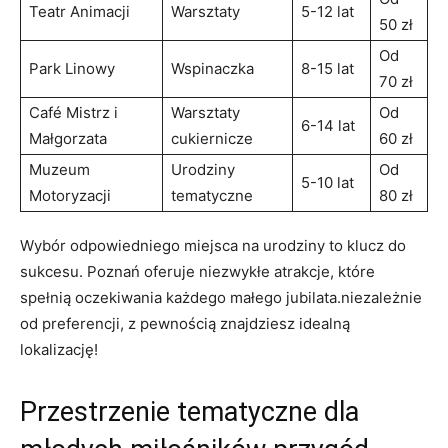
Teatr Animacji
Warsztaty
5-12​ lat
50 zł
Od
Park Linowy
Wspinaczka
8-15 lat
70 zł
Café Mistrz i⁤
Warsztaty
Od
6-14 lat
Małgorzata
cukiernicze
60⁣ zł
Muzeum
Urodziny‌
Od
5-10 lat
Motoryzacji
tematyczne
80 zł
Wybór odpowiedniego⁤ miejsca na urodziny to klucz do
sukcesu. ⁤Poznań oferuje niezwykłe atrakcje,‌ które
spełnią oczekiwania⁢ każdego małego jubilata.niezależnie
od ​preferencji, ⁣z pewnością znajdziesz idealną
lokalizację!
Przestrzenie tematyczne ‍dla