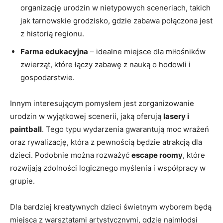
organizację urodzin ​w nietypowych sceneriach, takich
jak tarnowskie grodzisko, ⁤gdzie zabawa połączona jest
z ⁤historią​ regionu.
Farma edukacyjna
–‍ idealne⁤ miejsce dla miłośników
zwierząt, które⁤ łączy zabawę ⁢z nauką o hodowli i
gospodarstwie.
Innym interesującym pomysłem jest zorganizowanie
urodzin w ⁤wyjątkowej scenerii, jaką oferują
lasery i
paintball
. Tego typu wydarzenia gwarantują moc wrażeń
oraz​ rywalizację, która z ⁣pewnością‍ będzie atrakcją dla
dzieci. Podobnie⁢ można​ rozważyć⁣
escape roomy
, które
rozwijają zdolności logicznego myślenia i współpracy⁢ w
grupie.
Dla ‍bardziej kreatywnych dzieci‍ świetnym wyborem będą
miejsca​ z‍ warsztatami artystycznymi, gdzie najmłodsi