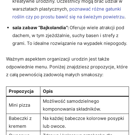
kreatywne urodziny. ‌Uczestnicy mogą brać udział ⁣w
warsztatach plastycznych,
poznawać różne ⁤gatunki
roślin czy ‌po prostu bawić się na ​świeżym powietrzu
.
sala zabaw “Bajkolandia”:
Oferuje wiele ⁢atrakcji pod
dachem, w tym zjeżdżalnie, suchy basen i strefy ⁢z
grami. To ‍idealne rozwiązanie ​na​ wypadek⁤ niepogody.
Ważnym aspektem organizacji urodzin jest także
odpowiednie ⁤menu.⁣ Poniżej znajdziesz propozycje, które
z całą pewnością zadowolą małych smakoszy:
Propozycja
Opis
Możliwość samodzielnego
Mini pizza
komponowania składników.
Babeczki z‍
Na każdej babeczce kolorowe posypki
kremem
lub‍ owoce.