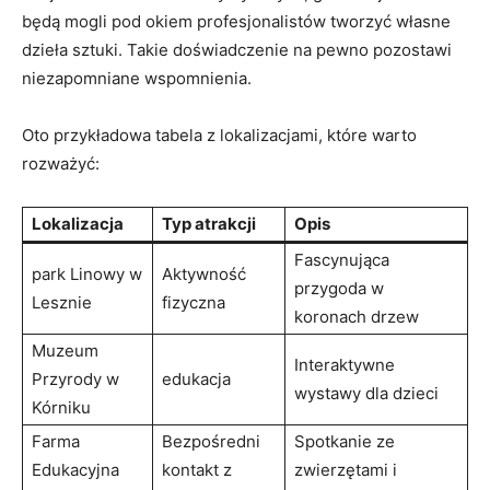
będą mogli pod okiem profesjonalistów‌ tworzyć własne
dzieła sztuki. Takie ​doświadczenie na pewno pozostawi
niezapomniane wspomnienia.
Oto przykładowa ‌tabela z lokalizacjami, które warto
rozważyć:
Lokalizacja
Typ atrakcji
Opis
Fascynująca
park Linowy⁣ w
Aktywność
przygoda w
Lesznie
⁢fizyczna
koronach‍ drzew
Muzeum
Interaktywne
Przyrody ⁢w
edukacja
wystawy dla ⁢dzieci
Kórniku
Farma
Bezpośredni
Spotkanie ze
Edukacyjna
kontakt z
zwierzętami i ​