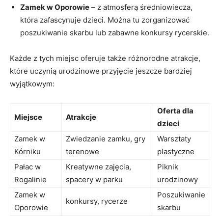
Zamek w Oporowie
– z atmosferą średniowiecza,
która ‌zafascynuje dzieci.‌ Można tu zorganizować
poszukiwanie skarbu lub zabawne‌ konkursy rycerskie.
Każde z‌ tych ‌miejsc oferuje także różnorodne atrakcje,
które uczynią urodzinowe przyjęcie jeszcze bardziej
wyjątkowym:
Oferta dla
Miejsce
Atrakcje
dzieci
Zamek⁤ w
Zwiedzanie zamku, gry
Warsztaty⁤
Kórniku
terenowe
plastyczne
Pałac w
Kreatywne zajęcia,​
Piknik
Rogalinie
spacery w ​parku
urodzinowy
Zamek w
Poszukiwanie
konkursy, rycerze
Oporowie
skarbu