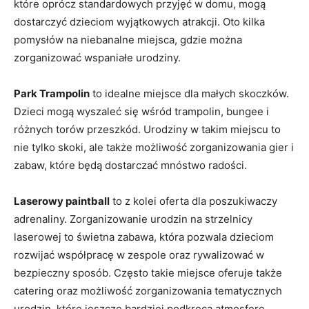
które oprócz standardowych przyjęć w domu, mogą
dostarczyć ​dzieciom wyjątkowych atrakcji. Oto kilka
pomysłów na niebanalne miejsca, gdzie można‌
zorganizować wspaniałe urodziny.
Park Trampolin
to idealne⁤ miejsce dla małych skoczków.
Dzieci‍ mogą wyszaleć się ⁤wśród trampolin, bungee⁢ i
różnych torów przeszkód. Urodziny w takim miejscu to
nie tylko skoki, ale także możliwość zorganizowania gier i
zabaw, które będą dostarczać mnóstwo radości.
Laserowy paintball
to z kolei ⁣oferta dla poszukiwaczy
adrenaliny. Zorganizowanie urodzin na ⁢strzelnicy⁤
laserowej to świetna zabawa, która pozwala dzieciom
rozwijać⁣ współpracę w​ zespole⁣ oraz ⁤rywalizować w
bezpieczny⁤ sposób. Często takie miejsce oferuje​ także⁣
catering oraz możliwość zorganizowania tematycznych
urodzin, które jeszcze bardziej podkręcą ​atmosferę.