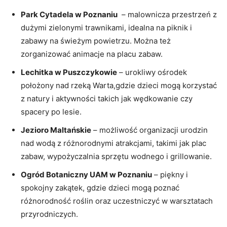
Park Cytadela w Poznaniu
‍ – malownicza ⁤przestrzeń z
dużymi ⁢zielonymi trawnikami, idealna na piknik⁢ i
zabawy‍ na‌ świeżym powietrzu. Można też
zorganizować animacje na placu zabaw.
Lechitka w Puszczykowie
– urokliwy ośrodek
położony nad ⁤rzeką Warta,gdzie dzieci ⁤mogą korzystać
z natury i aktywności ⁢takich jak wędkowanie ‌czy
spacery po lesie.
Jezioro Maltańskie
– możliwość ⁤organizacji urodzin
nad wodą⁣ z różnorodnymi atrakcjami, takimi jak plac‍
zabaw, wypożyczalnia ⁤sprzętu wodnego i grillowanie.
Ogród Botaniczny UAM w Poznaniu
– ‍piękny i
spokojny zakątek, gdzie ⁣dzieci mogą poznać
różnorodność roślin oraz uczestniczyć w warsztatach
przyrodniczych.