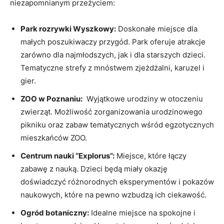
niezapomnianym przeżyciem:
Park rozrywki Wyszkowy:
Doskonałe miejsce dla
małych⁢ poszukiwaczy przygód. Park oferuje atrakcje
zarówno dla najmłodszych, jak i dla starszych dzieci.
⁢Tematyczne ⁤strefy⁣ z⁣ mnóstwem zjeżdżalni,​ karuzel i
gier.
ZOO w‌ Poznaniu:
⁢ Wyjątkowe urodziny‍ w otoczeniu
zwierząt. Możliwość zorganizowania urodzinowego
pikniku ⁢oraz zabaw tematycznych wśród egzotycznych
mieszkańców ​ZOO.
Centrum nauki “Explorus”:
⁢Miejsce, które ⁤łączy
zabawę z nauką. Dzieci będą ​miały okazję
doświadczyć różnorodnych eksperymentów i pokazów
naukowych, które na pewno wzbudzą ich ciekawość.
Ogród botaniczny:
⁤Idealne miejsce na spokojne i