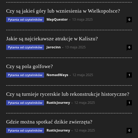
Czy są jakieś góry lub wzniesienia w Wielkopolsce?
MapQuestor
-
13 maja 2025
Pytania od czytelników
0
Jakie są najciekawsze atrakcje w Kaliszu?
Jarocinn
-
13 maja 2025
Pytania od czytelników
0
Czy są pola golfowe?
NomadWays
-
12 maja 2025
Pytania od czytelników
1
Czy są turnieje rycerskie lub rekonstrukcje historyczne?
RusticJourney
-
12 maja 2025
Pytania od czytelników
1
Gdzie można spotkać dzikie zwierzęta?
RusticJourney
-
12 maja 2025
Pytania od czytelników
0