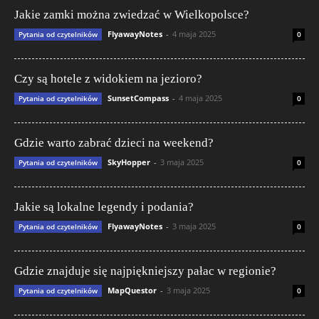
Jakie zamki można zwiedzać w Wielkopolsce?
FlyawayNotes
-
4 maja 2025
Pytania od czytelników
0
Czy są hotele z widokiem na jezioro?
SunsetCompass
-
4 maja 2025
Pytania od czytelników
0
Gdzie warto zabrać dzieci na weekend?
SkyHopper
-
3 maja 2025
Pytania od czytelników
0
Jakie są lokalne legendy i podania?
FlyawayNotes
-
3 maja 2025
Pytania od czytelników
0
Gdzie znajduje się najpiękniejszy pałac w regionie?
MapQuestor
-
3 maja 2025
Pytania od czytelników
0