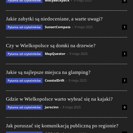
MistyBackpack
-
9 maja 2025
Pytania od czytelników
0
Jakie zabytki są niedoceniane, a warte uwagi?
SunsetCompass
-
9 maja 2025
Pytania od czytelników
1
Czy w Wielkopolsce są domki na drzewie?
MapQuestor
-
9 maja 2025
Pytania od czytelników
1
Jakie są najlepsze miejsca na glamping?
CoastalDrift
-
9 maja 2025
Pytania od czytelników
1
Gdzie w Wielkopolsce warto wybrać się na kajaki?
Jarocinn
-
8 maja 2025
Pytania od czytelników
0
Jak poruszać się komunikacją publiczną po regionie?