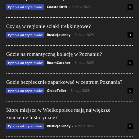
CoastalDrift
-
6 maja 2025
Pytania od czytelników
0
Czy są w regionie szlaki trekkingowe?
RusticJourney
-
5 maja 2025
Pytania od czytelników
1
Gdzie na romantyczną kolację w Poznaniu?
RoamCatcher
-
5 maja 2025
Pytania od czytelników
0
Gdzie bezpiecznie zaparkować w centrum Poznania?
GlobeTeller
-
5 maja 2025
Pytania od czytelników
0
Które miejsca w Wielkopolsce mają największe
znaczenie historyczne?
RusticJourney
-
4 maja 2025
Pytania od czytelników
0