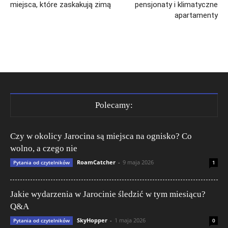
miejsca, które zaskakują zimą
pensjonaty i klimatyczne
apartamenty
Polecamy:
Czy w okolicy Jarocina są miejsca na ognisko? Co
wolno, a czego nie
RoamCatcher
-
9 maja 2026
Pytania od czytelników
1
Jakie wydarzenia w Jarocinie śledzić w tym miesiącu?
Q&A
SkyHopper
-
1 maja 2026
Pytania od czytelników
0