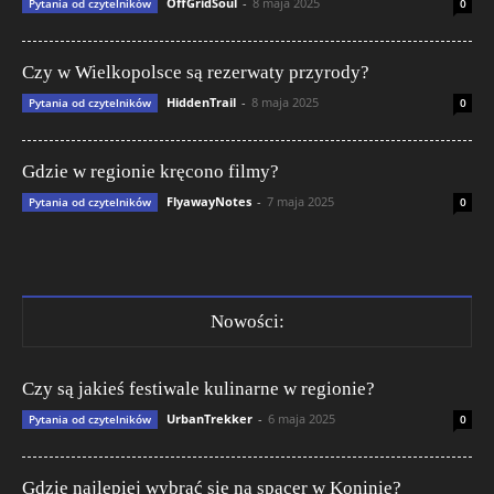
OffGridSoul
-
8 maja 2025
Pytania od czytelników
0
Czy w Wielkopolsce są rezerwaty przyrody?
HiddenTrail
-
8 maja 2025
Pytania od czytelników
0
Gdzie w regionie kręcono filmy?
FlyawayNotes
-
7 maja 2025
Pytania od czytelników
0
Nowości:
Czy są jakieś festiwale kulinarne w regionie?
UrbanTrekker
-
6 maja 2025
Pytania od czytelników
0
Gdzie najlepiej wybrać się na spacer w Koninie?