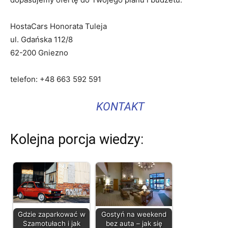
HostaCars Honorata Tuleja
ul. Gdańska 112/8
62-200 Gniezno
telefon: +48 663 592 591
KONTAKT
Kolejna porcja wiedzy:
Gdzie zaparkować w
Gostyń na weekend
Szamotułach i jak
bez auta – jak się