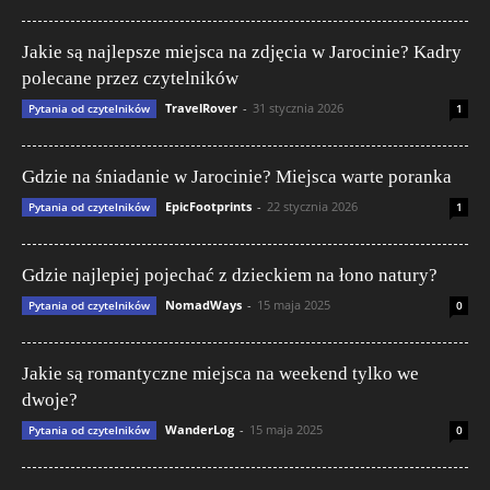
Jakie są najlepsze miejsca na zdjęcia w Jarocinie? Kadry
polecane przez czytelników
TravelRover
-
31 stycznia 2026
Pytania od czytelników
1
Gdzie na śniadanie w Jarocinie? Miejsca warte poranka
EpicFootprints
-
22 stycznia 2026
Pytania od czytelników
1
Gdzie najlepiej pojechać z dzieckiem na łono natury?
NomadWays
-
15 maja 2025
Pytania od czytelników
0
Jakie są romantyczne miejsca na weekend tylko we
dwoje?
WanderLog
-
15 maja 2025
Pytania od czytelników
0