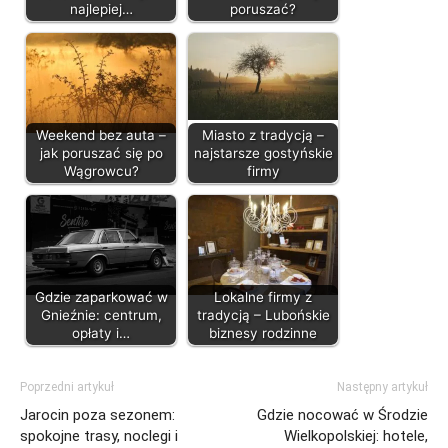
najlepiej…
poruszać?
Weekend bez auta –
Miasto z tradycją –
jak poruszać się po
najstarsze gostyńskie
Wągrowcu?
firmy
Gdzie zaparkować w
Lokalne firmy z
Gnieźnie: centrum,
tradycją – Lubońskie
opłaty i…
biznesy rodzinne
Poprzedni artykuł
Następny artykuł
Jarocin poza sezonem:
Gdzie nocować w Środzie
spokojne trasy, noclegi i
Wielkopolskiej: hotele,