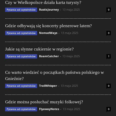
Czy w Wielkopolsce działa karta turysty?
RusticJourney
-
13 maja 2025
Pytania od czytelników
0
Gdzie odbywają się koncerty plenerowe latem?
NomadWays
-
13 maja 2025
Pytania od czytelników
0
Jakie są słynne cukiernie w regionie?
RoamCatcher
-
13 maja 2025
Pytania od czytelników
1
Co warto wiedzieć o początkach państwa polskiego w
Gnieźnie?
TrailWhisper
-
13 maja 2025
Pytania od czytelników
0
Gdzie można posłuchać muzyki folkowej?
FlyawayNotes
-
13 maja 2025
Pytania od czytelników
0