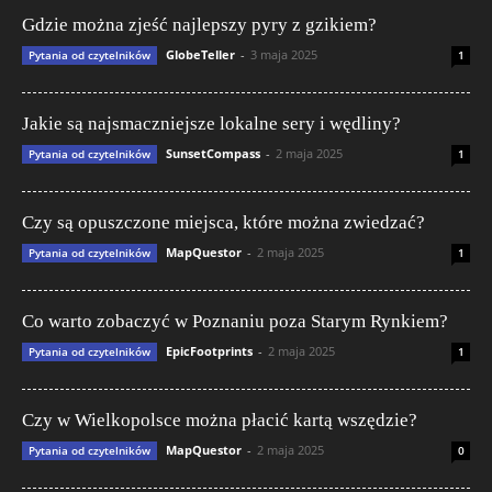
Gdzie można zjeść najlepszy pyry z gzikiem?
GlobeTeller
-
3 maja 2025
Pytania od czytelników
1
Jakie są najsmaczniejsze lokalne sery i wędliny?
SunsetCompass
-
2 maja 2025
Pytania od czytelników
1
Czy są opuszczone miejsca, które można zwiedzać?
MapQuestor
-
2 maja 2025
Pytania od czytelników
1
Co warto zobaczyć w Poznaniu poza Starym Rynkiem?
EpicFootprints
-
2 maja 2025
Pytania od czytelników
1
Czy w Wielkopolsce można płacić kartą wszędzie?
MapQuestor
-
2 maja 2025
Pytania od czytelników
0