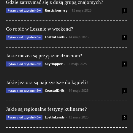
Gdzie zatrzymać się z dużą grupą znajomych?
RusticJourney
-
15 maja 2025
Pytania od czytelników
1
Co robić w Lesznie w weekend?
LostInLands
-
14 maja 2025
Pytania od czytelników
1
Jakie muzea są przyjazne dzieciom?
SkyHopper
-
14 maja 2025
Pytania od czytelników
1
Jakie jeziora są najczystsze do kąpieli?
CoastalDrift
-
14 maja 2025
Pytania od czytelników
1
Jakie są regionalne festyny kulinarne?
LostInLands
-
13 maja 2025
Pytania od czytelników
0