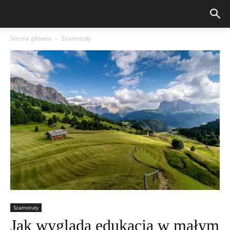
Strona główna
Szamotuły
Szamotuły
Jak wygląda edukacja w małym