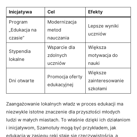
Inicjatywa
Cel
Efekty
Program
Modernizacja
Lepsze wyniki
„Edukacja na
metod
uczniów
czasie”
nauczania
Wsparcie dla
Większa
Stypendia
zdolnych
motywacja do
lokalne
uczniów
nauki
Większe
Promocja oferty
Dni otwarte
zainteresowanie
edukacyjnej
szkołami
Zaangażowanie lokalnych władz w proces edukacji ma
niezwykle istotne znaczenie dla przyszłości młodych
ludzi w małych miastach. To właśnie dzięki ich działaniom
i inicjatywom, Szamotuły mogą być przykładem, jak
edukacja w zasięgu ręki staje się rzeczywistością, a