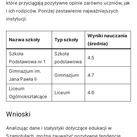
które przyciągają pozytywne opinie zarówno uczniów, jak
i ich rodziców. Poniżej zestawienie najważniejszych
instytucji:
Wyniki nauczania
Nazwa szkoły
Typ szkoły
(średnia)
Szkoła
Szkoła
4.5
Podstawowa nr 1
podstawowa
Gimnazjum im.
Gimnazjum
4.7
Jana Pawła II
Liceum
Liceum
4.6
Ogólnokształcące
Wnioski
Analizując dane i statystyki dotyczące edukacji w
Szamotułach, można zauważyć pozytywne tendencje.