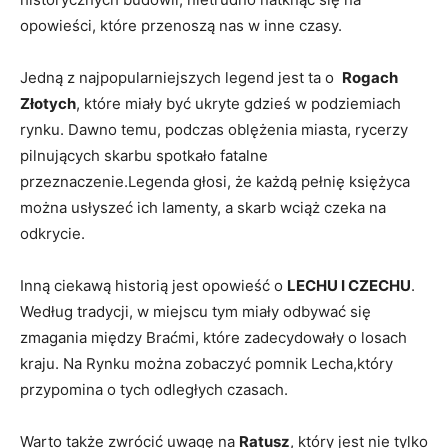
opowieści, które przenoszą nas w inne czasy.
Jedną ⁤z najpopularniejszych ⁤legend jest ta o ‌
Rogach
Złotych
, które miały być ukryte ⁢gdzieś w podziemiach
rynku. Dawno‍ temu, podczas oblężenia⁣ miasta, rycerzy
pilnujących ​skarbu spotkało fatalne
przeznaczenie.Legenda głosi, że ​każdą pełnię⁣ księżyca
można usłyszeć ich lamenty, a skarb wciąż czeka na
‍odkrycie.
Inną ciekawą historią jest opowieść o
LECHU I⁤ CZECHU
.
Według tradycji, w miejscu tym miały odbywać się
zmagania między​ Braćmi, ​które‍ zadecydowały⁢ o‌ losach
kraju. Na Rynku można ​zobaczyć pomnik Lecha,który
przypomina o ⁣tych ‍odległych czasach.
Warto⁣ także zwrócić uwagę na
Ratusz
, który jest​ nie tylko