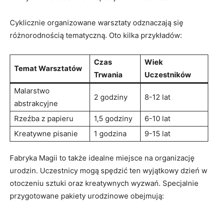
Cyklicznie ⁢organizowane warsztaty odznaczają się
różnorodnością tematyczną. Oto kilka przykładów:
Czas
Wiek
Temat⁢ Warsztatów
Trwania
Uczestników
Malarstwo
2 godziny
8-12 lat
abstrakcyjne
Rzeźba z papieru
1,5 godziny
6-10 lat
Kreatywne pisanie
1 godzina
9-15 lat
Fabryka Magii to także idealne miejsce na organizację
urodzin. Uczestnicy mogą spędzić ten wyjątkowy dzień‍ w
otoczeniu sztuki oraz kreatywnych wyzwań. Specjalnie
przygotowane‌ pakiety ‌urodzinowe obejmują: