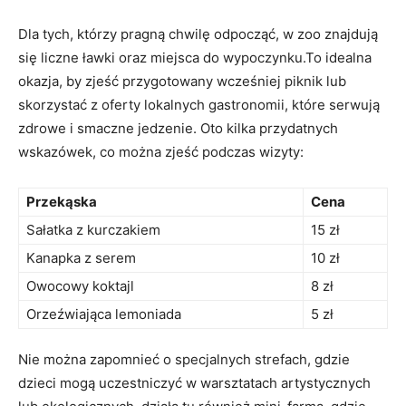
Dla tych, którzy pragną chwilę odpocząć, w zoo znajdują
się liczne ławki oraz miejsca do wypoczynku.To⁣ idealna
okazja, ⁤by zjeść przygotowany⁢ wcześniej piknik lub
skorzystać z oferty lokalnych gastronomii, które serwują
zdrowe i smaczne jedzenie. Oto kilka przydatnych
wskazówek, co można zjeść podczas wizyty:
Przekąska
Cena
Sałatka z kurczakiem
15 zł
Kanapka z serem
10⁢ zł
Owocowy ​koktajl
8 zł
Orzeźwiająca lemoniada
5 zł
Nie można zapomnieć o ‌specjalnych⁣ strefach, gdzie
dzieci mogą uczestniczyć w ​warsztatach artystycznych