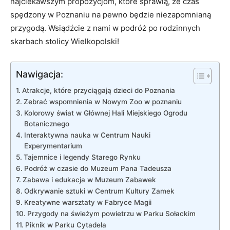
najciekawszym propozycjom, które sprawią, że ‌czas
spędzony w Poznaniu na ⁤pewno będzie ‍niezapomnianą
przygodą. Wsiądźcie z nami w podróż⁢ po rodzinnych
⁤skarbach stolicy Wielkopolski!
Nawigacja:
Atrakcje, które przyciągają dzieci do Poznania
Zebrać wspomnienia w‍ Nowym Zoo⁣ w poznaniu
Kolorowy świat w Głównej Hali Miejskiego Ogrodu⁣
Botanicznego
Interaktywna nauka w Centrum Nauki
Experymentarium
Tajemnice i legendy Starego Rynku
Podróż w czasie do Muzeum Pana Tadeusza
Zabawa i edukacja w Muzeum Zabawek
Odkrywanie sztuki w Centrum Kultury Zamek
Kreatywne warsztaty w ‌Fabryce Magii
Przygody na ⁣świeżym‍ powietrzu w Parku Sołackim
Piknik w Parku Cytadela