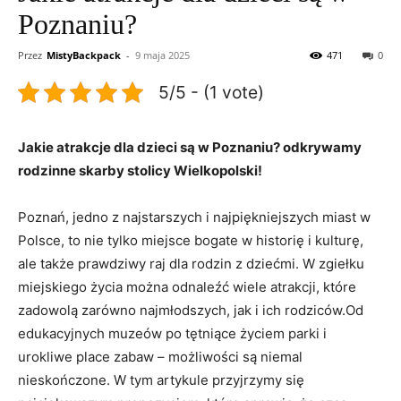
Poznaniu?
Przez
MistyBackpack
-
9 maja 2025
471
0
5/5 - (1 vote)
Jakie atrakcje dla dzieci są w⁢ Poznaniu? odkrywamy
rodzinne skarby ⁢stolicy Wielkopolski!
Poznań, jedno z najstarszych i najpiękniejszych miast w
Polsce, to nie tylko⁣ miejsce bogate w historię⁢ i kulturę,
ale także prawdziwy raj dla rodzin z dziećmi. W zgiełku
miejskiego ⁣życia można odnaleźć wiele atrakcji, które⁢
zadowolą zarówno najmłodszych, jak i ich rodziców.Od
edukacyjnych muzeów po tętniące życiem parki ⁤i⁤
urokliwe ‍place zabaw – możliwości są niemal
nieskończone. W tym⁣ artykule⁢ przyjrzymy się