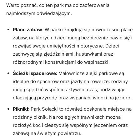
Warto poznać, co⁢ ten park ma do zaoferowania
najmłodszym odwiedzającym.
Place ⁢zabaw:
W parku znajdują się‌ nowoczesne ‌place
zabaw,‌ na których ⁤dzieci mogą bezpiecznie bawić‌ się i
rozwijać swoje​ umiejętności motoryczne. Dzieci
zachwycą się zjeżdżalniami, huśtawkami oraz
różnorodnymi konstrukcjami do wspinaczki.
Ścieżki spacerowe:
Malownicze alejki parkowe ​są
idealne do spacerów oraz jazdy na rowerze. rodziny
mogą spędzić wspólnie aktywnie czas, podziwiając⁣
otaczającą przyrodę oraz wspaniałe widoki na ⁤jezioro.
Pikniki:
Park Sołacki to również doskonałe miejsce na
rodzinny piknik. Na rozległych ​trawnikach ⁢można​
rozłożyć koc i cieszyć się‍ wspólnym jedzeniem oraz
zabawą ‌na świeżym powietrzu.