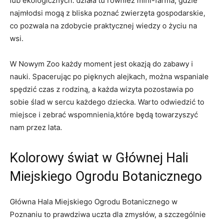
lub ekologicznych. działa tu ‍również mini-farma, gdzie
najmłodsi⁢ mogą ‍z ⁣bliska poznać zwierzęta gospodarskie,
co pozwala na zdobycie ⁢praktycznej wiedzy o życiu na
‍wsi.
W Nowym Zoo każdy moment jest okazją do‌ zabawy i
nauki. Spacerując po pięknych alejkach, można ⁣wspaniale
⁣spędzić‌ czas z‍ rodziną, ⁢a każda wizyta pozostawia po
sobie ślad w sercu⁢ każdego ⁢dziecka. Warto odwiedzić to
miejsce i zebrać wspomnienia,które będą towarzyszyć​
nam przez lata.
Kolorowy świat w Głównej Hali
Miejskiego Ogrodu⁣ Botanicznego
Główna Hala Miejskiego Ogrodu Botanicznego w⁤
Poznaniu to prawdziwa ‌uczta dla ​zmysłów, ​a szczególnie⁣