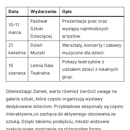
Data
Wydarzenie
Opis
Festiwal
Prezentacje prac oraz
10-11
Sztuki
występy najmłodszych
marca
Dziecięcej
⁢artystów.
21
Dzień
Warsztaty, koncerty i zabawy
kwietnia
Muzyki
⁤muzyczne dla dzieci.
Pokazy teatrzyków z
15
Letnia Gala
udziałem dzieci ⁤z lokalnych
czerwca
Teatralna
grup.
Odwiedzając Zamek, warto również zwrócić uwagę na
galerie sztuki, które często organizują wystawy⁤
dedykowane dzieciom. Przykładowe eksponaty są często
interaktywne,co ‍zachęca do aktywnego obcowania ze
sztuką. Dzięki takiemu podejściu, młodzi widzowie
zyskują nowe spojrzenie na różnorodne formy