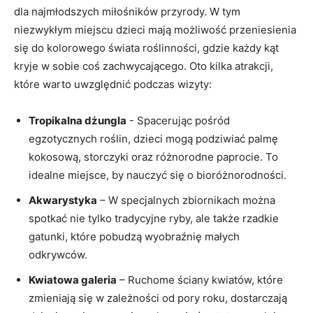
dla najmłodszych miłośników przyrody. W tym⁢
niezwykłym miejscu dzieci mają⁣ możliwość przeniesienia
się do kolorowego‌ świata ⁣roślinności, gdzie każdy kąt
kryje w⁣ sobie coś ⁣zachwycającego. Oto kilka⁤ atrakcji,
które warto uwzględnić podczas‌ wizyty:
Tropikalna dżungla
‌- Spacerując pośród
egzotycznych roślin, dzieci mogą ⁣podziwiać palmę
kokosową, storczyki oraz różnorodne paprocie. To
idealne ⁣miejsce, ‌by nauczyć się o bioróżnorodności.
Akwarystyka
– W specjalnych zbiornikach ‍można
spotkać nie⁢ tylko tradycyjne ryby, ale także rzadkie
⁤gatunki,⁣ które pobudzą wyobraźnię małych
odkrywców.
Kwiatowa galeria
– Ruchome ściany ‍kwiatów,⁤ które
zmieniają się w zależności od pory roku, dostarczają