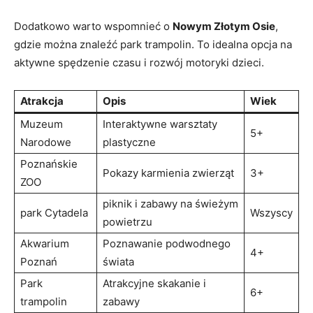
Dodatkowo warto wspomnieć ⁢o
Nowym Złotym Osie
,
gdzie można znaleźć park trampolin. To idealna opcja na
aktywne spędzenie czasu i rozwój motoryki dzieci.
Atrakcja
Opis
Wiek
Muzeum
Interaktywne ‌warsztaty
5+
Narodowe
plastyczne
Poznańskie
Pokazy ⁢karmienia zwierząt
3+
ZOO
piknik ​i zabawy‌ na świeżym
park Cytadela
Wszyscy
powietrzu
Akwarium
Poznawanie⁢ podwodnego
4+
Poznań
świata
Park
Atrakcyjne skakanie i
6+
trampolin
zabawy