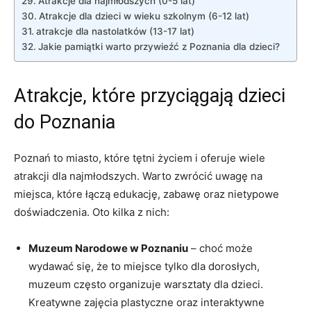
Atrakcje dla⁣ najmłodszych (0-5 lat)
Atrakcje ‌dla dzieci ‌w wieku szkolnym (6-12 ⁤lat)
atrakcje dla nastolatków (13-17 lat)
Jakie pamiątki ​warto przywieźć z Poznania dla dzieci?
Atrakcje, które przyciągają dzieci
do Poznania
Poznań to miasto, które tętni życiem i oferuje wiele
atrakcji dla najmłodszych. Warto zwrócić ​uwagę na
miejsca,⁢ które łączą​ edukację, zabawę oraz nietypowe
doświadczenia. ‍Oto ⁤kilka z nich:
Muzeum Narodowe w Poznaniu
– choć może
⁤wydawać się, ‌że to miejsce tylko dla dorosłych,
muzeum często⁢ organizuje warsztaty⁢ dla dzieci. ​
Kreatywne zajęcia plastyczne oraz interaktywne