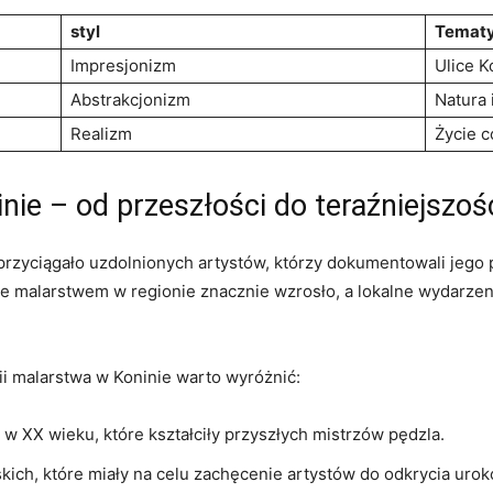
styl
Temat
Impresjonizm
Ulice K
Abstrakcjonizm
Natura 
Realizm
Życie 
nie – od przeszłości do teraźniejszoś
ów ⁢przyciągało uzdolnionych artystów, którzy dokumentowali ⁤je
e‍ malarstwem ⁢w regionie⁤ znacznie wzrosło, a lokalne wydarzenia
 malarstwa w​ Koninie warto wyróżnić:
w XX ⁢wieku, które ‌kształciły przyszłych mistrzów​ pędzla.
ich,⁣ które⁢ miały na celu zachęcenie ⁣artystów do odkrycia uro