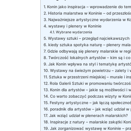
Konin jako inspiracja –‍ wprowadzenie do te
Historia malarstwa w ‌Koninie – od przeszłośc
Najważniejsze artystyczne ​wydarzenia ⁤w Ko
wystawy ⁣i plenery w Koninie
Wybrane wydarzenia
Wystawy sztuki – przegląd najciekawszych 
kiedy sztuka⁣ spotyka naturę – plenery malar
Gdzie odbywają się plenery malarskie w‌ regi
Twórczość ⁣lokalnych artystów – kim są i co
Jak Konin wpływa na​ styl i tematykę artyst
Wystawy na⁢ świeżym powietrzu – zalety ​i
Sztuka w przestrzeni ⁣miejskiej‍ – murale i in
Rola Galerii Sztuki w promowaniu twórczośc
Konin⁤ dla artystów ⁤–⁣ jakie są możliwości i 
Co‍ warto zobaczyć podczas wizyty w Koni
Festyny ⁢artystyczne ⁤– jak ⁤łączą społeczno
poradnik dla artystów ⁣– jak wziąć udział w
Jak wziąć udział w plenerach malarskich?
Inspiracje z natury – malarskie zakątki Kon
Jak zorganizować wystawę w ​Koninie –‌ p