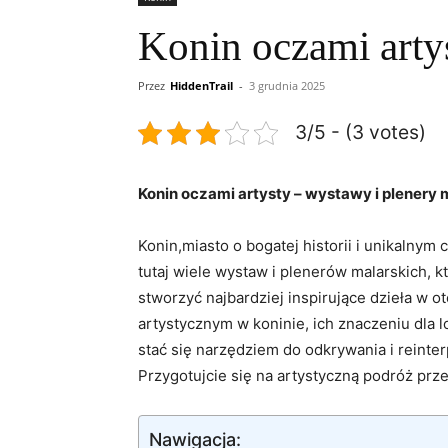
Konin oczami arty
Przez
HiddenTrail
-
3 grudnia 2025
3/5 - (3 votes)
Konin⁢ oczami artysty ​– wystawy i​ plenery
Konin,miasto o bogatej‌ historii i unikalnym 
⁤tutaj wiele wystaw i ⁤plenerów‍ malarskich,⁢ k
stworzyć najbardziej inspirujące dzieła w ot
artystycznym w koninie, ich ​znaczeniu‍ dla
stać się⁢ narzędziem do odkrywania ⁣i reinterp
Przygotujcie⁢ się na ⁢artystyczną podróż prz
Nawigacja: