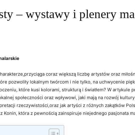
sty – wystawy i plenery ma
 malarskie
‍charakterze,przyciąga coraz‍ większą⁣ liczbę artystów oraz miłoś
tóre ​pozwoliły ⁣lokalnym twórcom i nie ​tylko, na ‌uchwycenie piękn
oczeniu, które kusi kolorami, strukturą ‌i⁣ światłem?⁢ W ​artykul
 lokalnej społeczności oraz wpływowi, jaki mają na rozwój kultu
retacji ⁢rzeczywistości,oraz jak ⁤artyści z⁢ różnych ⁢zakątków Polsk
ez Konin, która z pewnością ‌zainspiruje niejednego pasjonata m