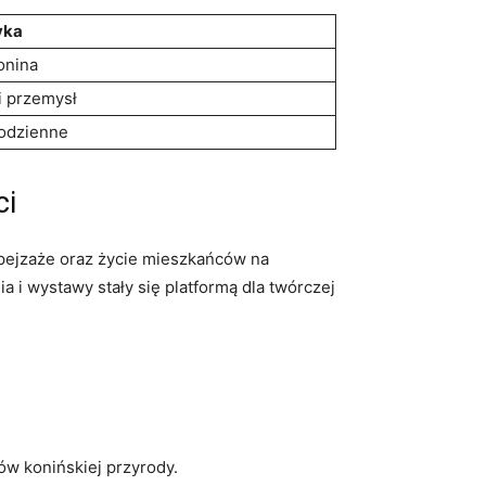
yka
onina
i‍ przemysł
codzienne
ci
go pejzaże oraz życie mieszkańców na
​ i wystawy stały się platformą‍ dla twórczej
ków konińskiej przyrody.