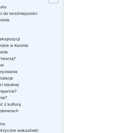
matu
i do teraźniejszości
ninie
ekspozycji
skie w ⁢Koninie
onie
‌ tworzą?
ów
 wyzwania
stalacje
i lokalnej
‍wsparcie?
nie?
ść z kulturą
 plenerach
ina
raktyczne wskazówki