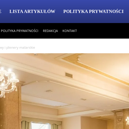
E
LISTA ARTYKUŁÓW
POLITYKA PRYWATNOŚCI
POLITYKA PRYWATNOŚCI
REDAKCJA
KONTAKT
wy i plenery malarskie