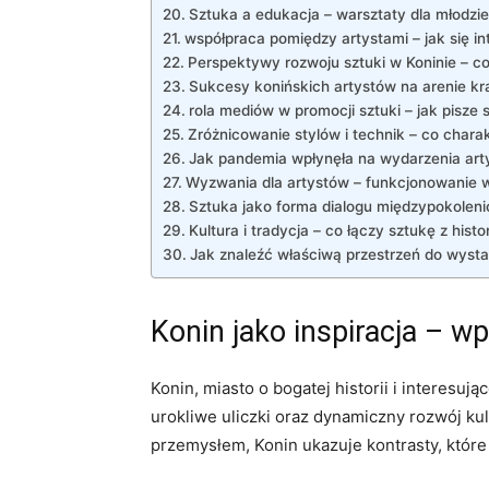
Sztuka a edukacja – warsztaty dla młodzie
współpraca ‌pomiędzy artystami – jak się​ i
Perspektywy‌ rozwoju sztuki w Koninie – ​co
Sukcesy konińskich artystów na arenie kra
rola mediów w ‌promocji sztuki – jak pisze s
Zróżnicowanie stylów i technik – co charak
Jak pandemia wpłynęła na wydarzenia arty
Wyzwania⁤ dla artystów – ‍funkcjonowanie w
Sztuka jako ⁤forma dialogu międzypokolen
Kultura⁤ i tradycja⁢ – co łączy sztukę z⁣ hist
Jak znaleźć właściwą przestrzeń do wystaw
Konin jako inspiracja –‍ 
Konin, miasto o bogatej ‍historii⁤ i interes
urokliwe uliczki oraz dynamiczny rozwój kultu
przemysłem, Konin ukazuje kontrasty, które s