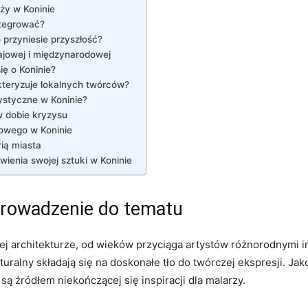
ży w Koninie
ntegrować?
⁤ przyniesie przyszłość?
jowej ⁤i międzynarodowej
ię o⁢ Koninie?
teryzuje ​lokalnych ⁤twórców?
styczne‌ w Koninie?
‌ dobie kryzysu
iowego w Koninie
orią miasta
ienia swojej ‍sztuki w Koninie
wprowadzenie do tematu
ującej architekturze, od wieków przyciąga artystów różnorodnymi‌
ralny składają się ⁤na doskonałe tło do twórczej‍ ekspresji. Jako
ą źródłem niekończącej ​się inspiracji‌ dla malarzy.