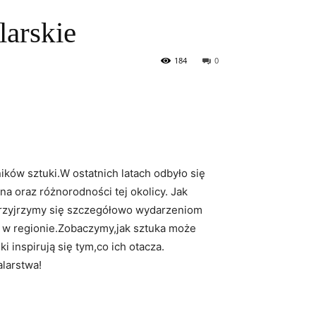
larskie
184
0
ników sztuki.W ostatnich‌ latach odbyło się
a‍ oraz różnorodności‍ tej okolicy.‌ Jak​
e przyjrzymy ‍się szczegółowo‍ wydarzeniom
ry w regionie.Zobaczymy,jak sztuka może
i inspirują się ⁢tym,co ich ⁤otacza.
alarstwa!