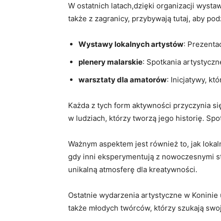
W ostatnich latach,dzięki ⁣organizacji wysta
także z zagranicy, przybywają tutaj, aby pod
Wystawy lokalnych artystów
: Prezenta
plenery⁤ malarskie
: Spotkania artystyczn
warsztaty dla amatorów
: Inicjatywy, k
Każda z tych⁣ form‍ aktywności⁣ przyczynia s
w ludziach, którzy tworzą​ jego⁤ historię. S
Ważnym aspektem jest również ⁢to, jak⁤ loka
gdy​ inni eksperymentują z nowoczesnymi⁤ s
unikalną​ atmosferę dla kreatywności.
Ostatnie‍ wydarzenia artystyczne ⁢w Koninie 
także młodych twórców, którzy⁣ szukają ⁣swoj