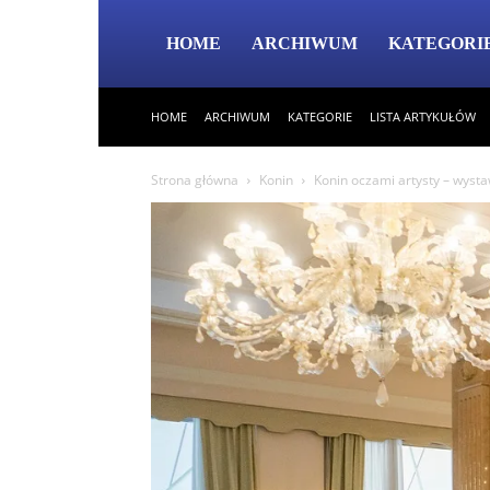
HOME
ARCHIWUM
KATEGORI
HOME
ARCHIWUM
KATEGORIE
LISTA ARTYKUŁÓW
Strona główna
Konin
Konin oczami artysty – wysta