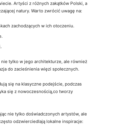
iecie. Artyści z różnych ‍zakątków Polski, a
czającej natury. Warto zwrócić‍ uwagę ‌na:
skach zachodzących ⁤w ich‍ otoczeniu.
e.
.
e⁤ tylko w‌ jego architekturze, ale również‍
azja do zacieśnienia‌ więzi społecznych.
ydują się na klasyczne podejście, podczas
tyka się z nowoczesnością,co tworzy
c ‌nie tylko doświadczonych⁢ artystów, ale ​
często odzwierciedlają lokalne inspiracje: