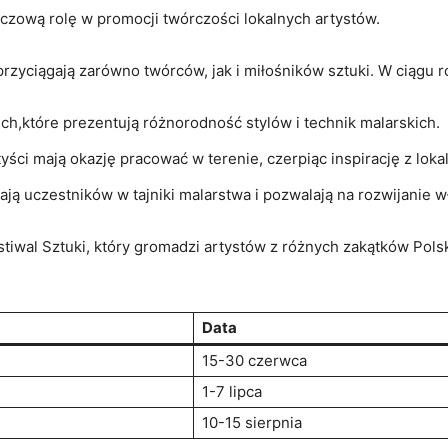
czową rolę⁣ w ⁤promocji twórczości lokalnych artystów.
przyciągają zarówno ‌twórców,​ jak i miłośników ⁣sztuki. W ciągu 
,które ⁣prezentują różnorodność ⁢stylów i technik malarskich.
ści mają ​okazję pracować⁣ w terenie, czerpiąc inspirację z lok
ją uczestników w tajniki malarstwa i⁣ pozwalają na rozwijanie 
stiwal Sztuki, który⁣ gromadzi artystów z różnych zakątków Polsk
Data
15-30 czerwca
1-7⁢ lipca
10-15 sierpnia