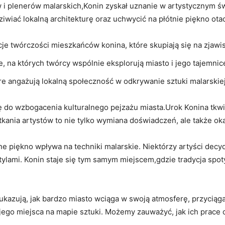
w i ‌plenerów malarskich,Konin zyskał uznanie w artystycznym św
ziwiać⁤ lokalną architekturę oraz uchwycić na płótnie ​piękno ota
cje twórczości mieszkańców konina, które skupiają​ się na zjawi
e, na których twórcy wspólnie ⁢eksplorują miasto i jego tajemnic
tóre angażują lokalną ⁤społeczność w odkrywanie sztuki malarskiej
ię do wzbogacenia kulturalnego pejzażu miasta.Urok Konina tkwi ni
potkania artystów to ‌nie tylko wymiana doświadczeń, ale także ok
lne piękno wpływa na techniki malarskie. Niektórzy⁣ artyści dec
tylami. Konin staje się tym samym miejscem,gdzie tradycja spo
ukazują, jak bardzo miasto wciąga w swoją atmosferę, przyciągają
ego miejsca na mapie sztuki. ‍Możemy​ zauważyć, ‍jak ich ‍prace 