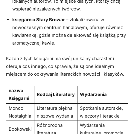
lokalnych autorów. To miejsce dla tych, którzy chcą
wspierać niezależnych twórców.
księgarnia Stary Browar
– zlokalizowana w
nowoczesnym centrum handlowym, oferuje również
kawiarenkę, gdzie można delektować się książką przy
aromatycznej kawie.
Każda z tych księgarni ma swój unikalny charakter i
oferuje coś innego, co sprawia, że są one idealnym
miejscem do odkrywania literackich nowości i klasyków.
nazwa
Rodzaj Literatury
Wydarzenia
Księgarni
Mondo
Literatura piękna,
Spotkania autorskie,
Nostalghia
niszowe wydania
wieczory literackie
Różnorodna
Wydarzenia
Bookowski
literatura
kulturalne, promocje