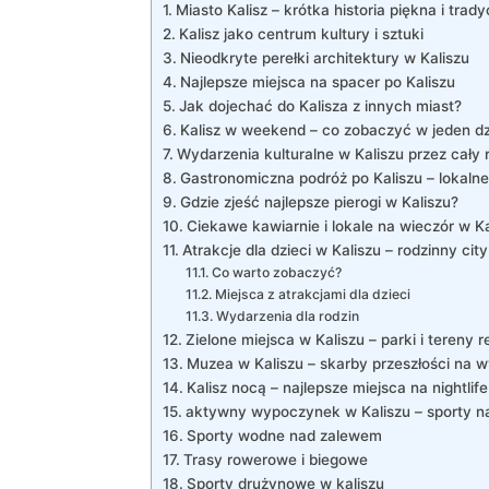
Miasto Kalisz – krótka historia piękna⁣ i tradyc
Kalisz jako centrum kultury i sztuki
Nieodkryte perełki architektury w ​Kaliszu
Najlepsze⁢ miejsca ‌na spacer ⁤po Kaliszu
Jak dojechać ⁣do Kalisza ‍z⁢ innych miast?
Kalisz w ⁣weekend – co zobaczyć ‌w jeden d
Wydarzenia kulturalne ‍w⁢ Kaliszu przez ⁢cały‍ 
Gastronomiczna podróż po Kaliszu – lokaln
Gdzie zjeść najlepsze pierogi w Kaliszu?
Ciekawe kawiarnie i lokale na wieczór w Ka
Atrakcje dla‍ dzieci w Kaliszu –‌ rodzinny cit
Co ​warto ‌zobaczyć?
Miejsca‍ z atrakcjami dla dzieci
Wydarzenia⁢ dla⁤ rodzin
Zielone miejsca w Kaliszu – parki ​i tereny 
Muzea w⁤ Kaliszu – ‍skarby przeszłości‍ na w
Kalisz nocą – najlepsze miejsca na ‍nightlife
aktywny wypoczynek w Kaliszu – sporty n
Sporty wodne nad zalewem
Trasy rowerowe ‍i biegowe
Sporty drużynowe w kaliszu