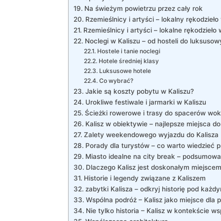
Na ⁤świeżym powietrzu⁤ przez cały rok
Rzemieślnicy i‌ artyści –​ lokalny rękodzieło
Rzemieślnicy⁤ i artyści – lokalne rękodzieło 
Noclegi w Kaliszu‍ –⁢ od hosteli do luksusowy
Hostele i tanie noclegi
Hotele średniej klasy
Luksusowe hotele
Co wybrać?
Jakie są koszty pobytu w Kaliszu?
Urokliwe ⁣festiwale i jarmarki⁣ w Kaliszu
Ścieżki‍ rowerowe i trasy do spacerów wokó
Kalisz w obiektywie –⁢ najlepsze miejsca do 
Zalety ⁣weekendowego‍ wyjazdu do⁣ Kalisza
Porady dla turystów –‌ co warto‌ wiedzieć p
Miasto idealne na ⁢city break​ – podsumowani
Dlaczego⁣ Kalisz‍ jest doskonałym miejscem
Historie i legendy związane z Kaliszem
zabytki Kalisza ⁣– odkryj historię pod‍ ka
Wspólna podróż⁣ – Kalisz jako miejsce dla⁣ pa
Nie tylko historia –‍ Kalisz w kontekście w