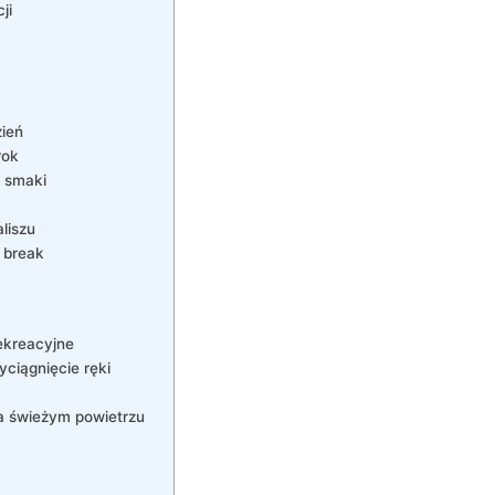
ji
zień
rok
e smaki
liszu
y break
rekreacyjne
yciągnięcie ⁤ręki
a świeżym powietrzu