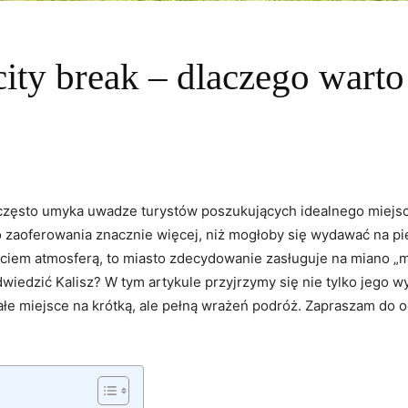
city break – dlaczego wart
ce,często umyka ‍uwadze turystów poszukujących idealnego mie
a do zaoferowania znacznie więcej, ‌niż mogłoby się wydawać na pi
ciem atmosferą, ‍to miasto ‍zdecydowanie zasługuje na miano „mias
dwiedzić Kalisz? ⁣W tym artykule przyjrzymy ‍się nie tylko jego 
onałe miejsce na krótką, ale pełną‌ wrażeń podróż. Zapraszam do‌ od