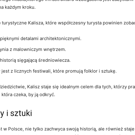
na ⁢każdym ​kroku.
e
turystyczne Kalisza, które współczesny‍ turysta​ powinien​ zoba
pięknymi detalami architektonicznymi.
ynia⁢ z‌ malowniczym wnętrzem.
 historią ‍sięgającą średniowiecza.
 ‍jest z licznych ⁢festiwali, które promują folklor i sztukę.
dziedzictwie, Kalisz ​staje się⁣ idealnym celem dla ​tych, którzy p
 która czeka, by ją odkryć.
y i sztuki
 w⁤ Polsce, nie tylko zachwyca swoją historią, ⁢ale ⁤również staj