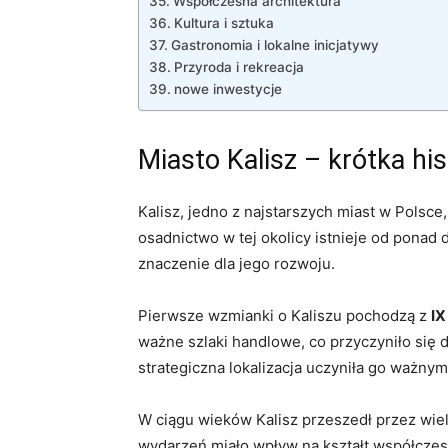
Współczesna architektura
Kultura i ‍sztuka
Gastronomia i lokalne inicjatywy
Przyroda i rekreacja
nowe inwestycje
Miasto Kalisz – krótka hist
Kalisz, jedno​ z ‍najstarszych miast w Polsc
‍osadnictwo ⁤w tej okolicy istnieje od⁣ pona
znaczenie dla ​jego rozwoju.
Pierwsze wzmianki o Kaliszu pochodzą z
IX
ważne szlaki handlowe, co przyczyniło się do
strategiczna lokalizacja​ uczyniła⁢ go ważny
W ciągu wieków⁤ Kalisz przeszedł⁣ przez wi
wydarzeń miało wpływ na⁢ kształt współczesn