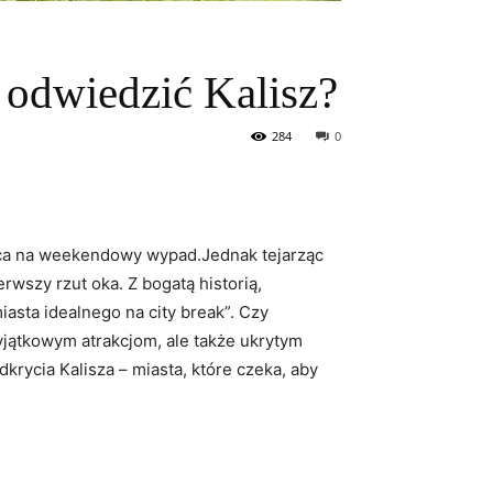
o odwiedzić Kalisz?
284
0
jsca na weekendowy wypad.Jednak tejarząc
erwszy rzut oka. Z bogatą historią,
ta‍ idealnego na⁣ city​ break”.⁣ Czy
wyjątkowym atrakcjom, ale także ukrytym
krycia ⁢Kalisza –‌ miasta, które czeka, aby