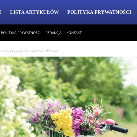
E
LISTA ARTYKUŁÓW
POLITYKA PRYWATNOŚCI
POLITYKA PRYWATNOŚCI
REDAKCJA
KONTAKT
 – dlaczego warto odwiedzić Kalisz?