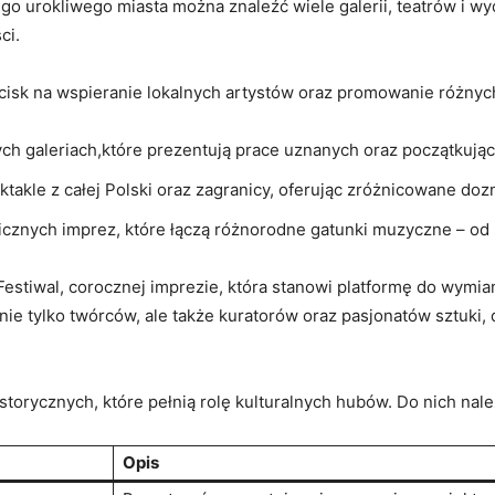
tego urokliwego miasta można znaleźć wiele ‍galerii, teatrów​ i 
ci.
acisk⁤ na wspieranie lokalnych artystów oraz promowanie różnych
ch‍ galeriach,które prezentują prace uznanych oraz początkują
ektakle z całej Polski oraz ⁢zagranicy, oferując ​zróżnicowane do
licznych ​imprez, ⁢które​ łączą różnorodne⁤ gatunki muzyczne – 
estiwal, corocznej⁤ imprezie, która stanowi ⁤platformę do wymian
nie tylko ​twórców, ale także kuratorów ​oraz pasjonatów ⁤sztuki, 
istorycznych, które pełnią​ rolę kulturalnych ‍hubów. Do nich nale
Opis