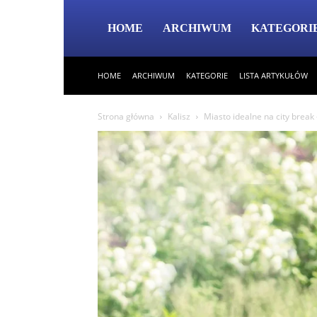
HOME
ARCHIWUM
KATEGORI
HOME
ARCHIWUM
KATEGORIE
LISTA ARTYKUŁÓW
Strona główna
Kalisz
Miasto idealne na city break