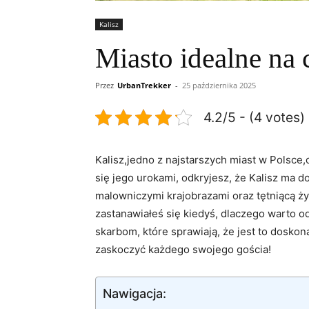
Kalisz
Miasto idealne na 
Przez
UrbanTrekker
-
25 października 2025
4.2/5 - (4 votes)
Kalisz,jedno z najstarszych miast ⁤w Pols
‌się ⁤jego urokami, ‌odkryjesz,⁤ że ‌Kalisz m
malowniczymi ‍krajobrazami oraz tętniącą​ ży
zastanawiałeś się kiedyś, ‌dlaczego warto o
skarbom, ​które⁣ sprawiają, że ‍jest to⁣ dosk
zaskoczyć‌ każdego swojego​ gościa!
Nawigacja: