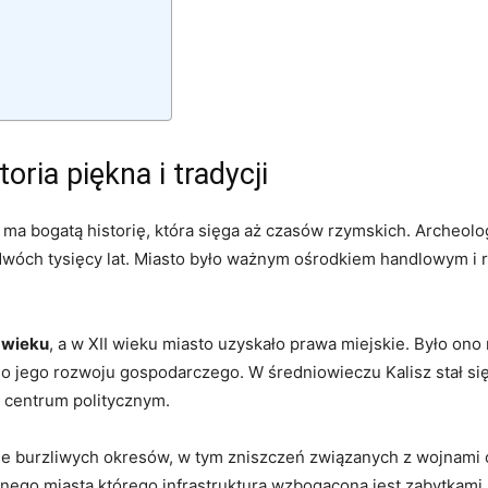
oria piękna⁣ i tradycji
e, ma⁣ bogatą historię, która sięga‍ aż czasów rzymskich. Archeol
d dwóch tysięcy lat. ​Miasto ⁣było‌ ważnym ośrodkiem handlowym i
⁣ wieku
, a w XII wieku miasto uzyskało prawa miejskie. Było ono 
 jego rozwoju gospodarczego. W średniowieczu⁤ Kalisz stał się ‍s
m⁣ centrum politycznym.
ele burzliwych okresów, w ⁤tym zniszczeń związanych z wojnami‌
ego ⁢miasta,którego infrastruktura wzbogacona jest zabytkami z