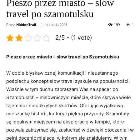
Pieszo przez miasto – slow
travel po szamotulsku
Przez
HiddenTrail
-
1 listopada 2025
199
1
2/5 - (1 vote)
Pieszo przez miasto – slow travel po Szamotulsku
W dobie błyskawicznej komunikacji i nieustannego
pośpiechu,koncept slow travel zyskuje na popularności.
Właśnie w tym duchu zapraszam Was na spacer po
Szamotułach – malowniczym mieście,które skrywa wiele
tajemnic i nieodkrytych skarbów. Oferując wyjątkową
mieszankę historii, kultury i piękna przyrody, Szamotuły
są idealnym miejscem na eksplorację w tempie, które
pozwala zatrzymać się, zasłuchać w dźwięki otoczenia i w
pełni docenić miejsce, w którym się znajdujemy. W tym