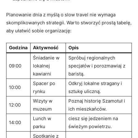
Planowanie dnia z myślą o slow travel nie wymaga
skomplikowanych strategii. Warto stworzyć prostą tabelę,
aby ułatwić sobie organizację:
Godzina
Aktywność
Opis
Śniadanie w
Spróbuj regionalnych
09:00
lokalnej
specjałów i porozmawiaj z
kawiarni
baristą.
Spacer po
Odkryj lokalne stragany i
10:00
rynku
sztukę uliczną.
Wizyty w
Poznaj historię Szamotuł i
12:00
muzeum
ich mieszkańców.
Lunch w
ciesz się jedzeniem na
14:00
parku
świeżym powietrzu.
Spotkanie z