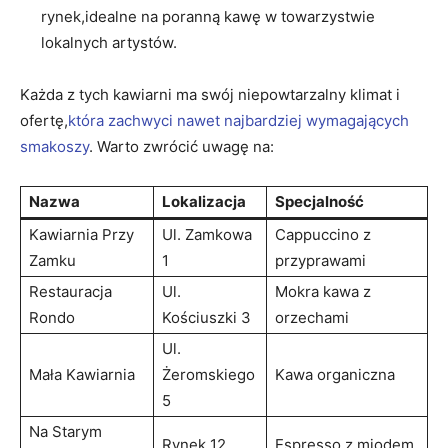
rynek,idealne na poranną kawę w towarzystwie
lokalnych artystów.
Każda z tych kawiarni ma swój niepowtarzalny klimat i
ofertę,
która zachwyci nawet najbardziej wymagających
smakoszy
. Warto zwrócić uwagę na:
Nazwa
Lokalizacja
Specjalność
Kawiarnia Przy
Ul. Zamkowa
Cappuccino z
Zamku
1
przyprawami
Restauracja
Ul.
Mokra kawa z
Rondo
Kościuszki 3
orzechami
Ul.
Mała Kawiarnia
Żeromskiego
Kawa organiczna
5
Na Starym
Rynek 12
Espresso z miodem