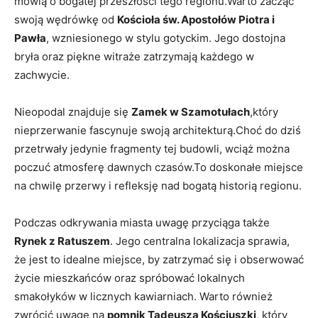
mówią o bogatej przeszłości tego regionu.Warto zacząć
swoją wędrówkę od
Kościoła św. Apostołów Piotra i
Pawła
, wzniesionego w stylu gotyckim. Jego dostojna
bryła oraz piękne witraże zatrzymają każdego w
zachwycie.
Nieopodal znajduje się
Zamek w Szamotułach
,który
nieprzerwanie fascynuje swoją architekturą.Choć do dziś
przetrwały jedynie fragmenty tej budowli, wciąż można
poczuć atmosferę dawnych czasów.To doskonałe miejsce
na chwilę przerwy i refleksję nad bogatą historią regionu.
Podczas odkrywania miasta uwagę przyciąga także
Rynek z Ratuszem
. Jego centralna lokalizacja sprawia,
że jest to idealne miejsce, by zatrzymać się i obserwować
życie mieszkańców oraz spróbować lokalnych
smakołyków w licznych kawiarniach. Warto również
zwrócić uwagę na
pomnik Tadeusza Kościuszki
, który