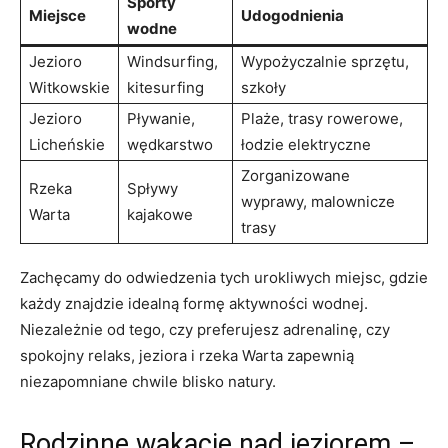
Sporty
Miejsce
Udogodnienia
wodne
Jezioro
Windsurfing,
Wypożyczalnie sprzętu,
Witkowskie
kitesurfing
szkoły
Jezioro
Pływanie,
Plaże, trasy rowerowe,
Licheńskie
wędkarstwo
łodzie elektryczne
Zorganizowane
Rzeka
Spływy
wyprawy, malownicze
Warta
kajakowe
trasy
Zachęcamy do odwiedzenia tych urokliwych miejsc, gdzie
każdy znajdzie idealną formę aktywności wodnej.
Niezależnie od tego, czy preferujesz adrenalinę, czy
spokojny relaks, jeziora i rzeka Warta zapewnią
niezapomniane chwile blisko natury.
Rodzinne wakacje nad jeziorem –