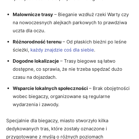
Malownicze​ trasy
⁣– ⁢Bieganie wzdłuż rzeki Warty czy
na⁢ nowoczesnych alejkach parkowych to‍ prawdziwa
uczta dla oczu.
Różnorodność terenu
⁤– Od płaskich bieżni po ⁤leśne⁤
ścieżki,
każdy znajdzie coś dla siebie
.
Dogodne lokalizacje
– Trasy ‍biegowe są łatwo
dostępne, co ​sprawia, ⁤że ⁤nie trzeba spędzać dużo
czasu na ⁣dojazdach.
Wsparcie lokalnych społeczności
– Brak obojętności
‌wobec⁣ biegaczy,⁤ organizowane są ⁢regularne
wydarzenia i⁤ zawody.
Specjalnie dla biegaczy, miasto⁢ stworzyło kilka ​
dedykowanych tras, które zostały oznaczone ⁤i
przygotowane⁤ z ⁣myślą o różnych poziomach