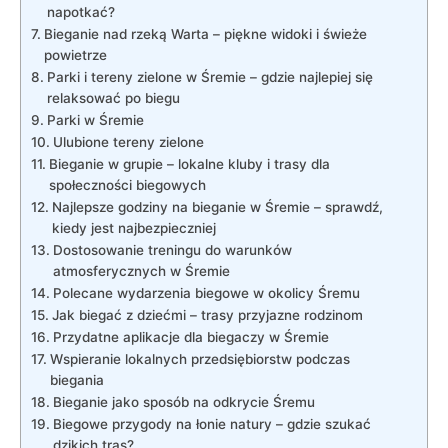
napotkać?
Bieganie nad rzeką ​Warta – piękne widoki i⁣ świeże
powietrze
Parki ⁢i tereny zielone w⁣ Śremie⁣ – gdzie najlepiej się‍
relaksować po ⁤biegu
Parki w Śremie
Ulubione tereny zielone
Bieganie w grupie – lokalne‍ kluby i trasy dla​
społeczności biegowych
Najlepsze⁤ godziny‍ na bieganie w Śremie​ – ⁣sprawdź,
kiedy‍ jest ‍najbezpieczniej
Dostosowanie treningu ⁢do warunków
atmosferycznych w Śremie
Polecane wydarzenia​ biegowe ‍w okolicy Śremu
Jak biegać z‌ dziećmi ⁤– ‍trasy przyjazne rodzinom
Przydatne aplikacje ⁤dla biegaczy w ‌Śremie
Wspieranie lokalnych przedsiębiorstw podczas
biegania
Bieganie ⁤jako sposób na⁢ odkrycie⁤ Śremu
Biegowe ⁤przygody na ⁤łonie natury – gdzie szukać
dzikich ⁢tras?