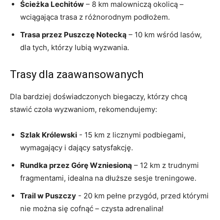
Ścieżka Lechitów
– 8 km malowniczą ⁤okolicą –
wciągająca trasa z‍ różnorodnym podłożem.
Trasa przez‍ Puszczę ⁣Notecką
– 10 ​km wśród​ lasów,
‍dla tych,⁤ którzy⁢ lubią wyzwania.
Trasy dla zaawansowanych
Dla⁣ bardziej doświadczonych biegaczy, którzy chcą
‍stawić czoła wyzwaniom,‌ rekomendujemy:
Szlak Królewski
-‌ 15 km z licznymi podbiegami,
wymagający i dający ⁤satysfakcję.
Rundka przez Górę Wzniesioną
– 12 km z trudnymi
fragmentami,​ idealna na dłuższe ⁢sesje ⁤treningowe.
Trail w Puszczy
-​ 20⁤ km⁣ pełne przygód, przed którymi
nie można się ⁣cofnąć ⁢– czysta‍ adrenalina!