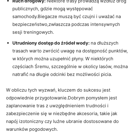
Ruch drogowy:
Niektóre trasy prowadzą ‌wzdłuż dróg
‌publicznych, gdzie mogą występować⁤
samochody.Biegacze ⁤muszą ​być czujni i uważać⁣ na
‍bezpieczeństwo,zwłaszcza‍ podczas intensywnych‌
sesji treningowych.
Utrudniony dostęp do źródeł​ wody:
na dłuższych
⁣trasach⁤ warto zwrócić uwagę na ⁣dostępność⁤ punktów,
w których można‍ uzupełnić płyny.​ W niektórych
częściach Śremu, szczególnie ⁢w ⁤okolicy lasów,‍ można​
natrafić na​ długie odcinki bez możliwości‌ picia.
W obliczu tych wyzwań, kluczem do sukcesu jest
‌odpowiednie przygotowanie.Dobrym pomysłem jest
zaplanowanie tras z⁣ uwzględnieniem trudności i
zabezpieczenie się ‍w ‍niezbędne ​akcesoria, ⁢takie jak
napój izotoniczny czy luźne ⁣ubranie dostosowane‌ do
warunków pogodowych.