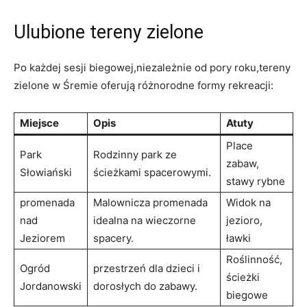
Ulubione tereny zielone
Po każdej‌ sesji biegowej,niezależnie od pory roku,tereny
zielone w ​Śremie oferują różnorodne ⁤formy rekreacji:
Miejsce
Opis
Atuty
Place
Park‌
Rodzinny park⁣ ze
‌zabaw,
Słowiański
⁣ścieżkami spacerowymi.
stawy rybne
promenada​
Malownicza promenada
Widok‍ na
nad
idealna na ⁢wieczorne
jezioro,
Jeziorem
spacery.
ławki
Roślinność,
Ogród
przestrzeń dla dzieci i
ścieżki
Jordanowski
dorosłych do zabawy.
biegowe