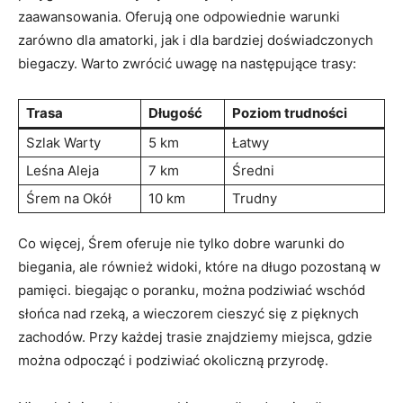
zaawansowania. Oferują one odpowiednie warunki
zarówno dla amatorki, jak‌ i⁤ dla bardziej doświadczonych
biegaczy. Warto zwrócić⁤ uwagę na następujące trasy:
Trasa
Długość
Poziom ‌trudności
Szlak​ Warty
5 km
Łatwy
Leśna Aleja
7​ km
Średni
Śrem na Okół
10 km
Trudny
Co więcej, Śrem oferuje‍ nie ⁤tylko dobre‍ warunki ​do
biegania, ale⁤ również widoki, które na długo‍ pozostaną w
pamięci. biegając o poranku,​ można podziwiać wschód
słońca nad rzeką,⁢ a wieczorem ⁢cieszyć się⁢ z pięknych
zachodów. Przy każdej trasie znajdziemy miejsca,⁤ gdzie
można odpocząć i podziwiać okoliczną‌ przyrodę.