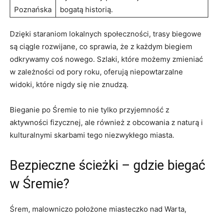
⁢Poznańska
⁣bogatą⁤ historią.
Dzięki staraniom lokalnych​ społeczności, trasy biegowe
są⁤ ciągle rozwijane, co sprawia, że z⁤ każdym biegiem⁤
odkrywamy coś nowego. ​Szlaki, które możemy‌ zmieniać
w zależności‍ od pory ⁤roku,‌ oferują niepowtarzalne
widoki, które ​nigdy się ‍nie ⁤znudzą.
Bieganie po Śremie to⁣ nie tylko⁣ przyjemność z
aktywności fizycznej, ale ​również​ z obcowania​ z naturą ⁤i
kulturalnymi skarbami tego niezwykłego⁣ miasta.
Bezpieczne ścieżki ⁢– ​gdzie⁢ biegać
w ⁢Śremie?
Śrem,⁢ malowniczo położone miasteczko nad Warta,