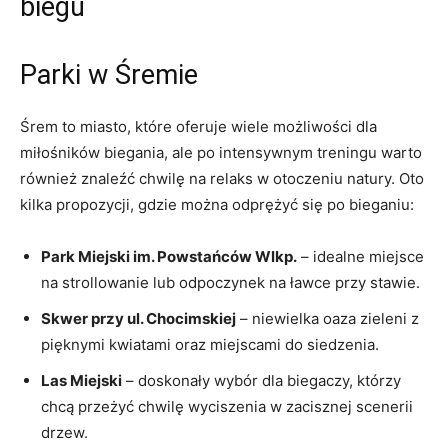
⁤biegu
Parki w Śremie
Śrem to miasto, które oferuje wiele możliwości dla
miłośników ⁤biegania, ⁣ale po intensywnym ⁣treningu warto⁤
również znaleźć chwilę na relaks ‌w otoczeniu natury. Oto‌
kilka propozycji, gdzie można odprężyć się po bieganiu:
Park Miejski im. Powstańców Wlkp.
–⁤ idealne miejsce⁢
na strollowanie lub odpoczynek na ławce przy⁤ stawie.
Skwer przy ul. ‌Chocimskiej
– niewielka oaza zieleni z‌
pięknymi kwiatami oraz miejscami ⁣do siedzenia.
Las Miejski
– doskonały wybór dla biegaczy, którzy
chcą przeżyć⁢ chwilę wyciszenia⁣ w ⁣zacisznej scenerii
drzew.