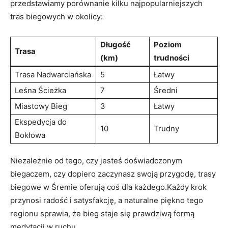
przedstawiamy porównanie kilku najpopularniejszych
tras biegowych w‌ okolicy:
Długość
Poziom
Trasa
(km)
trudności
Trasa Nadwarciańska
5
Łatwy
Leśna Ścieżka
7
Średni
Miastowy Bieg
3
Łatwy
Ekspedycja do
10
Trudny
Bokłowa
Niezależnie od⁣ tego, czy⁣ jesteś doświadczonym
biegaczem, czy dopiero ​zaczynasz swoją przygodę, trasy
biegowe ‌w Śremie ⁣oferują coś dla każdego.Każdy krok‍
przynosi radość i satysfakcję, a ​naturalne ‌piękno tego⁤
regionu‍ sprawia, że bieg staje się prawdziwą formą ​
medytacji w ruchu.