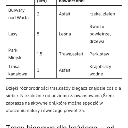
(km)
nawierzchni
Bulwary
2
Asfalt
rzeka,⁤ zieleń
⁣nad Warta
Świeże⁢
Lasy
5
Leśna
powietrze,
drzewa
Park‍
1.5
Trawa,asfalt
Park,staw
Miejski
Trasa⁤
Krajobrazy
3
Asfalt
kanałowa
wodne
Dzięki różnorodności⁣ tras,każdy biegacz ⁣znajdzie coś‍ dla
siebie. ​Niezależnie ‌od poziomu ‍zaawansowania,Śrem
zaprasza ⁣na aktywne⁣ dni,które​ można‌ spędzić w
otoczeniu natury i świeżego​ powietrza.