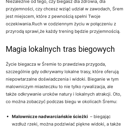
Niezależnie ​od tego,‌ czy⁤ biegasz dla⁢ zdrowia, dla
przyjemności, ⁤czy⁢ chcesz wziąć udział w​ zawodach, Śrem
jest ⁤miejscem, które ​z pewnością​ spełni ⁢Twoje
oczekiwania.Ruch w codziennym życiu‍ w połączeniu z
⁢przyrodą sprawi,że każdy‌ trening będzie ‍przyjemnością.
Magia lokalnych ‍tras⁣ biegowych
Życie biegacza w Śremie to prawdziwa przygoda,‍
szczególnie gdy odkrywamy ‍lokalne trasy,⁢ które oferują
niepowtarzalne ⁢doświadczenia⁤ i widoki. Bieganie w tym
malowniczym miasteczku ​to ⁢nie⁤ tylko rywalizacja, ale
także odkrywanie uroków ​natury i lokalnych atrakcji. Oto,
co można‌ zobaczyć podczas biegu w okolicach Śremu:
Malownicze nadwarciańskie ⁣ścieżki
‍ – biegając
wzdłuż rzeki,​ można podziwiać piękne widoki, a‌ także