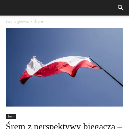
Strona główna
Śrem
Śrem
Śrem z perspektywy biegacza –