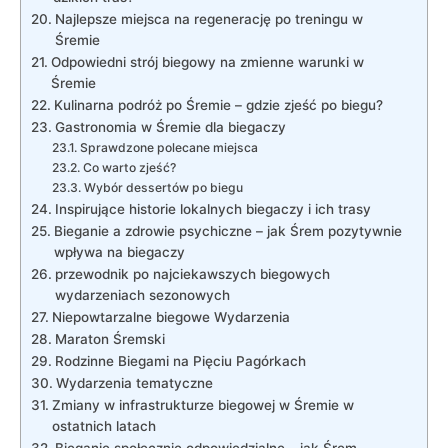
Najlepsze miejsca na regenerację ⁤po treningu​ w
Śremie
Odpowiedni​ strój biegowy na zmienne warunki w
Śremie
Kulinarna podróż po ⁤Śremie – gdzie zjeść po​ biegu?
Gastronomia w‍ Śremie dla biegaczy
Sprawdzone polecane ⁤miejsca
Co warto zjeść?
Wybór dessertów po ‌biegu
Inspirujące historie lokalnych biegaczy i ich ‌trasy
Bieganie a zdrowie‍ psychiczne – jak Śrem pozytywnie
wpływa na ‍biegaczy
przewodnik⁣ po ​najciekawszych biegowych⁣
wydarzeniach ‌sezonowych
Niepowtarzalne biegowe ⁣Wydarzenia
Maraton Śremski
Rodzinne Biegami na Pięciu Pagórkach
Wydarzenia tematyczne
Zmiany w infrastrukturze biegowej ⁣w‍ Śremie w
ostatnich latach
Bieganie społecznie odpowiedzialne ⁣–⁣ jak ⁣Śrem