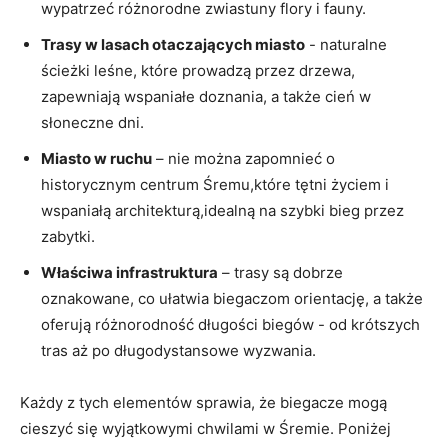
wypatrzeć różnorodne‌ zwiastuny flory ​i fauny.
Trasy ⁤w lasach otaczających miasto
-⁢ naturalne
ścieżki leśne, które prowadzą​ przez ⁢drzewa,​
zapewniają wspaniałe doznania, a​ także⁢ cień w‌
słoneczne ‌dni.
Miasto‍ w⁣ ruchu
– nie‍ można ‌zapomnieć o‌
historycznym⁤ centrum Śremu,które ⁢tętni⁤ życiem ⁢i
wspaniałą architekturą,idealną na ⁣szybki bieg przez
zabytki.
Właściwa infrastruktura
– ⁢trasy⁢ są dobrze⁢
oznakowane, co ułatwia⁤ biegaczom orientację, a także⁤
oferują różnorodność długości biegów ⁤- od ‌krótszych
tras aż po długodystansowe wyzwania.
Każdy​ z tych elementów sprawia, ‌że biegacze ⁢mogą
cieszyć ⁢się wyjątkowymi chwilami w Śremie. ‌Poniżej