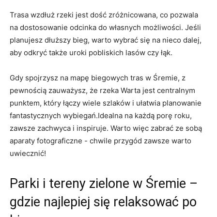
Trasa wzdłuż rzeki ⁣jest dość⁢ zróżnicowana, co pozwala
na dostosowanie⁢ odcinka do ​własnych możliwości. Jeśli
planujesz ‌dłuższy⁢ bieg, warto wybrać się na ⁣nieco dalej,
aby odkryć także uroki pobliskich lasów ⁣czy ⁤łąk.
Gdy spojrzysz ⁣na ⁤mapę​ biegowych tras w Śremie, z​
pewnością ​zauważysz, że ‌rzeka⁣ Warta ‍jest‌ centralnym
punktem, który łączy ‍wiele szlaków i ułatwia planowanie
fantastycznych wybiegań.Idealna na każdą ‍porę roku,
zawsze zachwyca i inspiruje. Warto ‌więc zabrać⁢ ze sobą
aparaty fotograficzne ​-‌ chwile przygód zawsze​ warto
uwiecznić!
Parki ⁢i tereny zielone w⁣ Śremie⁣ –
gdzie najlepiej się‍ relaksować po