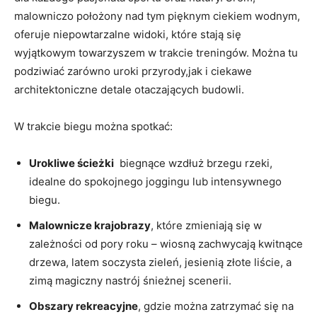
malowniczo położony nad tym ​pięknym ciekiem wodnym,
oferuje niepowtarzalne widoki, ⁢które stają ⁤się
wyjątkowym towarzyszem​ w ⁤trakcie treningów. Można tu
podziwiać zarówno⁤ uroki przyrody,jak i ciekawe⁣
architektoniczne​ detale otaczających​ budowli.
W ‌trakcie biegu​ można spotkać:
Urokliwe ścieżki
⁢ biegnące wzdłuż ​brzegu rzeki,
⁣idealne do spokojnego ⁢joggingu⁢ lub ⁢intensywnego
biegu.
Malownicze krajobrazy
, które ⁢zmieniają się w‍
zależności ‍od ⁣pory roku – wiosną⁢ zachwycają kwitnące
⁢drzewa,⁤ latem‌ soczysta zieleń, ⁢jesienią złote liście, a
zimą‌ magiczny nastrój śnieżnej scenerii.
Obszary rekreacyjne
,⁣ gdzie można zatrzymać się ⁣na