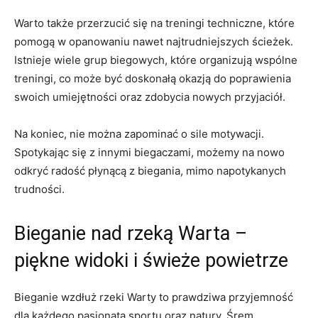
Warto także przerzucić się⁣ na treningi techniczne, które
pomogą w ‍opanowaniu​ nawet najtrudniejszych ścieżek.
Istnieje wiele grup ‍biegowych, które​ organizują wspólne
treningi, ​co może być ⁣doskonałą⁤ okazją do poprawienia
⁢swoich umiejętności oraz zdobycia nowych przyjaciół.
Na koniec, nie można ⁢zapominać o sile motywacji.
Spotykając⁤ się z innymi⁣ biegaczami, możemy na ⁢nowo
odkryć radość płynącą ‍z biegania, ‌mimo napotykanych
trudności.
Bieganie nad rzeką ​Warta –
piękne widoki i⁣ świeże powietrze
Bieganie wzdłuż ⁣rzeki Warty to prawdziwa ​przyjemność
⁢dla każdego pasjonata⁢ sportu oraz natury.⁢ Śrem,