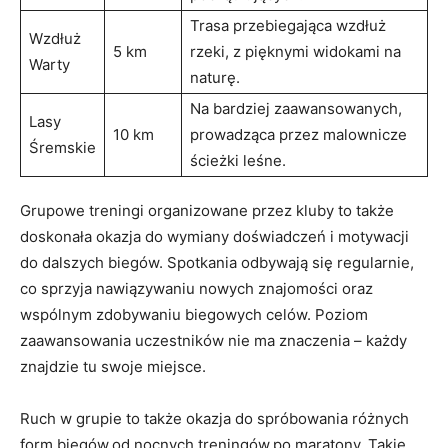
Trasa ‍przebiegająca ​wzdłuż
Wzdłuż
5 ⁢km
rzeki, z pięknymi widokami na
‍Warty
naturę.
Na‌ bardziej zaawansowanych,
Lasy
10​ km
prowadząca⁢ przez malownicze⁣
Śremskie
ścieżki leśne.
Grupowe treningi organizowane przez kluby to także
doskonała okazja do​ wymiany doświadczeń ‍i⁣ motywacji ​
do dalszych​ biegów. ‌Spotkania odbywają się‌ regularnie,​
co⁤ sprzyja nawiązywaniu nowych ⁤znajomości oraz
‍wspólnym zdobywaniu‌ biegowych celów. Poziom​
zaawansowania uczestników ⁣nie ma znaczenia –⁣ każdy
znajdzie tu swoje miejsce.
Ruch w grupie ‌to także okazja do spróbowania różnych
form biegów,od nocnych treningów,po ⁢maratony. Takie