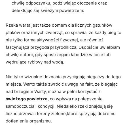
chwilę⁣ odpoczynku, podziwiając otoczenie ​oraz
delektując ‍się⁢ świeżym powietrzem.
Rzeka warta ⁣jest także ⁢domem dla licznych‍ gatunków
ptaków oraz innych zwierząt, co sprawia, że każdy ‍bieg to
nie tylko forma aktywności fizycznej, ale również
fascynująca ‌przygoda przyrodnicza.⁤ Osobiście uwielbiam
chwilę euforii, ⁣gdy spostrzegam łabędzie w locie ⁢lub
wędrujące ​rybitwy ‌nad wodą.
Nie ⁣tylko ​wizualne doznania przyciągają biegaczy do⁤ tego
miejsca. Warto także zwrócić uwagę na ​fakt, że biegając‌
nad brzegiem Warty, można w pełni ⁣korzystać z
świeżego powietrza
, co ⁣wpływa na‍ polepszenie‌
samopoczucia i kondycji. Niedaleko‌ rzeki znajdują się
liczne drzewa i⁢ tereny zielone,które sprzyjają dobremu
dotlenieniu organizmu.