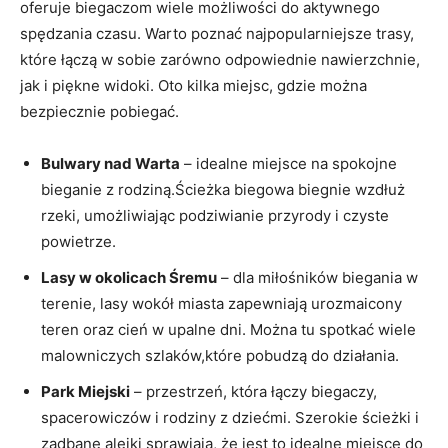
oferuje biegaczom wiele ⁤możliwości do ⁤aktywnego
spędzania czasu. Warto poznać najpopularniejsze trasy,
które łączą w⁤ sobie zarówno odpowiednie nawierzchnie,
‌jak i piękne widoki. Oto kilka miejsc, ⁣gdzie można
bezpiecznie pobiegać.
Bulwary nad Warta
– idealne miejsce na‌ spokojne⁢
bieganie z rodziną.Ścieżka biegowa biegnie wzdłuż
rzeki, umożliwiając⁢ podziwianie przyrody i czyste
‍powietrze.
Lasy w⁣ okolicach Śremu
‌–​ dla miłośników biegania w
terenie, lasy wokół miasta zapewniają urozmaicony
teren oraz⁤ cień w upalne dni. Można tu spotkać ⁣wiele
malowniczych szlaków,które pobudzą do ⁢działania.
Park Miejski
–‍ przestrzeń, która łączy biegaczy,
spacerowiczów i‌ rodziny ​z‌ dziećmi.⁤ Szerokie ścieżki i
zadbane alejki sprawiają, ⁤że jest to ‍idealne miejsce ⁣do