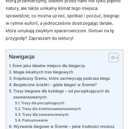
którą przemierzymy, odsłoni przed ​nami​ nie tylko piękno
natury, ale także unikalny klimat tego miejsca.
sprawdźcie, co można ⁢ujrzeć, ⁤spotkać⁢ i poczuć, biegnąc
w ‍rytmie euforii, a jednocześnie dostrzegając detale,
⁤które ⁣umykają zwykłym spacerowiczom. Gotowi na ⁤tę
przygodę? Zapraszam do‌ lektury!
Nawigacja:
Śrem jako ⁣idealne miejsce dla ⁤biegaczy
Magia lokalnych ‍tras⁣ biegowych
Krajobrazy ‍Śremu, które‍ zachwycają podczas biegu
Bezpieczne ścieżki ⁢– ​gdzie⁢ biegać w ⁢Śremie?
Trasy biegowe ⁤dla każdego – ⁤od początkujących​ do
⁢zaawansowanych
Trasy dla początkujących
Trasy dla średniozaawansowanych
Trasy dla zaawansowanych
Podsumowanie
Wyzwania biegowe w ⁢Śremie⁤ – jakie‌ trudności możesz