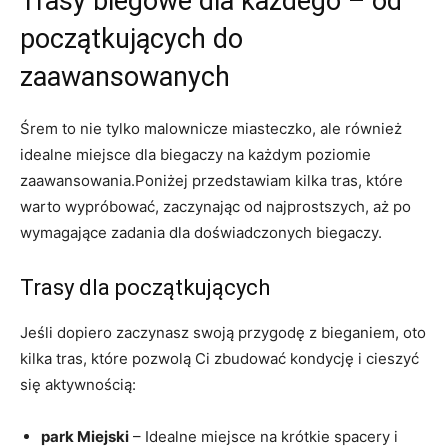
Trasy biegowe ⁤dla każdego – ⁤od
początkujących​ do
⁢zaawansowanych
Śrem to nie tylko ‍malownicze miasteczko, ale również
idealne miejsce⁢ dla biegaczy ‌na każdym​ poziomie
zaawansowania.Poniżej‌ przedstawiam kilka tras, które⁣
warto wypróbować, zaczynając od najprostszych,‍ aż po
wymagające‍ zadania ​dla doświadczonych biegaczy.
Trasy dla początkujących
Jeśli dopiero zaczynasz​ swoją przygodę z bieganiem, oto
kilka tras, które‌ pozwolą Ci zbudować kondycję⁢ i⁤ cieszyć
się aktywnością:
park Miejski
– Idealne⁤ miejsce ‍na krótkie⁣ spacery ⁢i