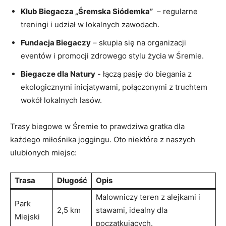
Klub Biegacza „Śremska Siódemka”
‍ – regularne
treningi i udział w lokalnych zawodach.
Fundacja ⁣Biegaczy
– skupia się na⁢ organizacji
⁢eventów ⁤i promocji ⁣zdrowego ⁤stylu życia w⁢ Śremie.
Biegacze ⁤dla Natury
-​ łączą⁤ pasję do biegania z
‍ekologicznymi⁤ inicjatywami, połączonymi⁢ z truchtem
wokół lokalnych⁢ lasów.
Trasy biegowe ‌w ⁢Śremie to ⁣prawdziwa⁣ gratka dla
‌każdego miłośnika ​joggingu. ‍Oto niektóre ⁣z naszych
ulubionych⁤ miejsc:
Trasa
Długość
Opis
Malowniczy teren z ​alejkami i
Park​
2,5 km
⁤stawami, idealny dla
Miejski
początkujących.