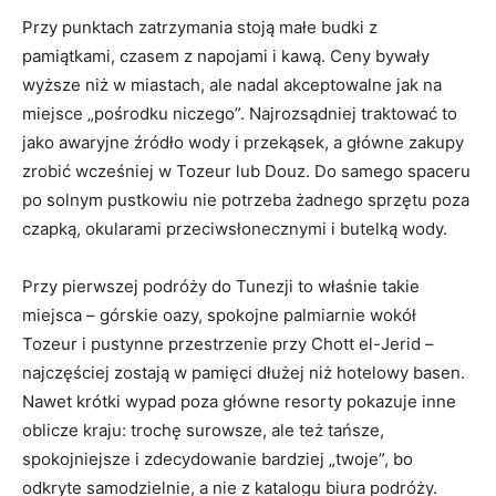
Przy punktach zatrzymania stoją małe budki z
pamiątkami, czasem z napojami i kawą. Ceny bywały
wyższe niż w miastach, ale nadal akceptowalne jak na
miejsce „pośrodku niczego”. Najrozsądniej traktować to
jako awaryjne źródło wody i przekąsek, a główne zakupy
zrobić wcześniej w Tozeur lub Douz. Do samego spaceru
po solnym pustkowiu nie potrzeba żadnego sprzętu poza
czapką, okularami przeciwsłonecznymi i butelką wody.
Przy pierwszej podróży do Tunezji to właśnie takie
miejsca – górskie oazy, spokojne palmiarnie wokół
Tozeur i pustynne przestrzenie przy Chott el-Jerid –
najczęściej zostają w pamięci dłużej niż hotelowy basen.
Nawet krótki wypad poza główne resorty pokazuje inne
oblicze kraju: trochę surowsze, ale też tańsze,
spokojniejsze i zdecydowanie bardziej „twoje”, bo
odkryte samodzielnie, a nie z katalogu biura podróży.