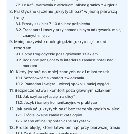
Le Kef – warownia z widokiem, blisko granicy z Algierią
Praktyczne łączenie „ukrytych oaz” w jedną pierwszą
trasę
Prosty szkielet 7–10 dni bez pośpiechu
Transport i koszty przy samodzielnym odkrywaniu mniej
znanych miejsc
Mniej oczywiste noclegi: gdzie „ukryć się” przed
resortami
Domy troglodyckie poza głównym szlakiem
Rodzinne pensjonaty w interiorze zamiast hoteli nad
morzem
Kiedy jechać do mniej znanych oaz i miasteczek
Sezonowość a komfort zwiedzania
Ramadan i święta – więcej spokoju, mniej wygód
Bezpieczeństwo i komfort poza głównym szlakiem
Jak czytać sytuację „na ulicy”
Język i bariery komunikacyjne w praktyce
Jak szukać „ukrytych oaz” bez tracenia godzin w sieci
Źródła lokalne zamiast katalogów
Mapy offline i spontaniczne przystanki
Proste błędy, które łatwo ominąć przy pierwszej trasie
Za dużo punktów, za mało czasu