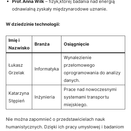
Prof. Anna Wilk
– fizyk,której badania nad energią
odnawialną zyskały międzynarodowe uznanie.
W dziedzinie technologii:
Imię i
Branża
Osiągnięcie
Nazwisko
Wynalezienie
Łukasz
przełomowego
Informatyka
Grzelak
oprogramowania do analizy
danych.
Prace nad nowoczesnymi
Katarzyna
Inżynieria
systemami transportu
Stępień
miejskiego.
Nie można zapomnieć o przedstawicielach nauk
humanistycznych. Dzięki ich pracy umysłowej i badaniom