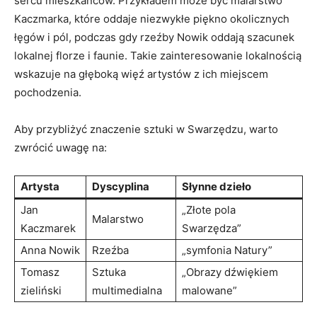
sercu mieszkańców. Przykładem może być malarstwo
Kaczmarka, które oddaje niezwykłe piękno okolicznych
łęgów i pól, podczas gdy rzeźby Nowik oddają szacunek
lokalnej florze i faunie. Takie zainteresowanie lokalnością
wskazuje na głęboką więź artystów z ich miejscem
pochodzenia.
Aby przybliżyć znaczenie sztuki w Swarzędzu, warto
zwrócić uwagę na:
Artysta
Dyscyplina
Słynne dzieło
Jan
„Złote pola
Malarstwo
Kaczmarek
Swarzędza”
Anna Nowik
Rzeźba
„symfonia Natury”
Tomasz
Sztuka
„Obrazy dźwiękiem
zieliński
multimedialna
malowane”