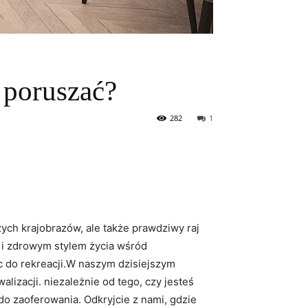
 poruszać?
282
1
ych krajobrazów,​ ale​ także prawdziwy⁣ raj
m i zdrowym stylem życia‌ wśród
 do rekreacji.W naszym dzisiejszym
lizacji. ‌niezależnie od tego,​ czy jesteś
 zaoferowania. Odkryjcie z⁢ nami,‌ gdzie