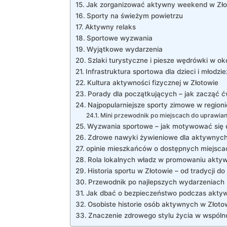
Jak zorganizować aktywny weekend w Zło
Sporty na świeżym powietrzu
Aktywny relaks
Sportowe wyzwania
Wyjątkowe wydarzenia
Szlaki turystyczne i piesze wędrówki⁢ w ok
Infrastruktura sportowa dla dzieci i⁣ młodzi
Kultura aktywności fizycznej​ w Złotowie
Porady dla⁣ początkujących – ⁤jak zacząć ⁣
Najpopularniejsze sporty ‌zimowe‌ w regioni
Mini przewodnik po ⁣miejscach do uprawia
Wyzwania sportowe – jak ‍motywować ​się d
Zdrowe nawyki żywieniowe dla aktywnyc
opinie‌ mieszkańców o⁤ dostępnych miejsca
Rola ⁤lokalnych władz w promowaniu aktyw
Historia sportu ‍w Złotowie – od‌ tradycji 
Przewodnik po najlepszych wydarzeniach 
Jak dbać o bezpieczeństwo ​podczas aktyw
Osobiste historie osób ‍aktywnych w⁢ Złoto
Znaczenie zdrowego stylu ⁢życia w wspólno