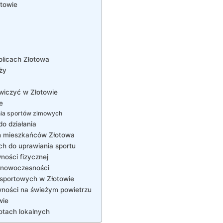
towie
olicach⁤ Złotowa
eży
ćwiczyć w​ Złotowie
e
nia sportów zimowych
o‍ działania
h mieszkańców Złotowa
ch do uprawiania sportu
ności fizycznej
do nowoczesności
sportowych‍ w Złotowie
ności​ na świeżym‍ powietrzu
wie
tach ⁣lokalnych