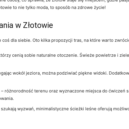
owie⁣ to‌ nie tylko moda, to ‌sposób na‌ zdrowe życie!
ania w Złotowie
coś ‌dla ⁤siebie. Oto kilka propozycji ​tras, na które​ warto⁤ zwróc
 którzy cenią sobie naturalne‍ otoczenie. Świeże​ powietrze i ziel
egając wokół jeziora,⁣ można ‌podziwiać piękne widoki. Dodatko
– różnorodność terenu oraz ⁣wyznaczone miejsca do ćwiczeń ⁣si
owania.
rzy szukają wyzwań, minimalistyczne ścieżki leśne oferują możliw