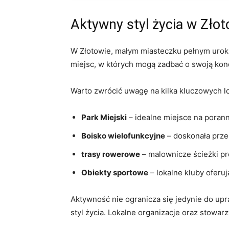
Aktywny styl życia w Zło
W ​Złotowie, małym⁣ miasteczku pełnym ​uroku,
⁤miejsc, ‍w których mogą zadbać o ⁣swoją ⁤k
Warto zwrócić uwagę na⁤ kilka kluczowych ‍lok
Park Miejski
– idealne miejsce na poranne
Boisko​ wielofunkcyjne
– doskonała przest
trasy ⁣rowerowe
– ⁤malownicze ścieżki pr
Obiekty sportowe
– lokalne kluby​ oferuj
Aktywność ⁤nie ‍ogranicza‌ się jedynie do ‍u
styl życia. Lokalne organizacje oraz stowarz