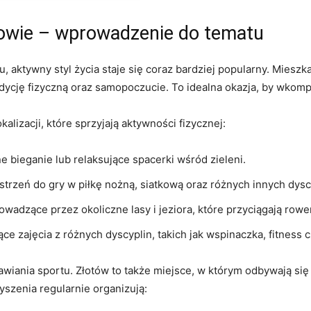
towie –⁢ wprowadzenie do tematu
‍ aktywny styl życia staje się coraz bardziej popularny. Mieszkań
ondycję fizyczną oraz samopoczucie. To ⁢idealna okazja, by​ wkom
alizacji,‍ które sprzyjają aktywności fizycznej:
 bieganie ⁣lub relaksujące spacerki wśród zieleni.
rzeń do gry⁢ w ‍piłkę ‍nożną,⁢ siatkową⁤ oraz różnych⁢ innych dysc
owadzące przez okoliczne lasy i jeziora, ‌które przyciągają ‌row
ące zajęcia z różnych dyscyplin,​ takich jak wspinaczka, fitness c
prawiania sportu. ‍Złotów to⁢ także miejsce, w którym⁣ odbywają
yszenia regularnie‌ organizują: