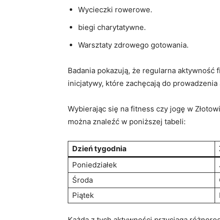
Wycieczki rowerowe.
biegi ​charytatywne.
Warsztaty zdrowego gotowania.
Badania pokazują,⁢ że​ regularna⁣ aktywność
inicjatywy, które⁤ zachęcają⁢ do prowadzeni
Wybierając się ⁢na fitness ⁤czy jogę ​w⁤ Zł
można​ znaleźć‍ w poniższej ‌tabeli:
Dzień ⁣tygodnia
Poniedziałek
Środa
Piątek
Każda z tych aktywności‍ przyciąga różnorodne