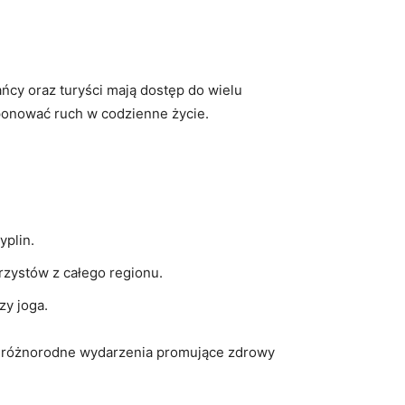
cy oraz turyści​ mają dostęp‌ do ‌wielu
ponować ruch ⁢w codzienne ⁢życie.
yplin.
erzystów z całego regionu.
zy joga.
 się różnorodne wydarzenia promujące‍ zdrowy