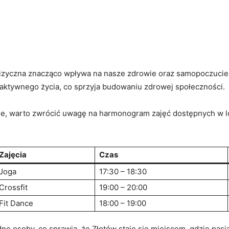
 fizyczna znacząco wpływa​ na nasze‍ zdrowie oraz samopoczucie
a aktywnego życia, co‌ sprzyja budowaniu zdrowej ⁢społeczności.
otowie, warto zwrócić uwagę​ na harmonogram zajęć dostępnych w l
Zajęcia
Czas
Joga
17:30 – ‍18:30
Crossfit
19:00 – 20:00
Fit Dance
18:00 – 19:00
 ⁣osoby,⁣ co sprawia,‌ że⁤ Złotów ⁤staje‍ się miejscem, gdzie pasja