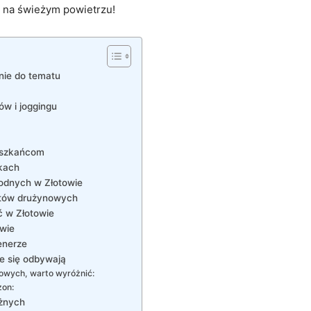
as‍ na świeżym powietrzu!
nie do tematu
ów ⁤i joggingu
ieszkańcom
dkach
wodnych w Złotowie
ortów drużynowych
⁣ w ⁢Złotowie
owie
lenerze
ie się odbywają
owych,⁣ warto wyróżnić:
zon:
ażnych