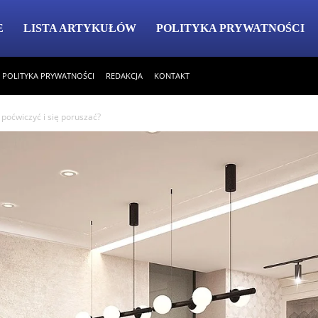
E
LISTA ARTYKUŁÓW
POLITYKA PRYWATNOŚCI
POLITYKA PRYWATNOŚCI
REDAKCJA
KONTAKT
 poćwiczyć i się poruszać?