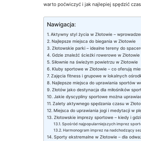
warto‌ poćwiczyć i ‌jak najlepiej⁣ spędzić cz
Nawigacja:
Aktywny styl życia w Złotowie –⁢ wprowadze
Najlepsze miejsca do biegania w Złotowie
Złotowskie parki – idealne ⁢tereny‍ do spacer
Gdzie‍ znaleźć ‍ścieżki‍ rowerowe w Złotowie
Siłownie na świeżym ⁤powietrzu ‌w Złotowie
Kluby ​sportowe⁢ w Złotowie – co oferują m
Zajęcia fitness​ i ⁤grupowe w lokalnych ośro
Najlepsze miejsca do⁣ uprawiania sportów ⁤
Złotów jako destynacja dla miłośników sp
Jakie‍ dyscypliny​ sportowe można ‍uprawiać
Zalety‌ aktywnego spędzania ⁤czasu​ w Złot
Miejsca do uprawiania jogi‌ i medytacji ‌w‌ p
Złotowskie imprezy sportowe – kiedy i gdz
Spośród ⁤najpopularniejszych imprez sport
Harmonogram imprez‍ na nadchodzący se
Sporty ekstremalne w⁤ Złotowie – dla odw