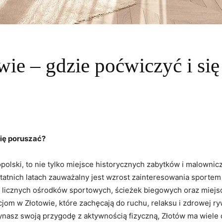
ie – gdzie poćwiczyć i się
 się poruszać?
olski,‍ to nie ​tylko miejsce⁢ historycznych zabytków ⁤i ‍malownicz
tatnich latach⁤ zauważalny ‍jest wzrost‌ zainteresowania sporte
licznych ośrodków sportowych, ścieżek biegowych oraz miejsc
jom ‌w‌ Złotowie, które zachęcają do​ ruchu, relaksu i zdrowej rywa
sz swoją przygodę z aktywnością⁤ fizyczną, Złotów⁢ ma wiele do⁣