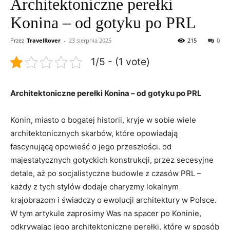
Architektoniczne perełki
Konina – od gotyku po PRL
Przez
TravelRover
-
23 sierpnia 2025
215
0
1/5 - (1 vote)
Architektoniczne perełki Konina – od gotyku po ‍PRL
Konin, miasto o bogatej‍ historii, kryje w sobie wiele
architektonicznych skarbów, które opowiadają
fascynującą opowieść o jego ⁣przeszłości. od
majestatycznych gotyckich konstrukcji, przez secesyjne
detale, aż po socjalistyczne‍ budowle z czasów PRL –
każdy z tych stylów dodaje‌ charyzmy‍ lokalnym
krajobrazom ⁢i świadczy o‌ ewolucji architektury w ⁣Polsce.
W tym ⁤artykule zaprosimy Was na spacer po Koninie,
odkrywając ‍jego architektoniczne‌ perełki, które w sposób