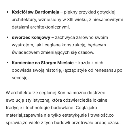
Kościół św. Bartłomieja
– piękny przykład gotyckiej
architektury, wzniesiony w XIII wieku, z niesamowitymi
detalami architektonicznymi.
dworzec kolejowy
– zachwyca zarówno swoim
wystrojem,‌ jak i ceglaną​ konstrukcją, będącym
świadectwem zmieniających się czasów.
Kamienice ⁢na Starym Mieście
– każda z nich
opowiada‍ swoją historię,⁢ łącząc style od renesansu po
⁢secesję.
W architekturze ​ceglanej Konina można dostrzec
ewolucję stylistyczną, która odzwierciedla lokalne
tradycje i technologie budowlane. Cegła,jako
materiał,zapewnia nie tylko estetykę,ale i ‌trwałość,co
sprawia,że wiele z⁤ tych budowli przetrwało​ próbę czasu.