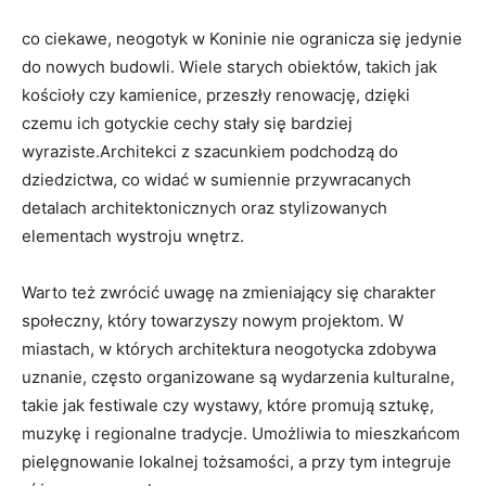
co⁣ ciekawe, neogotyk w Koninie nie ogranicza⁢ się jedynie
do nowych budowli. Wiele ⁤starych obiektów, takich jak
kościoły czy kamienice, przeszły renowację, ⁤dzięki
‌czemu ‍ich gotyckie cechy stały się bardziej
wyraziste.Architekci z szacunkiem podchodzą ​do
dziedzictwa, co widać w sumiennie przywracanych
detalach architektonicznych⁢ oraz stylizowanych
elementach wystroju wnętrz.
Warto ​też zwrócić uwagę na zmieniający się charakter
społeczny, który towarzyszy nowym projektom. W⁤
miastach, w których architektura ‍neogotycka zdobywa
uznanie, często organizowane są wydarzenia kulturalne,
takie jak festiwale czy ‍wystawy, które promują sztukę,
muzykę i regionalne tradycje. ​Umożliwia‍ to mieszkańcom
pielęgnowanie lokalnej tożsamości, a przy tym integruje