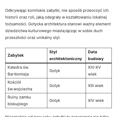
Odkrywając konińskie zabytki, ⁤nie sposób przeoczyć ich⁣
historii oraz⁢ roli, jaką odegrały‍ w kształtowaniu lokalnej
‍tożsamości. ⁣Gotycka architektura stanowi ważny element⁣
dziedzictwa kulturowego miasta,łącząc w sobie duch
przeszłości oraz unikalny styl.
Styl
Data
Zabytek
architektoniczny
budowy
Katedra św.
XIV-XV ​
Gotyk
Bartłomieja
wiek
Kościół
Gotyk
XIII wiek
św.wojciecha
Ruiny zamku
Gotyk
XIV wiek
biskupiego
Niezależnie od pory ⁢roku,zabytki te przyciągają nie tylko