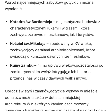
Wśród najcenniejszych​ zabytków gotyckich można
wymienić:
Katedra św.Bartłomieja
–⁣ majestatyczna budowla z
charakterystycznymi łukami i witrażami, która
zachwyca ‍zarówno mieszkańców, jak i ​turystów.
Kościół św.⁤ Mikołaja
‍– zbudowany w XV wieku,
zachwycający detalami architektonicznymi, które
świadczą o kunszcie dawnych rzemieślników.
Ruiny zamku
– mimo upływu⁤ wieków,pozostałości po
zamku⁤ rycerskim⁢ wciąż intrygują,a ⁢ich historia
przenosi nas w czasy ⁢dawnych walk‍ i‌ intryg.
Oprócz świątyń i zamków,gotyckie wpływy w ‍mieście
odnaleźć można⁢ także w detalach miejskiej
architektury.W niektórych kamienicach możemy
zauważyć​ charakterystyczne szpiczaste okna ‌oraz bogato