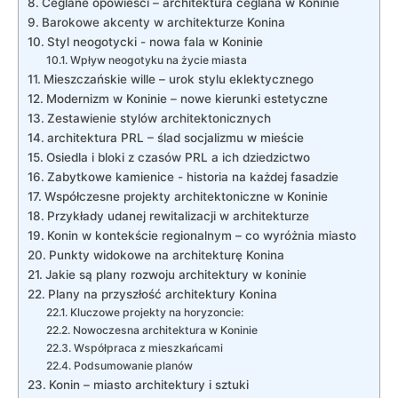
Ceglane opowieści – architektura ceglana w Koninie
Barokowe akcenty w architekturze Konina
Styl neogotycki ⁣- nowa fala w Koninie
Wpływ neogotyku ‍na życie miasta
Mieszczańskie wille⁣ – urok stylu eklektycznego
Modernizm w Koninie⁤ – nowe kierunki ‌estetyczne
Zestawienie ‌stylów architektonicznych
architektura PRL – ślad socjalizmu w mieście
Osiedla i bloki z ​czasów PRL a​ ich dziedzictwo
Zabytkowe kamienice -⁣ historia ​na każdej fasadzie
Współczesne projekty architektoniczne‌ w Koninie
Przykłady udanej rewitalizacji w architekturze
Konin w kontekście regionalnym – co wyróżnia miasto
Punkty widokowe na architekturę Konina
Jakie są plany rozwoju architektury w koninie
Plany​ na przyszłość architektury Konina
Kluczowe projekty na horyzoncie:
Nowoczesna architektura w Koninie
Współpraca ⁣z mieszkańcami
Podsumowanie planów
Konin⁢ – miasto architektury i sztuki