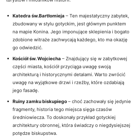
Katedra św.Bartłomieja
– Ten ​majestatyczny zabytek,
zbudowany w stylu gotyckim, jest głównym punktem
na mapie‌ Konina. Jego imponujące ​sklepienia i bogato
zdobione witraże zachwycają każdego, kto ma okazję
go odwiedzić.
Kościół św. Wojciecha
– Znajdujący się w zabytkowej
‍części miasta, kościół przyciąga uwagę swoją
architekturą i historycznymi detalami. Warto zwrócić ​
uwagę na ⁤wyjątkowe drzwi i rzeźby,‍ które ozdabiają
‍jego fasadę.
Ruiny zamku biskupiego
– ⁢choć zachowały ⁣się jedynie
fragmenty, historia tego miejsca sięga czasów
‍średniowiecza. To doskonały ‌przykład gotyckiej
architektury obronnej, która świadczy o ​niegdysiejszej
⁤potędze biskupstwa.