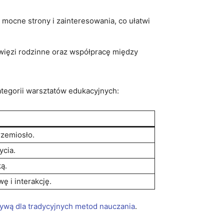
ocne strony i zainteresowania, co ułatwi‌
więzi⁤ rodzinne‌ oraz współpracę między
tegorii ⁤warsztatów edukacyjnych:
rzemiosło.
ycia.
ą.
ę i interakcję.
tywą dla tradycyjnych⁤ metod nauczania
.