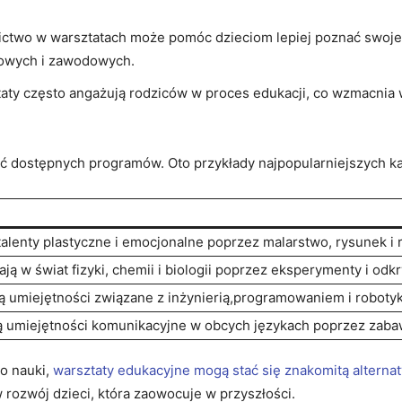
ctwo w warsztatach może pomóc dzieciom lepiej poznać‍ swoje m
iowych i zawodowych.
aty często angażują ‌rodziców w proces edukacji,​ co wzmacnia 
ć dostępnych programów. Oto przykłady najpopularniejszych ka
talenty plastyczne i emocjonalne poprzez ‍malarstwo, rysunek i‍ 
ą w ​świat fizyki, chemii i biologii ‌poprzez eksperymenty i‍ odkr
ą⁢ umiejętności związane ⁣z‍ inżynierią,programowaniem i robotyk
 umiejętności ‌komunikacyjne w obcych językach‌ poprzez zabaw
do nauki,
warsztaty ‌edukacyjne mogą stać się znakomitą alterna
 rozwój ‍dzieci, która zaowocuje w przyszłości.