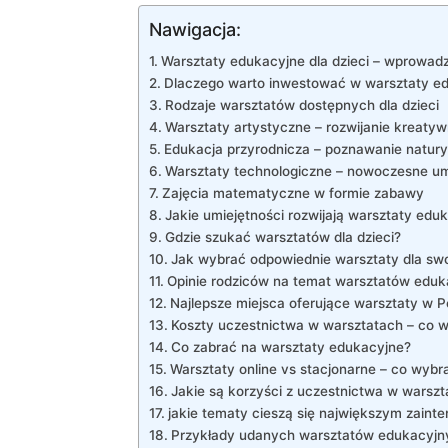
Nawigacja:
Warsztaty‌ edukacyjne dla dzieci ⁣– wprowad
Dlaczego warto​ inwestować w warsztaty e
Rodzaje warsztatów dostępnych dla dzieci
Warsztaty ⁢artystyczne – rozwijanie⁢ kreaty
Edukacja przyrodnicza – poznawanie natury
Warsztaty technologiczne‍ – nowoczesne um
Zajęcia‌ matematyczne ⁣w formie‌ zabawy
Jakie umiejętności ⁢rozwijają warsztaty⁢ edu
Gdzie⁤ szukać warsztatów dla ⁢dzieci?
Jak wybrać‌ odpowiednie warsztaty dla sw
Opinie⁣ rodziców ⁢na temat warsztatów edu
Najlepsze ‍miejsca ⁤oferujące warsztaty w P
Koszty uczestnictwa w warsztatach – co w
Co zabrać na warsztaty⁤ edukacyjne?
Warsztaty ​online ‌vs stacjonarne –​ co ⁣wybr
Jakie są korzyści ​z ⁣uczestnictwa w wars
jakie ⁤tematy cieszą się największym zain
Przykłady udanych warsztatów⁣ edukacyjn