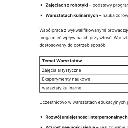
Zajęciach z robotyki
– podstawy​ progra
Warsztatach kulinarnych
– nauka ​zdrow
Współpraca z ⁣wykwalifikowanymi‍ prowadząc
mogą ⁣mieć wpływ na ich⁢ przyszłość. Warsz
dostosowany ⁢do potrzeb sposób.
Temat⁢ Warsztatów
Zajęcia artystyczne
Eksperymenty naukowe
warsztaty kulinarne
Uczestnictwo w warsztatach edukacyjnych 
Rozwój umiejętności interpersonalnych
Wzrost pewności siebie
– realizowanie p