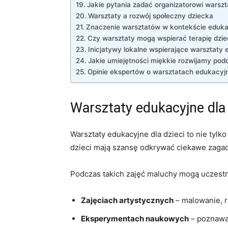
Jakie ⁢pytania zadać organizatorowi warsz
Warsztaty⁣ a ‌rozwój społeczny⁤ dziecka
Znaczenie⁢ warsztatów⁣ w ⁣kontekście eduka
Czy warsztaty mogą wspierać terapię⁢ dzie
Inicjatywy lokalne wspierające warsztaty
Jakie⁣ umiejętności miękkie rozwijamy po
Opinie ekspertów ‌o warsztatach edukacyjn
Warsztaty‌ edukacyjne dla
Warsztaty⁣ edukacyjne dla dzieci ‌to nie tylk
dzieci mają szansę odkrywać ciekawe zagadni
Podczas takich zajęć ​maluchy mogą uczestn
Zajęciach artystycznych
⁣– malowanie, r
Eksperymentach naukowych
– poznawan