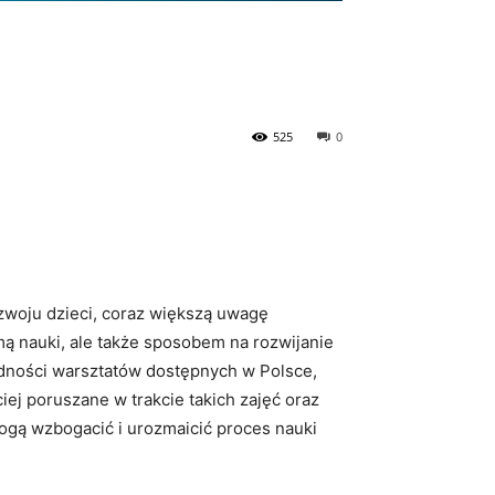
525
0
zwoju dzieci,‌ coraz większą uwagę
ormą nauki, ale także sposobem na rozwijanie
orodności warsztatów dostępnych w Polsce,
iej poruszane ‌w trakcie takich zajęć oraz
mogą ‍wzbogacić i urozmaicić proces ⁤nauki