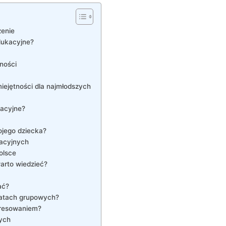
zenie
dukacyjne?
wności
iejętności dla najmłodszych
kacyjne?
ojego dziecka?
kacyjnych
olsce
arto wiedzieć?
ać?
ztatach grupowych?
teresowaniem?
ych