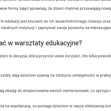
wne formy zajęć sprawiają, że dzieci ​chętniej przyswajają nową
 edukacji jest kluczem do​ ich ⁣wszechstronnego rozwoju ​oraz i
lokalnych instytucji i zapisywać​ swoje ⁣pociechy ‍na⁢ interesując
ać w warsztaty edukacyjne?
eci to decyzja,⁣ która przynosi ‍wiele korzyści. ‌Oto kilka powod
sztaty dają dzieciom szansę na zdobycie umiejętności w prakty
mają ‍okazję do ​eksplorowania ⁢swoich zainteresowań, ⁣co‌ sprzy
wia na współpracę, co⁢ pomaga dzieciom w ⁢nauce efektywnej kom