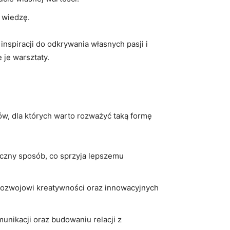
 ‍wiedzę.
nspiracji do odkrywania‍ własnych pasji i
e je warsztaty.
ów, dla‌ których warto rozważyć taką ⁢formę
czny ‌sposób, co sprzyja lepszemu
ja rozwojowi kreatywności oraz innowacyjnych⁤
unikacji oraz budowaniu relacji z