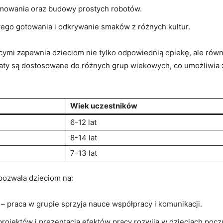
mowania‌ oraz budowy​ prostych robotów.
ego gotowania i odkrywanie ⁢smaków​ z różnych kultur.
ymi zapewnia⁣ dzieciom nie tylko ‌odpowiednią opiekę, ale rów
taty​ są dostosowane do różnych grup⁣ wiekowych, ​co umożliwia
Wiek uczestników
6-12 lat
8-14 lat
7-13 ⁤lat
pozwala dzieciom na:
–⁢ praca w grupie sprzyja nauce współpracy⁣ i komunikacji.
rojektów i prezentacja efektów⁢ pracy rozwija ⁤w dzieciach pocz