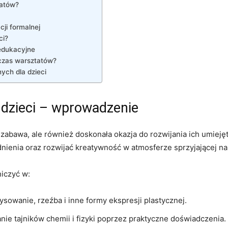
tatów?
cji formalnej
ci?
 edukacyjne
dczas warsztatów?
ych dla dzieci
 dzieci ⁣– wprowadzenie
o zabawa, ​ale również doskonała okazja do ⁣rozwijania​ ich umieję
enia oraz⁣ rozwijać kreatywność w atmosferze sprzyjającej⁢ nau
iczyć​ w:
ysowanie, rzeźba i inne formy ekspresji plastycznej.
ie ⁢tajników chemii i ⁣fizyki poprzez praktyczne⁢ doświadczenia.