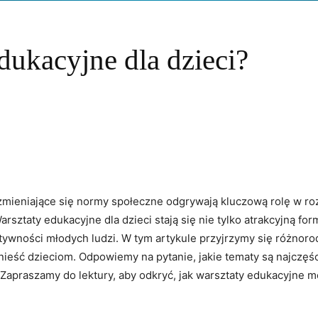
dukacyjne dla dzieci?
 zmieniające się normy społeczne odgrywają ⁢kluczową ⁣rolę w ro
sztaty⁤ edukacyjne dla dzieci stają⁤ się nie tylko atrakcyjną‍ f
reatywności młodych ludzi. W ‍tym artykule przyjrzymy się różn
ynieść dzieciom. ‌Odpowiemy na pytanie, jakie tematy są ‍najczęśc
 ⁤Zapraszamy ⁣do lektury, ⁣aby odkryć, jak warsztaty​ edukacyjne 