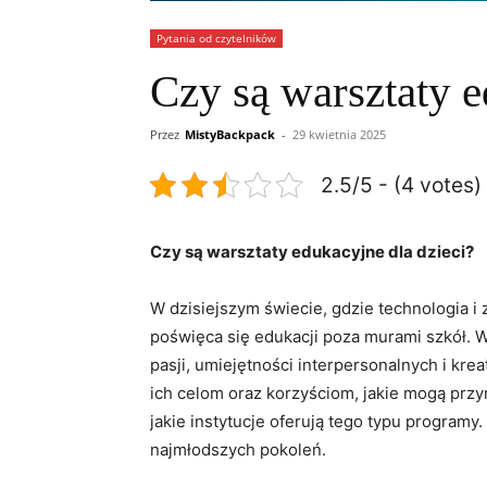
Pytania od czytelników
Czy są warsztaty e
Przez
MistyBackpack
-
29 kwietnia 2025
2.5/5 - (4 votes)
Czy są warsztaty edukacyjne ⁤dla dzieci?
W dzisiejszym świecie, gdzie technologia​ i
poświęca się edukacji poza murami szkół. War
‍pasji, umiejętności interpersonalnych i ​k
ich‌ celom oraz korzyściom,​ jakie mogą ⁣prz
jakie instytucje ‍oferują tego typu programy.
najmłodszych pokoleń.