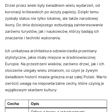
Drzwi przez wieki były ⁤świadkiem wielu wydarzeń, od
koronacji królewskich⁤ po⁤ wizyty papieży. Dzięki temu
zyskały status nie tylko ‍lokalnej, ale ​także​ narodowej
ikony. Do dnia dzisiejszego wzbudzają zainteresowanie
zarówno turystów, jak i naukowców, którzy badają ich
znaczenie i techniki wykonania.
Ich unikatowa architektura ⁣odzwierciedla przemiany
stylistyczne, jakie miały miejsce w średniowiecznej
Europie. Na przestrzeni wieków, zarówno drzwi, ‌jak i ich
otoczenie ulegały wielu zmianom, ⁢co czyni je żywym
świadkiem historii miasta gniezna oraz całej Polski. ⁢Warto
zwrócić⁤ uwagę na niepowtarzalne cechy, które czynią je
wyjątkowym skarbem kultury:
Cecha
Opis
Odlew z brązu z artystycznymi