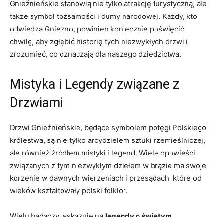
Gnieźnieńskie stanowią nie tylko atrakcję turystyczną,‍ ale
także symbol tożsamości i dumy narodowej.​ Każdy, kto
odwiedza Gniezno, powinien ‍koniecznie poświęcić
chwilę, aby zgłębić historię tych niezwykłych⁤ drzwi i
zrozumieć, co oznaczają dla ⁣naszego dziedzictwa.
Mistyka i Legendy związane z
Drzwiami
Drzwi Gnieźnieńskie, będące symbolem potęgi Polskiego
królestwa, są nie tylko ​arcydziełem sztuki rzemieślniczej,
ale również źródłem mistyki i legend. Wiele opowieści
‌związanych z tym niezwykłym dziełem w brązie ma swoje
korzenie⁤ w dawnych wierzeniach ‌i przesądach, które od
wieków kształtowały ⁣polski folklor.
Wielu badaczy ⁣wskazuje na
legendy‌ o świętym