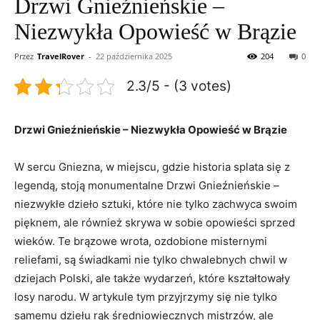
Drzwi Gnieźnieńskie –
Niezwykła Opowieść w Brązie
Przez
TravelRover
-
22 października 2025
204
0
2.3/5 - (3 votes)
Drzwi Gnieźnieńskie – Niezwykła Opowieść w‌ Brązie
W sercu Gniezna, w ⁤miejscu, gdzie ‌historia splata⁤ się z
legendą, stoją monumentalne Drzwi Gnieźnieńskie –
niezwykłe dzieło sztuki, które nie tylko zachwyca swoim
pięknem, ale również skrywa w sobie opowieści sprzed
wieków. Te brązowe wrota,‌ ozdobione misternymi
reliefami, są świadkami nie tylko chwalebnych chwil w
dziejach Polski, ale także wydarzeń,⁤ które kształtowały
losy narodu. W artykule tym ​przyjrzymy się nie​ tylko
samemu dziełu rąk średniowiecznych mistrzów, ale