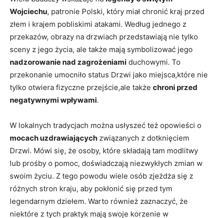
Wojciechu
, patronie Polski, który miał chronić kraj przed
złem i⁣ krajem pobliskimi atakami. Według ⁤jednego z
przekazów, obrazy na drzwiach przedstawiają ⁢nie tylko​
sceny z jego życia, ale⁢ także mają symbolizować jego
nadzorowanie nad zagrożeniami
duchowymi. To
przekonanie umocniło status⁣ Drzwi jako miejsca,które nie
tylko otwiera fizyczne przejście,ale także
chroni przed
negatywnymi wpływami
.
W lokalnych tradycjach można usłyszeć też ⁢opowieści o
mocach uzdrawiających
związanych⁢ z ⁢dotknięciem
Drzwi. Mówi się, że osoby, które składają tam modlitwy
lub prośby o pomoc, doświadczają niezwykłych zmian w
swoim życiu. Z tego powodu wiele osób zjeżdża się z
różnych stron kraju, aby pokłonić się ‌przed tym
legendarnym dziełem. Warto również ‍zaznaczyć, że
niektóre z tych praktyk mają ‍swoje korzenie w