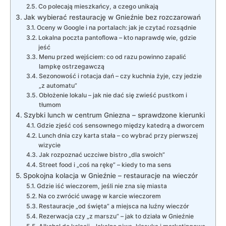
Co polecają mieszkańcy, a czego unikają
Jak wybierać restaurację w Gnieźnie bez rozczarowań
Oceny w Google i na portalach: jak je czytać rozsądnie
Lokalna poczta pantoflowa – kto naprawdę wie, gdzie
jeść
Menu przed wejściem: co od razu powinno zapalić
lampkę ostrzegawczą
Sezonowość i rotacja dań – czy kuchnia żyje, czy jedzie
„z automatu”
Obłożenie lokalu – jak nie dać się zwieść pustkom i
tłumom
Szybki lunch w centrum Gniezna – sprawdzone kierunki
Gdzie zjeść coś sensownego między katedrą a dworcem
Lunch dnia czy karta stała – co wybrać przy pierwszej
wizycie
Jak rozpoznać uczciwe bistro „dla swoich”
Street food i „coś na rękę” – kiedy to ma sens
Spokojna kolacja w Gnieźnie – restauracje na wieczór
Gdzie iść wieczorem, jeśli nie zna się miasta
Na co zwrócić uwagę w karcie wieczorem
Restauracje „od święta” a miejsca na luźny wieczór
Rezerwacja czy „z marszu” – jak to działa w Gnieźnie