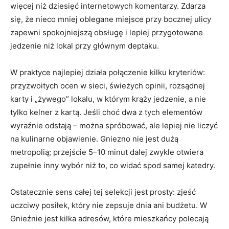
więcej niż dziesięć internetowych komentarzy. Zdarza
się, że nieco mniej oblegane miejsce przy bocznej ulicy
zapewni spokojniejszą obsługę i lepiej przygotowane
jedzenie niż lokal przy głównym deptaku.
W praktyce najlepiej działa połączenie kilku kryteriów:
przyzwoitych ocen w sieci, świeżych opinii, rozsądnej
karty i „żywego” lokalu, w którym krąży jedzenie, a nie
tylko kelner z kartą. Jeśli choć dwa z tych elementów
wyraźnie odstają – można spróbować, ale lepiej nie liczyć
na kulinarne objawienie. Gniezno nie jest dużą
metropolią; przejście 5–10 minut dalej zwykle otwiera
zupełnie inny wybór niż to, co widać spod samej katedry.
Ostatecznie sens całej tej selekcji jest prosty: zjeść
uczciwy posiłek, który nie zepsuje dnia ani budżetu. W
Gnieźnie jest kilka adresów, które mieszkańcy polecają