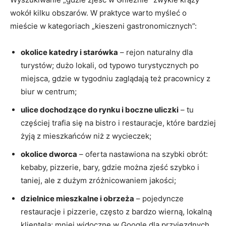
wokół kilku obszarów. W praktyce warto myśleć o
mieście w kategoriach „kieszeni gastronomicznych”:
okolice katedry i starówka
– rejon naturalny dla
turystów; dużo lokali, od typowo turystycznych po
miejsca, gdzie w tygodniu zaglądają też pracownicy z
biur w centrum;
ulice dochodzące do rynku i boczne uliczki
– tu
częściej trafia się na bistro i restauracje, które bardziej
żyją z mieszkańców niż z wycieczek;
okolice dworca
– oferta nastawiona na szybki obrót:
kebaby, pizzerie, bary, gdzie można zjeść szybko i
taniej, ale z dużym zróżnicowaniem jakości;
dzielnice mieszkalne i obrzeża
– pojedyncze
restauracje i pizzerie, często z bardzo wierną, lokalną
klientelą; mniej widoczne w Google dla przyjezdnych,