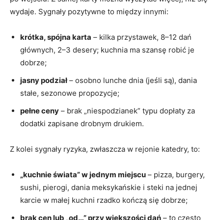
wydaje. Sygnały pozytywne to między innymi:
krótka, spójna karta
– kilka przystawek, 8–12 dań
głównych, 2–3 desery; kuchnia ma szansę robić je
dobrze;
jasny podział
– osobno lunche dnia (jeśli są), dania
stałe, sezonowe propozycje;
pełne ceny
– brak „niespodzianek” typu dopłaty za
dodatki zapisane drobnym drukiem.
Z kolei sygnały ryzyka, zwłaszcza w rejonie katedry, to:
„kuchnie świata” w jednym miejscu
– pizza, burgery,
sushi, pierogi, dania meksykańskie i steki na jednej
karcie w małej kuchni rzadko kończą się dobrze;
brak cen lub „od…” przy większości dań
– to często