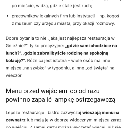
po mieście, widzą, gdzie stale jest ruch;
pracowników lokalnych firm lub instytucji – np. kogoś
z muzeum czy urzędu miasta, przy okazji rozmowy.
Dobre pytania to nie „jaka jest najlepsza restauracja w
Gnieźnie?”, tylko precyzyjne:
„gdzie sami chodzicie na
lunch?”, „gdzie zabralibyście rodzinę na spokojną
kolację?”
. Różnica jest istotna – wiele osób ma inne
miejsce „na szybko” w tygodniu, a inne „od święta” na
wieczór.
Menu przed wejściem: co od razu
powinno zapalić lampkę ostrzegawczą
Lepsze restauracje i bistro zazwyczaj
wieszają menu na
zewnątrz
lub mają je w dobrze widocznym miejscu zaraz
po wejściu. Z samej karty można wyczytać więcej, niż się