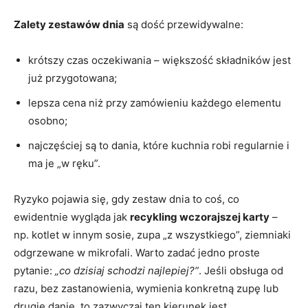
Zalety zestawów dnia
są dość przewidywalne:
krótszy czas oczekiwania – większość składników jest
już przygotowana;
lepsza cena niż przy zamówieniu każdego elementu
osobno;
najczęściej są to dania, które kuchnia robi regularnie i
ma je „w ręku”.
Ryzyko pojawia się, gdy zestaw dnia to coś, co
ewidentnie wygląda jak
recykling wczorajszej karty
–
np. kotlet w innym sosie, zupa „z wszystkiego”, ziemniaki
odgrzewane w mikrofali. Warto zadać jedno proste
pytanie:
„co dzisiaj schodzi najlepiej?”
. Jeśli obsługa od
razu, bez zastanowienia, wymienia konkretną zupę lub
drugie danie, to zazwyczaj ten kierunek jest