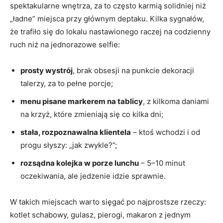
spektakularne wnętrza, za to często karmią solidniej niż
„ładne” miejsca przy głównym deptaku. Kilka sygnałów,
że trafiło się do lokalu nastawionego raczej na codzienny
ruch niż na jednorazowe selfie:
prosty wystrój
, brak obsesji na punkcie dekoracji
talerzy, za to pełne porcje;
menu pisane markerem na tablicy
, z kilkoma daniami
na krzyż, które zmieniają się co kilka dni;
stała, rozpoznawalna klientela
– ktoś wchodzi i od
progu słyszy: „jak zwykle?”;
rozsądna kolejka w porze lunchu
– 5–10 minut
oczekiwania, ale jedzenie idzie sprawnie.
W takich miejscach warto sięgać po najprostsze rzeczy:
kotlet schabowy, gulasz, pierogi, makaron z jednym