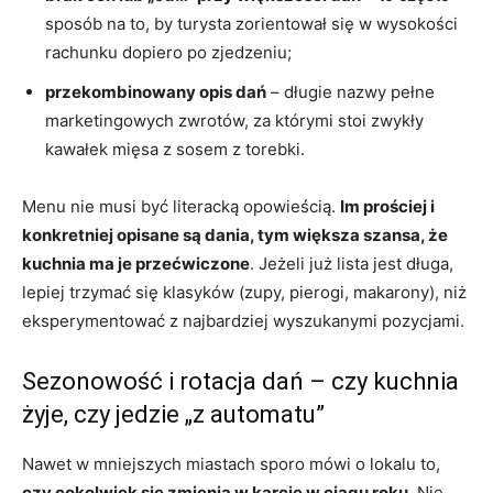
sposób na to, by turysta zorientował się w wysokości
rachunku dopiero po zjedzeniu;
przekombinowany opis dań
– długie nazwy pełne
marketingowych zwrotów, za którymi stoi zwykły
kawałek mięsa z sosem z torebki.
Menu nie musi być literacką opowieścią.
Im prościej i
konkretniej opisane są dania, tym większa szansa, że
kuchnia ma je przećwiczone
. Jeżeli już lista jest długa,
lepiej trzymać się klasyków (zupy, pierogi, makarony), niż
eksperymentować z najbardziej wyszukanymi pozycjami.
Sezonowość i rotacja dań – czy kuchnia
żyje, czy jedzie „z automatu”
Nawet w mniejszych miastach sporo mówi o lokalu to,
czy cokolwiek się zmienia w karcie w ciągu roku
. Nie