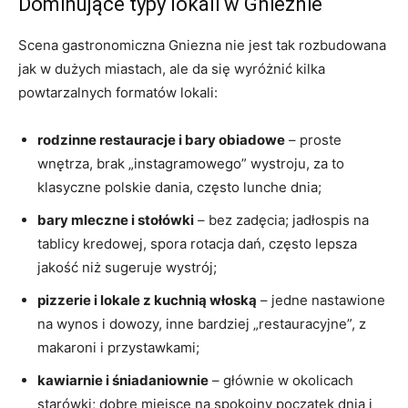
Dominujące typy lokali w Gnieźnie
Scena gastronomiczna Gniezna nie jest tak rozbudowana
jak w dużych miastach, ale da się wyróżnić kilka
powtarzalnych formatów lokali:
rodzinne restauracje i bary obiadowe
– proste
wnętrza, brak „instagramowego” wystroju, za to
klasyczne polskie dania, często lunche dnia;
bary mleczne i stołówki
– bez zadęcia; jadłospis na
tablicy kredowej, spora rotacja dań, często lepsza
jakość niż sugeruje wystrój;
pizzerie i lokale z kuchnią włoską
– jedne nastawione
na wynos i dowozy, inne bardziej „restauracyjne”, z
makaroni i przystawkami;
kawiarnie i śniadaniownie
– głównie w okolicach
starówki; dobre miejsce na spokojny początek dnia i