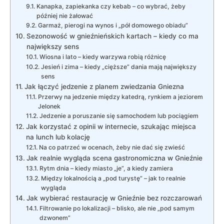
Kanapka, zapiekanka czy kebab – co wybrać, żeby
później nie żałować
Garmaż, pierogi na wynos i „pół domowego obiadu”
Sezonowość w gnieźnieńskich kartach – kiedy co ma
największy sens
Wiosna i lato – kiedy warzywa robią różnicę
Jesień i zima – kiedy „cięższe” dania mają największy
sens
Jak łączyć jedzenie z planem zwiedzania Gniezna
Przerwy na jedzenie między katedrą, rynkiem a jeziorem
Jelonek
Jedzenie a poruszanie się samochodem lub pociągiem
Jak korzystać z opinii w internecie, szukając miejsca
na lunch lub kolację
Na co patrzeć w ocenach, żeby nie dać się zwieść
Jak realnie wygląda scena gastronomiczna w Gnieźnie
Rytm dnia – kiedy miasto „je”, a kiedy zamiera
Między lokalnością a „pod turystę” – jak to realnie
wygląda
Jak wybierać restaurację w Gnieźnie bez rozczarowań
Filtrowanie po lokalizacji – blisko, ale nie „pod samym
dzwonem”