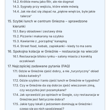
Krótkie menu jako filtr, ale nie dogmat
Sygnały przy wejściu, które wiele mówią
Jak nie dać się złapać na „piękne wnętrze, byle jakie
talerze”
Szybki lunch w centrum Gniezna – sprawdzone
kierunki
Bary obiadowe i zestawy dnia
Pizzerie i makarony na szybko
Kawiarnie z „porządną” kanapką
Street food, kebab, zapiekanki – kiedy to ma sens
Spokojna kolacja w Gnieźnie – restauracje na wieczór
Restauracje blisko rynku – salony miasta z korektą
oczekiwań
Najczęściej zadawane pytania (FAQ)
Gdzie w Gnieźnie zjeść dobry, a nie „turystyczny” obiad
blisko katedry?
Gdzie szybko i tanio zjeść lunch w Gnieźnie w tygodniu?
Czy w Gnieźnie da się dobrze zjeść wieczorem zimą,
czy wszystko jest pozamykane?
Jak sprawdzić po opiniach w Google, czy restauracja w
Gnieźnie jest faktycznie dobra?
Jakie typy lokali z jedzeniem dominują w Gnieźnie i
czego się po nich spodziewać?