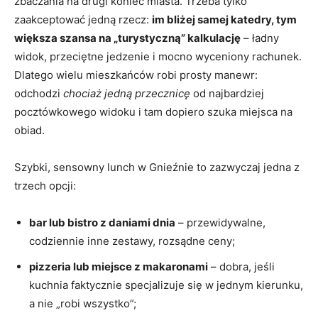
zbaczania na drugi koniec miasta. Trzeba tylko
zaakceptować jedną rzecz:
im bliżej samej katedry, tym
większa szansa na „turystyczną” kalkulację
– ładny
widok, przeciętne jedzenie i mocno wyceniony rachunek.
Dlatego wielu mieszkańców robi prosty manewr:
odchodzi
chociaż jedną przecznicę
od najbardziej
pocztówkowego widoku i tam dopiero szuka miejsca na
obiad.
Szybki, sensowny lunch w Gnieźnie to zazwyczaj jedna z
trzech opcji:
bar lub bistro z daniami dnia
– przewidywalne,
codziennie inne zestawy, rozsądne ceny;
pizzeria lub miejsce z makaronami
– dobra, jeśli
kuchnia faktycznie specjalizuje się w jednym kierunku,
a nie „robi wszystko”;