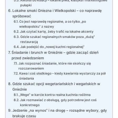
Alkohol do kolacji – lokalne piwa, klasyka i marketingowe
pułapki
Lokalne smaki Gniezna i Wielkopolski – co naprawdę
spróbować
Co jest naprawdę regionalne, a co tylko „po
wielkopolsku” z nazwy
Jak czytać kartę, żeby trafić na lokalne akcenty
Gdzie szukać regionalnych smaków poza „dużą”
restauracją
Jak podejść do „nowej kuchni regionalnej”
Śniadanie i brunch w Gnieźnie – gdzie zacząć dzień
przed zwiedzaniem
Jak rozpoznać śniadanie, które nie skończy się
rozczarowaniem
Kawa i coś słodkiego – kiedy kawiarnia wystarczy za pół
śniadania
Gdzie szukać opcji wegetariańskich i wegańskich w
Gnieźnie
„Wege” w karcie kontra realna kuchnia roślinna
Jak rozmawiać z obsługą, gdy potrzebne jest coś
konkretnego
Jedzenie „na wynos” i na drogę – rozsądne wybory, gdy
brakuje czasu