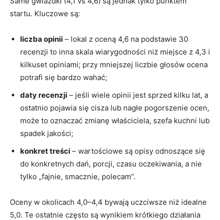
Same gwiazdki (4,1 vs 4,6) są jednak tylko punktem
startu. Kluczowe są:
liczba opinii
– lokal z oceną 4,6 na podstawie 30
recenzji to inna skala wiarygodności niż miejsce z 4,3 i
kilkuset opiniami; przy mniejszej liczbie głosów ocena
potrafi się bardzo wahać;
daty recenzji
– jeśli wiele opinii jest sprzed kilku lat, a
ostatnio pojawia się cisza lub nagłe pogorszenie ocen,
może to oznaczać zmianę właściciela, szefa kuchni lub
spadek jakości;
konkret treści
– wartościowe są opisy odnoszące się
do konkretnych dań, porcji, czasu oczekiwania, a nie
tylko „fajnie, smacznie, polecam”.
Oceny w okolicach 4,0–4,4 bywają uczciwsze niż idealne
5,0. Te ostatnie często są wynikiem krótkiego działania