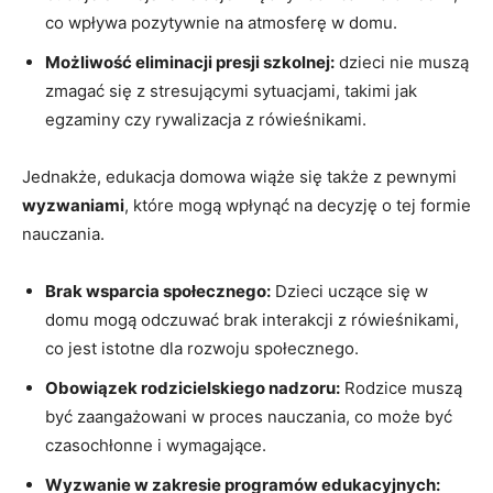
co wpływa ⁢pozytywnie na atmosferę w ⁢domu.
Możliwość eliminacji presji szkolnej:
dzieci nie muszą
zmagać‍ się z ​stresującymi sytuacjami, ‍takimi jak​
egzaminy⁢ czy rywalizacja z rówieśnikami.
Jednakże, edukacja domowa wiąże się ⁣także z ⁣pewnymi
wyzwaniami
, ​które mogą wpłynąć na decyzję o tej‌ formie
nauczania.
Brak wsparcia społecznego:
Dzieci ⁢uczące się w
domu mogą odczuwać brak interakcji z rówieśnikami,
⁢co jest istotne‍ dla rozwoju⁤ społecznego.
Obowiązek ⁢rodzicielskiego nadzoru:
Rodzice ​muszą
być zaangażowani w proces nauczania, co może być ​
czasochłonne i ‌wymagające.
Wyzwanie w zakresie programów edukacyjnych: