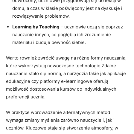
odwrócony; uczniowie przygotowują się do‌ lekcji w​
domu, a ‌czas w klasie ​poświęcony jest na dyskusje i
rozwiązywanie‌ problemów.
Learning by Teaching
– uczniowie‌ uczą się poprzez
⁣nauczanie innych, ⁤co pogłębia ich ‍zrozumienie
materiału i buduje pewność siebie.
Warto również ⁢zwrócić uwagę na różne formy nauczania,
które⁢ wykorzystują‍ nowoczesne technologie.Zdalne
⁢nauczanie‍ stało się ​normą, a narzędzia ⁤takie‍ jak aplikacje
edukacyjne czy ‌platformy e-learningowe oferują
możliwość ‍dostosowania kursów do indywidualnych
preferencji ​ucznia.
W⁤ praktyce wprowadzenie alternatywnych metod
‌wymaga zmiany myślenia zarówno nauczycieli,‍ jak i
uczniów.⁣ Kluczowe staje się stworzenie atmosfery, w‌