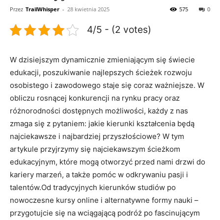
Przez
TrailWhisper
-
28 kwietnia 2025
575
0
4/5 - (2 votes)
W dzisiejszym dynamicznie ‌zmieniającym się świecie
edukacji, poszukiwanie najlepszych ścieżek rozwoju
‍osobistego i zawodowego staje ‍się⁣ coraz ‍ważniejsze. W⁤
obliczu⁤ rosnącej konkurencji na rynku‍ pracy​ oraz
różnorodności dostępnych możliwości, każdy⁤ z nas
zmaga się z pytaniem:‍ jakie kierunki ⁤kształcenia będą ​
najciekawsze i najbardziej przyszłościowe? W tym
artykule przyjrzymy się najciekawszym ścieżkom
edukacyjnym, które mogą otworzyć‍ przed ⁢nami drzwi do
kariery marzeń,⁤ a także pomóc w odkrywaniu pasji i
talentów.Od​ tradycyjnych kierunków studiów po
nowoczesne ‌kursy online i alternatywne formy nauki –
⁣przygotujcie się na ‌wciągającą podróż po fascinującym‍