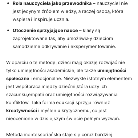
Rola nauczyciela jako przewodnika
– nauczyciel ‌nie
‍jest⁣ jedynym źródłem⁤ wiedzy,‌ a ⁢raczej osobą, która
‌wspiera i inspiruje ‍ucznia.
Otoczenie sprzyjające nauce
– klasy są
zaprojektowane tak, aby umożliwiały ⁢dzieciom
samodzielne odkrywanie i eksperymentowanie.
W oparciu o ⁤tę ​metodę, ⁤dzieci mają okazję rozwijać nie
tylko umiejętności akademickie, ale także
umiejętności
⁣społeczne
i emocjonalne. Niezwykle istotnym elementem
jest współpraca między dziećmi,która uczy ich
‍szacunku,empatii oraz ‍umiejętności rozwiązywania
konfliktów. Taka forma edukacji ​sprzyja również ⁣
kreatywności
i myśleniu krytycznemu, co jest
nieocenione w dzisiejszym⁣ świecie pełnym ⁣wyzwań.
Metoda montessoriańska staje ⁢się coraz ⁢bardziej