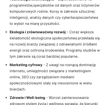
programistów,specjalistów od danych oraz inżynierów
komputerowych ⁤rośnie. Kursy w ‍zakresie sztucznej
inteligencji, analizy danych ​czy ​cyberbezpieczeństwa
to wybór na miarę przyszłości.
Ekologia i zrównoważony‍ rozwój
– Coraz większa
świadomość ekologiczna​ społeczeństwa przekłada się
⁣na rozwój ⁤branży związanej ⁣z odnawialnymi źródłami
energii⁣ oraz ochroną środowiska. Programy‌ studiów w
tym zakresie są coraz bardziej popularne.
Marketing cyfrowy
⁣- Z uwagi na​ rosnącą dominację
internetu, umiejętności ⁤związane z ‌marketingiem
online, ‌SEO czy zarządzaniem mediami
społecznościowymi stały się nieocenione w⁣ wielu
branżach.
Zdrowie i Well-being
⁢- Wzrost‍ zainteresowania
zdrowym stylem ​życia​ i wellness sprawia, że‌ kierunki⁢