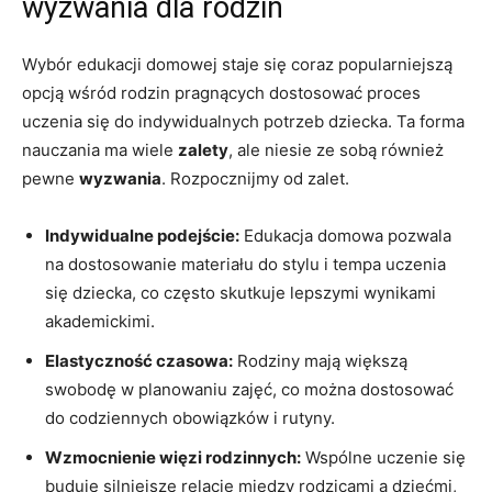
wyzwania dla rodzin
Wybór edukacji domowej staje się coraz popularniejszą
opcją wśród‌ rodzin pragnących ⁤dostosować proces​
uczenia‌ się do⁤ indywidualnych potrzeb⁢ dziecka. Ta‍ forma
nauczania ma wiele
zalety
, ale⁤ niesie ze sobą również
pewne
wyzwania
. Rozpocznijmy od⁢ zalet.
Indywidualne podejście:
Edukacja‌ domowa‍ pozwala
‌na dostosowanie materiału do stylu i tempa⁢ uczenia
się dziecka, co często skutkuje lepszymi wynikami
akademickimi.
Elastyczność czasowa:
Rodziny mają większą
⁣swobodę ⁣w planowaniu⁣ zajęć, co⁢ można dostosować⁢
do codziennych obowiązków i ⁤rutyny.
Wzmocnienie więzi rodzinnych:
Wspólne uczenie się
buduje silniejsze relacje między rodzicami a dziećmi,