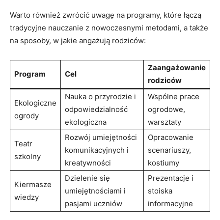
Warto również zwrócić uwagę na programy, ‌które⁤ łączą
tradycyjne nauczanie z⁤ nowoczesnymi metodami,‍ a także
na sposoby, ‍w jakie⁤ angażują rodziców:
Zaangażowanie
Program
Cel
rodziców
Nauka⁣ o ⁤przyrodzie i
Wspólne⁤ prace
Ekologiczne
odpowiedzialność​
ogrodowe,
ogrody
ekologiczna
warsztaty
Rozwój umiejętności
Opracowanie
Teatr
komunikacyjnych i⁣
scenariuszy,⁢
szkolny
kreatywności
kostiumy
Dzielenie się
Prezentacje i
Kiermasze
⁢umiejętnościami​ i
stoiska
wiedzy
pasjami uczniów
informacyjne