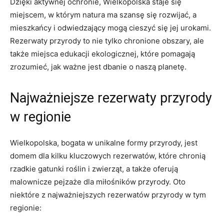
Dzięki aktywnej ochronie, Wielkopolska staje się
miejscem, w którym‌ natura⁢ ma szansę się rozwijać, a
mieszkańcy‌ i ⁢odwiedzający mogą cieszyć się ⁤jej urokami.
Rezerwaty przyrody to ​nie tylko chronione obszary,​ ale
także miejsca edukacji ‍ekologicznej, które pomagają
zrozumieć, ‍jak ważne jest ⁤dbanie ‌o‌ naszą planetę.
Najważniejsze rezerwaty przyrody
w⁢ regionie
Wielkopolska, bogata​ w unikalne formy przyrody, jest⁤
domem dla kilku kluczowych rezerwatów, które chronią
rzadkie gatunki⁣ roślin i zwierząt,​ a ⁣także oferują
malownicze pejzaże dla miłośników⁤ przyrody. Oto
‌niektóre z najważniejszych ‍rezerwatów przyrody ⁣w‍ tym
regionie: