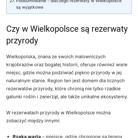
Podsumowanie ⁢- dlaczego rezerwaty ‌w ⁢Wielkopolsce
są wyjątkowe
Czy w Wielkopolsce są rezerwaty
przyrody
Wielkopolska, znana ze​ swoich malowniczych
krajobrazów oraz ⁤bogatej historii, ‍oferuje ​również wiele
miejsc, gdzie można podziwiać piękno‍ przyrody‌ w jej
naturalnym stanie. Region ten jest domem dla licznych
rezerwatów przyrody,‍ które chronią nie⁣ tylko rzadkie
gatunki roślin i zwierząt,⁣ ale także unikalne ekosystemy.
W rezerwatach przyrody w ⁣Wielkopolsce można
zobaczyć ⁢między innymi:
Rzeka warta
– miejsce, gdzie chronione ‌są tereny