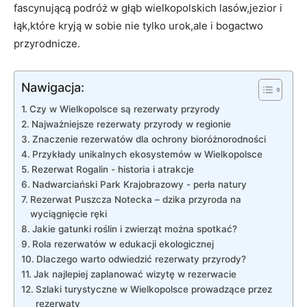
fascynującą ⁤podróż w głąb wielkopolskich lasów,jezior i
łąk,które kryją w sobie nie ‌tylko urok,ale i bogactwo ​
przyrodnicze.
Nawigacja:
Czy w Wielkopolsce są rezerwaty przyrody
Najważniejsze rezerwaty przyrody w⁢ regionie
Znaczenie rezerwatów‌ dla ochrony bioróżnorodności
Przykłady unikalnych ekosystemów ⁤w Wielkopolsce
Rezerwat ⁣Rogalin ⁤- historia i atrakcje
Nadwarciański⁤ Park Krajobrazowy -‌ perła natury
Rezerwat Puszcza‌ Notecka – dzika przyroda na
wyciągnięcie ręki
Jakie gatunki roślin⁤ i ‍zwierząt można spotkać?
Rola​ rezerwatów‍ w ⁤edukacji‍ ekologicznej
Dlaczego warto‌ odwiedzić rezerwaty przyrody?
Jak ⁣najlepiej zaplanować⁤ wizytę w‌ rezerwacie
Szlaki ⁣turystyczne w Wielkopolsce prowadzące przez
rezerwaty