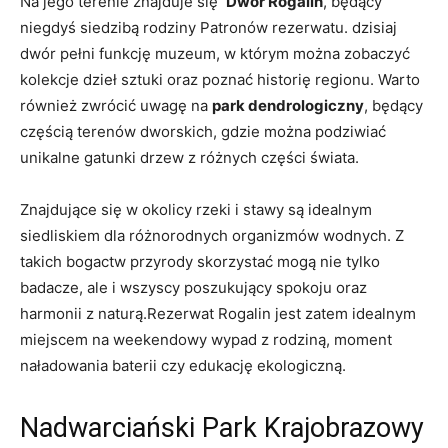
Na jego ⁢terenie znajduje⁣ się ⁣
Dwór Rogalin
, będący
niegdyś‍ siedzibą rodziny ‍Patronów ​rezerwatu.​ dzisiaj
dwór pełni funkcję⁣ muzeum, w‍ którym można zobaczyć
kolekcje dzieł⁤ sztuki oraz poznać historię regionu.‌ Warto
również zwrócić ‌uwagę na
park dendrologiczny
, będący
częścią terenów dworskich, gdzie można podziwiać
unikalne gatunki⁢ drzew z różnych części świata.
Znajdujące ⁣się w⁣ okolicy rzeki ⁢i ​stawy ⁣są idealnym
siedliskiem dla różnorodnych organizmów wodnych. Z
takich ⁢bogactw przyrody skorzystać mogą nie tylko
badacze, ale i wszyscy poszukujący spokoju⁣ oraz
harmonii z naturą.Rezerwat Rogalin jest zatem idealnym⁤
miejscem na ‍weekendowy ​wypad z‌ rodziną, moment
⁢naładowania baterii ⁢czy⁢ edukację ekologiczną.
Nadwarciański⁤ Park Krajobrazowy