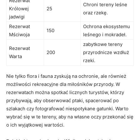
Rezerwat
Chroni tereny leśne
Królowej
25
oraz⁤ rzekę.
jadwigi
Rezerwat
Ochrona ⁤ekosystemu
150
Mściwoja
⁢leśnego i mokradeł.
zabytkowe ⁢tereny
Rezerwat
200
przyrodnicze wzdłuż
Warta
rzeki.
Nie ⁢tylko flora i fauna zyskują na ochronie, ale ​również
‍możliwości rekreacyjne dla miłośników przyrody. W
rezerwatach można spotkać licznych turystów, którzy
przybywają, aby obserwować ptaki,‍ spacerować po
szlakach czy fotografować ⁤niespotykane gatunki. Warto
wybrać się w te ‍tereny, aby ‍na własne oczy przekonać się
o ich ⁤wyjątkowej wartości.