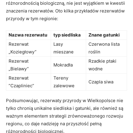
‍różnorodnością⁤ biologiczną, nie jest wyjątkiem w kwestii
znaczenia rezerwatów. Oto ‌kilka przykładów rezerwatów
przyrody⁢ w tym regionie:
Nazwa rezerwatu
typ siedliska
Znane gatunki
Rezerwat
Lasy
Czerwona lista
„Koziegłowy”
mieszane
⁢roślin
Rezerwat
Rzadkie ptaki
Mokradła
„Bielawy”
wodne
Rezerwat ​
Tereny‍
Czapla siwa
”Czapliniec”
zalewowe
Podsumowując, rezerwaty ‌przyrody w‍ Wielkopolsce nie
tylko chronią unikalne ​siedliska i gatunki, ale ‍również są
ważnym elementem strategii‌ zrównoważonego‌ rozwoju
regionu, co daje nadzieję ⁣na przyszłość pełną
różnorodności biologicznej.