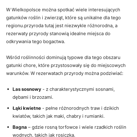
W Wielkopolsce można spotkać ⁢wiele ⁢interesujących
gatunków​ roślin‌ i zwierząt, które są unikalne‍ dla tego
regionu.przyroda tutaj jest niezwykle różnorodna, a
rezerwaty przyrody stanowią idealne miejsca do⁤
odkrywania tego bogactwa.
Wśród roślinności dominują typowe dla tego obszaru
gatunki chore, które przystosowały​ się⁤ do miejscowych⁤
warunków. W rezerwatach przyrody można‌ podziwiać:
Las ‍sosnowy
‍- z charakterystycznymi​ sosnami,
dębami i brzozami.
Łąki kwietne
⁣- pełne różnorodnych‍ traw i dzikich
kwiatów, takich jak maki, chabry i rumianki.
Bagna
– gdzie⁤ rosną torfowce ‌i wiele rzadkich⁢ roślin
wodnych, takich ‍jak rosiczka.