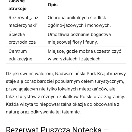
Główne
Opis
atrakcje
Rezerwat „Jaz
Ochrona unikalnych ⁢siedlisk
macierzynski”
ogólno-jazowych i mchowych.
Ścieżka
Umożliwia‍ poznanie bogactwa⁣
przyrodnicza
miejscowej flory ⁢i ⁤fauny.
Centrum ​
Miejsce, gdzie można uczestniczyć
edukacyjne
⁤w ⁣warsztatach i zajęciach.
Dzięki​ swoim walorom, Nadwarciański Park⁢ Krajobrazowy
staje się coraz bardziej popularnym celem turystycznym,
przyciągającym nie tylko lokalnych mieszkańców, ale
także ⁣turystów ​z różnych zakątków Polski oraz zagranicy.
Każda‍ wizyta‌ to niepowtarzalna okazja do obcowania z
naturą ​oraz ​odkrywania‌ jej tajemnic.
Rezerwat Puszcza‌ Notecka –