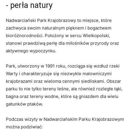
-‌ perła natury
Nadwarciański Park ⁢Krajobrazowy‌ to miejsce, które
zachwyca swoim naturalnym pięknem i ‍bogactwem
bioróżnorodności. Położony w sercu Wielkopolski,
stanowi ​prawdziwą perłę dla miłośników przyrody oraz
aktywnego ‌wypoczynku.
Park, utworzony w 1991 roku, rozciąga się​ wzdłuż ⁤rzeki
Warty i charakteryzuje się⁢ niezwykle malowniczymi
krajobrazami oraz‌ wieloma cennymi siedliskami. Obszar
‌parku ​to nie tylko tereny leśne, ​ale​ również rozległe łąki,
bagna oraz tereny wodne, które są gniazdem dla wielu ​
gatunków⁤ ptaków.
Podczas wizyty ⁢w Nadwarciańskim ⁢Parku Krajobrazowym
można podziwiać: