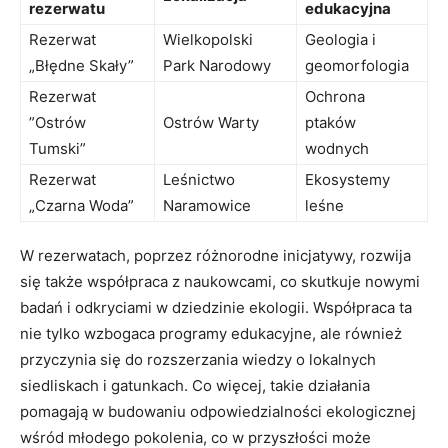
rezerwatu
edukacyjna
Rezerwat
Wielkopolski
Geologia i
„Błędne ​Skały”
Park Narodowy
geomorfologia
Rezerwat
Ochrona
⁢”Ostrów
Ostrów Warty
ptaków⁢
Tumski”
wodnych
Rezerwat‍
Leśnictwo
Ekosystemy
„Czarna ⁣Woda”
Naramowice
leśne
W rezerwatach, poprzez różnorodne inicjatywy, rozwija
się także współpraca z ⁢naukowcami, co skutkuje⁣ nowymi
badań i odkryciami w dziedzinie ‌ekologii. ‍Współpraca ta
nie tylko wzbogaca programy edukacyjne, ale również
przyczynia się do rozszerzania wiedzy o lokalnych
siedliskach i ⁢gatunkach. Co więcej, ​takie działania
pomagają w ⁤budowaniu odpowiedzialności⁤ ekologicznej⁤
wśród młodego pokolenia, co w przyszłości może