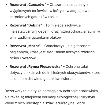
Rezerwat „Czeszów”
– Obszar ten jest znany z
wyjątkowych ​torfowisk,‍ w⁤ których występuje wiele​
chronionych⁢ gatunków roślin.
Rezerwat ‌”Dębina”
‍-‌ To miejsce zachwyca
majestatycznymi ‍dębami⁣ oraz różnorodnością fauny, w
tym rzadkimi gatunkami ptaków.
Rezerwat „Mszar”
– ⁤Charakteryzuje się terenem
bagiennym, które jest siedliskiem licznych rzadkich
roślin i owadów.
Rezerwat „Rynna Pleszewska”
– Ochrona tutaj‍
dotyczy unikalnych ⁢dolin i leśnych ekosystemów, które
są domem dla wielu ⁢gatunków zwierząt.
Rezerwaty⁣ te nie tylko pomagają w ochronie środowiska,
ale także⁢ są ‍miejscem edukacji ekologicznej i ‌turystyki.
Wiele z nich udostępnia ⁢szlaki edukacyjne, które