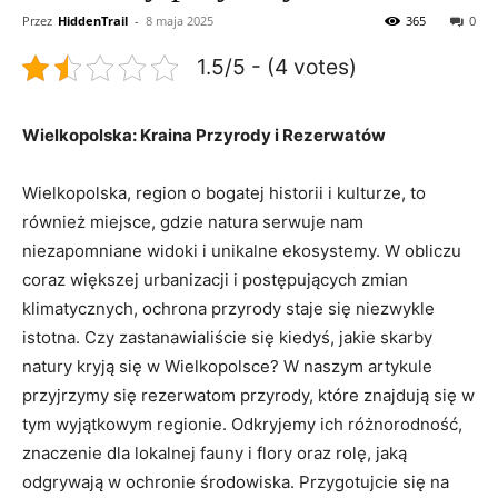
Przez
HiddenTrail
-
8 maja 2025
365
0
1.5/5 - (4 votes)
Wielkopolska: Kraina Przyrody i Rezerwatów
Wielkopolska, region o⁢ bogatej historii i‍ kulturze, to
również ⁢miejsce, gdzie natura serwuje nam
⁤niezapomniane widoki i unikalne ekosystemy. W obliczu
coraz większej urbanizacji i postępujących zmian
klimatycznych, ochrona przyrody staje się niezwykle⁣
istotna. Czy zastanawialiście się kiedyś, jakie skarby
natury ⁤kryją ​się ‍w Wielkopolsce? W⁣ naszym artykule​
przyjrzymy się rezerwatom przyrody, ‌które znajdują się w
tym ⁤wyjątkowym​ regionie. Odkryjemy ich różnorodność,
‌znaczenie dla‍ lokalnej ​fauny ​i flory⁣ oraz rolę,‌ jaką
odgrywają w ‍ochronie środowiska. Przygotujcie⁤ się na