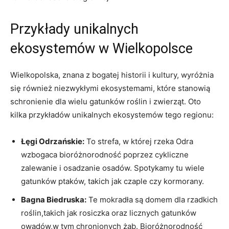
Przykłady unikalnych
ekosystemów ⁤w Wielkopolsce
Wielkopolska, znana z ⁢bogatej historii i kultury, wyróżnia⁢
się​ również niezwykłymi ekosystemami, które​ stanowią⁢
schronienie ‍dla wielu gatunków roślin i zwierząt. Oto
kilka ‌przykładów⁣ unikalnych ekosystemów tego regionu:
Łęgi Odrzańskie:
To‍ strefa, w‍ której rzeka Odra
wzbogaca bioróżnorodność poprzez ​cykliczne
zalewanie i osadzanie osadów. Spotykamy ‍tu ​wiele
gatunków ptaków, takich jak czaple⁣ czy kormorany.
Bagna Biedruska:
Te mokradła są domem dla rzadkich‌
roślin,takich jak ‍rosiczka ‌oraz⁤ licznych gatunków
owadów,w tym ‍chronionych żab. Bioróżnorodność