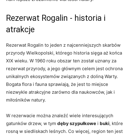
Rezerwat ⁣Rogalin ⁤- historia i
atrakcje
Rezerwat Rogalin to jeden z najcenniejszych skarbów
przyrody Wielkopolski, którego historia sięga aż końca
XIX wieku. W 1960 roku obszar ten został uznany za
rezerwat przyrody, a jego głównym celem jest ochrona
unikalnych ekosystemów związanych z‍ doliną Warty.
⁢Bogata flora i fauna sprawiają,‍ że jest to miejsce
niezwykle ⁤atrakcyjne zarówno dla naukowców, jak i
miłośników natury.
W ⁢rezerwacie ‌można​ znaleźć wiele ⁤interesujących
gatunków drzew, w tym
dęby ⁢szypułkowe
i​
buki
, które
rosną w siedliskach⁢ leśnych. Co więcej, region ten jest