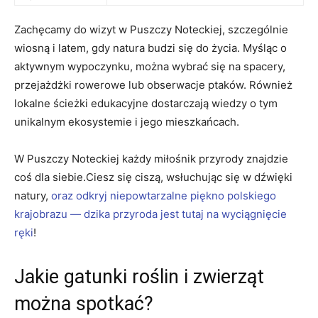
Zachęcamy ​do wizyt w Puszczy Noteckiej, ⁣szczególnie
wiosną‍ i latem, gdy⁤ natura budzi się do życia. Myśląc ​o ​
aktywnym wypoczynku, można ‌wybrać się na⁢ spacery,
przejażdżki ⁣rowerowe lub obserwacje ptaków. Również
lokalne ⁣ścieżki edukacyjne dostarczają wiedzy‍ o tym
unikalnym ekosystemie i jego mieszkańcach.
W Puszczy Noteckiej każdy miłośnik przyrody znajdzie
coś‍ dla ⁢siebie.Ciesz się ciszą, wsłuchując się ‍w⁣ dźwięki
natury,
oraz⁢ odkryj niepowtarzalne piękno‍ polskiego
krajobrazu — dzika przyroda jest tutaj⁢ na wyciągnięcie
ręki
!
Jakie gatunki roślin⁤ i ‍zwierząt
można spotkać?