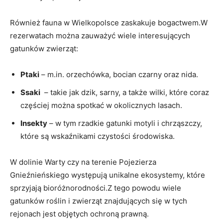
Również fauna w Wielkopolsce zaskakuje ⁣bogactwem.W
rezerwatach można zauważyć wiele⁣ interesujących
gatunków​ zwierząt:
Ptaki
– m.in. orzechówka, ‍bocian czarny oraz nida.
Ssaki
⁤ – takie jak dzik, sarny, ⁢a także wilki, które coraz
częściej można ⁣spotkać ‍w okolicznych lasach.
Insekty
– w ⁣tym ⁣rzadkie gatunki motyli i chrząszczy,
które są wskaźnikami ‌czystości środowiska.
W dolinie ​Warty czy⁢ na‌ terenie Pojezierza
Gnieźnieńskiego ‍występują unikalne ekosystemy, które
sprzyjają⁤ bioróżnorodności.Z tego powodu wiele
gatunków‌ roślin i zwierząt znajdujących ‌się w tych
rejonach jest ‍objętych ochroną prawną.