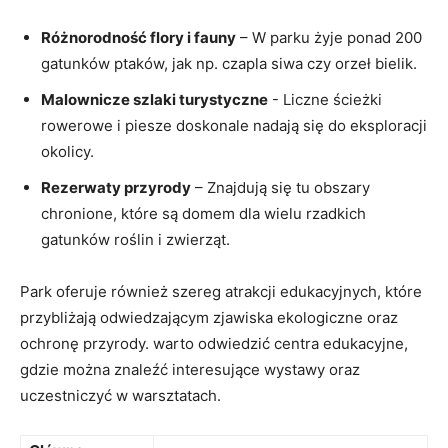
Różnorodność flory​ i fauny
– W parku żyje ponad 200
gatunków ptaków,⁢ jak ​np. czapla siwa czy orzeł bielik.
Malownicze szlaki turystyczne
-⁣ Liczne ścieżki
rowerowe i⁤ piesze doskonale nadają​ się‍ do eksploracji
⁢okolicy.
Rezerwaty ‌przyrody
– ‌Znajdują‌ się tu obszary
chronione, ‍które są‌ domem ⁢dla wielu rzadkich
gatunków roślin‌ i zwierząt.
Park oferuje również szereg atrakcji edukacyjnych, które
przybliżają⁢ odwiedzającym‌ zjawiska ⁣ekologiczne oraz
ochronę przyrody. warto ⁣odwiedzić centra edukacyjne,
gdzie można znaleźć interesujące wystawy ⁤oraz
uczestniczyć w warsztatach.