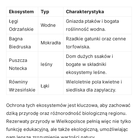
Ekosystem
Typ
Charakterystyka
Łęgi
Gniazda ptaków⁤ i bogata
Wodne
Odrzańskie
roślinność wodna.
Bagna
Rzadkie gatunki⁣ oraz cenne
Mokradła
⁢Biedruska
⁤torfowiska.
Dom dużych ssaków i
Puszcza
leśny
bogate w składniki
Notecka
ekosystemy ‍leśne.
Równiny
Wieloletnie ​pola kwietne i
Łąki
Wrzesińskie
siedliska dla zapylaczy.
Ochrona tych ekosystemów jest kluczowa, ‍aby zachować
dziką przyrodę oraz różnorodność biologiczną regionu.
Rezerwaty przyrody w Wielkopolsce pełnią więc nie tylko
funkcję edukacyjną, ale także ekologiczną, umożliwiając
nam lepsze ‍zrozumienie ‍wartości natury.