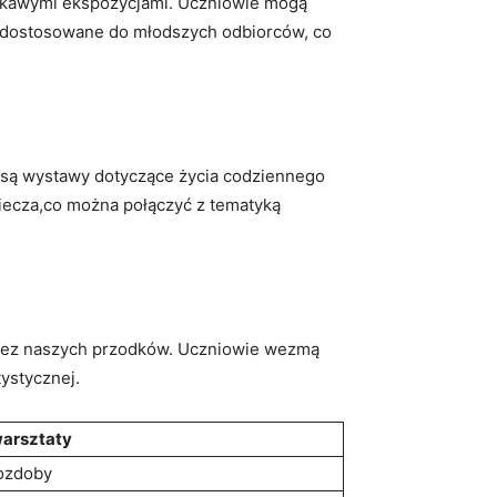
 ciekawymi ekspozycjami. Uczniowie mogą
są dostosowane do młodszych odbiorców, co
e są wystawy dotyczące życia codziennego
iecza,co można połączyć z tematyką
rzez naszych przodków. Uczniowie wezmą
tystycznej.
arsztaty
 ozdoby