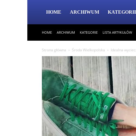
HOME
ARCHIWUM
KATEGORI
HOME
ARCHIWUM
KATEGORIE
LISTA ARTYKUŁÓW
Strona główna
Środa Wielkopolska
Idealna wyciec