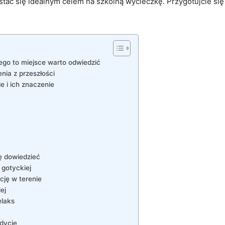
 stać się idealnym celem na szkolną wycieczkę. Przygotujcie się
ego to miejsce warto odwiedzić
nia z przeszłości
 i ich znaczenie
ę dowiedzieć
 gotyckiej
cję w terenie
ej
elaks
adycje