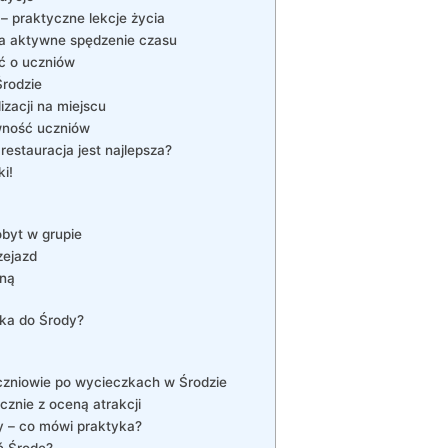
– praktyczne lekcje życia
na aktywne spędzenie czasu
ć o uczniów
rodzie
izacji na miejscu
ywność uczniów
estauracja jest najlepsza?
i!
obyt w grupie
zejazd
lną
zka do Środy?
czniowie po wycieczkach w Środzie
znie z oceną atrakcji
y – co mówi praktyka?