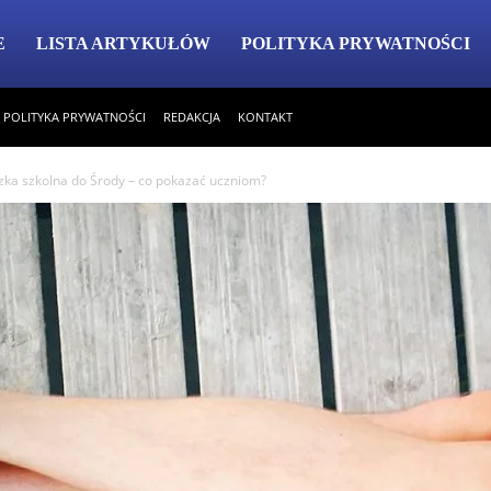
E
LISTA ARTYKUŁÓW
POLITYKA PRYWATNOŚCI
POLITYKA PRYWATNOŚCI
REDAKCJA
KONTAKT
zka szkolna do Środy – co pokazać uczniom?