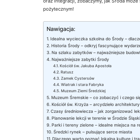
oraz integracji, zobaczymy, jak Środa może
pożytecznym!
Nawigacja:
Idealna wycieczka szkolna do Środy – dlacz
Historia Środy – odkryj fascynujące wydarze
Na szlaku zabytków – najważniejsze budowle
Najważniejsze zabytki Środy
Kościół św. Jakuba Apostoła
Ratusz
Zamek Cystersów
Wiatrak i stara Fabryka
Muzeum Ziemi Średzkiej
Muzeum Śremskie – co zobaczyć i czego si
Kościół św. Krzyża – arcydzieło architektury
Czasy średniowiecza – jak zorganizować lek
Planowanie lekcji w terenie w Środzie Śląski
Parki i tereny zielone – idealne miejsca na r
Średzki rynek – pulsujące serce miasta
Dlaczego warto poznać lokalną kulturę i tr