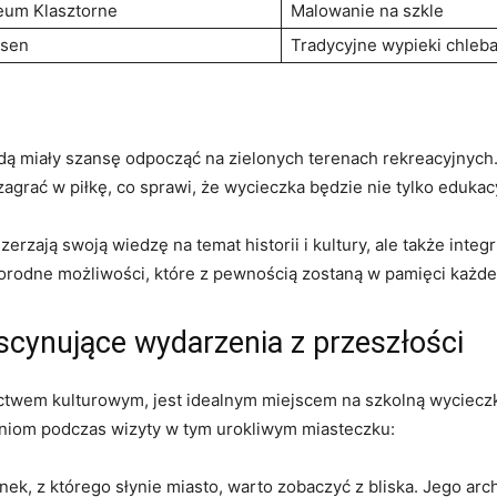
um Klasztorne
Malowanie na szkle
sen
Tradycyjne wypieki chleb
ą miały szansę odpocząć na zielonych terenach rekreacyjnych. 
agrać w piłkę, co sprawi, że wycieczka będzie nie tylko edukacy
erzają swoją wiedzę na temat historii i kultury, ale także integ
norodne możliwości, które z pewnością zostaną w pamięci każde
ascynujące wydarzenia z przeszłości
zictwem kulturowym, jest idealnym miejscem na szkolną wycieczk
niom podczas wizyty w tym urokliwym miasteczku:
k, z którego słynie miasto, warto zobaczyć z bliska. Jego arch