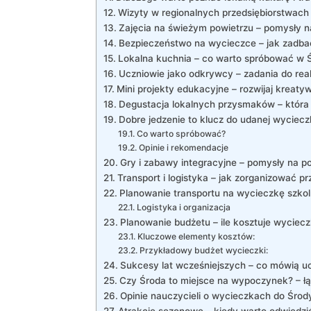
Wizyty w regionalnych przedsiębiorstwach 
Zajęcia na świeżym powietrzu – pomysły 
Bezpieczeństwo na wycieczce – jak zadba
Lokalna kuchnia – co warto spróbować w Ś
Uczniowie jako odkrywcy – zadania do real
Mini projekty edukacyjne – rozwijaj kreat
Degustacja lokalnych przysmaków – która r
Dobre jedzenie to klucz do udanej wycieczk
Co warto spróbować?
Opinie i rekomendacje
Gry i zabawy integracyjne – pomysły na p
Transport i logistyka – jak zorganizować pr
Planowanie transportu na wycieczkę szko
Logistyka i organizacja
Planowanie budżetu – ile kosztuje wyciec
Kluczowe elementy kosztów:
Przykładowy budżet wycieczki:
Sukcesy lat wcześniejszych – co mówią u
Czy Środa to miejsce na wypoczynek? – łąc
Opinie nauczycieli o wycieczkach do Środ