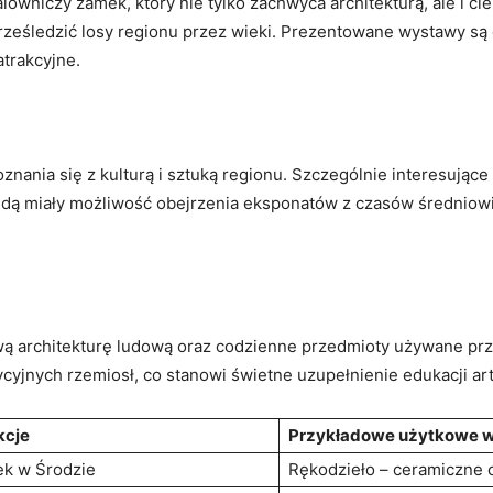
alowniczy zamek, który nie tylko zachwyca architekturą, ale i
e prześledzić losy regionu przez wieki. Prezentowane wystawy 
 atrakcyjne.
nania się z kulturą i sztuką regionu. Szczególnie interesując
dą miały możliwość obejrzenia eksponatów z czasów średniow
ą architekturę ludową oraz codzienne przedmioty używane p
ycyjnych rzemiosł, co stanowi świetne uzupełnienie edukacji ar
kcje
Przykładowe użytkowe w
k w Środzie
Rękodzieło – ceramiczne