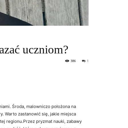
kazać uczniom?
386
1
niami. Środa, malowniczo położona na
ry. Warto zastanowić się, jakie miejsca
 tej regionu.Przez pryzmat nauki, zabawy