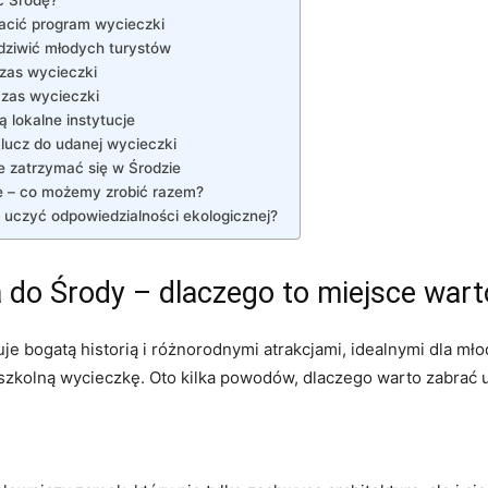
ć Środę?
acić program wycieczki
dziwić młodych turystów
zas wycieczki
czas wycieczki
 lokalne instytucje
lucz do udanej wycieczki
 zatrzymać się w Środzie
e – co możemy zrobić razem?
k uczyć odpowiedzialności ekologicznej?
a do Środy – dlaczego to miejsce wart
je bogatą historią i różnorodnymi atrakcjami, idealnymi dla mł
 szkolną wycieczkę. Oto kilka powodów, dlaczego warto zabrać 