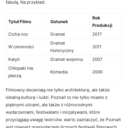
fabułą. Na przykład:
Rok
Tytuł Filmu
Gatunek
Produkcji
Cicha noc
Dramat
2017
Dramat
W ciemności
2011
historyczny
Katyń
Dramat wojenny
2007
Chłopaki nie
Komedia
2000
płaczą
Filmowcy doceniają nie tylko architekturę, ale także
lokalną kulturę i ludzi. Poznań to nie tylko miasto z
pięknymi ulicami, ale także z różnorodnymi
wydarzeniami, festiwalami i inicjatywami, które
przyciągają uwagę twórców. warto zaznaczyć, że Poznań
jest również gospodarzem licznych festiwali filmowych,