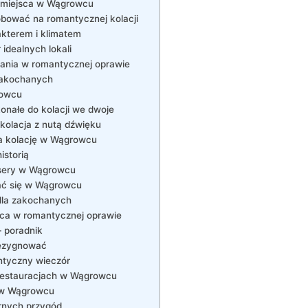
e miejsca w Wągrowcu
óbować na romantycznej kolacji
akterem i klimatem
idealnych lokali
dania w romantycznej oprawie
zakochanych
rowcu
nałe do kolacji we dwoje
kolacja z nutą dźwięku
na kolację w Wągrowcu
istorią
desery w Wągrowcu
dać się w Wągrowcu
 dla zakochanych
wca w romantycznej oprawie
– poradnik
 rezygnować
ntyczny wieczór
 restauracjach w Wągrowcu
i w Wągrowcu
arnych przygód