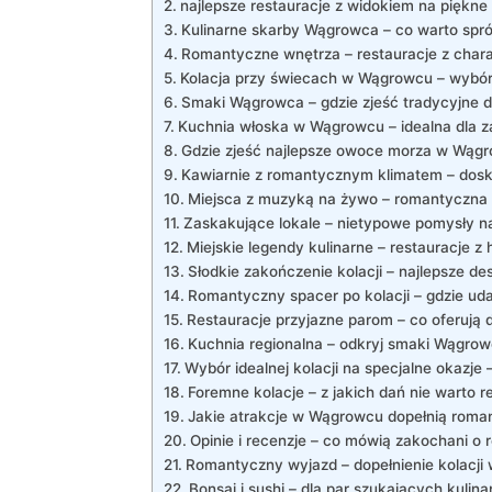
najlepsze restauracje z widokiem na piękn
Kulinarne skarby Wągrowca – co warto spr
Romantyczne wnętrza – restauracje z char
Kolacja przy świecach w Wągrowcu – wybór 
Smaki Wągrowca – gdzie zjeść tradycyjne 
Kuchnia włoska w Wągrowcu – idealna dla 
Gdzie zjeść najlepsze owoce morza w Wąg
Kawiarnie z romantycznym klimatem – dosko
Miejsca z muzyką na żywo – romantyczna 
Zaskakujące lokale – nietypowe pomysły 
Miejskie legendy kulinarne – restauracje z h
Słodkie zakończenie kolacji – najlepsze 
Romantyczny spacer po kolacji – gdzie u
Restauracje przyjazne parom – co oferują
Kuchnia regionalna – odkryj smaki Wągro
Wybór idealnej kolacji na specjalne okazje 
Foremne kolacje – z jakich dań nie warto
Jakie atrakcje w Wągrowcu dopełnią roma
Opinie i recenzje – co mówią zakochani o
Romantyczny wyjazd – dopełnienie kolacj
Bonsai i sushi – dla par szukających kulin