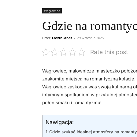
Wągrowiec
Gdzie na romanty
Przez
LostInLands
-
29 września 2025
Rate this post
Wągrowiec, malownicze miasteczko położone 
znakomite miejsca na romantyczną kolację. 
Wągrowiec zaskoczy was swoją kulinarną ofe
intymnym spotkaniom w przytulnej atmosfe
pełen smaku i romantyzmu!
Nawigacja:
Gdzie szukać idealnej atmosfery na romant