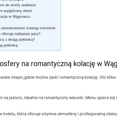
em do strefy wellness
en wyjątkowy dzień
auracje w Wągrowcu
 zarezerwować kolację-marzenie
 oferują najlepsze pary?
wcu z drugą połówką?
gą połówką
mosfery na romantyczną kolację w Wą
iele miejsc,gdzie można zjeść romantyczną kolację. Oto kilka
 na jezioro, idealne na romantyczny wieczór. Menu opiera się n
 hotelu, która oferuje intymne atmosferę i profesjonalną obsług