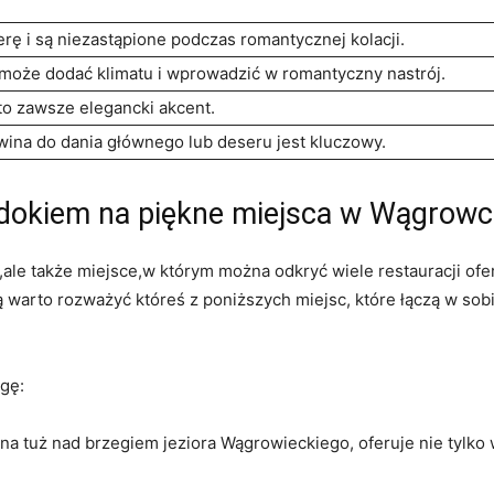
rę i są niezastąpione podczas romantycznej kolacji.
 może dodać klimatu i wprowadzić w romantyczny nastrój.
to zawsze elegancki akcent.
na do dania głównego lub deseru jest kluczowy.
widokiem na piękne miejsca w Wągrow
,ale także miejsce,w którym można odkryć wiele restauracji ofe
 warto rozważyć któreś z poniższych miejsc, które łączą w so
agę:
a tuż nad brzegiem jeziora Wągrowieckiego, oferuje nie tylko 