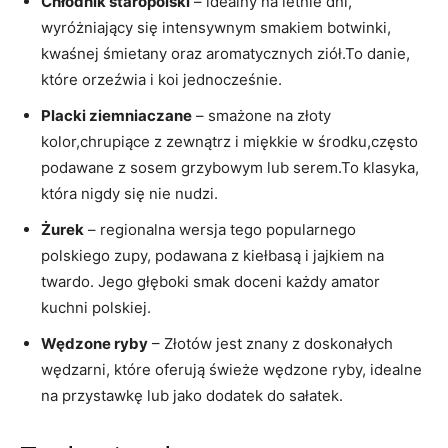
Chłodnik staropolski
– idealny na letnie dni,
wyróżniający się intensywnym smakiem botwinki,
kwaśnej śmietany oraz aromatycznych ziół.To danie,
które orzeźwia i koi jednocześnie.
Placki ziemniaczane
– smażone na złoty
kolor,chrupiące z zewnątrz i miękkie w środku,często
podawane z sosem grzybowym lub serem.To klasyka,
która nigdy się nie nudzi.
Żurek
– regionalna wersja tego popularnego
polskiego zupy, podawana z kiełbasą i jajkiem na
twardo. Jego głęboki smak doceni każdy amator
kuchni polskiej.
Wędzone ryby
– Złotów jest znany z doskonałych
wędzarni, które oferują świeże wędzone ryby, idealne
na przystawkę lub jako dodatek do sałatek.