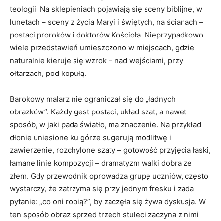
teologii. Na sklepieniach pojawiają się sceny biblijne, w
lunetach – sceny z życia Maryi i świętych, na ścianach –
postaci proroków i doktorów Kościoła. Nieprzypadkowo
wiele przedstawień umieszczono w miejscach, gdzie
naturalnie kieruje się wzrok – nad wejściami, przy
ołtarzach, pod kopułą.
Barokowy malarz nie ograniczał się do „ładnych
obrazków”. Każdy gest postaci, układ szat, a nawet
sposób, w jaki pada światło, ma znaczenie. Na przykład
dłonie uniesione ku górze sugerują modlitwę i
zawierzenie, rozchylone szaty – gotowość przyjęcia łaski,
łamane linie kompozycji – dramatyzm walki dobra ze
złem. Gdy przewodnik oprowadza grupę uczniów, często
wystarczy, że zatrzyma się przy jednym fresku i zada
pytanie: „co oni robią?”, by zaczęła się żywa dyskusja. W
ten sposób obraz sprzed trzech stuleci zaczyna z nimi