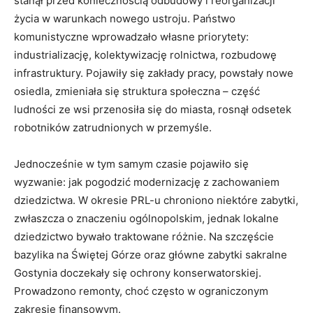
stanął przed koniecznością odbudowy i reorganizacji
życia w warunkach nowego ustroju. Państwo
komunistyczne wprowadzało własne priorytety:
industrializację, kolektywizację rolnictwa, rozbudowę
infrastruktury. Pojawiły się zakłady pracy, powstały nowe
osiedla, zmieniała się struktura społeczna – część
ludności ze wsi przenosiła się do miasta, rosnął odsetek
robotników zatrudnionych w przemyśle.
Jednocześnie w tym samym czasie pojawiło się
wyzwanie: jak pogodzić modernizację z zachowaniem
dziedzictwa. W okresie PRL-u chroniono niektóre zabytki,
zwłaszcza o znaczeniu ogólnopolskim, jednak lokalne
dziedzictwo bywało traktowane różnie. Na szczęście
bazylika na Świętej Górze oraz główne zabytki sakralne
Gostynia doczekały się ochrony konserwatorskiej.
Prowadzono remonty, choć często w ograniczonym
zakresie finansowym.