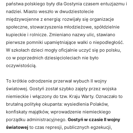
państwa polskiego były dla Gostynia czasem entuzjazmu i
nadziei. Miasto weszło w dwudziestolecie
międzywojenne z energią: rozwijały się organizacje
społeczne, stowarzyszenia młodzieżowe, spółdzielnie
kupieckie i rolnicze. Zmieniano nazwy ulic, stawiano
pierwsze pomniki upamiętniające walki o niepodległość.
W szkołach dzieci mogły oficjalnie uczyć się po polsku,
co w poprzednich dziesięcioleciach nie było
oczywistością.
To krótkie odrodzenie przerwał wybuch II wojny
światowej. Gostyń został szybko zajęty przez wojska
niemieckie i włączony do tzw. Kraju Warty. Oznaczało to
brutalną politykę okupanta: wysiedlenia Polaków,
konfiskaty majątków, wprowadzenie niemieckiego
porządku administracyjnego.
Gostyń w czasie II wojny
światowej
to czas represji, publicznych egzekucji,