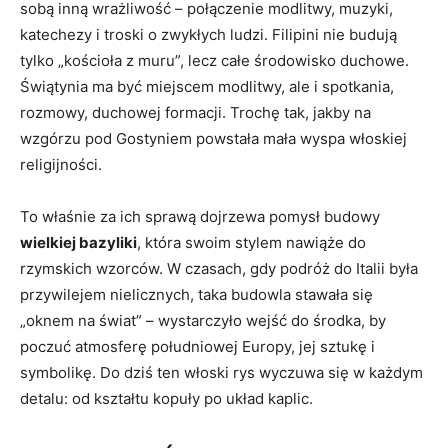
sobą inną wrażliwość – połączenie modlitwy, muzyki,
katechezy i troski o zwykłych ludzi. Filipini nie budują
tylko „kościoła z muru”, lecz całe środowisko duchowe.
Świątynia ma być miejscem modlitwy, ale i spotkania,
rozmowy, duchowej formacji. Trochę tak, jakby na
wzgórzu pod Gostyniem powstała mała wyspa włoskiej
religijności.
To właśnie za ich sprawą dojrzewa pomysł budowy
wielkiej bazyliki
, która swoim stylem nawiąże do
rzymskich wzorców. W czasach, gdy podróż do Italii była
przywilejem nielicznych, taka budowla stawała się
„oknem na świat” – wystarczyło wejść do środka, by
poczuć atmosferę południowej Europy, jej sztukę i
symbolikę. Do dziś ten włoski rys wyczuwa się w każdym
detalu: od kształtu kopuły po układ kaplic.