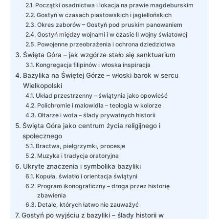
Początki osadnictwa i lokacja na prawie magdeburskim
Gostyń w czasach piastowskich i jagiellońskich
Okres zaborów – Gostyń pod pruskim panowaniem
Gostyń między wojnami i w czasie II wojny światowej
Powojenne przeobrażenia i ochrona dziedzictwa
Święta Góra – jak wzgórze stało się sanktuarium
Kongregacja filipinów i włoska inspiracja
Bazylika na Świętej Górze – włoski barok w sercu
Wielkopolski
Układ przestrzenny – świątynia jako opowieść
Polichromie i malowidła – teologia w kolorze
Ołtarze i wota – ślady prywatnych historii
Święta Góra jako centrum życia religijnego i
społecznego
Bractwa, pielgrzymki, procesje
Muzyka i tradycja oratoryjna
Ukryte znaczenia i symbolika bazyliki
Kopuła, światło i orientacja świątyni
Program ikonograficzny – droga przez historię
zbawienia
Detale, których łatwo nie zauważyć
Gostyń po wyjściu z bazyliki – ślady historii w