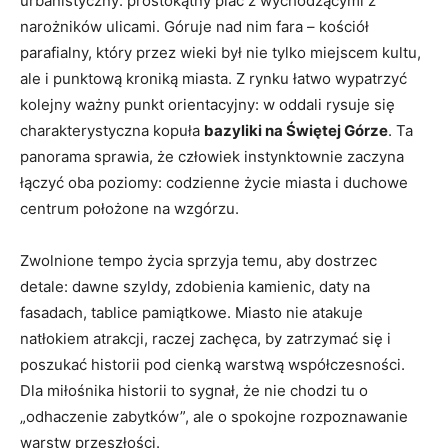
urbanistyczny: prostokątny plac z wychodzącymi z
narożników ulicami. Góruje nad nim fara – kościół
parafialny, który przez wieki był nie tylko miejscem kultu,
ale i punktową kroniką miasta. Z rynku łatwo wypatrzyć
kolejny ważny punkt orientacyjny: w oddali rysuje się
charakterystyczna kopuła
bazyliki na Świętej Górze
. Ta
panorama sprawia, że człowiek instynktownie zaczyna
łączyć oba poziomy: codzienne życie miasta i duchowe
centrum położone na wzgórzu.
Zwolnione tempo życia sprzyja temu, aby dostrzec
detale: dawne szyldy, zdobienia kamienic, daty na
fasadach, tablice pamiątkowe. Miasto nie atakuje
natłokiem atrakcji, raczej zachęca, by zatrzymać się i
poszukać historii pod cienką warstwą współczesności.
Dla miłośnika historii to sygnał, że nie chodzi tu o
„odhaczenie zabytków”, ale o spokojne rozpoznawanie
warstw przeszłości.