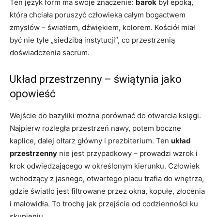
Ten język form ma swoje znaczenie:
barok
był epoką,
która chciała poruszyć człowieka całym bogactwem
zmysłów – światłem, dźwiękiem, kolorem. Kościół miał
być nie tyle „siedzibą instytucji”, co przestrzenią
doświadczenia sacrum.
Układ przestrzenny – świątynia jako
opowieść
Wejście do bazyliki można porównać do otwarcia księgi.
Najpierw rozległa przestrzeń nawy, potem boczne
kaplice, dalej ołtarz główny i prezbiterium. Ten
układ
przestrzenny
nie jest przypadkowy – prowadzi wzrok i
krok odwiedzającego w określonym kierunku. Człowiek
wchodzący z jasnego, otwartego placu trafia do wnętrza,
gdzie światło jest filtrowane przez okna, kopułę, złocenia
i malowidła. To trochę jak przejście od codzienności ku
skupieniu.