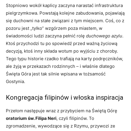
Stopniowo wokół kaplicy zaczyna narastać infrastruktura
pielgrzymkowa. Powstają kolejne zabudowania, pojawiają
się duchowni na stałe związani z tym miejscem. Coś, co z
pozoru jest „tylko” wzgórzem poza miastem, w
świadomości ludzi zaczyna pełnić rolę
duchowego azylu
.
Ktoś przychodzi tu po spowiedź przed ważną życiową
decyzją, ktoś inny składa wotum po wyjściu z choroby.
Tego typu historie rzadko trafiają na karty podręczników,
ale żyją w przekazach rodzinnych – i właśnie dlatego
Święta Góra jest tak silnie wpisana w tożsamość
Gostynia.
Kongregacja filipinów i włoska inspiracja
Przełom następuje wraz z przybyciem na Świętą Górę
oratorium św. Filipa Neri
, czyli filipinów. To
zgromadzenie, wywodzące się z Rzymu, przywozi ze