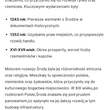
znaczeniu, co przyczyniło się do rozwoju rynku oraz
rzemiosła. Kluczowymi wydarzeniami były:
1243 rok:
Pierwsze wzmianki o Środzie w
dokumentach historycznych.
1352 rok:
Uzyskanie praw miejskich, co przyspieszyło
rozwój handlu.
XVI-XVII wiek:
Okres prosperity, wzrost liczby
rzemieślników i kupców.
Motorem rozwoju Środy była jej różnorodność etniczna
oraz religijna. Mieszkały tu społeczności polskie,
niemieckie oraz żydowskie, które przyczyniły się do
kulturowego bogactwa miejscowości. W XIX wieku,po
rozbiorach Polski,Środa znalazła się pod pruskim
panowaniem,co wpłynęło na jej dalszy rozwój,w tym
budowę infrastruktury.