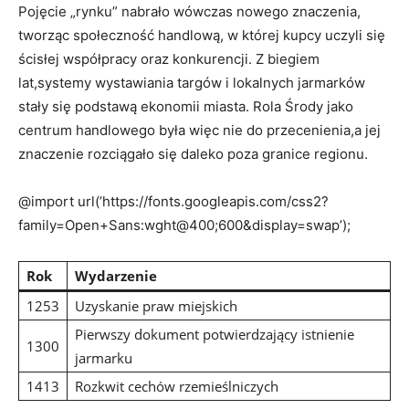
Pojęcie „rynku” nabrało wówczas nowego znaczenia,
tworząc społeczność handlową, w której kupcy uczyli się
ścisłej współpracy oraz konkurencji. Z biegiem
lat,systemy wystawiania targów i lokalnych jarmarków
stały się podstawą ekonomii miasta. Rola Środy jako
centrum handlowego była więc nie do przecenienia,a jej
znaczenie rozciągało się daleko poza granice regionu.
@import url(’https://fonts.googleapis.com/css2?
family=Open+Sans:wght@400;600&display=swap’);
Rok
Wydarzenie
1253
Uzyskanie praw miejskich
Pierwszy dokument potwierdzający istnienie
1300
jarmarku
1413
Rozkwit cechów rzemieślniczych