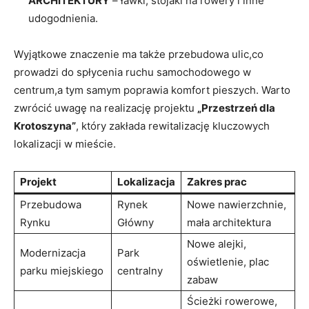
ARCHITEKTURY
– ławki, stojaki na rowery i inne
udogodnienia.
Wyjątkowe znaczenie ma także przebudowa ulic,co
prowadzi do spłycenia ruchu samochodowego w
centrum,a tym samym poprawia komfort pieszych. Warto
zwrócić uwagę na realizację projektu
„Przestrzeń dla
Krotoszyna”
, który zakłada rewitalizację kluczowych
lokalizacji w mieście.
Projekt
Lokalizacja
Zakres prac
Przebudowa
Rynek
Nowe nawierzchnie,
Rynku
Główny
mała architektura
Nowe alejki,
Modernizacja
Park
oświetlenie, plac
parku miejskiego
centralny
zabaw
Ścieżki rowerowe,