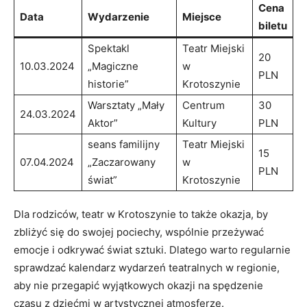
Cena
Data
Wydarzenie
Miejsce
biletu
Spektakl
Teatr Miejski
20
10.03.2024
„Magiczne
w
PLN
historie”
Krotoszynie
Warsztaty „Mały
Centrum
30
24.03.2024
Aktor”
Kultury
PLN
seans familijny
Teatr Miejski
15
07.04.2024
„Zaczarowany
w
PLN
świat”
Krotoszynie
Dla rodziców, teatr w Krotoszynie to także okazja, by
zbliżyć się do swojej pociechy, wspólnie przeżywać
emocje i odkrywać świat sztuki. Dlatego warto regularnie
sprawdzać kalendarz wydarzeń teatralnych w regionie,
aby nie przegapić wyjątkowych okazji na spędzenie
czasu z dziećmi w artystycznej atmosferze.