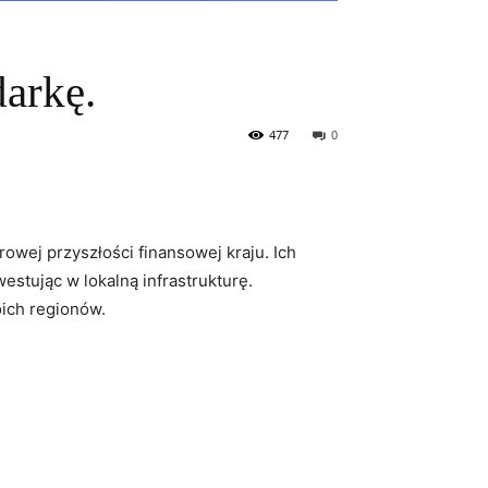
darkę.
477
0
rowej przyszłości finansowej kraju. Ich
westując w lokalną infrastrukturę.
woich regionów.