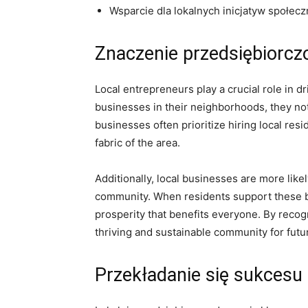
Wsparcie dla lokalnych inicjatyw społec
Znaczenie ‌przedsiębiorczo
Local entrepreneurs play a crucial role in d
businesses in ⁢their ‌neighborhoods, they not 
businesses often prioritize hiring local resi
fabric of the area.
Additionally, ⁣local businesses are more likel
community. When residents support these bus
prosperity that benefits everyone. By recogn
thriving ‍and⁣ sustainable community for fut
Przekładanie się sukcesu 