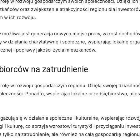
 rolę w rozwoju gospodarczym swoich społeczności. Dzięki ich
ańców oraz zwiększenie⁢ atrakcyjności regionu ‌dla inwestorów 
im w ich rozwoju.
w możliwa jest generacja nowych miejsc pracy, wzrost dochodów
 w działania charytatywne i społeczne, wspierając lokalne organ
ecznej i poprawy jakości życia mieszkańców.
biorców na zatrudnienie
rolę w rozwoju gospodarczym regionu. Dzięki swojej ​działalnoś
ołeczności. Ponadto, wspierając​ lokalne przedsiębiorstwa, mie
ngażują się w działania społeczne i kulturalne, wspierając rozwó
i⁣ i kulturę, co sprzyja wzrostowi turystyki i ⁢przyciąganiu inwes
ylko ⁢na zatrudnienie, ale również na⁤ całą gospodarkę regionu