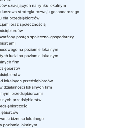
ców działających na rynku lokalnym
 kluczowa strategia rozwoju gospodarczego
u dla przedsiębiorców
cjami⁢ oraz społecznością
edsiębiorców
noważony postęp społeczno-gospodarczy
biorcami
znesowego na​ poziomie lokalnym
ych ludzi na poziomie lokalnym
alnych firm
dsiębiorstw
edsiębiorstw
d lokalnych⁣ przedsiębiorców
 działalności lokalnych firm
alnymi przedsiębiorcami
alnych przedsiębiorstw
edsiębiorczości
siębiorców
aniu biznesu lokalnego
na poziomie lokalnym