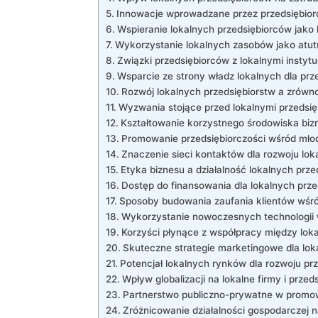
Innowacje ‍wprowadzane przez przedsiębior
Wspieranie lokalnych przedsiębiorców jako
Wykorzystanie lokalnych zasobów​ jako atut
Związki przedsiębiorców z​ lokalnymi instytu
Wsparcie ze strony władz lokalnych dla prz
Rozwój lokalnych przedsiębiorstw a zrów
Wyzwania stojące przed lokalnymi przedsię
Kształtowanie ‍korzystnego środowiska bi
Promowanie przedsiębiorczości wśród młod
Znaczenie sieci kontaktów dla rozwoju lok
Etyka biznesu a⁢ działalność lokalnych prze
Dostęp do finansowania ⁣dla lokalnych ‌prz
Sposoby budowania zaufania klientów wśró
Wykorzystanie ‌nowoczesnych technologii‍ w
Korzyści płynące z współpracy między ⁢lok
Skuteczne strategie ⁣marketingowe dla lok
Potencjał lokalnych rynków dla rozwoju prz
Wpływ globalizacji na lokalne firmy i przed
Partnerstwo publiczno-prywatne w promow
Zróżnicowanie działalności ⁣gospodarczej 