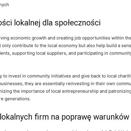
znych
ści lokalnej dla społeczności
riving economic growth and creating‍ job opportunities within t
only​ contribute‍ to the local ‍economy‍ but also help‌ build a‍ se
dents, supporting⁢ local suppliers, and participating in communit
y‌ to invest in community initiatives and give back to local chari
inesses, they are essentially reinvesting in their own communi
izing the importance of local entrepreneurship and patronizing 
ure generations.
⁤lokalnych ⁢firm na poprawę warunków 