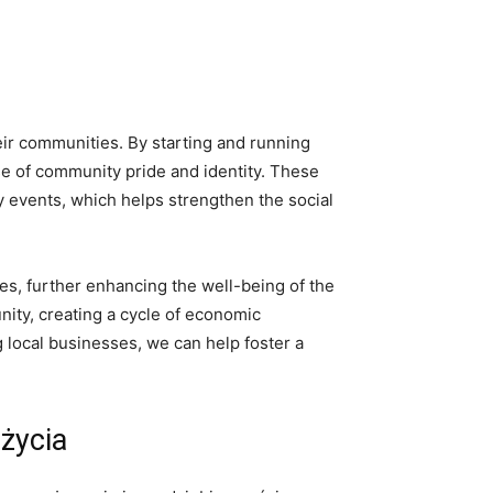
heir communities. By starting and running
nse‍ of community pride and identity.​ These
y events, which helps strengthen⁤ the social‌
ties, further enhancing the well-being of⁣ the
ty, ⁣creating a cycle‌ of economic
local businesses, ⁤we can help foster a‍
życia