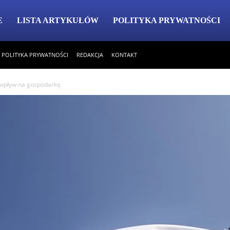
E
LISTA ARTYKUŁÓW
POLITYKA PRYWATNOŚCI
POLITYKA PRYWATNOŚCI
REDAKCJA
KONTAKT
h wpływ na gospodarkę.