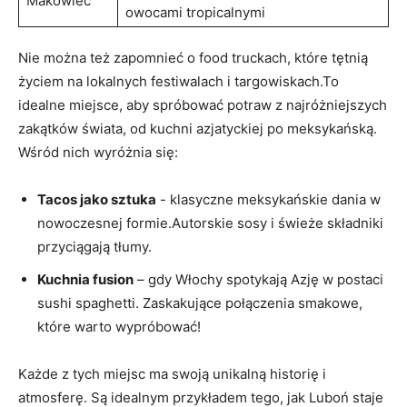
Makowiec
‌owocami tropicalnymi
Nie można też zapomnieć o food ⁣truckach, które ‌tętnią
życiem na lokalnych ‌festiwalach i targowiskach.To
idealne⁢ miejsce,‍ aby spróbować potraw z ​najróżniejszych
zakątków ⁢świata, od‌ kuchni azjatyckiej po meksykańską.⁤
Wśród nich wyróżnia się:
Tacos jako sztuka
​- klasyczne meksykańskie ⁣dania w
nowoczesnej formie.Autorskie sosy i świeże składniki
⁣przyciągają ⁢tłumy.
Kuchnia fusion
– gdy Włochy spotykają Azję w postaci
sushi spaghetti.⁣ Zaskakujące połączenia smakowe,
które warto wypróbować!
Każde z tych miejsc ma swoją unikalną historię⁣ i
atmosferę. Są idealnym przykładem ‌tego, jak Luboń staje