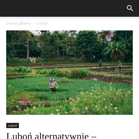
Strona główna
Luboń
Luboń
Luboń alternatywnie –