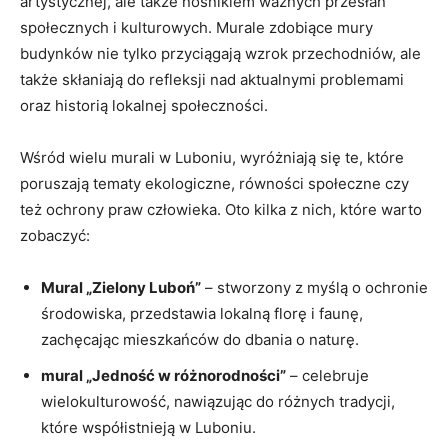
artystycznej, ale także⁣ nośnikiem ważnych przesłań
społecznych i ⁣kulturowych. Murale zdobiące mury
budynków nie ⁤tylko przyciągają wzrok przechodniów, ale
także skłaniają⁢ do refleksji⁣ nad aktualnymi problemami
oraz historią lokalnej⁣ społeczności.
Wśród wielu murali w Luboniu, wyróżniają się te, które
poruszają tematy ekologiczne, równości społeczne czy
też ochrony praw człowieka. Oto ⁢kilka z nich, które warto ​
zobaczyć:
Mural „Zielony Luboń”
– stworzony z myślą o ⁢ochronie
środowiska, ⁣przedstawia lokalną florę i faunę,
zachęcając mieszkańców do dbania o ⁤naturę.
mural „Jedność w⁢ różnorodności”
– celebruje
wielokulturowość, nawiązując do różnych tradycji,
które współistnieją w ‌Luboniu.