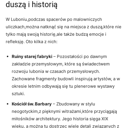
‍duszą i historią
W Luboniu,podczas spacerów po malowniczych
uliczkach,można natknąć się na miejsca z duszą,które nie
​tylko mają swoją historię,ale także budzą ​emocje i
refleksję. Oto kilka z nich:
Ruiny starej fabryki
– Pozostałości po ​dawnym
zakładzie przemysłowym, które są świadectwem
rozwoju lubonia w czasach przemysłowych.
Zachowane fragmenty budowli inspirują artystów, a w
okresie letnim‍ odbywają się tu plenerowe‍ wystawy
sztuki.
Kościół św. ‍Barbary
– Zbudowany w stylu
neogotyckim,z pięknymi ​witrażami,które przyciągają
⁤miłośników architektury. Jego historia sięga XIX
wieku, a można tu dostrzec wiele detali ⁤związanych⁣ z​