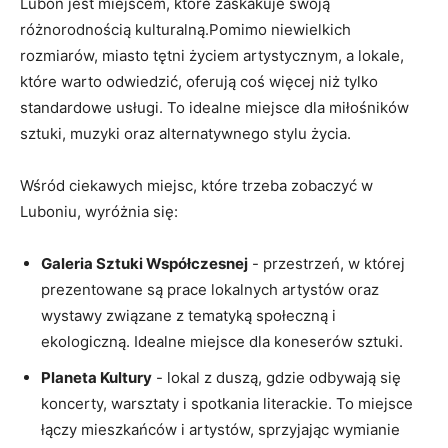
Luboń jest⁢ miejscem, ⁢które zaskakuje swoją
różnorodnością kulturalną.Pomimo niewielkich
rozmiarów, miasto ​tętni życiem artystycznym, a lokale,​
które warto odwiedzić, oferują coś więcej ⁢niż tylko
standardowe usługi. To idealne miejsce dla miłośników
sztuki, muzyki oraz alternatywnego stylu ‌życia.
Wśród ciekawych miejsc,⁢ które trzeba ⁤zobaczyć w
Luboniu, wyróżnia ⁤się:
Galeria‍ Sztuki Współczesnej
-‍ przestrzeń, w której⁣
prezentowane⁢ są prace lokalnych artystów oraz
wystawy związane z tematyką społeczną i
ekologiczną. Idealne miejsce dla​ koneserów sztuki.
Planeta Kultury
-⁢ lokal z⁤ duszą, gdzie odbywają ‌się
koncerty, warsztaty i ⁤spotkania literackie. To miejsce
łączy⁣ mieszkańców i‌ artystów, sprzyjając⁤ wymianie