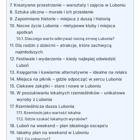
Kreatywne przestrzenie – warsztaty i zajęcia ⁢w Luboniu
Sztuka uliczna – murale i ich przesłanie
Zapomniane historie – miejsca ⁢z ‍duszą i historią
Nocne życie Lubonia – nietypowe kluby i miejsca‍
spotkań
Dlaczego warto odkrywać nocną stronę Lubonia?
Dla⁢ rodzin z dziećmi – atrakcje, które zachwycą
najmłodszych
Festiwale i wydarzenia – kiedy najlepiej odwiedzić
Luboń
Księgarnie i kawiarnie alternatywne – ‍idealne na relaks
Miejsca⁣ na piknik – gdzie odpocząć w sercu Lubonia
Ciekawe ‍zakątki – stare i nowe w ⁢Luboniu
W poszukiwaniu ⁢lokalnych rzemieślników⁣ – ‍unikatowe
wyroby z Lubonia
Rzemieślnicza dusza Lubonia
Rzemiosło jako wartość⁣ lokalna
Gdzie szukać lokalnych wyrobów?
Luboń na weekend – plan idealnego escape’u
Idealny plan na weekend w Luboniu
Co zobaczyć?