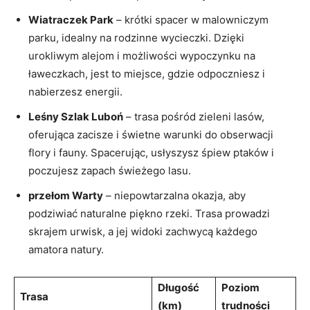
Wiatraczek ⁢Park
–‍ krótki spacer w malowniczym
parku,‍ idealny na rodzinne wycieczki. Dzięki
urokliwym alejom⁤ i możliwości wypoczynku na
ławeczkach, ​jest to⁤ miejsce, gdzie odpoczniesz i
nabierzesz​ energii.
Leśny Szlak Luboń
– trasa pośród⁢ zieleni lasów,
oferująca zacisze i świetne ‌warunki do obserwacji​
flory i fauny. Spacerując, usłyszysz śpiew ptaków i
poczujesz zapach świeżego ‌lasu.
przełom⁢ Warty
– niepowtarzalna okazja,‍ aby
‍podziwiać naturalne piękno rzeki. Trasa‌ prowadzi
skrajem urwisk, a jej widoki zachwycą każdego
amatora natury.
Długość
Poziom​
Trasa
(km)
trudności