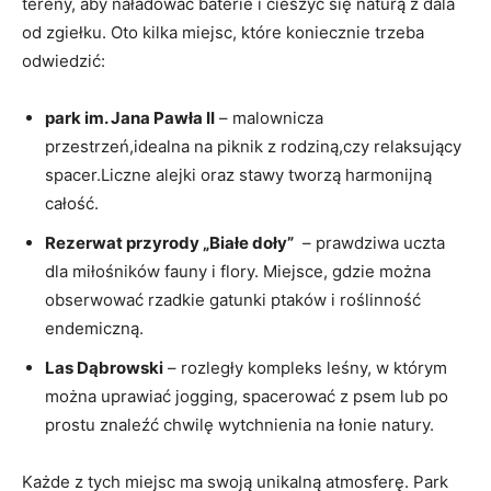
tereny, aby naładować baterie i ​cieszyć się naturą z dala
od zgiełku. Oto kilka‌ miejsc, które koniecznie trzeba
odwiedzić:
park im. Jana Pawła II
– malownicza
przestrzeń,idealna na piknik z rodziną,czy relaksujący
spacer.Liczne alejki oraz stawy tworzą ‌harmonijną
całość.
Rezerwat przyrody „Białe doły”
⁢ – prawdziwa uczta
dla miłośników fauny i flory. Miejsce, ⁢gdzie można
obserwować rzadkie gatunki ptaków i roślinność
endemiczną.
Las Dąbrowski
– rozległy kompleks leśny, w którym
można uprawiać jogging, spacerować z psem lub po
prostu znaleźć chwilę wytchnienia na⁤ łonie natury.
Każde z tych miejsc ma swoją unikalną atmosferę. Park