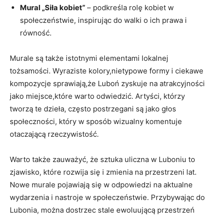
Mural „Siła kobiet”
– podkreśla rolę kobiet w
społeczeństwie, inspirując ⁢do‌ walki o ich prawa i
równość.
Murale są ‌także istotnymi⁤ elementami lokalnej
tożsamości. Wyraziste kolory,nietypowe‌ formy i ciekawe
kompozycje⁢ sprawiają,że Luboń zyskuje na atrakcyjności
jako miejsce,które warto odwiedzić. Artyści, którzy
tworzą te dzieła, często postrzegani są jako ⁤głos ​
społeczności, który​ w ⁢sposób wizualny komentuje
otaczającą rzeczywistość.
Warto także zauważyć, że sztuka⁣ uliczna w Luboniu‍ to
zjawisko, które rozwija się i ​zmienia na przestrzeni lat.
Nowe murale pojawiają się w odpowiedzi na aktualne
‍wydarzenia i nastroje w społeczeństwie. Przybywając⁢ do
Lubonia, można dostrzec stale ewoluującą przestrzeń