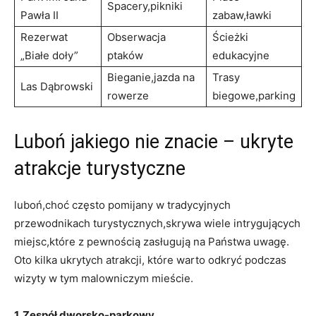
Spacery,pikniki
Pawła II
zabaw,ławki
Rezerwat
Obserwacja
Ścieżki
„Białe doły”
ptaków
edukacyjne
Bieganie,jazda na
Trasy
Las Dąbrowski
rowerze
biegowe,parking
Luboń jakiego nie znacie – ukryte
atrakcje turystyczne
luboń,choć‌ często pomijany w tradycyjnych
przewodnikach turystycznych,skrywa wiele intrygujących​
miejsc,które z pewnością zasługują na Państwa uwagę.
Oto kilka ukrytych atrakcji, które warto ‌odkryć podczas
wizyty w tym malowniczym mieście.
1. Zespół dworsko-parkowy