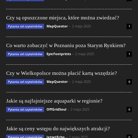
Czy są opuszczone miejsca, które można zwiedzać?
MapQuestor
-
2 maja 2025
Pytania od czytelników
1
Co warto zobaczyć w Poznaniu poza Starym Rynkiem?
EpicFootprints
-
2 maja 2025
Pytania od czytelników
1
Czy w Wielkopolsce można płacić kartą wszędzie?
MapQuestor
-
2 maja 2025
Pytania od czytelników
0
Jakie są najfajniejsze aquaparki w regionie?
OffGridSoul
-
2 maja 2025
Pytania od czytelników
0
Jakie są ceny wstępu do największych atrakcji?
JetsetEcho
-
1 maja 2025
Pytania od czytelników
0