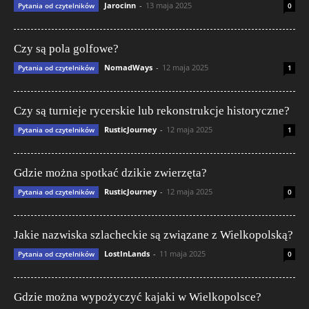
Jarocinn
-
13 maja 2025
Pytania od czytelników
0
Czy są pola golfowe?
NomadWays
-
12 maja 2025
Pytania od czytelników
1
Czy są turnieje rycerskie lub rekonstrukcje historyczne?
RusticJourney
-
12 maja 2025
Pytania od czytelników
1
Gdzie można spotkać dzikie zwierzęta?
RusticJourney
-
12 maja 2025
Pytania od czytelników
0
Jakie nazwiska szlacheckie są związane z Wielkopolską?
LostInLands
-
11 maja 2025
Pytania od czytelników
0
Gdzie można wypożyczyć kajaki w Wielkopolsce?