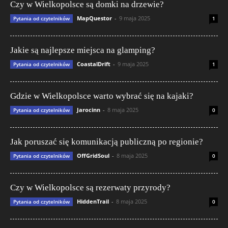
Czy w Wielkopolsce są domki na drzewie?
MapQuestor
-
9 maja 2025
Pytania od czytelników
1
Jakie są najlepsze miejsca na glamping?
CoastalDrift
-
9 maja 2025
Pytania od czytelników
1
Gdzie w Wielkopolsce warto wybrać się na kajaki?
Jarocinn
-
8 maja 2025
Pytania od czytelników
0
Jak poruszać się komunikacją publiczną po regionie?
OffGridSoul
-
8 maja 2025
Pytania od czytelników
0
Czy w Wielkopolsce są rezerwaty przyrody?
HiddenTrail
-
8 maja 2025
Pytania od czytelników
0