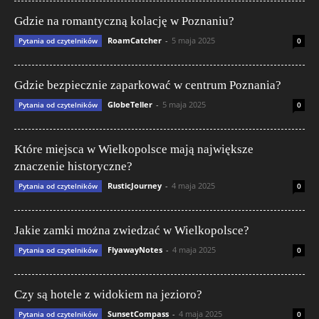
Gdzie na romantyczną kolację w Poznaniu?
RoamCatcher
-
5 maja 2025
Pytania od czytelników
0
Gdzie bezpiecznie zaparkować w centrum Poznania?
GlobeTeller
-
5 maja 2025
Pytania od czytelników
0
Które miejsca w Wielkopolsce mają największe
znaczenie historyczne?
RusticJourney
-
4 maja 2025
Pytania od czytelników
0
Jakie zamki można zwiedzać w Wielkopolsce?
FlyawayNotes
-
4 maja 2025
Pytania od czytelników
0
Czy są hotele z widokiem na jezioro?
SunsetCompass
-
4 maja 2025
Pytania od czytelników
0