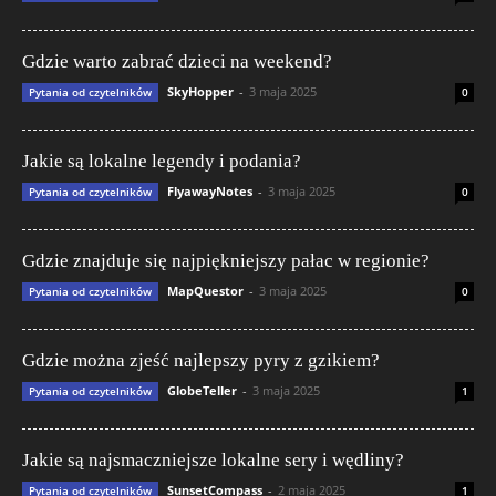
Gdzie warto zabrać dzieci na weekend?
SkyHopper
-
3 maja 2025
Pytania od czytelników
0
Jakie są lokalne legendy i podania?
FlyawayNotes
-
3 maja 2025
Pytania od czytelników
0
Gdzie znajduje się najpiękniejszy pałac w regionie?
MapQuestor
-
3 maja 2025
Pytania od czytelników
0
Gdzie można zjeść najlepszy pyry z gzikiem?
GlobeTeller
-
3 maja 2025
Pytania od czytelników
1
Jakie są najsmaczniejsze lokalne sery i wędliny?
SunsetCompass
-
2 maja 2025
Pytania od czytelników
1