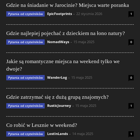
Gdzie na śniadanie w Jarocinie? Miejsca warte poranka
EpicFootprints
-
22 stycznia 2026
Pytania od czytelników
1
Gdzie najlepiej pojechać z dzieckiem na łono natury?
NomadWays
-
15 maja 2025
Pytania od czytelników
0
Jakie są romantyczne miejsca na weekend tylko we
dwoje?
WanderLog
-
15 maja 2025
Pytania od czytelników
0
Gdzie zatrzymać się z dużą grupą znajomych?
RusticJourney
-
15 maja 2025
Pytania od czytelników
1
Co robić w Lesznie w weekend?
LostInLands
-
14 maja 2025
Pytania od czytelników
1