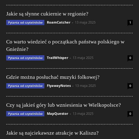
Jakie są słynne cukiernie w regionie?
RoamCatcher
-
13 maja 2025
Pytania od czytelników
1
Co warto wiedzieć o początkach państwa polskiego w
Gnieźnie?
TrailWhisper
-
13 maja 2025
Pytania od czytelników
0
Gdzie można posłuchać muzyki folkowej?
FlyawayNotes
-
13 maja 2025
Pytania od czytelników
0
Czy są jakieś góry lub wzniesienia w Wielkopolsce?
MapQuestor
-
13 maja 2025
Pytania od czytelników
0
Jakie są najciekawsze atrakcje w Kaliszu?