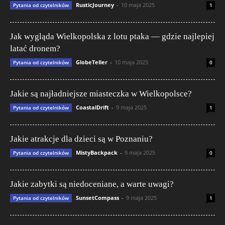
RusticJourney
-
10 maja 2025
Pytania od czytelników
1
Jak wygląda Wielkopolska z lotu ptaka — gdzie najlepiej
latać dronem?
GlobeTeller
-
10 maja 2025
Pytania od czytelników
0
Jakie są najładniejsze miasteczka w Wielkopolsce?
CoastalDrift
-
9 maja 2025
Pytania od czytelników
1
Jakie atrakcje dla dzieci są w Poznaniu?
MistyBackpack
-
9 maja 2025
Pytania od czytelników
0
Jakie zabytki są niedoceniane, a warte uwagi?
SunsetCompass
-
9 maja 2025
Pytania od czytelników
1