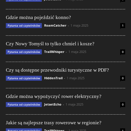
Gdzie można pojeździć konno?
RoamCatcher
-
1 maja 2025
Pytania od czytelników
1
Czy Nowy Tomyśl to tylko chmiel i kosze?
TrailWhisper
-
1 maja 2025
Pytania od czytelników
0
Czy są dostępne przewodniki turystyczne w PDF?
HiddenTrail
-
1 maja 2025
Pytania od czytelników
0
Gdzie można wypożyczyć rower elektryczny?
JetsetEcho
-
1 maja 2025
Pytania od czytelników
0
Jakie są najlepsze trasy rowerowe w regionie?
TrailWhisper
-
1 maja 2025
Pytania od czytelników
1