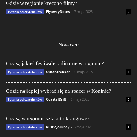
Gdzie w regionie kręcono filmy?
FlyawayNotes
-
7 maja 2025
Pytania od czytelników
0
Nowości:
Czy są jakieś festiwale kulinarne w regionie?
UrbanTrekker
-
6 maja 2025
Pytania od czytelników
0
Gdzie najlepiej wybrać się na spacer w Koninie?
CoastalDrift
-
6 maja 2025
Pytania od czytelników
0
Czy są w regionie szlaki trekkingowe?
RusticJourney
-
5 maja 2025
Pytania od czytelników
1