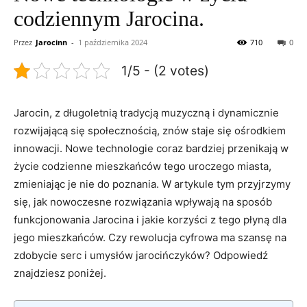
codziennym Jarocina.
Przez
Jarocinn
-
1 października 2024
710
0
1/5 - (2 votes)
Jarocin,⁣ z ⁤długoletnią tradycją muzyczną i dynamicznie
rozwijającą się społecznością, ‍znów staje ‌się ⁣ośrodkiem
innowacji. Nowe technologie coraz bardziej przenikają w
życie codzienne mieszkańców tego uroczego miasta,
zmieniając je nie do⁣ poznania. W artykule tym przyjrzymy
‍się, jak ⁤nowoczesne‌ rozwiązania wpływają na⁣ sposób⁢
funkcjonowania Jarocina i jakie korzyści ⁢z tego​ płyną⁣ dla
⁢jego mieszkańców. Czy rewolucja cyfrowa ma⁢ szansę na
zdobycie serc⁤ i umysłów jarocińczyków? ‍Odpowiedź
znajdziesz poniżej.