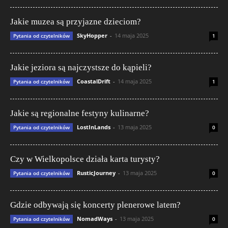
Jakie muzea są przyjazne dzieciom?
SkyHopper
-
14 maja 2025
Pytania od czytelników
1
Jakie jeziora są najczystsze do kąpieli?
CoastalDrift
-
14 maja 2025
Pytania od czytelników
1
Jakie są regionalne festyny kulinarne?
LostInLands
-
13 maja 2025
Pytania od czytelników
0
Czy w Wielkopolsce działa karta turysty?
RusticJourney
-
13 maja 2025
Pytania od czytelników
0
Gdzie odbywają się koncerty plenerowe latem?
NomadWays
-
13 maja 2025
Pytania od czytelników
0