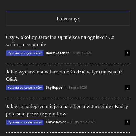
Polecamy:
Czy w okolicy Jarocina są miejsca na ognisko? Co
wolno, a czego nie
RoamCatcher
-
9 maja 2026
Pytania od czytelników
1
Jakie wydarzenia w Jarocinie śledzić w tym miesiącu?
Q&A
SkyHopper
-
1 maja 2026
Pytania od czytelników
0
Jakie są najlepsze miejsca na zdjęcia w Jarocinie? Kadry
polecane przez czytelników
TravelRover
-
31 stycznia 2026
Pytania od czytelników
1