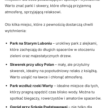
Warto znać parki‌ i skwery, które oferują​ przyjemną
atmosferę, sprzyjającą relaksowi.
Oto kilka miejsc, które z pewnością dostarczą chwili
wytchnienia:
Park na Starym Luboniu
– urokliwy​ park z alejkami,
które zachęcają do‌ długich spacerów w otoczeniu
zieleni oraz majestatycznych drzew.
Skwerek przy ulicy Polan
– mały, ale ⁢przytulny
skwerek, idealny na ​popołudniowy relaks z książką.
Warto ⁤usiąść na‍ ławce ‍i chłonąć atmosferę.
Park wzdłuż rzeki Warty
– idealne miejsce dla tych,
którzy​ pragną spędzić czas blisko wody. Można tu
spotkać biegaczy, rowerzystów i amatorów spacerów.
Ogród‍ przy Szkole Podstawowej
– nie tylko ‌dla