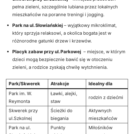
pełna zieleni, szczególnie lubiana przez lokalnych
mieszkańców​ na poranne treningi i jogging.
Park na ul. ⁤Słowiańskiej
– wyjątkowy mikroklimat,
który sprzyja‍ relaksowi, a okolica bogata⁢ jest ⁤w
różnorodne gatunki drzew i ‍krzewów.
Placyk zabaw przy ‍ul. Parkowej
⁤ – miejsce, w którym
dzieci mogą bezpiecznie bawić się w otoczeniu
zieleni, a ⁤rodzice zyskają chwilę wytchnienia.
Park/Skwerek
Atrakcje
Idealny ‍dla
Park im. W.
Ławki, alejki,
rodzin z dziećmi
Reymonta
⁤staw
Skwerek przy
Ścieżki⁢ do
Aktywnych
ul.Szkolnej
⁢biegania
mieszkańców
Park na ⁢ul.
Punkty
Miłośników