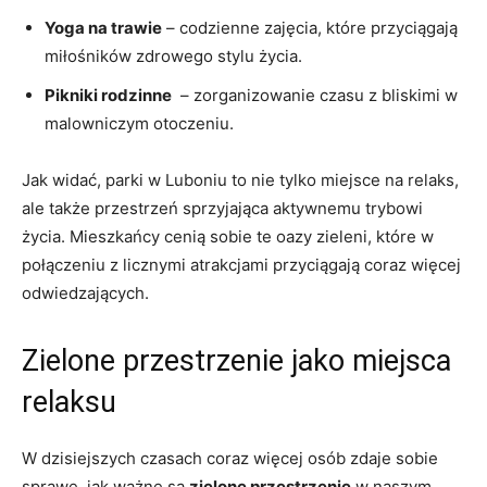
Yoga na trawie
– codzienne zajęcia, ⁢które przyciągają
miłośników ⁣zdrowego stylu życia.
Pikniki ⁢rodzinne
⁢ – ⁢zorganizowanie czasu z bliskimi w
malowniczym otoczeniu.
Jak widać, parki w ​Luboniu to ‍nie tylko miejsce na relaks,
ale także przestrzeń sprzyjająca⁣ aktywnemu trybowi
życia. Mieszkańcy cenią sobie ⁤te oazy zieleni, które w‍
połączeniu z licznymi​ atrakcjami przyciągają coraz więcej
odwiedzających.
Zielone przestrzenie jako⁤ miejsca
⁤relaksu
W dzisiejszych czasach coraz ⁤więcej osób‍ zdaje sobie
sprawę, jak‌ ważne są
zielone przestrzenie
w⁢ naszym