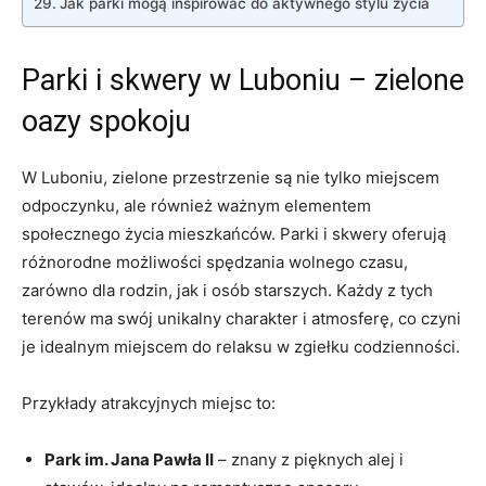
Jak parki mogą inspirować do aktywnego ⁢stylu życia
Parki i skwery w Luboniu​ –⁣ zielone
⁣oazy spokoju
W⁤ Luboniu, zielone przestrzenie są nie ⁤tylko miejscem ​
odpoczynku,⁣ ale również ważnym elementem
społecznego życia mieszkańców. Parki i skwery oferują
różnorodne‌ możliwości ⁢spędzania wolnego czasu,
zarówno dla rodzin,⁣ jak i osób ⁣starszych. Każdy z⁢ tych
⁢terenów ma swój unikalny​ charakter ‍i ‍atmosferę, co czyni
je idealnym miejscem do relaksu w zgiełku codzienności.
Przykłady atrakcyjnych miejsc to:
Park im. Jana Pawła II
​–‌ znany ⁣z pięknych alej i