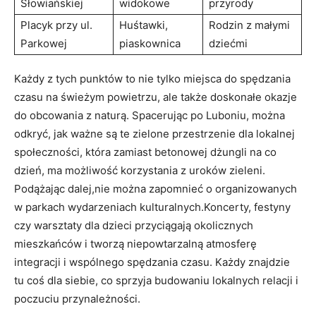
Słowiańskiej
widokowe
przyrody
Placyk przy ul.
Huśtawki,
Rodzin z małymi
Parkowej
piaskownica
dziećmi
Każdy z tych punktów to nie tylko miejsca⁢ do spędzania
czasu⁢ na świeżym powietrzu, ale także doskonałe okazje
do obcowania z naturą. Spacerując po Luboniu, można
odkryć, jak ważne są ⁤te zielone przestrzenie dla lokalnej⁤
społeczności, która zamiast ⁣betonowej dżungli na⁢ co
dzień,‌ ma możliwość ‍korzystania z​ uroków zieleni.
Podążając dalej,nie można zapomnieć‌ o organizowanych
w‌ parkach wydarzeniach kulturalnych.Koncerty, festyny
czy warsztaty dla dzieci przyciągają okolicznych
mieszkańców i tworzą niepowtarzalną atmosferę
integracji ⁢i wspólnego spędzania czasu. Każdy znajdzie
tu coś dla siebie, co sprzyja budowaniu lokalnych relacji i
poczuciu przynależności.