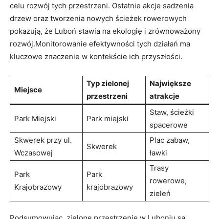
celu rozwój tych ​przestrzeni. Ostatnie​ akcje sadzenia
drzew oraz tworzenia⁣ nowych ścieżek rowerowych
pokazują, że Luboń stawia na ekologię i zrównoważony
rozwój.Monitorowanie efektywności tych działań ma
kluczowe znaczenie w kontekście ich przyszłości.
Typ zielonej‌
Największe
Miejsce
przestrzeni
atrakcje
Staw, ⁤ścieżki
Park ​Miejski
Park miejski
spacerowe
Skwerek przy ul.
Plac zabaw,
Skwerek
Wczasowej
ławki
Trasy
Park
Park
rowerowe,
Krajobrazowy
krajobrazowy
zieleń
Podsumowując, zielone przestrzenie ⁢w Luboniu są