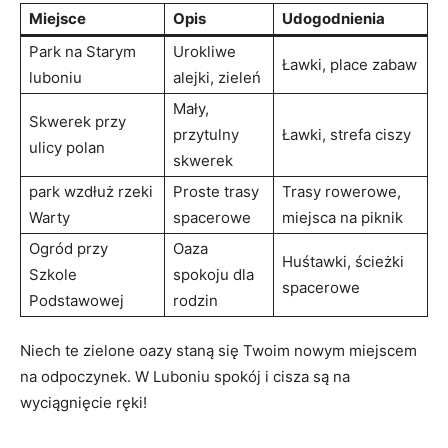
Miejsce
Opis
Udogodnienia
Park na⁢ Starym
Urokliwe
Ławki,‍ place zabaw
luboniu
alejki, zieleń
Mały,
Skwerek przy
przytulny
Ławki, strefa ciszy
ulicy polan
skwerek
park‍ wzdłuż rzeki
Proste trasy
Trasy rowerowe,
Warty
spacerowe
miejsca na piknik
Ogród⁣ przy
Oaza‌
Huśtawki, ścieżki
Szkole
spokoju dla
spacerowe
Podstawowej
rodzin
Niech te ​zielone oazy​ staną się Twoim​ nowym miejscem
na odpoczynek. ⁣W ⁢Luboniu spokój i cisza ⁤są na
wyciągnięcie ręki!