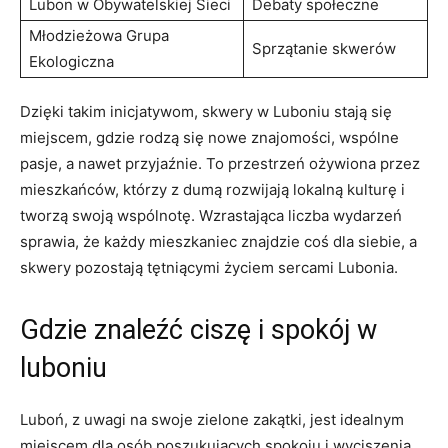
Lubon w Obywatelskiej Sieci
Debaty społeczne
Młodzieżowa Grupa
Sprzątanie skwerów
Ekologiczna
Dzięki takim inicjatywom, skwery w Luboniu stają ⁢się
miejscem,‌ gdzie rodzą się nowe znajomości, wspólne​
pasje, a nawet przyjaźnie. To przestrzeń ożywiona przez‍
mieszkańców, którzy z dumą ⁣rozwijają lokalną⁢ kulturę ​i
tworzą swoją wspólnotę. Wzrastająca‌ liczba wydarzeń
sprawia, że każdy mieszkaniec znajdzie coś dla siebie, a
skwery ⁤pozostają tętniącymi życiem sercami‌ Lubonia.
Gdzie znaleźć ciszę​ i spokój w
luboniu
Luboń, z​ uwagi na swoje zielone zakątki, jest idealnym
miejscem dla osób poszukujących spokoju ‌i wyciszenia.