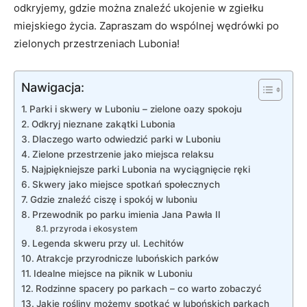
odkryjemy, gdzie można znaleźć​ ukojenie w zgiełku
miejskiego życia. Zapraszam do wspólnej wędrówki po
zielonych przestrzeniach Lubonia!
Nawigacja:
Parki i skwery w Luboniu​ –⁣ zielone ⁣oazy spokoju
Odkryj nieznane zakątki Lubonia
Dlaczego warto odwiedzić parki w Luboniu
Zielone przestrzenie jako⁤ miejsca ⁤relaksu
Najpiękniejsze parki Lubonia ⁤na ⁢wyciągnięcie ręki
Skwery jako⁢ miejsce ‍spotkań społecznych
Gdzie znaleźć ciszę​ i spokój w luboniu
Przewodnik po ⁣parku imienia Jana Pawła II
przyroda i ekosystem
Legenda skweru przy ul. Lechitów
Atrakcje przyrodnicze lubońskich ​parków
Idealne miejsce na piknik w Luboniu
Rodzinne spacery po⁢ parkach – co warto zobaczyć
Jakie rośliny możemy ⁣spotkać w lubońskich parkach