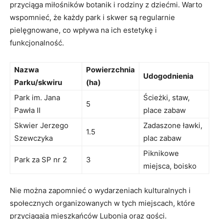
przyciąga miłośników botanik i rodziny z dziećmi. Warto
wspomnieć, że każdy park⁤ i skwer są regularnie
pielęgnowane,⁤ co wpływa na ich estetykę i
funkcjonalność.
Nazwa
Powierzchnia
Udogodnienia
Parku/skwiru
(ha)
Park im. Jana
Ścieżki, staw,
5
Pawła II
place zabaw
Skwier Jerzego
Zadaszone⁤ ławki,
1.5
Szewczyka
plac zabaw
Piknikowe
Park za ⁢SP nr 2
3
miejsca,‌ boisko
Nie można zapomnieć ⁤o wydarzeniach kulturalnych i
społecznych organizowanych w ⁤tych miejscach, które
przyciągają mieszkańców Lubonia oraz gości.