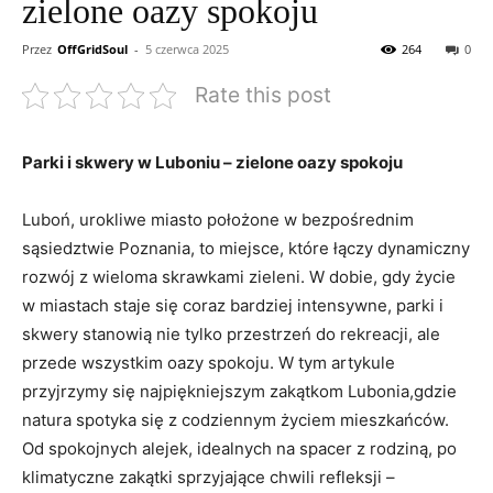
zielone oazy spokoju
Przez
OffGridSoul
-
5 czerwca 2025
264
0
Rate this post
Parki i skwery ⁤w Luboniu – zielone‍ oazy spokoju
Luboń,⁣ urokliwe miasto położone w bezpośrednim
sąsiedztwie Poznania, to‌ miejsce, które łączy dynamiczny
rozwój z wieloma skrawkami zieleni. W dobie, gdy życie
w ⁤miastach staje się coraz bardziej intensywne, parki i
skwery stanowią ⁤nie tylko przestrzeń do rekreacji, ale
przede wszystkim oazy spokoju. W tym artykule
przyjrzymy się ‍najpiękniejszym zakątkom Lubonia,gdzie
natura‍ spotyka się z codziennym życiem mieszkańców.⁤
Od spokojnych alejek, idealnych​ na spacer⁤ z rodziną, po
⁣klimatyczne zakątki sprzyjające chwili refleksji –