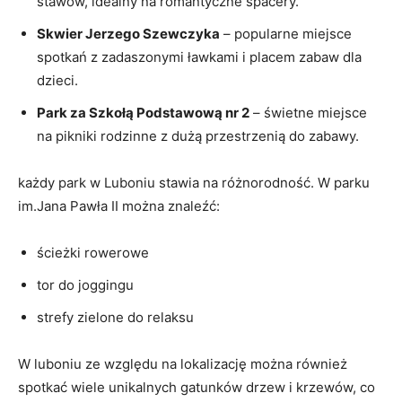
stawów, idealny na romantyczne spacery.
Skwier Jerzego Szewczyka
– ​popularne miejsce
spotkań z zadaszonymi ławkami i placem zabaw dla
dzieci.
Park za Szkołą Podstawową nr 2
–​ świetne miejsce
na pikniki rodzinne⁤ z dużą‍ przestrzenią do zabawy.
każdy park w⁢ Luboniu stawia na różnorodność. W parku
im.Jana Pawła II⁤ można znaleźć:
ścieżki rowerowe
tor do joggingu
strefy zielone do relaksu
W luboniu ze ⁤względu na lokalizację można również
spotkać wiele unikalnych gatunków drzew i krzewów, co‍