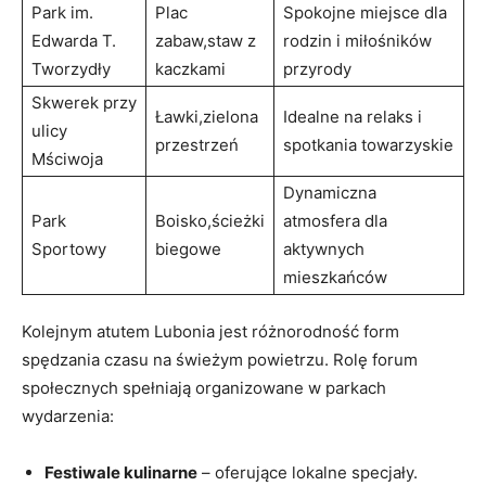
Park im.
Plac
Spokojne miejsce dla ​
Edwarda T.
⁣zabaw,staw z
rodzin‌ i miłośników
Tworzydły
kaczkami
przyrody
Skwerek przy
Ławki,zielona
Idealne na relaks i
ulicy
przestrzeń
spotkania towarzyskie
Mściwoja
Dynamiczna
Park
Boisko,ścieżki
atmosfera dla
Sportowy
biegowe
aktywnych
mieszkańców
Kolejnym atutem Lubonia jest różnorodność form
‍spędzania czasu na świeżym powietrzu. Rolę forum
społecznych spełniają organizowane w parkach
wydarzenia:
Festiwale kulinarne
– ⁢oferujące lokalne specjały.