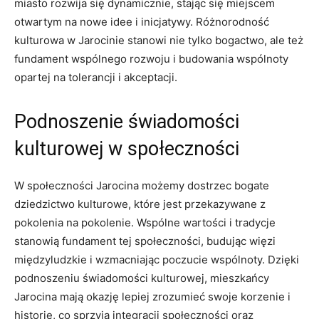
miasto rozwija się dynamicznie, stając⁣ się ‌miejscem
otwartym na nowe idee i⁣ inicjatywy. Różnorodność​
kulturowa w Jarocinie‌ stanowi ‌nie tylko bogactwo, ale też
fundament ⁣wspólnego rozwoju i budowania ‌wspólnoty
opartej ​na tolerancji i ⁤akceptacji.
Podnoszenie świadomości
kulturowej ​w społeczności
W ⁢społeczności Jarocina możemy dostrzec bogate⁣
dziedzictwo kulturowe, które jest ​przekazywane z
pokolenia na pokolenie. Wspólne wartości i ‍tradycje
stanowią⁣ fundament tej‍ społeczności,⁣ budując więzi
międzyludzkie i wzmacniając‌ poczucie wspólnoty. Dzięki
podnoszeniu świadomości kulturowej, ⁢mieszkańcy
⁣Jarocina mają ‌okazję lepiej‍ zrozumieć swoje ‌korzenie i
historię, ⁤co ⁣sprzyja ⁢integracji społeczności oraz