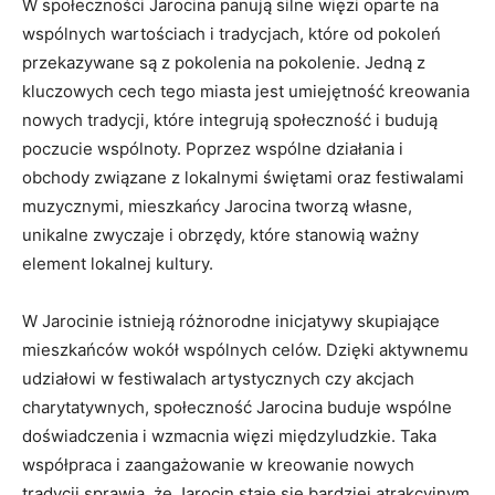
W społeczności Jarocina panują silne więzi oparte na
wspólnych wartościach i tradycjach, które od pokoleń
przekazywane są z pokolenia‍ na pokolenie. ​Jedną z
⁣kluczowych cech tego miasta jest umiejętność ⁣kreowania
nowych tradycji, które integrują społeczność i budują
poczucie‌ wspólnoty. Poprzez wspólne działania ‌i
obchody ‍związane z‍ lokalnymi świętami oraz festiwalami‌
muzycznymi, mieszkańcy ⁢Jarocina tworzą własne,​
unikalne zwyczaje i obrzędy, które stanowią ważny
element​ lokalnej‍ kultury.
W Jarocinie istnieją różnorodne inicjatywy ⁣skupiające
⁢mieszkańców wokół wspólnych celów. Dzięki aktywnemu
udziałowi⁢ w ​festiwalach‍ artystycznych czy ⁢akcjach
charytatywnych, społeczność Jarocina buduje wspólne
⁣doświadczenia i wzmacnia więzi ⁢międzyludzkie. Taka‍
współpraca i zaangażowanie ‍w kreowanie ‍nowych
⁢tradycji sprawia, że⁢ Jarocin ⁢staje się bardziej⁢ atrakcyjnym