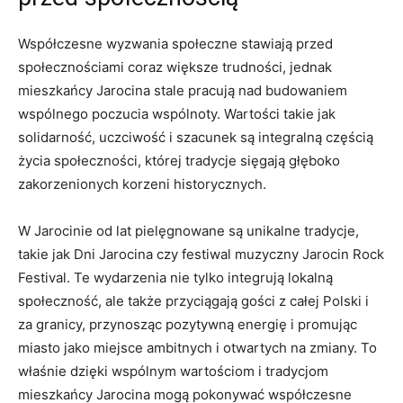
Współczesne wyzwania ⁢społeczne‌ stawiają przed
‌społecznościami ⁢coraz ⁤większe trudności, ‍jednak
mieszkańcy Jarocina‌ stale pracują nad budowaniem
wspólnego poczucia wspólnoty.‌ Wartości takie ⁣jak
solidarność, uczciwość i szacunek są integralną częścią
życia społeczności, której ​tradycje sięgają głęboko
⁢zakorzenionych korzeni historycznych.
W Jarocinie od lat​ pielęgnowane​ są unikalne tradycje,
takie jak ⁤Dni Jarocina czy festiwal​ muzyczny Jarocin Rock
Festival. Te wydarzenia nie tylko integrują ​lokalną
⁤społeczność,‍ ale także przyciągają gości ​z całej​ Polski‌ i ​
za granicy, przynosząc pozytywną ⁣energię⁤ i ‌promując
miasto jako‍ miejsce ambitnych i otwartych na zmiany. To
właśnie⁤ dzięki‌ wspólnym‌ wartościom i ⁣tradycjom
mieszkańcy Jarocina mogą⁤ pokonywać⁢ współczesne