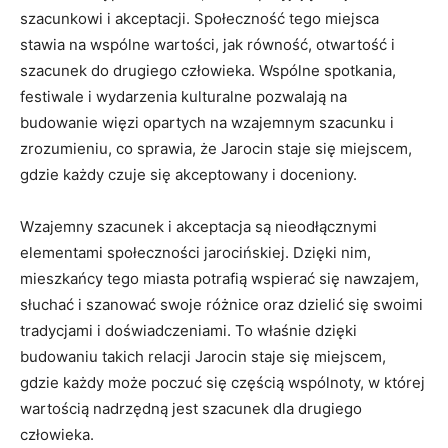
‍szacunkowi ⁤i akceptacji. Społeczność tego miejsca
stawia na​ wspólne ⁣wartości, jak równość, otwartość i
szacunek​ do⁢ drugiego człowieka. Wspólne ​spotkania,
festiwale i ⁣wydarzenia kulturalne pozwalają na
budowanie więzi opartych​ na wzajemnym szacunku i
zrozumieniu,‍ co sprawia, że Jarocin ⁣staje się miejscem,​
gdzie każdy czuje się akceptowany i doceniony.
Wzajemny szacunek i‍ akceptacja są nieodłącznymi
elementami społeczności jarocińskiej. Dzięki nim,
⁢mieszkańcy tego miasta potrafią wspierać się nawzajem,
słuchać i​ szanować swoje różnice‍ oraz dzielić się​ swoimi
tradycjami i doświadczeniami. To właśnie dzięki
budowaniu takich ‌relacji‌ Jarocin staje się​ miejscem,
gdzie każdy ⁣może poczuć⁤ się częścią⁤ wspólnoty, w której
wartością nadrzędną jest​ szacunek dla​ drugiego
człowieka.