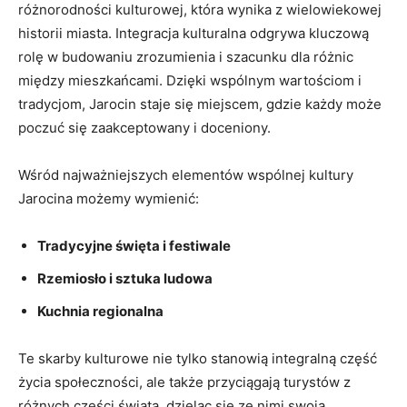
różnorodności kulturowej, która‌ wynika⁢ z wielowiekowej​
historii miasta. ‍Integracja kulturalna odgrywa kluczową
rolę⁤ w budowaniu ​zrozumienia i szacunku dla różnic⁢
między mieszkańcami. Dzięki wspólnym​ wartościom i
tradycjom, Jarocin‌ staje się⁤ miejscem, gdzie⁣ każdy może
poczuć​ się zaakceptowany i ‌doceniony.
Wśród najważniejszych ​elementów wspólnej kultury⁢
Jarocina możemy wymienić:⁢
Tradycyjne święta i ‌festiwale
Rzemiosło ⁤i sztuka ludowa
Kuchnia regionalna
Te skarby kulturowe nie‌ tylko stanowią integralną ‌część
życia społeczności, ⁢ale ⁢także przyciągają turystów z
różnych części‍ świata, dzieląc się ze⁢ nimi swoją