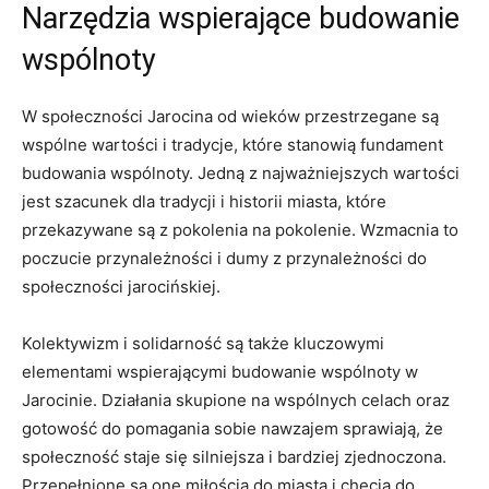
Narzędzia wspierające budowanie
wspólnoty
W społeczności Jarocina od wieków przestrzegane są
wspólne⁤ wartości i tradycje, które‍ stanowią fundament
‌budowania‍ wspólnoty. Jedną‌ z najważniejszych wartości
jest⁤ szacunek ‌dla tradycji ⁣i‌ historii miasta,‍ które
‍przekazywane są z​ pokolenia ‍na ⁤pokolenie. Wzmacnia to
poczucie ⁢przynależności i dumy z przynależności do
społeczności jarocińskiej.
Kolektywizm i solidarność ‍są także kluczowymi⁤
elementami wspierającymi​ budowanie‌ wspólnoty w
Jarocinie. Działania skupione‍ na wspólnych celach oraz
gotowość do ⁣pomagania sobie⁢ nawzajem sprawiają, że
społeczność‍ staje się silniejsza⁣ i ‍bardziej ⁤zjednoczona.
Przepełnione są one miłością do miasta i chęcią ⁣do