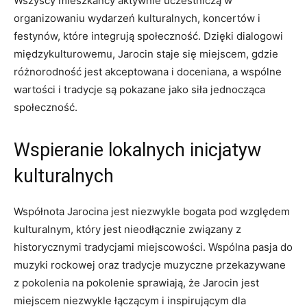
Wszyscy mieszkańcy aktywnie uczestniczą w
organizowaniu wydarzeń⁤ kulturalnych, koncertów⁤ i
festynów, które integrują⁣ społeczność. Dzięki dialogowi
międzykulturowemu, ‍Jarocin ‍staje się miejscem, gdzie
⁢różnorodność jest⁣ akceptowana i ⁣doceniana, a wspólne
wartości i tradycje są ​pokazane jako siła⁤ jednocząca
⁢społeczność.
Wspieranie lokalnych inicjatyw
kulturalnych
Współnota Jarocina jest ⁣niezwykle bogata pod względem‍
kulturalnym, który jest nieodłącznie związany z
historycznymi tradycjami miejscowości. ⁢Wspólna pasja do
muzyki ⁤rockowej ⁣oraz‍ tradycje ⁢muzyczne przekazywane
z pokolenia na pokolenie‍ sprawiają,​ że Jarocin jest
miejscem niezwykle łączącym ​i inspirującym⁣ dla