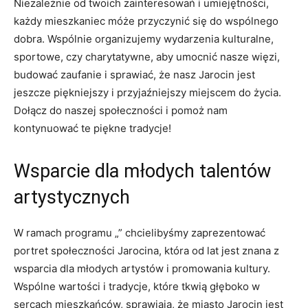
Niezależnie⁢ od‍ twoich‌ zainteresowań ‍i umiejętności,
⁢każdy‍ mieszkaniec​ móże przyczynić się do​ wspólnego⁢
dobra. Wspólnie organizujemy‍ wydarzenia ‌kulturalne,
sportowe, czy ⁤charytatywne, ‍aby umocnić nasze ⁣więzi,
budować zaufanie i ‌sprawiać, że⁣ nasz Jarocin⁢ jest⁢
jeszcze piękniejszy i przyjaźniejszy miejscem do ⁣życia.
‍Dołącz do naszej‍ społeczności i pomoż nam
kontynuować te piękne⁢ tradycje!
Wsparcie dla młodych​ talentów
artystycznych
W ramach programu „” chcielibyśmy zaprezentować
portret ⁤społeczności Jarocina, która od lat⁢ jest znana z
wsparcia ⁤dla młodych ‍artystów ‌i promowania ​kultury.
Wspólne wartości i tradycje, które⁣ tkwią​ głęboko ‍w​
sercach⁢ mieszkańców, sprawiają, że miasto‍ Jarocin jest⁢