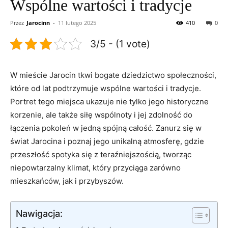
Wspólne wartości i tradycje
Przez
Jarocinn
-
11 lutego 2025
410
0
3/5 - (1 vote)
W mieście Jarocin⁤ tkwi bogate dziedzictwo⁢ społeczności,
‌które ⁤od lat podtrzymuje wspólne wartości i tradycje.
Portret tego ​miejsca ukazuje nie tylko jego historyczne
korzenie, ale także siłę⁤ wspólnoty i ​jej ⁣zdolność ‌do
łączenia ​pokoleń w jedną spójną ⁢całość.‌ Zanurz się w⁢
świat Jarocina⁣ i⁤ poznaj ‍jego‌ unikalną atmosferę, gdzie
przeszłość spotyka⁤ się z ‌teraźniejszością, tworząc
niepowtarzalny klimat, który przyciąga⁢ zarówno
mieszkańców, jak i ⁢przybyszów.
Nawigacja: