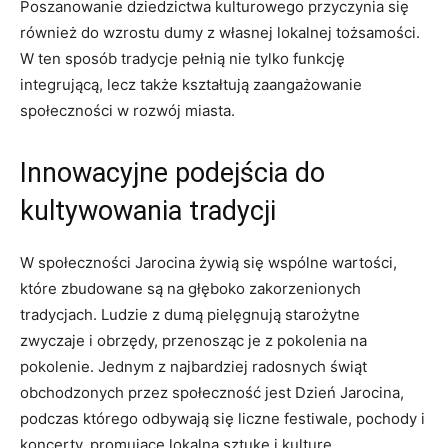
Poszanowanie dziedzictwa kulturowego przyczynia się
również do wzrostu dumy⁣ z własnej⁢ lokalnej tożsamości.​
W ‌ten‍ sposób tradycje pełnią nie tylko funkcję
integrującą, lecz także kształtują zaangażowanie
⁤społeczności w ‌rozwój miasta.
Innowacyjne podejścia do​
kultywowania tradycji
W społeczności ‍Jarocina żywią ​się wspólne​ wartości,
które⁢ zbudowane są na ​głęboko⁣ zakorzenionych‍
tradycjach. Ludzie z dumą pielęgnują starożytne
zwyczaje ⁣i‌ obrzędy, przenosząc je z pokolenia na
pokolenie.‌ Jednym ⁤z najbardziej radosnych świąt⁢
obchodzonych przez społeczność​ jest Dzień ‍Jarocina,‌
podczas⁢ którego odbywają się liczne festiwale, pochody i
koncerty, promujące lokalną sztukę i kulturę.