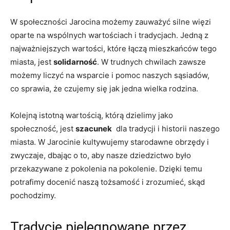
W społeczności ⁢Jarocina możemy zauważyć silne więzi
oparte⁢ na ⁤wspólnych⁤ wartościach⁣ i tradycjach. Jedną z
najważniejszych​ wartości, które⁤ łączą mieszkańców tego ​
miasta, jest
solidarność
. W ⁣trudnych ⁤chwilach ⁤zawsze
możemy​ liczyć na ⁤wsparcie i pomoc naszych sąsiadów,
co‍ sprawia, że czujemy się jak jedna wielka rodzina.
Kolejną istotną wartością, którą dzielimy jako
społeczność, jest
szacunek
⁤ dla tradycji​ i⁢ historii naszego
miasta.⁢ W Jarocinie kultywujemy starodawne obrzędy i
zwyczaje, dbając⁣ o to, aby ⁣nasze dziedzictwo było⁣
przekazywane z‍ pokolenia na pokolenie. ⁤Dzięki ​temu⁢
potrafimy docenić naszą tożsamość i zrozumieć, skąd
pochodzimy.
Tradycje pielęgnowane przez