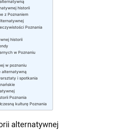
 alternatywną
atywnej historii
ne z Poznaniem
alternatywnej
zeczywistości Poznania
nej historii
gendy
larnych w Poznaniu
nej w poznaniu
ię alternatywną
arsztaty i spotkania
znańskie
natywnej
torii Poznania
łczesną kulturę Poznania
rii alternatywnej