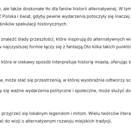
, ale także doskonałe tło dla fanów historii alternatywnej. W ty
Polska i świat, gdyby pewne wydarzenia potoczyły się inaczej.
ośników spekulacji historycznych.
aleźć ślady przeszłości, które inspirują do alternatywnych wiz
 najczystszej formie łączy się z fantazją.Oto kilka takich punk
óre w ciekawy sposób interpretuje historię miasta, oferując t
, może stać się przestrzenią, w której wyobraźnia odtworzy sce
 się ważne wydarzenia polityczne i społeczne, może służyć do
ż przyjrzeć się lokalnym legendom i mitom. Wielu twórców liter
 do wizji o alternatywnym rozwoju miejskich tradycji.