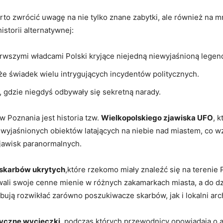
o zwrócić uwagę na nie tylko znane zabytki, ale również na mn
storii alternatywnej:
rwszymi władcami Polski kryjące niejedną niewyjaśnioną legen
kże świadek wielu intrygujących incydentów politycznych.
 gdzie niegdyś odbywały się sekretną narady.
w Poznania jest historia tzw.
Wielkopolskiego zjawiska UFO
, 
ewyjaśnionych obiektów latających na niebie nad miastem, co 
zjawisk paranormalnych.
ę skarbów ukrytych
,które rzekomo miały znaleźć się na terenie 
li swoje cenne mienie w różnych zakamarkach miasta, a do dziś
róbują rozwikłać zarówno poszukiwacze skarbów, jak i lokalni ar
yczne wycieczki
, podczas których przewodnicy opowiadają o a