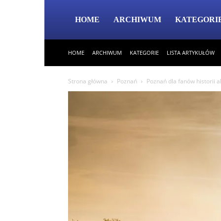
HOME
ARCHIWUM
KATEGORI
HOME
ARCHIWUM
KATEGORIE
LISTA ARTYKUŁÓW
Strona główna
Poznań
Poznań dla fanów historii a