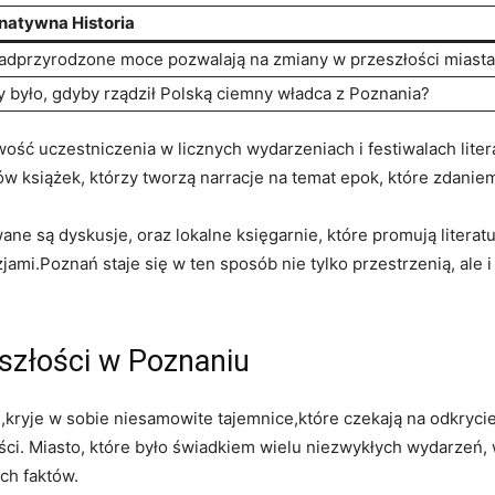
rnatywna Historia
nadprzyrodzone moce pozwalają na zmiany w przeszłości miasta
y było, gdyby rządził Polską ciemny władca z Poznania?
iwość uczestniczenia w licznych wydarzeniach i festiwalach lite
w książek, którzy tworzą narracje na temat epok, które zdaniem
wane są dyskusje, oraz lokalne księgarnie, które promują litera
ami.Poznań staje się w ten sposób nie tylko przestrzenią, ale i 
szłości w Poznaniu
kryje w sobie niesamowite tajemnice,które czekają na odkrycie.
ci. Miasto, które było świadkiem wielu niezwykłych wydarzeń, 
ch faktów.