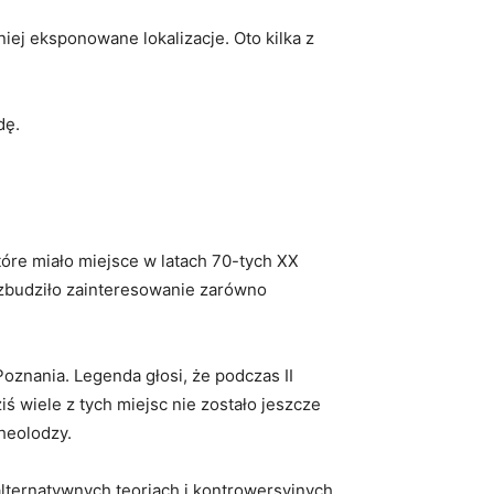
iej eksponowane lokalizacje. Oto kilka z
dę.
które miało miejsce w latach 70-tych XX
wzbudziło zainteresowanie zarówno
Poznania. Legenda głosi, że podczas II
 wiele z tych miejsc nie zostało jeszcze
cheolodzy.
lternatywnych teoriach i kontrowersyjnych