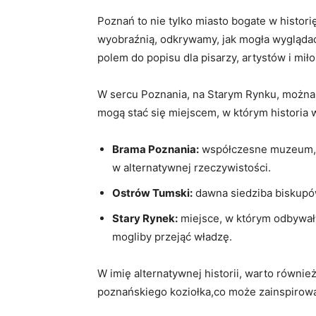
Poznań to nie tylko miasto bogate w historię
wyobraźnią, odkrywamy, jak mogła wyglądać 
polem do popisu dla pisarzy, artystów i mił
W sercu Poznania, na Starym Rynku, można zn
mogą stać się miejscem, w którym historia w
Brama Poznania:
współczesne muzeum, kt
w alternatywnej rzeczywistości.
Ostrów Tumski:
dawna siedziba biskupów
Stary Rynek:
miejsce, w którym odbywały
mogliby przejąć władzę.
W imię alternatywnej historii, warto równie
poznańskiego koziołka,co może zainspirować