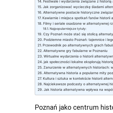
Festiwale i wydarzenia związane z historią
Jak zorganizować wycieczkę śladami altern
Alternatywne postacie historyczne związa
Kawiarnie i miejsca spotkań fanów historii 
Filmy i seriale osadzone w alternatywnej r
Najpopularniejsze tytuły:
Czy Poznań może stać się stolicą alternatyw
Podziemne miasto Poznań: tajemnice i le
Przewodnik po alternatywnych grach fabu
Alternatywne gry fabularne w Poznaniu
Wirtualne wydarzenia o historii alternatyw
jak społeczności lokalne eksplorują histor
Zanurzenie w alternatywnych historiach: w
Alternatywna historia a popularne mity po
Kultura i sztuka w kontekście historii alter
Najciekawsze podcasty o alternatywnej his
Jak historia alternatywna wpływa na wspó
Poznań jako centrum histo