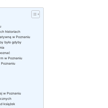
u
ch historiach
rnatywną w Poznaniu
 by było gdyby
nia
 poznać
ym w Poznaniu
w Poznaniu
nej w Poznaniu
ycznych
ąd książek