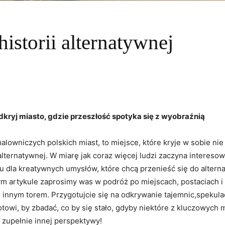
istorii alternatywnej
Odkryj miasto, gdzie przeszłość spotyka się z wyobraźnią
alowniczych polskich miast, to miejsce, które kryje w sobie nie t
 alternatywnej. W miarę jak coraz więcej ludzi zaczyna interes
u dla kreatywnych umysłów, które chcą przenieść się do altern
ym artykule zaprosimy was w podróż po miejscach, postaciach i
się innym torem. Przygotujcie się na odkrywanie tajemnic,spekul
gotowi, by zbadać, co by się stało, gdyby niektóre z kluczowyc
 zupełnie innej perspektywy!