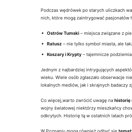
Podczas wędrówek po starych uliczkach wart
nich, które mogą zaintrygować pasjonatów hi
Ostrów Tumski
– miejsca związane z pie
Ratusz
– nie tylko symbol miasta, ale ta
Koszary i Krypty
– tajemnicze podziemia,
Jednym z najbardziej intrygujących aspektó
wieku. Wiele osób zgłaszało obserwacje ni
lokalnych mediów, jak i skrajnych badaczy 
Co więcej,warto zwrócić uwagę na
histori
wojny światowej niektórzy mieszkańcy chowa
odkrytych. Historię tą w ostatnich latach p
W Poznaniu mogą również odbyć się
temat