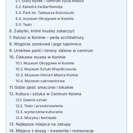
Stary Rynek – centrum‌ życia miasta
Katedra św.Bartłomieja
Park im. Tadeusza Kościuszki
muzeum Okręgowe w Koninie
Teatr
Zabytki, które musisz ‍zobaczyć
Ratusz w ⁣Koninie ⁣– perła architektury
Wzgórze zamkowe i‌ jego⁣ tajemnice
Urokliwe parki i ‍tereny zielone w‌ centrum
Ciekawe muzea w ​Koninie
Muzeum Okręgowe w Koninie
Muzeum Sztuki Współczesnej
Muzeum Historii Miasta Konina
Muzeum cukrownictwa
Gdzie zjeść ⁤smacznie ‌i lokalnie
Kultura i sztuka w Centrum Konina
Galerie sztuki
Teatr ‌i przedstawienia
wydarzenia kulturalne
Muzyka ⁣i festiwale
Najlepsze‌ miejsca na zakupy
Miejsca z duszą – kawiarnie i restauracje