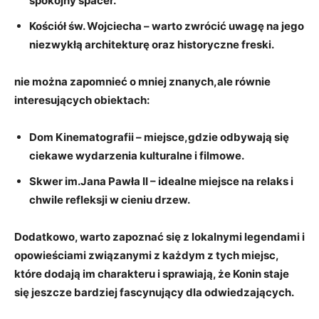
spokojny spacer.
Kościół ‍św. Wojciecha
– warto zwrócić uwagę na jego
‍niezwykłą architekturę ​oraz ⁣historyczne freski.
nie można zapomnieć o mniej ⁣znanych,ale równie
interesujących obiektach:
Dom⁢ Kinematografii
– miejsce,gdzie odbywają się
ciekawe wydarzenia kulturalne i filmowe.
Skwer im.Jana Pawła‍ II
– idealne miejsce na relaks i
chwile refleksji w cieniu drzew.
Dodatkowo, warto zapoznać się z lokalnymi legendami i
opowieściami ​związanymi z ‍każdym z tych miejsc,
które dodają im charakteru i sprawiają, że Konin staje
się jeszcze bardziej fascynujący dla odwiedzających.