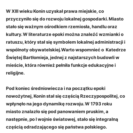
W XIII⁣ wieku Konin ‍uzyskał​ prawa miejskie,‍ co
przyczyniło się do⁢ rozwoju lokalnej gospodarki. Miasto
stało się ważnym ośrodkiem rzemiosła, handlu oraz
kultury. W literaturze epoki można znaleźć wzmianki⁢ o​
ratuszu, który ⁣stał się symbolem lokalnej administracji i
wspólnoty obywatelskiej.Warto ‌wspomnieć o ⁣
Katedrze ​
Świętej​ Bartłomieja
, jednej z najstarszych budowli w
mieście, która również pełniła funkcje edukacyjne i
religijne.
Pod koniec średniowiecza⁢ i⁤ na początku epoki⁣
nowożytnej, Konin stał‌ się częścią Rzeczypospolitej, co⁢
wpłynęło na jego dynamikę rozwoju. W​ 1793​ roku
miasto znalazło się pod‌ panowaniem pruskim,⁤ a
następnie, po ​I wojnie światowej, stało się integralną⁢
częścią odradzającego się państwa ⁢polskiego.