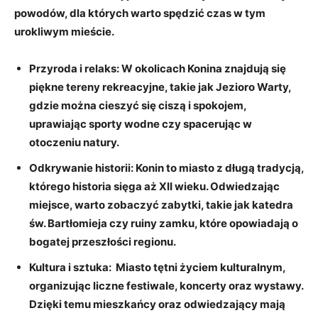
powodów, dla których warto spędzić czas w tym
urokliwym ​mieście.
Przyroda i⁢ relaks:
W‌ okolicach Konina ​znajdują się
piękne tereny ⁤rekreacyjne,⁤ takie jak Jezioro​ Warty,
gdzie można​ cieszyć się ciszą ⁤i spokojem,
uprawiając ⁤sporty wodne ‍czy spacerując w
otoczeniu natury.
Odkrywanie historii:
Konin ‌to miasto z długą ⁢tradycją,
którego historia sięga aż XII wieku. Odwiedzając
miejsce,⁣ warto ​zobaczyć zabytki, ‌takie jak katedra⁤
św. Bartłomieja ⁢czy‌ ruiny zamku, które ‍opowiadają‌ o
bogatej ‌przeszłości regionu.
Kultura⁤ i sztuka:
⁢ Miasto tętni‌ życiem kulturalnym,
⁣organizując liczne⁤ festiwale, koncerty oraz ​wystawy.
Dzięki ‍temu ⁢mieszkańcy oraz ​odwiedzający ‍mają