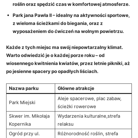
roślin oraz ⁢spędzić czas w ⁢komfortowej atmosferze.
Park ⁤jana ‌Pawła ⁣II
– idealny na aktywności sportowe,
z wieloma ścieżkami do⁢ biegania, oraz z
wyposażeniem do ćwiczeń na ⁢wolnym powietrzu.
Każde‍ z ⁤tych ⁣miejsc ma ⁣swój ‍niepowtarzalny klimat.
Warto odwiedzić je⁢ o ⁣każdej porze roku ⁢– ‌od
wiosennego kwitnienia⁣ kwiatów, przez letnie ⁤pikniki, aż
po jesienne spacery ‍po opadłych liściach.
Nazwa parku
Główne⁤ atrakcje
Aleje spacerowe, plac ⁢zabaw,
Park Miejski
ścieżki rowerowe
Skwer im. Mikołaja
Wydarzenia kulturalne,strefa
Kopernika
relaksu
Ogród przy ul.
Różnorodność roślin, strefa