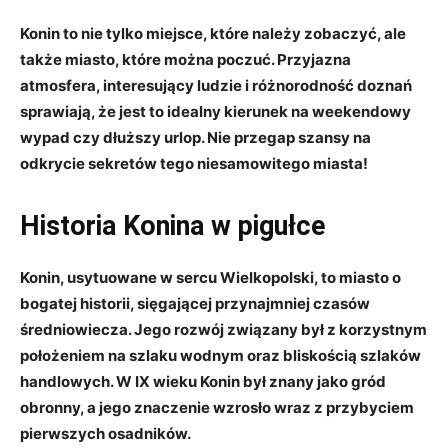
Konin to nie tylko‍ miejsce, ‌które należy zobaczyć,‌ ale​
także⁢ miasto, które można poczuć. Przyjazna
atmosfera,​ interesujący ludzie i różnorodność doznań
sprawiają, że jest to idealny ‍kierunek na weekendowy
wypad czy dłuższy ​urlop. Nie przegap szansy‌ na
odkrycie sekretów tego niesamowitego miasta!
Historia⁢ Konina w ⁢pigułce
Konin, usytuowane w sercu Wielkopolski, to miasto ⁢o
bogatej⁢ historii, sięgającej przynajmniej czasów⁣
średniowiecza. Jego rozwój związany był z korzystnym
położeniem na⁢ szlaku wodnym oraz bliskością szlaków
handlowych. W ‍IX wieku Konin⁣ był ⁤znany ⁤jako gród
obronny, a‌ jego znaczenie wzrosło wraz z ​przybyciem
pierwszych ⁤osadników.