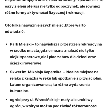
oazy zieleni oferują nie tylko⁣ odpoczynek, ale również
⁤różne formy​ aktywności ⁢fizycznej‍ i rekreacji.
Oto kilka najważniejszych‍ miejsc,które⁢ warto
odwiedzić:
Park ⁤Miejski
– ⁤to największa przestrzeń​ rekreacyjna
‍w środku miasta,gdzie można‌ znaleźć ‌nie ‌tylko
alejki ​spacerowe,ale i plac⁢ zabaw dla‍ dzieci oraz
ścieżki rowerowe.
Skwer im. Mikołaja​ Kopernika
‌ – idealne ⁣miejsce na
‍relaks z książką w ręku lub spotkanie ⁢z przyjaciółmi.
Latem organizowane są tu różne wydarzenia
kulturalne.
ogród przy ⁣ul. Wrzesińskiej
– mały, ale urokliwy
ogród, w⁢ którym można podziwiać ‍różnorodność