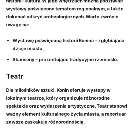
historii ‌i ⁢kultury. ‍W‌ jego ‌wnętrzach można podziwiać
wystawy ⁤poświęcone tematom​ regionalnym, ‌a także​
dokonać odkryć archeologicznych. ⁢Warto zwrócić
uwagę na:
Wystawę poświęconą historii Konina
– zgłębiająca
dzieje miasta,
Skanseny
–‌ prezentujące⁣ tradycyjne rzemiosło.
Teatr
Dla⁢ miłośników sztuki, ‌Konin oferuje wystepy ⁤w
lokalnym teatrze, który organizuje różnorodne⁣
spektakle oraz wydarzenia artystyczne. Teatr stanowi
ważny element ‍kulturalnego życia miasta, a repertuar
zawsze zaskakuje różnorodnością.