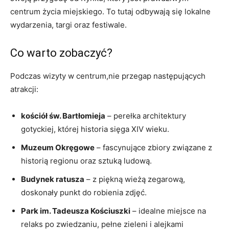
centrum życia miejskiego. To tutaj odbywają się lokalne
wydarzenia, targi ​oraz festiwale.
Co warto zobaczyć?
Podczas⁣ wizyty w centrum,nie przegap następujących
atrakcji:
kościół św. ‌Bartłomieja
– perełka architektury
gotyckiej,⁣ której historia sięga ⁣XIV​ wieku.
Muzeum ⁢Okręgowe
⁢– fascynujące zbiory związane z
historią regionu ⁣oraz sztuką ludową.
Budynek ratusza
– z piękną ⁣wieżą ⁤zegarową,
doskonały punkt do robienia zdjęć.
Park im. Tadeusza Kościuszki
– idealne miejsce na
⁣relaks ​po ‌zwiedzaniu, pełne zieleni⁣ i alejkami