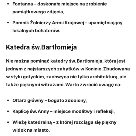
Fontanna
– doskonałe miejsce ⁢na ⁤zrobienie
pamiątkowego zdjęcia,
Pomnik Żołnierzy⁤ Armii⁣ Krajowej
– ​upamiętniający
lokalnych‌ bohaterów.
Katedra św.Bartłomieja
Nie⁢ można‍ pominąć ​katedry św. Bartłomieja, która jest
jednym ‍z najstarszych ⁢zabytków w Koninie. Zbudowana
w stylu gotyckim, zachwyca nie ⁣tylko architekturą, ale
także pięknymi witrażami. Warto zwrócić uwagę na:
Ołtarz główny
–‍ bogato zdobiony,
Kaplicę św.⁢ Anny
⁣– miejsce modlitwy i refleksji,
Wieżę‌ katedralną
– z której​ rozciąga się piękny
widok⁢ na miasto.