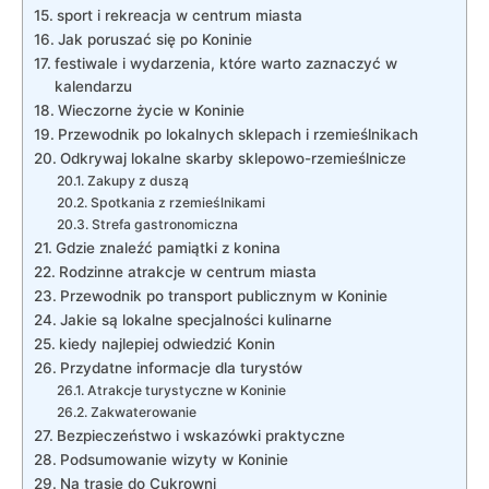
sport i ⁤rekreacja w centrum miasta
Jak poruszać się po Koninie
festiwale i​ wydarzenia,⁣ które warto zaznaczyć w
kalendarzu
Wieczorne ‍życie w Koninie
Przewodnik po lokalnych sklepach i⁢ rzemieślnikach
Odkrywaj lokalne⁣ skarby⁣ sklepowo-rzemieślnicze
Zakupy ⁤z duszą
Spotkania⁢ z rzemieślnikami
Strefa gastronomiczna
Gdzie znaleźć pamiątki z‌ konina
Rodzinne atrakcje ⁣w centrum miasta
Przewodnik⁣ po ⁤transport publicznym​ w Koninie
Jakie⁢ są lokalne‍ specjalności kulinarne
kiedy⁢ najlepiej odwiedzić Konin
Przydatne ⁤informacje dla turystów
Atrakcje turystyczne w ‌Koninie
Zakwaterowanie
Bezpieczeństwo i wskazówki praktyczne
Podsumowanie wizyty w Koninie
Na ⁢trasie⁣ do⁢ Cukrowni