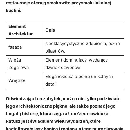
restauracje oferują smakowite przysmaki lokalnej
⁤kuchni.
Element
Opis
Architektur
Neoklasycystyczne zdobienia, pełne
fasada
pilastrów.
Wieża
Element dominujący,⁣ wydający‌
Zegarowa
dźwięk dzwonów.
Eleganckie sale pełne unikalnych
Wnętrze
detali.
Odwiedzając ten zabytek, można​ nie tylko podziwiać
jego⁤ architektoniczne piękno, ale także ⁤poznać ⁤jego
bogatą historię, która sięga aż ​do średniowiecza.
Ratusz ​jest świadkiem⁢ wielu wydarzeń,które
kształtowały losy Konina i regionu,a ​jego ‌mury skrywają