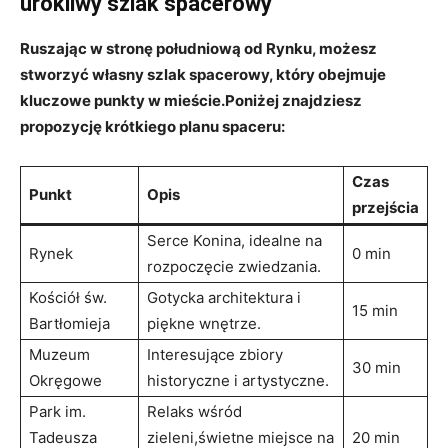
urokliwy ​szlak‌ spacerowy
Ruszając w stronę⁤ południową od ⁤Rynku, ‌możesz
stworzyć własny szlak spacerowy, ​który obejmuje
kluczowe punkty w mieście.Poniżej znajdziesz⁣
propozycję⁢ krótkiego planu⁣ spaceru:
Czas
Punkt
Opis
przejścia
Serce Konina, idealne⁤ na
Rynek
0 min
rozpoczęcie zwiedzania.
Kościół św.
Gotycka architektura i
15 min
Bartłomieja
piękne wnętrze.
Muzeum
Interesujące ‍zbiory
30 min
Okręgowe
⁤historyczne i artystyczne.
Park ‍im.
Relaks⁣ wśród
‍Tadeusza
zieleni,świetne ​miejsce na
20 min