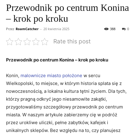
Przewodnik po centrum Konina
– krok po kroku
Przez
RoamCatcher
-
20 kwietnia 2025
388
0
Rate this post
Przewodnik po centrum ⁣Konina – krok po ‌kroku
Konin,
malownicze miasto położone
⁢ w sercu
Wielkopolski, to miejsce,⁢ w którym historia splata się z
nowoczesnością, a lokalna kultura tętni‌ życiem. Dla tych,
którzy pragną odkryć jego niesamowite zakątki,‌
przygotowaliśmy szczegółowy przewodnik po ⁢centrum
miasta. W naszym ⁣artykule zabierzemy cię w podróż
przez urokliwe uliczki, pełne zabytków, kafejek i
unikalnych ​sklepów. ⁣Bez względu na ‌to, czy planujesz