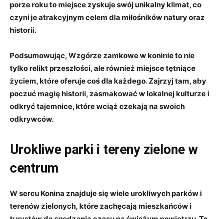
porze⁣ roku to‍ miejsce zyskuje swój unikalny ⁤klimat, co
czyni⁣ je atrakcyjnym celem⁣ dla miłośników natury oraz
historii.
Podsumowując, Wzgórze zamkowe w koninie to nie
tylko relikt przeszłości, ⁤ale również ⁣miejsce tętniące
życiem, które oferuje coś dla każdego.⁣ Zajrzyj⁣ tam,⁣ aby
poczuć magię historii, zasmakować w lokalnej kulturze i⁣
odkryć tajemnice, które ‍wciąż‌ czekają ⁤na swoich
odkrywców.
Urokliwe parki i ‍tereny zielone w‌
centrum
W⁣ sercu Konina znajduje ​się wiele urokliwych⁤ parków i
terenów zielonych, ⁤które zachęcają⁢ mieszkańców i
turystów do spędzania czasu na świeżym powietrzu. Te