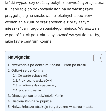
krótki wypad, czy dłuższy ​pobyt, z​ pewnością znajdziesz
tu inspirację do odkrywania Konina na⁢ własną ⁣rękę.
‌przygotuj ‌się na smakowanie‍ lokalnych specjałów,
wchłanianie kultury oraz spotkanie​ z przyjaznymi
mieszkańcami tego wspaniałego⁢ miejsca. ⁣Wyrusz z nami
w⁢ podróż⁤ krok po kroku, aby⁢ poznać ⁣wszystkie ⁤skarby,
jakie kryje centrum Konina!
Nawigacja:
Przewodnik po centrum Konina – krok​ po ⁢kroku
Odkryj serce Konina
Co warto zobaczyć?
Praktyczne ‌wskazówki
urokliwy ​szlak‌ spacerowy
podsumowanie
Dlaczego‌ warto odwiedzić Konin
Historia⁢ Konina w ⁢pigułce
Najważniejsze atrakcje turystyczne w⁣ sercu miasta