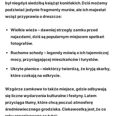
był niegdyś siedzibą​ książąt konińskich. ⁤Dziś możemy
podziwiać jedynie ⁣fragmenty murów, ale ich majestat
wciąż⁤ przyprawia o dreszcze:
Wielkie wieże
– dawniej strzegły zamku przed‍
najazdami, dziś są popularnym miejscem spotkań
‍fotografów.
Ruchome schody
– legendy ​mówią o ich⁢ tajemniczej
mocy, przyciągającej ‍mieszkańców i ‍turystów.
Ukryte‌ piwnice
– niektórzy twierdzą,⁤ że kryją ‌skarby,
które czekają na odkrycie.
Wzgórze ‍zamkowe to także miejsce, ​gdzie odbywają
się liczne wydarzenia‌ kulturalne i festyny. Latem
przyciąga tłumy, ⁢które chcą⁤ poczuć atmosferę
średniowiecznego grodziska.⁣ Ciekawostką ‌jest,że co
roku organizowane są ⁢tutaj: