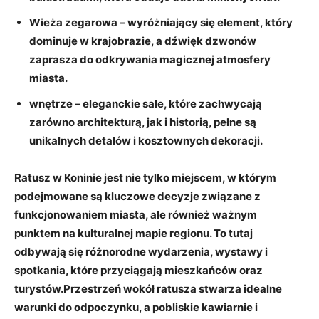
Wieża⁣ zegarowa
– wyróżniający się element, który
dominuje ⁣w krajobrazie, a ​dźwięk dzwonów
‍zaprasza​ do odkrywania magicznej atmosfery
miasta.
wnętrze
– eleganckie sale, które zachwycają
zarówno architekturą, jak​ i‌ historią, pełne są
unikalnych⁣ detalów i ‌kosztownych ‌dekoracji.
Ratusz w Koninie ⁤jest nie ⁢tylko miejscem, w którym
podejmowane ⁤są ​kluczowe⁤ decyzje związane z
funkcjonowaniem miasta,‌ ale również ważnym⁢
punktem na kulturalnej mapie regionu.​ To ‌tutaj
odbywają się różnorodne wydarzenia, wystawy i
spotkania, które przyciągają⁣ mieszkańców oraz
turystów.Przestrzeń wokół ratusza stwarza ‍idealne
warunki ‍do odpoczynku, ​a pobliskie ‍kawiarnie ‌i