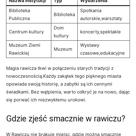
Nazwa instytucji
Typ
Wydarzenia
Biblioteka
Spotkania
Biblioteka
Publiczna
autorskie,warsztaty
Dom
Centrum kultury
koncerty,spektakle
kultury
Muzeum Ziemi
Wystawy
Muzeum
Rawickiej
czasowe,edukacyjne
Magia rawicza tkwi w połączeniu starych tradycji z
nowoczesnością.Każdy zakątek tego pięknego miasta
opowiada swoją historię, a zabytki są ich cennymi
świadkami. Bez wątpienia, warto odkryć je na nowo, dając
się porwać ich niezwykłemu urokowi.
Gdzie zjeść smacznie w rawiczu?
W Rawiczu nie brakuje miejsc, gdzie można smacznie