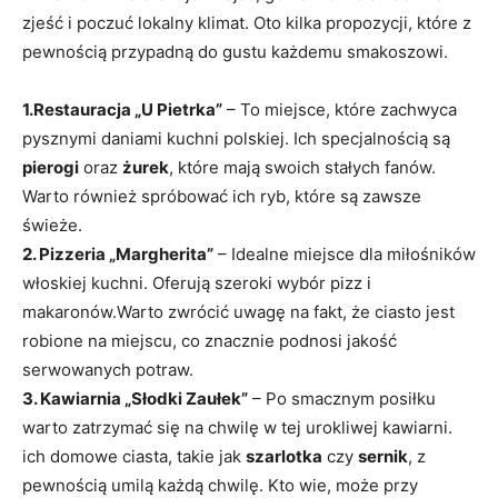
zjeść i poczuć lokalny klimat. Oto kilka propozycji, które z
pewnością przypadną do gustu każdemu smakoszowi.
1.Restauracja „U Pietrka”
– To miejsce, które zachwyca
pysznymi daniami kuchni polskiej. Ich specjalnością są
pierogi
oraz
żurek
, które mają swoich stałych fanów.
Warto również spróbować ich ryb, które są zawsze
świeże.
2. Pizzeria „Margherita”
– Idealne miejsce dla miłośników
włoskiej kuchni. Oferują szeroki wybór pizz i
makaronów.Warto zwrócić uwagę na fakt, że ciasto jest
robione na miejscu, co znacznie podnosi jakość
serwowanych potraw.
3. Kawiarnia „Słodki Zaułek”
– Po smacznym posiłku
warto zatrzymać się na chwilę w tej urokliwej kawiarni.
ich domowe ciasta, takie jak
szarlotka
czy
sernik
, z
pewnością umilą każdą chwilę. Kto wie, może przy