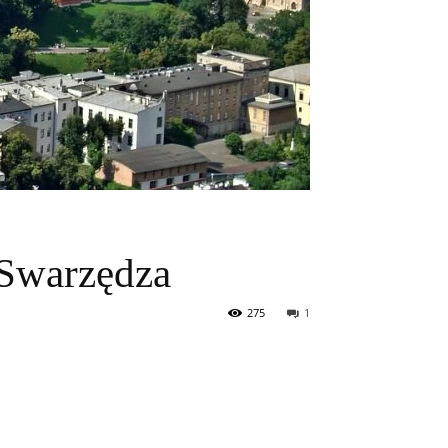
 Swarzędza
275
1