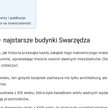
enty i publikacje
ywa na nowoczesność
– najstarsze budynki Swarzędza
jak historia przesiąka każdy zakątek tego malowniczego mias
dumnie, opowiadając historie swoich dawnych mieszkańców. Oto k
o zobaczyć:
eku, ten gotycki budynek zachwyca nie tylko architekturą, al
nej.
dowla z XIX wieku, która była świadkiem wielu ważnych wydarz
gę przechodniów.
we,drewniane chaty z XVIII wieku to doskonały przykład lokalnej