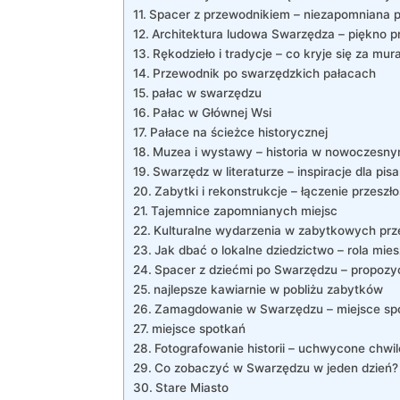
Spacer z przewodnikiem – niezapomniana 
Architektura ludowa Swarzędza – piękno p
Rękodzieło i tradycje – co kryje się za mur
Przewodnik po swarzędzkich pałacach
pałac w swarzędzu
Pałac w Głównej Wsi
Pałace na ścieżce historycznej
Muzea i wystawy – historia w nowoczesn
Swarzędz w literaturze – inspiracje dla pisa
Zabytki i rekonstrukcje – łączenie przeszło
Tajemnice zapomnianych miejsc
Kulturalne wydarzenia w zabytkowych prz
Jak dbać o lokalne dziedzictwo – rola mi
Spacer z dziećmi po Swarzędzu – propozyc
najlepsze kawiarnie w pobliżu zabytków
Zamagdowanie w Swarzędzu – miejsce sp
miejsce spotkań
Fotografowanie historii – uchwycone chwi
Co zobaczyć w Swarzędzu w jeden dzień?
Stare Miasto