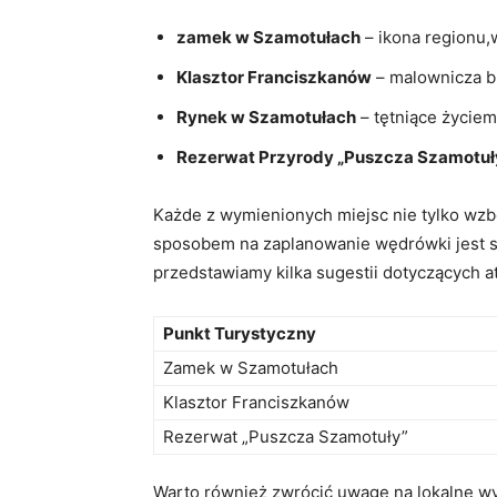
zamek w Szamotułach
– ikona regionu,w
Klasztor Franciszkanów
– malownicza b
Rynek w Szamotułach
– tętniące życiem
Rezerwat Przyrody „Puszcza Szamotuł
Każde z wymienionych miejsc nie tylko wzb
sposobem na zaplanowanie wędrówki jest s
przedstawiamy kilka sugestii dotyczących at
Punkt Turystyczny
Zamek w Szamotułach
Klasztor Franciszkanów
Rezerwat „Puszcza Szamotuły”
Warto również zwrócić uwagę na lokalne wyda