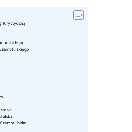
ę turystyczną
amotulskiego
 Szamotulskiego
im
trasie
tulskim
 Szamotulskim