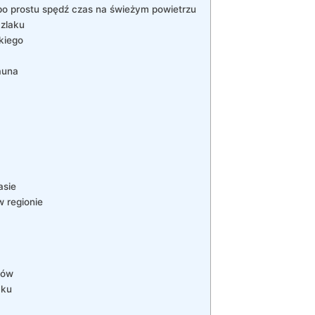
o prostu spędź czas na świeżym powietrzu
Szlaku
kiego
auna
asie
w regionie
ków
aku