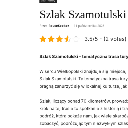
Szamotuły
Szlak Szamotulski 
Przez
RouteSeeker
-
11 października 2025
3.5/5 - (2 votes)
Szlak Szamotulski – tematyczna trasa tur
W sercu Wielkopolski znajduje się miejsce, 
Szlak Szamotulski. Ta tematyczna trasa tur
pragną zanurzyć się w lokalnej kulturze, ja
Szlak, liczący ponad 70 kilometrów, prowad
krok na tej trasie to spotkanie z historią 
podróż, która pokaże nam, jak wiele skarbó
zobaczyć, podróżując tym niezwykłym szla