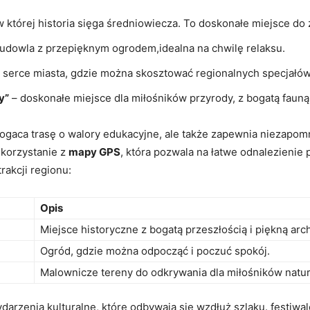
 której historia sięga średniowiecza. To doskonałe miejsce do 
udowla z przepięknym ogrodem,idealna na chwilę relaksu.
 serce miasta, gdzie można skosztować regionalnych specjałów
y”
– doskonałe miejsce dla miłośników przyrody, z bogatą fauną 
ogaca trasę o walory edukacyjne, ale także zapewnia niezapom
korzystanie z
mapy GPS
, która pozwala na łatwe odnalezieni
rakcji regionu:
Opis
Miejsce historyczne z bogatą przeszłością i piękną arch
Ogród, gdzie można odpocząć i poczuć spokój.
Malownicze tereny do odkrywania dla miłośników natur
rzenia kulturalne, które odbywają się wzdłuż szlaku. festiwale