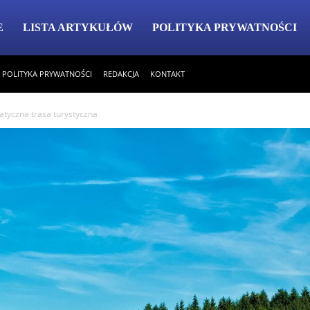
E
LISTA ARTYKUŁÓW
POLITYKA PRYWATNOŚCI
POLITYKA PRYWATNOŚCI
REDAKCJA
KONTAKT
atyczna trasa turystyczna