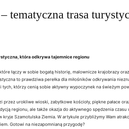
– tematyczna trasa turysty
ystyczna, która odkrywa tajemnice regionu
które łączy w sobie bogatą historię, malownicze krajobrazy ora
ystyczna to prawdziwa perełka dla miłośników odkrywania niezn
k i tych, którzy cenią sobie aktywny wypoczynek na świeżym pow
zi przez urokliwe wioski, zabytkowe kościoły, piękne pałace or
i tradycją regionu, ale także okazja do aktywnego spędzenia czas
w kryje Szamotulska Ziemia. W artykule przybliżymy Wam atrakc
kiem. Gotowi na niezapomnianą przygodę?