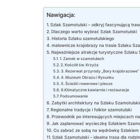
Nawigacja:
Szlak Szamotulski – odkryj fascynującą tras
Dlaczego warto wybrać Szlak Szamotulski
Historia Szlaku szamotulskiego
malownicze krajobrazy na trasie Szlaku Sz
Najważniejsze atrakcje turystyczne Szlaku
1. Zamek w szamotułach
2. Kościół św. Krzyża
3. Rezerwat przyrody „Bory krajobrazowe”
4. Muzeum Obrazu i Rysunku
5. Ścieżki rowerowe i piesze
6.Klimatyczne kawiarnie i restauracje
Podsumowanie
Zabytki architektury na Szlaku Szamotulsk
Regionalne tradycje i folklor szamotulski
Przewodnik po interesujących miejscach na 
Jak zaplanować wycieczkę Szlakiem Szamo
Co zabrać ze sobą na wędrówkę Szlakiem
Szlak Szamotulski – idealna trasa dla rodzin