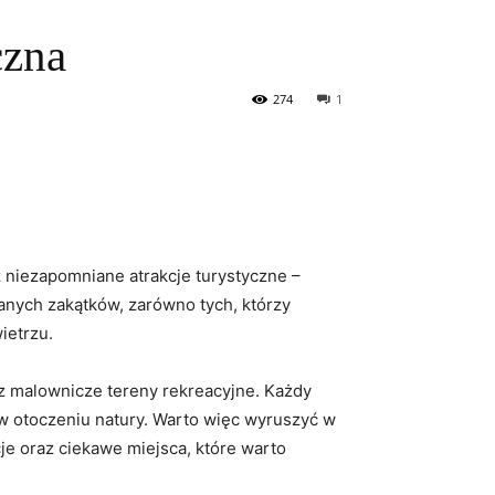
czna
274
1
z niezapomniane atrakcje turystyczne –
anych zakątków, zarówno tych, którzy
ietrzu.
az malownicze tereny rekreacyjne. Każdy
u w otoczeniu natury. Warto więc wyruszyć w
je oraz ciekawe miejsca, które warto