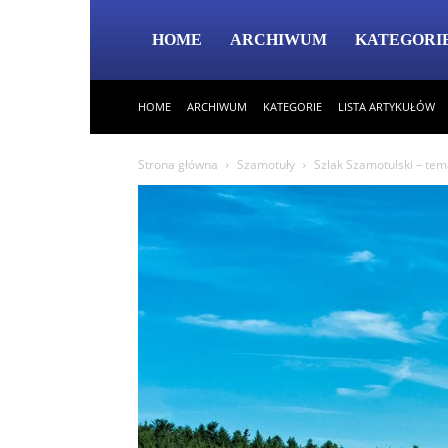
HOME
ARCHIWUM
KATEGORI
HOME
ARCHIWUM
KATEGORIE
LISTA ARTYKUŁÓW
Strona główna
Szamotuły
Szlak Szamotulski – tem