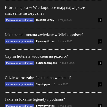
Które miejsca w Wielkopolsce mają największe
znaczenie historyczne?
RusticJourney
-
4 maja 2025
Pytania od czytelników
0
Jakie zamki można zwiedzać w Wielkopolsce?
FlyawayNotes
-
4 maja 2025
Pytania od czytelników
0
Czy są hotele z widokiem na jezioro?
SunsetCompass
-
4 maja 2025
Pytania od czytelników
0
Gdzie warto zabrać dzieci na weekend?
SkyHopper
-
3 maja 2025
Pytania od czytelników
0
Jakie są lokalne legendy i podania?
FlyawayNotes
-
3 maja 2025
Pytania od czytelników
0