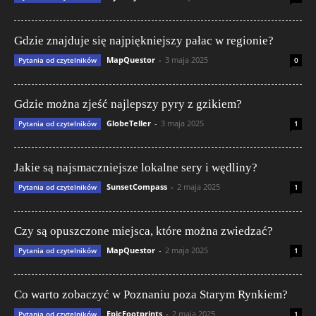
Gdzie znajduje się najpiękniejszy pałac w regionie?
MapQuestor
-
3 maja 2025
Pytania od czytelników
0
Gdzie można zjeść najlepszy pyry z gzikiem?
GlobeTeller
-
3 maja 2025
Pytania od czytelników
1
Jakie są najsmaczniejsze lokalne sery i wędliny?
SunsetCompass
-
2 maja 2025
Pytania od czytelników
1
Czy są opuszczone miejsca, które można zwiedzać?
MapQuestor
-
2 maja 2025
Pytania od czytelników
1
Co warto zobaczyć w Poznaniu poza Starym Rynkiem?
EpicFootprints
-
2 maja 2025
Pytania od czytelników
1