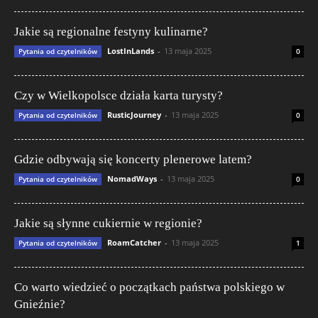
Jakie są regionalne festyny kulinarne?
LostInLands
-
13 maja 2025
Pytania od czytelników
0
Czy w Wielkopolsce działa karta turysty?
RusticJourney
-
13 maja 2025
Pytania od czytelników
0
Gdzie odbywają się koncerty plenerowe latem?
NomadWays
-
13 maja 2025
Pytania od czytelników
0
Jakie są słynne cukiernie w regionie?
RoamCatcher
-
13 maja 2025
Pytania od czytelników
1
Co warto wiedzieć o początkach państwa polskiego w
Gnieźnie?