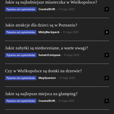
Jakie są najładniejsze miasteczka w Wielkopolsce?
CoastalDrift
-
9 maja 2025
Pytania od czytelników
1
Jakie atrakcje dla dzieci są w Poznaniu?
MistyBackpack
-
9 maja 2025
Pytania od czytelników
0
Jakie zabytki są niedoceniane, a warte uwagi?
SunsetCompass
-
9 maja 2025
Pytania od czytelników
1
Czy w Wielkopolsce są domki na drzewie?
MapQuestor
-
9 maja 2025
Pytania od czytelników
1
Jakie są najlepsze miejsca na glamping?
CoastalDrift
-
9 maja 2025
Pytania od czytelników
1