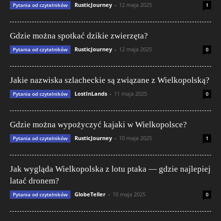
RusticJourney
-
12 maja 2025
Pytania od czytelników
1
Gdzie można spotkać dzikie zwierzęta?
RusticJourney
-
12 maja 2025
Pytania od czytelników
0
Jakie nazwiska szlacheckie są związane z Wielkopolską?
LostInLands
-
11 maja 2025
Pytania od czytelników
0
Gdzie można wypożyczyć kajaki w Wielkopolsce?
RusticJourney
-
10 maja 2025
Pytania od czytelników
1
Jak wygląda Wielkopolska z lotu ptaka — gdzie najlepiej
latać dronem?
GlobeTeller
-
10 maja 2025
Pytania od czytelników
0