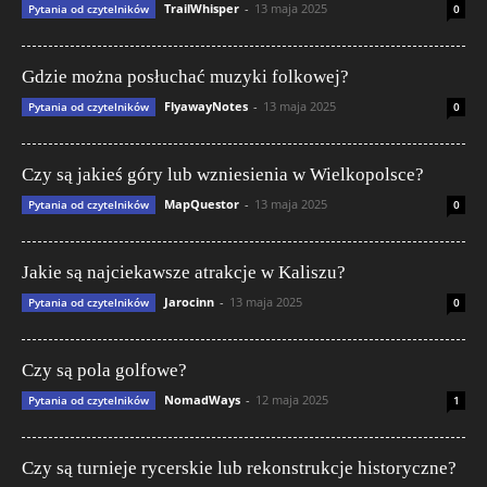
TrailWhisper
-
13 maja 2025
Pytania od czytelników
0
Gdzie można posłuchać muzyki folkowej?
FlyawayNotes
-
13 maja 2025
Pytania od czytelników
0
Czy są jakieś góry lub wzniesienia w Wielkopolsce?
MapQuestor
-
13 maja 2025
Pytania od czytelników
0
Jakie są najciekawsze atrakcje w Kaliszu?
Jarocinn
-
13 maja 2025
Pytania od czytelników
0
Czy są pola golfowe?
NomadWays
-
12 maja 2025
Pytania od czytelników
1
Czy są turnieje rycerskie lub rekonstrukcje historyczne?