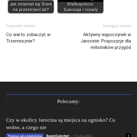
Jak zmieniał się Śrem
Wielkopolsce:
na przestrzeni lat?
Sukcesja i rozwój
Poprzedni artykuł
Następny artykuł
Co warto zobaczyć w
Aktywny wypoczynek w
Trzemesznie?
Jarocinie: Propozycje dla
miłośników przygód
Polecamy:
Czy w okolicy Jarocina są miejsca na ognisko? Co
wolno, a czego nie
RoamCatcher
-
9 maja 2026
Pytania od czytelników
1