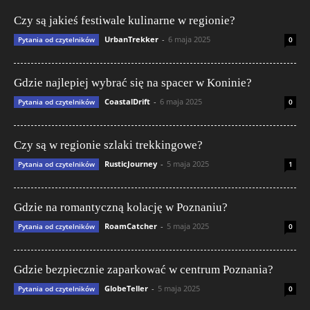
Czy są jakieś festiwale kulinarne w regionie?
UrbanTrekker
-
6 maja 2025
Pytania od czytelników
0
Gdzie najlepiej wybrać się na spacer w Koninie?
CoastalDrift
-
6 maja 2025
Pytania od czytelników
0
Czy są w regionie szlaki trekkingowe?
RusticJourney
-
5 maja 2025
Pytania od czytelników
1
Gdzie na romantyczną kolację w Poznaniu?
RoamCatcher
-
5 maja 2025
Pytania od czytelników
0
Gdzie bezpiecznie zaparkować w centrum Poznania?
GlobeTeller
-
5 maja 2025
Pytania od czytelników
0