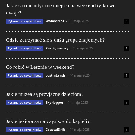
Jakie są romantyczne miejsca na weekend tylko we
dwoje?
WanderLog
-
15 maja 2025
Pytania od czytelników
0
Gdzie zatrzymać się z dużą grupą znajomych?
RusticJourney
-
15 maja 2025
Pytania od czytelników
1
Co robić w Lesznie w weekend?
LostInLands
-
14 maja 2025
Pytania od czytelników
1
Jakie muzea są przyjazne dzieciom?
SkyHopper
-
14 maja 2025
Pytania od czytelników
1
Jakie jeziora są najczystsze do kąpieli?
CoastalDrift
-
14 maja 2025
Pytania od czytelników
1