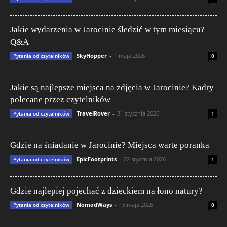
Jakie wydarzenia w Jarocinie śledzić w tym miesiącu?
Q&A
SkyHopper
-
1 maja 2026
Pytania od czytelników
0
Jakie są najlepsze miejsca na zdjęcia w Jarocinie? Kadry
polecane przez czytelników
TravelRover
-
31 stycznia 2026
Pytania od czytelników
1
Gdzie na śniadanie w Jarocinie? Miejsca warte poranka
EpicFootprints
-
22 stycznia 2026
Pytania od czytelników
1
Gdzie najlepiej pojechać z dzieckiem na łono natury?
NomadWays
-
15 maja 2025
Pytania od czytelników
0