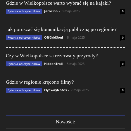
Gdzie w Wielkopolsce warto wybrać się na kajaki?
Jarocinn
-
8 maja 2025
Pytania od czytelników
0
Jak poruszać się komunikacją publiczną po regionie?
OffGridSoul
-
8 maja 2025
Pytania od czytelników
0
Czy w Wielkopolsce są rezerwaty przyrody?
HiddenTrail
-
8 maja 2025
Pytania od czytelników
0
Gdzie w regionie kręcono filmy?
FlyawayNotes
-
7 maja 2025
Pytania od czytelników
0
Nowości: