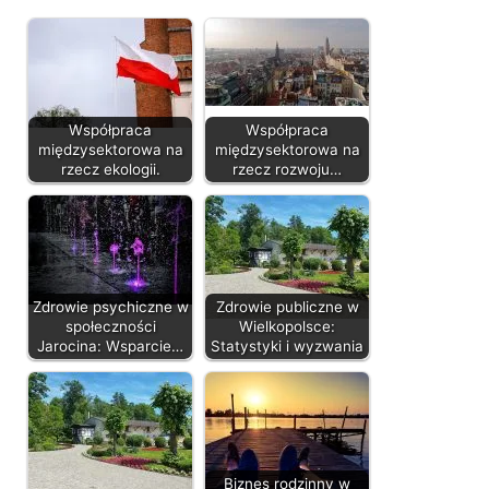
Współpraca
Współpraca
międzysektorowa na
międzysektorowa na
rzecz ekologii.
rzecz rozwoju…
Zdrowie psychiczne w
Zdrowie publiczne w
społeczności
Wielkopolsce:
Jarocina: Wsparcie…
Statystyki i wyzwania
Biznes rodzinny w