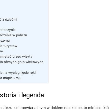
ć z dziećmi
rotoszynie
edzenia w pobliżu
oszyna
la turystów
ie
amiętać przed wizytą
dla różnych grup wiekowych
a na wyciągnięcie ręki
na mapie kraju
toria i legenda
zgórzu z niepowtarzalnym widokiem na okolicę, to miejsce, które