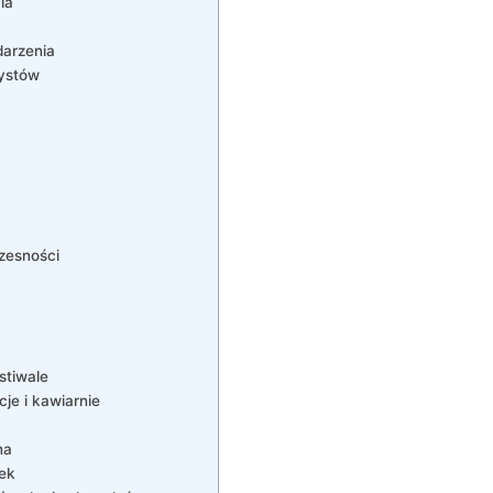
ia
darzenia
rystów
czesności
stiwale
je i kawiarnie
na
nek