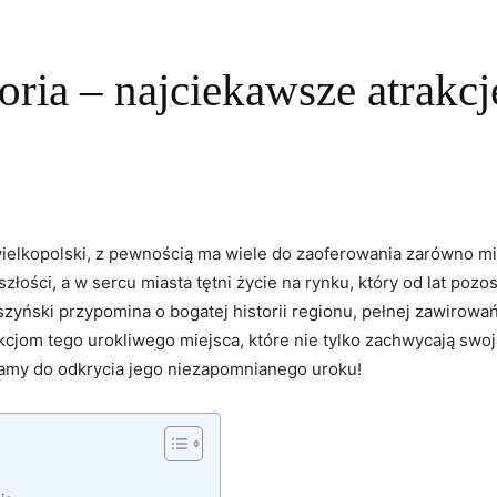
oria – najciekawsze atrakc
wielkopolski, z pewnością ma wiele do zaoferowania zarówno mi
złości, a w sercu miasta tętni życie na rynku, który od lat pozo
yński przypomina o bogatej historii regionu, pełnej zawirowań
cjom tego urokliwego miejsca, które nie tylko zachwycają swoją
aszamy do odkrycia jego niezapomnianego uroku!