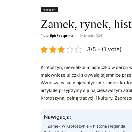
Krotoszyn
Zamek, rynek, hist
Przez
EpicFootprints
-
10 sierpnia 2025
3/5 - (1 vote)
Krotoszyn, niewielkie miasteczko w sercu 
malownicze uliczki skrywają tajemnice przes
Wznoszący się majestatycznie zamek krotosz
artykule przyjrzymy się najciekawszym atrak
Krotoszyna, pełną tradycji i kultury. Zapr
Nawigacja:
Zamek w Krotoszynie – historia i legenda