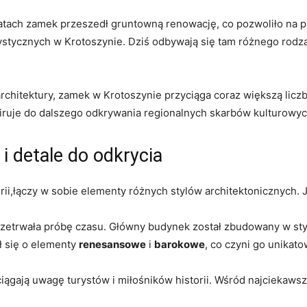
atach zamek przeszedł gruntowną renowację, co pozwoliło na p
rystycznych w Krotoszynie. Dziś odbywają się tam różnego rodzaj
j architektury, zamek w Krotoszynie przyciąga coraz większą licz
spiruje do dalszego odkrywania regionalnych skarbów kulturowyc
i detale do odkrycia
ii,łączy w sobie elementy różnych stylów architektonicznych. 
przetrwała próbę czasu. Główny budynek został zbudowany w sty
ał się o elementy
renesansowe
i
barokowe
, co czyni go unikat
ciągają uwagę turystów i miłośników historii. Wśród najciekawsz