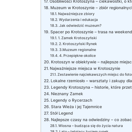
Osobliwości Krotoszyna – ciekawostki, o kt
Muzeum w Krotoszynie – zbiór regionalny
Najważniejsze zbiory
Wydarzenia i edukacja
Jak odwiedzić muzeum?
Spacer po Krotoszynie – trasa na weekend
1. Zamek Krotoszyński
2. Krotoszyński Rynek
3.Muzeum regionalne
4. Przepiękne okolice
Krotoszyn w obiektywie – najlepsze miejsc
Najważniejsze miejsca w Krotoszynie
Zestawienie najciekawszych miejsc do fot
Lokalne rzemiosło – warsztaty i zakupy dl
Legendy Krotoszyna – historie, które przet
Nieznany Zamek
Legendy o Rycerzach
Stara Wieża i jej Tajemnice
Stół Legend
Najlepsze czasy na odwiedziny – co zobac
Wiosna – budząca się do życia natura
Lato – tętniący życiem rynek