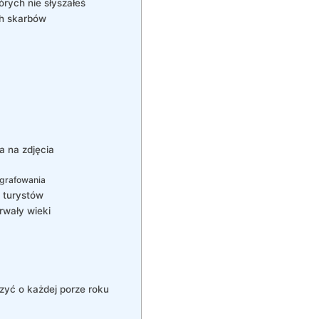
órych nie słyszałeś
ch skarbów
a na zdjęcia
ografowania
a turystów
rwały wieki
zyć o każdej porze roku