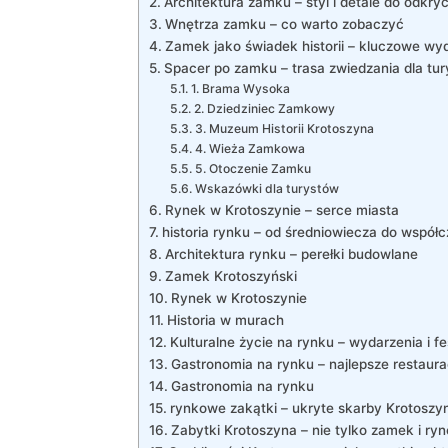
Architektura zamku – styl i detale do odkryc
Wnętrza zamku – co warto zobaczyć
Zamek jako świadek historii – kluczowe wy
Spacer po zamku – trasa zwiedzania dla tu
1. Brama Wysoka
2. Dziedziniec Zamkowy
3. Muzeum Historii Krotoszyna
4. Wieża Zamkowa
5. Otoczenie Zamku
Wskazówki dla turystów
Rynek w Krotoszynie – serce miasta
historia rynku – od średniowiecza do współ
Architektura rynku – perełki budowlane
Zamek Krotoszyński
Rynek w Krotoszynie
Historia w murach
Kulturalne życie na rynku – wydarzenia i fe
Gastronomia na rynku – najlepsze restaurac
Gastronomia na rynku
rynkowe zakątki – ukryte skarby Krotoszy
Zabytki Krotoszyna – nie tylko zamek i ry