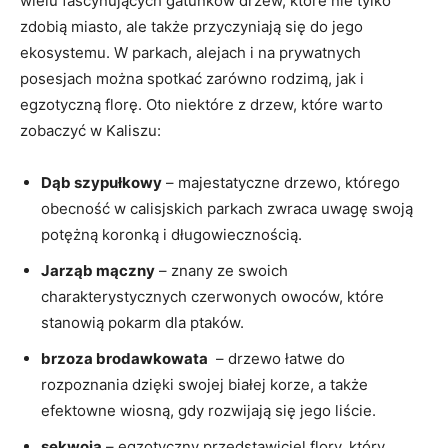
wielu fascynujących gatunków drzew, które nie tylko
zdobią⁤ miasto, ale także przyczyniają się do jego​
ekosystemu. W ‍parkach, alejach i na prywatnych
posesjach można spotkać zarówno rodzimą, jak i
egzotyczną florę. Oto ⁣niektóre z drzew, które warto
zobaczyć w Kaliszu:
Dąb​ szypułkowy
– majestatyczne drzewo, którego
obecność w calisjskich parkach zwraca uwagę swoją
potężną koronką i długowiecznością.
Jarząb mączny
‌– znany ze swoich
charakterystycznych czerwonych owoców, które
stanowią pokarm dla ptaków.
brzoza brodawkowata
​ – drzewo łatwe do​
rozpoznania⁢ dzięki swojej białej korze, a także
efektowne wiosną, gdy rozwijają się jego liście.
sekwoja
– egzotyczny przedstawiciel flory, który