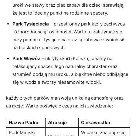
urokliwe stawy oraz⁣ plac zabaw dla dzieci sprawiają,
że⁢ jest to idealny punkt na rodzinne spacery.
Park Tysiąclecia
– przestronny park,który zachwyca
różnorodnością roślinności. ⁢Warto⁣ tu zatrzymać się
przy pomniku Tysiąclecia oraz​ spróbować swoich sił
na boiskach sportowych.
Park⁢ Wąwóz
– ukryty skarb Kalisza, idealny na⁤
relaksujący spacer.Jego naturalny ⁢charakter oraz
strumień dodają mu uroku, a błękitne niebo odbijające
się w wodzie tworzy niesamowite widoki.
każdy ⁣z tych parków ma swoją​ unikalną atmosferę oraz
atrakcje. Warto poświęcić czas ⁢na ich zwiedzenie:
Nazwa Parku
Atrakcje
Ciekawostka
Park Miejski
W parku znajduje się