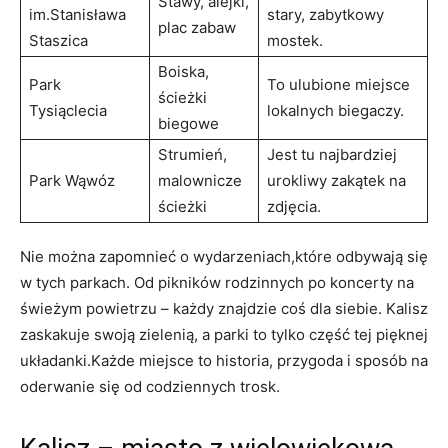
Stawy, alejki,
im.Stanisława
stary, zabytkowy
plac zabaw
Staszica
mostek.
Boiska,
Park
To ulubione miejsce
‍ścieżki
Tysiąclecia
lokalnych biegaczy.
biegowe
Strumień,
Jest tu najbardziej
Park Wąwóz
malownicze
urokliwy zakątek na
ścieżki
zdjęcia.
Nie można zapomnieć o wydarzeniach,które odbywają się
w ​tych parkach. Od pikników rodzinnych po koncerty na
świeżym powietrzu – każdy znajdzie coś dla siebie. Kalisz
zaskakuje swoją⁢ zielenią, a parki to tylko część tej pięknej
układanki.Każde miejsce to historia, przygoda i sposób na
oderwanie się od codziennych ​trosk.