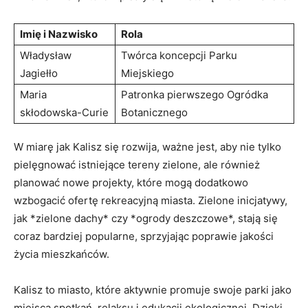
Imię i Nazwisko
Rola
Władysław
Twórca koncepcji Parku
Jagiełło
Miejskiego
Maria
Patronka pierwszego Ogródka
skłodowska-Curie
Botanicznego
W miarę jak Kalisz się rozwija, ważne jest, aby nie tylko
pielęgnować istniejące tereny zielone, ale również
planować nowe projekty, które mogą dodatkowo
⁢wzbogacić ofertę rekreacyjną miasta. Zielone inicjatywy,
jak *zielone dachy* czy *ogrody deszczowe*, stają się
coraz ‌bardziej popularne, sprzyjając ‍poprawie jakości
życia mieszkańców.
Kalisz to miasto, ‍które aktywnie promuje ‍swoje parki jako
miejsca spotkań, relaksu ‌i edukacji​ ekologicznej. Dzięki