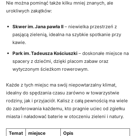
Nie można pominąć także kilku mniej znanych, ale
urokliwych zakątków:
Skwer im. Jana pawła II
– niewielka przestrzeń z
pasjącą zielenią, idealna na szybkie spotkanie przy
kawie.
Park im. Tadeusza Kościuszki
– doskonałe miejsce na
spacery z dziećmi,⁤ dzięki placom zabaw oraz
wytyczonym ścieżkom rowerowym.
Każde z tych miejsc ma swój niepowtarzalny klimat,
idealny do spędzania czasu zarówno w towarzystwie
rodziny, jak i przyjaciół. Kalisz z całą pewnością ma wiele
do zaoferowania ⁢każdemu, kto pragnie uciec od zgiełku⁢
miasta i naładować baterie w otoczeniu zieleni i natury.
Temat
miejsce
Opis