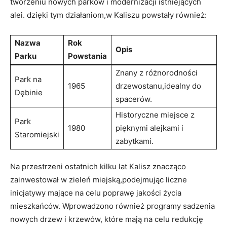
tworzeniu nowych‍ parków i modernizacji istniejących
alei. dzięki tym działaniom,w Kaliszu powstały również:
Nazwa
Rok
Opis
‌Parku
Powstania
Znany z różnorodności
Park na
1965
drzewostanu,idealny do
Dębinie
spacerów.
Historyczne miejsce z
Park
1980
pięknymi⁤ alejkami i⁢
Staromiejski
zabytkami.
Na przestrzeni ostatnich kilku lat Kalisz znacząco
zainwestował w⁤ zieleń miejską,podejmując liczne
inicjatywy mające na celu poprawę jakości życia
mieszkańców. Wprowadzono również programy sadzenia​
nowych drzew i krzewów, które mają‌ na celu redukcję