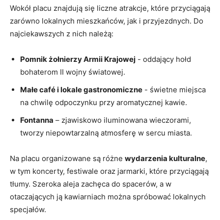
Wokół placu znajdują ‍się liczne atrakcje, które przyciągają
zarówno lokalnych mieszkańców, jak i przyjezdnych.⁤ Do⁢
najciekawszych z nich ‌należą:
Pomnik żołnierzy Armii ⁣Krajowej
-‌ oddający hołd
bohaterom II wojny światowej.
Małe café i lokale gastronomiczne
⁢- świetne miejsca
na chwilę odpoczynku przy​ aromatycznej kawie.
Fontanna
– zjawiskowo iluminowana wieczorami,
tworzy niepowtarzalną atmosferę w sercu miasta.
Na placu organizowane są różne
wydarzenia kulturalne
,
w tym koncerty, festiwale oraz jarmarki, które przyciągają
tłumy. Szeroka aleja ⁣zachęca do spacerów, ⁢a w
otaczających ją kawiarniach można spróbować​ lokalnych
specjałów.