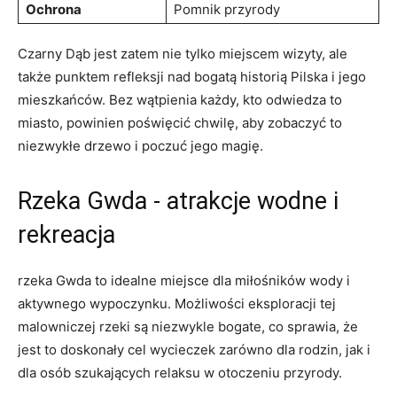
Ochrona
Pomnik przyrody
Czarny Dąb jest ⁣zatem nie tylko miejscem‌ wizyty, ale
także punktem refleksji⁣ nad ⁢bogatą historią Pilska i jego
mieszkańców. Bez⁣ wątpienia każdy, kto odwiedza to
miasto, powinien poświęcić chwilę, aby zobaczyć to
niezwykłe ‌drzewo i poczuć ‌jego ⁣magię.
Rzeka Gwda ⁤- atrakcje wodne i
rekreacja
rzeka⁣ Gwda to idealne⁢ miejsce ⁣dla miłośników wody i
aktywnego‌ wypoczynku. Możliwości eksploracji⁣ tej
malowniczej rzeki‍ są⁢ niezwykle bogate, co ​sprawia,‌ że
jest to doskonały cel wycieczek zarówno dla rodzin, jak i
dla osób⁣ szukających relaksu ⁤w otoczeniu przyrody.