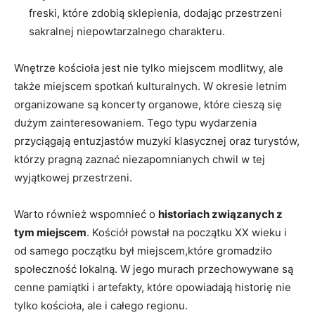
freski, które zdobią sklepienia, dodając przestrzeni
sakralnej niepowtarzalnego ⁤charakteru.
Wnętrze ⁢kościoła jest⁤ nie tylko ⁤miejscem modlitwy, ​ale
także miejscem spotkań kulturalnych. W okresie ‌letnim
‍organizowane są koncerty ⁤organowe, które cieszą się
dużym zainteresowaniem. Tego typu wydarzenia
przyciągają‍ entuzjastów muzyki klasycznej oraz turystów,⁣
którzy pragną zaznać niezapomnianych chwil w ⁢tej‍
wyjątkowej przestrzeni.
Warto ⁣również⁣ wspomnieć o
historiach związanych z
tym ‌miejscem
. Kościół powstał na początku⁣ XX wieku i
od samego początku był‌ miejscem,które gromadziło
społeczność ⁢lokalną. W jego murach przechowywane są
cenne pamiątki i artefakty, które opowiadają ‌historię nie
tylko kościoła, ale i całego​ regionu.