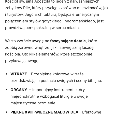
Kościół‌ św. jana Apostoła to jeden ​z najważniejszych
zabytków Pile, który przyciąga zarówno mieszkańców, jak⁤
i turystów. ⁣Jego architektura, będąca efemerycznym⁣
połączeniem stylów gotyckiego i neoromańskiego, jest
‌prawdziwą perłą sakralną w sercu ‍miasta.
Warto zwrócić‌ uwagę na
fascynujące detale
, które
zdobią zarówno wnętrze, ‌jak i‌ zewnętrzną ⁤fasadę
kościoła. Oto kilka elementów, które⁤ szczególnie
przykuwają uwagę:
VITRAŻE
– Przepiękne kolorowe witraże
przedstawiające postacie​ świętych i sceny biblijne.
ORGANY
‌ – Imponujący instrument, który
niejednokrotnie wzbogacał⁤ liturgie o swoje
majestatyczne brzmienie.
PIĘKNE XVIII-WIECZNE MALOWIDŁA
‍- Efektowne