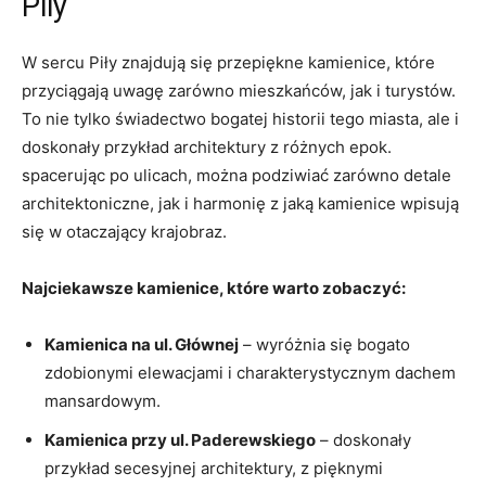
⁣Pily
W⁤ sercu Piły znajdują się przepiękne kamienice, które
przyciągają uwagę ‍zarówno mieszkańców, jak​ i turystów.
To nie ‌tylko świadectwo bogatej historii‍ tego​ miasta, ale i
doskonały przykład architektury ‌z różnych ‍epok.
spacerując ‍po​ ulicach, można podziwiać zarówno detale​
architektoniczne, jak i harmonię z jaką ⁤kamienice wpisują
się w otaczający krajobraz.
Najciekawsze⁤ kamienice, które warto zobaczyć:
Kamienica na ul.⁤ Głównej
– wyróżnia się ⁢bogato
zdobionymi ‌elewacjami i charakterystycznym⁣ dachem
mansardowym.
Kamienica przy ul. Paderewskiego
– doskonały
⁤przykład secesyjnej architektury, z pięknymi⁤