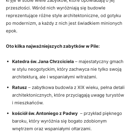
kryje w sobie wiele zabytków, które opowiadają o jej
przeszłości. Wśród nich wyróżniają się ⁤budowle
reprezentujące ⁣różne style architektoniczne, od gotyku
po modernizm, a każdy z ​nich jest świadkiem minionych
epok.
Oto kilka najważniejszych zabytków w Pile:
Katedra św. Jana Chrzciciela
– majestatyczny​ gmach
w stylu neogotyckim,⁢ który‌ zachwyca nie tylko swoją
‌architekturą, ale i wspaniałymi witrażami.
Ratusz
– zabytkowa ​budowla z ⁢XIX wieku, pełna detali
architektonicznych, które przyciągają uwagę turystów
‍i mieszkańców.
kościół św. Antoniego z Padwy
‍ – ​przykład pięknego
‍baroku, który wyróżnia‌ się bogato ⁢zdobionym
wnętrzem oraz wspaniałymi ​ołtarzami.