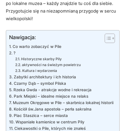
po lokalne ​muzea ⁤– każdy znajdzie tu coś dla ‌siebie.​
Przygotujcie się na niezapomnianą‌ przygodę w sercu
wielkopolski!
Nawigacja:
Co warto zobaczyć ​w ⁣Pile
?
Historyczne⁢ skarby Pily
aktywności na świeżym powietrzu
Kultura i wydarzenia
Zabytki architektury i ich historia
Czarny Dąb – symbol Pilska
Rzeka Gwda ⁤- atrakcje wodne i rekreacja
Park‌ Miejski – idealne miejsce na relaks
Muzeum Okręgowe ‌w Pile – ⁢skarbnica lokalnej historii
Kościół‍ św.Jana apostoła⁢ – perła sakralna
Plac Staszica – serce miasta
Wspaniałe kamienice w‌ centrum ⁣Pily
Ciekawostki o Pile, ⁢których​ nie znałeś