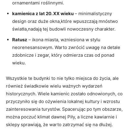
ornamentami roślinnymi.
kamienica z lat 20. ⁣XX​ wieku
–⁤ minimalistyczny
design oraz duże okna,które wpuszczają mnóstwo
światła,nadają​ tej budowli nowoczesny ⁤charakter.
Ratusz
– ikona miasta, wzniesiona w stylu
⁢neorenesansowym. Warto zwrócić uwagę na detale
zdobnicze i ⁣zegar, ​który odmierza czas od‌ ponad
wieku.
Wszystkie te budynki to ⁤nie tylko ​miejsca do ‌życia, ale
również świadkowie wielu ważnych ‌wydarzeń
historycznych.‌ Wiele kamienic zostało odnowionych, ⁢co
przyczyniło się do ​ożywienia lokalnej kultury i wzrostu
⁢zainteresowania ‌turystów. Spacerując po tym obszarze,
⁤można poczuć klimat dawnej Piły, a liczne kawiarnie i
sklepy sprawiają,⁢ że ‍warto zatrzymać się na dłużej.