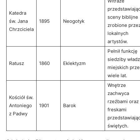
Witraże⁢
przedstawiają
Katedra
sceny biblijne
‌św. Jana
1895
Neogotyk
zrobione⁤ prze
Chrzciciela
lokalnych
artystów.
Pełnił funkcję
siedziby ⁢władz
Ratusz
1860
Eklektyzm
miejskich prze
wiele lat.
Wnętrze
zachwyca
Kościół ‌św.
rzeźbami oraz
Antoniego
1901
Barok
freskami
z Padwy
przedstawiając
świętych.