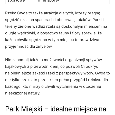
sportowe
inne sporty
Rzeka Gwda to także atrakcja⁤ dla tych, którzy pragną
spędzić​ czas‍ na spacerach i obserwacji ptaków. Parki i
tereny⁤ zielone wzdłuż rzeki ‍są doskonałym miejscem na
długie wędrówki,​ a bogactwo fauny i flory sprawia, ‍że
⁢każda chwila spędzona w tym miejscu to prawdziwa
⁤przyjemność dla zmysłów.
Nie zapomnij także o możliwości organizacji spływów‍
kajakowych z⁢ przewodnikiem, co​ pozwoli Ci odkryć
najpiękniejsze zakątki rzeki ‌z perspektywy wody.‌ Gwda to
nie‌ tylko rzeka, to przestrzeń ‌pełna przygód‌ i relaksu‍ dla
każdego, kto ‌marzy o chwili wytchnienia w otoczeniu
nieskażonej natury.
Park‌ Miejski – idealne miejsce na