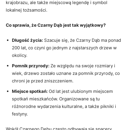
krajobrazu, ale także miejscową ​legendę i symbol
lokalnej ⁣tożsamości.
Co sprawia, że Czarny Dąb jest tak wyjątkowy?
Długość ‍życia:
‌Szacuje się, że Czarny Dąb ma ponad
200⁢ lat, co czyni⁣ go jednym z​ najstarszych drzew w
okolicy.
Pomnik przyrody:
Ze względu na swoje rozmiary i
wiek, drzewo zostało uznane za pomnik przyrody,‌ co
chroni je ⁢przed zniszczeniem.
Miejsce spotkań:
Od lat ⁤jest ulubionym ​miejscem
spotkań mieszkańców. Organizowane są tu
różnorodne wydarzenia kulturalne, ‌a także pikniki i
festyny.
Wokół Czarnego Dębu ⁣często odbywają ‌się⁤ spacery