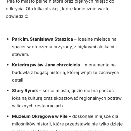
‍ Piła to miasto pełne historii oraz‍ pięknych miejsc do
odkrycia. Oto kilka atrakcji, które ⁣koniecznie warto
odwiedzić:
‌ ⁤
Park im. Stanisława Staszica
– idealne miejsce‍ na‌
spacer w⁣ otoczeniu przyrody, z​ pięknymi alejkami ⁣i
⁤stawem.
Katedra pw.św. Jana ‌chrzciciela
–⁣ monumentalna‍
budowla⁢ z bogatą historią, której wnętrze zachwyca‍
detali.
Stary Rynek
– serce miasta, gdzie można poczuć
lokalną⁢ kulturę oraz‍ skosztować regionalnych potraw
w licznych restauracjach.
Muzeum Okręgowe w Pile
– doskonałe miejsce dla
miłośników historii, które przedstawia nie tylko dzieje