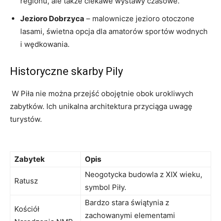
‌regionu, ale także ciekawe wystawy czasowe.
Jezioro ‍Dobrzyca
– malownicze jezioro otoczone
lasami, świetna opcja dla amatorów sportów wodnych
i wędkowania.
Historyczne⁢ skarby Pily
⁤ W Piła nie ⁢można przejść obojętnie obok urokliwych
zabytków. Ich ⁤unikalna architektura przyciąga uwagę
turystów.
Zabytek
Opis
Neogotycka budowla z ⁤XIX wieku,
Ratusz
symbol Piły.
Bardzo stara świątynia z
Kościół
zachowanymi elementami