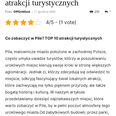
atrakcji turystycznych
Przez
OffGridSoul
-
11 grudnia 2025
233
1
4/5 - (1 vote)
Co zobaczyć w ⁣Pile? TOP​ 10 atrakcji turystycznych
Piła, ​malownicze miasto położone w zachodniej Polsce,⁢
często umyka uwadze turystów,⁢ którzy w​ poszukiwaniu
urokliwych miejsc kierują swoje kroki w stronę większych‍
aglomeracji. Jednak ci, którzy zdecydują się odwiedzić to
‌miejsce, odkryją fascynujący świat lokalnych atrakcji, ​
które zachwycają nie ⁢tylko​ pięknem⁤ przyrody, ale ⁤także
bogatą historią ​i ⁢kulturą.‌ W⁢ naszym artykule
przedstawiamy ⁢dziesięć najciekawszych miejsc, które
warto zobaczyć w Pile, by w pełni poczuć atmosferę⁤ tego⁤
urokliwego⁣ miasta.Od zabytkowych⁢ budowli, przez parki,⁣