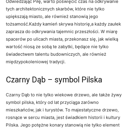
Odwiedzając Piłę, warto poświęcić czas na odkrywanie
tych architektonicznych‌ skarbów, które nie tylko
upiększają miasto, ​ale również stanowią jego
tożsamość.Każdy kamień skrywa historię,a​ każdy ‍zaułek ​
zaprasza ⁣do odkrywania tajemnic przeszłości. W miarę
spacerów po ulicach ⁢miasta, przekonasz się, jak wielką
⁤wartość niosą ze ​sobą te ⁤zabytki, będące nie tylko
świadectwem talentu budowniczych, ale również⁣
międzypokoleniowej tradycji.
Czarny Dąb – symbol Pilska
Czarny Dąb to nie tylko wiekowe drzewo, ‌ale także żywy
symbol pilska,⁢ który ‌od lat przyciąga zarówno
mieszkańców, jak i ⁣turystów. To majestatyczne drzewo,
⁢rosnące w sercu miasta, jest‌ świadkiem historii i kultury
Pilska. Jego potężne ‌konary ⁣stanowią nie tylko element