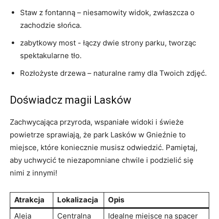
Staw z​ fontanną – niesamowity ‌widok, zwłaszcza​ o
zachodzie⁢ słońca.
zabytkowy most -⁢ łączy dwie strony parku, tworząc
‌spektakularne⁣ tło.
Rozłożyste ​drzewa – naturalne‌ ramy ‌dla Twoich zdjęć.
Doświadcz magii Lasków
Zachwycająca ⁣przyroda, wspaniałe widoki i ​świeże
powietrze sprawiają, że park Lasków w Gnieźnie to
miejsce, które koniecznie musisz odwiedzić. Pamiętaj,
aby uchwycić te niezapomniane‌ chwile ⁣i podzielić się
‌nimi z innymi!
Atrakcja
Lokalizacja
Opis
Aleja
Centralna⁣
Idealne miejsce ‍na⁣ spacer