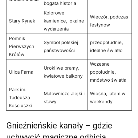
‍bogata⁣ historia
Kolorowe
Wieczór, podczas
Stary Rynek
kamienice, lokalne
festynów
wydarzenia
Pomnik
Symbol polskiej
przedpołudnie,⁣
Pierwszych
⁤państwowości
idealne ⁤światło
Królów
Wczesne
Urokliwe bramy,
Ulica Farna
popołudnie,
kwiatowe ⁣balkony
mnóstwo światła
Park‍ im.
Malownicze alejki i⁢
Wiosna, ‍latem w
Tadeusza
stawy
weekendy
Kościuszki
Gnieźnieńskie kanały – gdzie
uchwycić magiczne odbicia