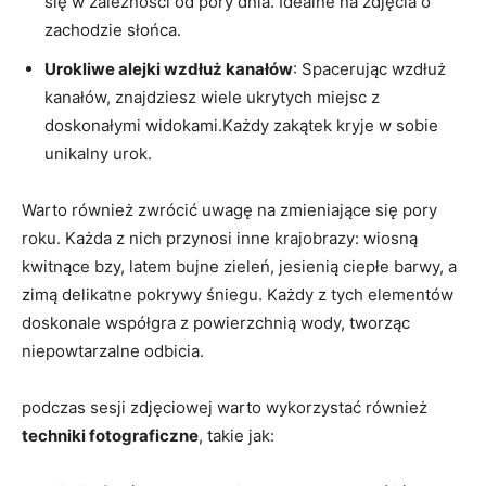
się w zależności od pory ⁣dnia. ‌Idealne na ‍zdjęcia o
zachodzie słońca.
Urokliwe alejki wzdłuż kanałów
: ⁢Spacerując wzdłuż
‌kanałów, znajdziesz wiele ukrytych‍ miejsc z⁤
doskonałymi⁣ widokami.Każdy zakątek kryje w sobie
unikalny urok.
Warto ⁤również zwrócić uwagę na zmieniające się⁢ pory
roku. Każda z​ nich przynosi inne krajobrazy: wiosną⁣
kwitnące bzy, latem bujne zieleń, jesienią ciepłe⁣ barwy, a
zimą delikatne pokrywy śniegu. Każdy z tych elementów
doskonale ‍współgra‍ z powierzchnią wody, tworząc
⁢niepowtarzalne ‍odbicia.
podczas sesji zdjęciowej warto wykorzystać również
techniki fotograficzne
, takie jak: