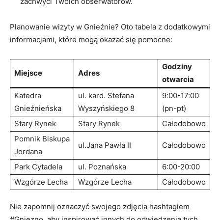
zachwyci Twoich ⁤obserwatorów.
Planowanie wizyty w Gnieźnie? Oto tabela z dodatkowymi
informacjami, które mogą​ okazać się pomocne:
Godziny
Miejsce
Adres
otwarcia
Katedra
ul. kard. Stefana
9:00-17:00
⁣Gnieźnieńska
⁢Wyszyńskiego ⁢8
(pn-pt)
Stary Rynek
Stary Rynek
Całodobowo
Pomnik Biskupa
ul.Jana Pawła II
Całodobowo
Jordana
Park Cytadela
ul. Poznańska
6:00-20:00
Wzgórze Lecha
Wzgórze Lecha
Całodobowo
Nie ‍zapomnij oznaczyć swojego zdjęcia hashtagiem
#Gniezno, aby ​inspirować innych do odwiedzenia tych