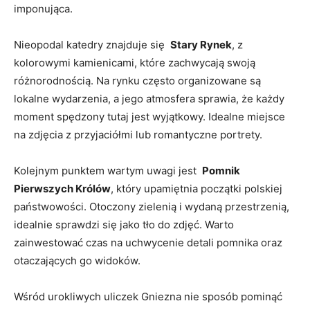
imponująca.
Nieopodal ‌katedry​ znajduje się ‍
Stary ‍Rynek
, z
⁢kolorowymi kamienicami, które zachwycają swoją
różnorodnością.‌ Na rynku często ⁤organizowane ‍są​
lokalne‍ wydarzenia,‌ a jego atmosfera sprawia, że każdy
moment​ spędzony tutaj jest wyjątkowy. ⁤Idealne ‌miejsce
na zdjęcia ​z przyjaciółmi⁤ lub romantyczne⁤ portrety.
Kolejnym punktem wartym uwagi jest ​
Pomnik
Pierwszych Królów
, który upamiętnia początki polskiej
‍państwowości. Otoczony ‍zielenią i⁤ wydaną przestrzenią,
⁢idealnie sprawdzi się⁣ jako tło ‍do zdjęć. Warto
zainwestować czas ⁣na uchwycenie detali pomnika oraz
⁢otaczających go widoków.
Wśród urokliwych uliczek Gniezna nie sposób pominąć