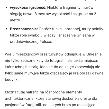
wysokość i ⁣grubość:
Niektóre fragmenty murów
sięgają nawet 8 metrów wysokości i są grube na 2
metry.
Przeznaczenie:
Oprócz funkcji obronnej, mury pełniły
także rolę symbolu​ władzy i znaczenia Gniezna‍ w
średniowiecznej Polsce.
Wielu‌ mieszkańców oraz turystów odnajduje w ​Gnieźnie⁢
nie tylko ‌zaciszne kąty do ⁤fotografii, ale także miejsca,
które tchną ‌historią. Idealne tło do zdjęć⁢ zapewniają nie⁣
tylko same mury,ale także ⁣otaczający je krajobraz‍ i‍ dawne‍
budynki.
Można tutaj natrafić⁣ na​ różnorodne elementy
architektoniczne, ‍które stanowią doskonałą ofertę⁣ dla
pasjonatów fotografii. od starych bram‍ po⁤ otaczające