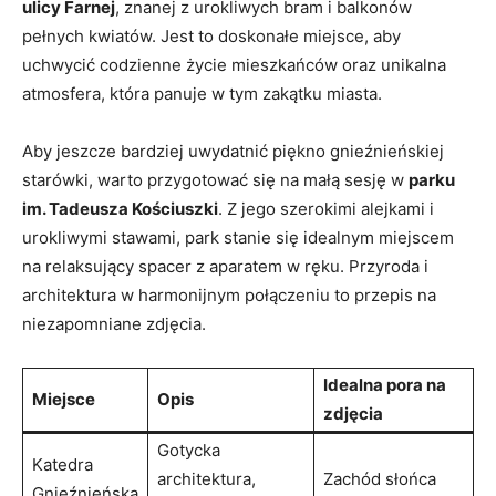
ulicy ‌Farnej
, znanej z ‍urokliwych bram i balkonów
pełnych kwiatów. Jest to doskonałe miejsce, aby
uchwycić codzienne życie mieszkańców oraz‍ unikalna
atmosfera, która panuje w tym zakątku miasta.
Aby ‍jeszcze bardziej uwydatnić‌ piękno gnieźnieńskiej
starówki, warto‍ przygotować ‍się ‍na‍ małą sesję w
parku
im. Tadeusza⁢ Kościuszki
. Z jego szerokimi alejkami i⁤
urokliwymi ⁣stawami, park stanie się idealnym miejscem
na relaksujący ‍spacer z ⁤aparatem w ręku. Przyroda i
architektura w harmonijnym​ połączeniu to przepis na
niezapomniane ⁢zdjęcia.
Idealna pora na
Miejsce
Opis
zdjęcia
Gotycka
Katedra
architektura,
Zachód słońca
Gnieźnieńska