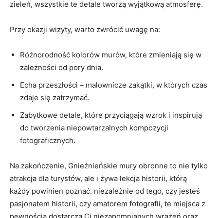
zieleń,⁣ wszystkie te detale tworzą ⁢wyjątkową atmosferę.
Przy​ okazji‍ wizyty, warto zwrócić uwagę na:
Różnorodność kolorów ⁣murów, które zmieniają się ⁣w
zależności⁢ od pory dnia.
Echa⁢ przeszłości⁤ – malownicze zakątki, w⁢ których ‍czas
zdaje się zatrzymać.
Zabytkowe detale, które przyciągają⁤ wzrok‌ i inspirują
do‌ tworzenia niepowtarzalnych kompozycji​
fotograficznych.
Na zakończenie, Gnieźnieńskie mury ⁤obronne to nie ⁤tylko
atrakcja dla turystów,‌ ale i żywa lekcja historii,⁤ którą
każdy​ powinien poznać. niezależnie od tego, czy⁤ jesteś
pasjonatem historii, czy amatorem fotografii, te ⁢miejsca z
pewnością dostarczą ‍Ci niezapomnianych wrażeń oraz