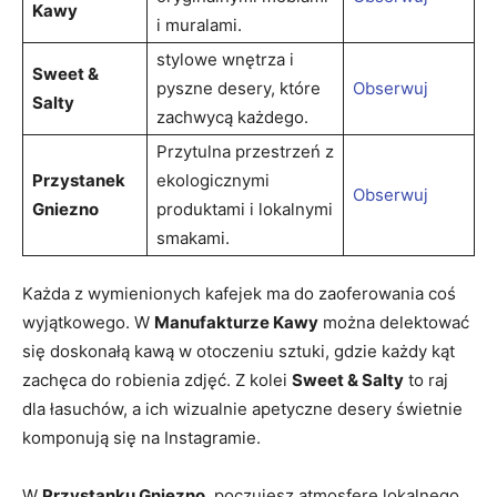
Kawy
⁤i muralami.
stylowe⁢ wnętrza i
Sweet ‌&
pyszne desery, ​które
Obserwuj
Salty
zachwycą każdego.
Przytulna przestrzeń z
Przystanek
ekologicznymi
Obserwuj
Gniezno
produktami i​ lokalnymi
smakami.
Każda z wymienionych ⁣kafejek ma do zaoferowania ⁤coś
wyjątkowego.⁣ W
Manufakturze Kawy
można delektować
⁢się doskonałą kawą w‍ otoczeniu ⁣sztuki,‍ gdzie‍ każdy kąt
zachęca do robienia zdjęć. Z kolei
Sweet & Salty
to raj
dla łasuchów, a ich​ wizualnie⁣ apetyczne⁢ desery świetnie
komponują się⁣ na Instagramie.
W
Przystanku​ Gniezno
​ poczujesz atmosferę lokalnego