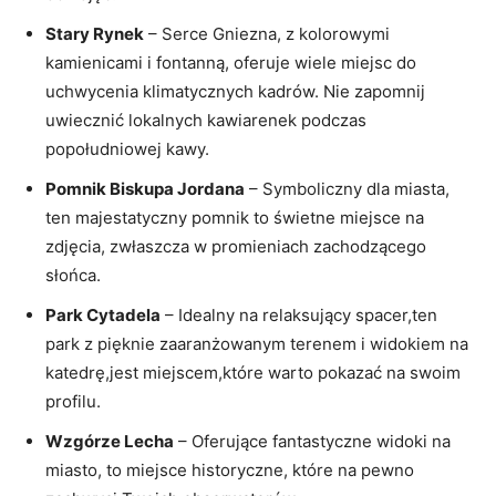
Stary Rynek
– Serce Gniezna, z​ kolorowymi
kamienicami i‍ fontanną, oferuje ‌wiele miejsc⁣ do
uchwycenia klimatycznych kadrów. Nie zapomnij
⁢uwiecznić lokalnych kawiarenek⁤ podczas
popołudniowej kawy.
Pomnik Biskupa Jordana
– Symboliczny dla miasta,
ten‍ majestatyczny pomnik⁢ to‍ świetne miejsce na
zdjęcia, zwłaszcza w promieniach zachodzącego⁣
słońca.
Park Cytadela
​– Idealny⁤ na relaksujący spacer,ten⁣
park z pięknie zaaranżowanym ⁣terenem i widokiem ⁤na ​
katedrę,jest ⁣miejscem,które warto⁤ pokazać na swoim⁤
profilu.
Wzgórze Lecha
– Oferujące fantastyczne widoki na
miasto, to miejsce historyczne, które na pewno