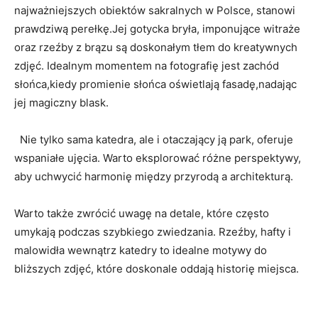
najważniejszych obiektów sakralnych w Polsce, stanowi
⁣prawdziwą perełkę.Jej⁤ gotycka bryła, imponujące witraże
oraz rzeźby z brązu są ​doskonałym tłem do kreatywnych
zdjęć. Idealnym momentem‌ na fotografię jest zachód⁢
słońca,kiedy promienie słońca oświetlają fasadę,nadając
jej magiczny blask.
⁤ ‍ Nie tylko sama⁤ katedra, ⁣ale i otaczający ją park, oferuje
wspaniałe ujęcia. Warto eksplorować różne perspektywy,
aby uchwycić⁤ harmonię między przyrodą a‍ architekturą.‌
Warto także zwrócić uwagę na detale, które często
umykają ⁢podczas ⁣szybkiego zwiedzania. Rzeźby, hafty ‍i
malowidła wewnątrz katedry to‌ idealne‌ motywy do
bliższych zdjęć, ‌które ‌doskonale oddają ⁣historię miejsca.