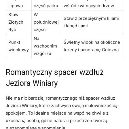
Lipowa
część parku
wśród kwitnących drzew.
Staw​
W
Staw z przepięknymi liliami
Złotych
południowej
i‍ łabędziami.
Ryb
‌części
Na
Punkt
Świetny widok na okoliczne
wschodnim
widokowy
tereny i panoramę Gniezna.
wzgórzu
Romantyczny spacer wzdłuż⁤
Jeziora‌ Winiary
Nie ma nic bardziej romantycznego niż spacer wzdłuż
Jeziora Winiary, które zachwyca swoją malowniczością i
spokojem. To idealne miejsce ⁤na wspólne ⁤chwile z⁢
ukochaną osobą, gdzie natura i przestrzeń ‌tworzą
niezapomniane wspomnienia.