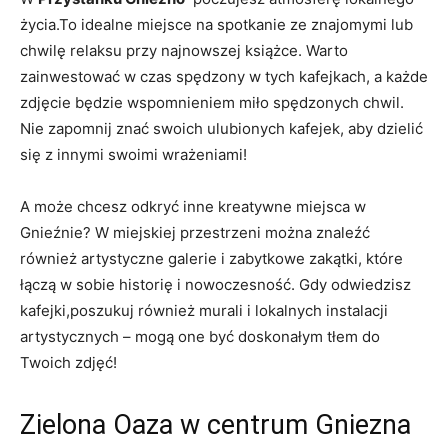
życia.To idealne miejsce na spotkanie ze znajomymi lub
chwilę⁤ relaksu przy najnowszej książce. Warto
zainwestować‌ w ⁣czas⁢ spędzony w​ tych kafejkach, a każde
zdjęcie⁣ będzie wspomnieniem miło ⁣spędzonych chwil.
Nie zapomnij znać swoich ulubionych kafejek, aby dzielić
się‍ z‍ innymi swoimi wrażeniami!
A może chcesz odkryć inne kreatywne ‌miejsca w
Gnieźnie? W miejskiej przestrzeni można znaleźć
również artystyczne ⁤galerie i zabytkowe zakątki, które⁣
łączą ‍w sobie historię ⁤i ⁤nowoczesność. Gdy odwiedzisz
kafejki,poszukuj również murali i lokalnych instalacji
artystycznych – mogą one być doskonałym tłem do
Twoich‍ zdjęć!
Zielona Oaza w centrum Gniezna