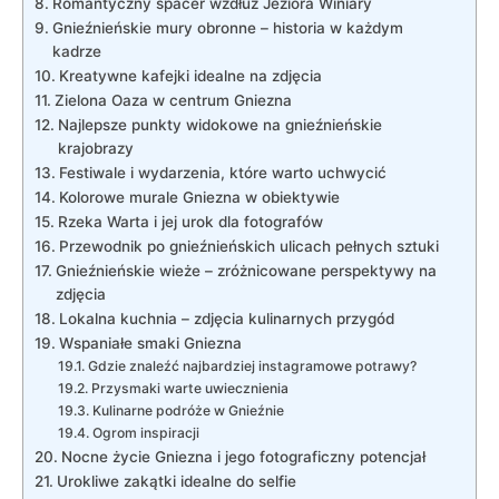
Romantyczny spacer wzdłuż⁤ Jeziora‌ Winiary
Gnieźnieńskie⁣ mury obronne – historia w każdym
kadrze
Kreatywne kafejki idealne na zdjęcia
Zielona Oaza w centrum Gniezna
Najlepsze punkty ‌widokowe na gnieźnieńskie
krajobrazy
Festiwale ⁣i wydarzenia, które warto uchwycić
Kolorowe murale Gniezna w⁢ obiektywie
Rzeka Warta i jej urok ⁣dla fotografów
Przewodnik po gnieźnieńskich ulicach pełnych⁣ sztuki
Gnieźnieńskie wieże – ​zróżnicowane perspektywy na
zdjęcia
Lokalna kuchnia – zdjęcia kulinarnych ⁣przygód
Wspaniałe‌ smaki Gniezna
Gdzie znaleźć najbardziej instagramowe ⁤potrawy?
Przysmaki warte uwiecznienia
Kulinarne⁣ podróże w Gnieźnie
Ogrom inspiracji
Nocne ⁤życie ⁣Gniezna i jego fotograficzny potencjał
Urokliwe zakątki idealne do selfie