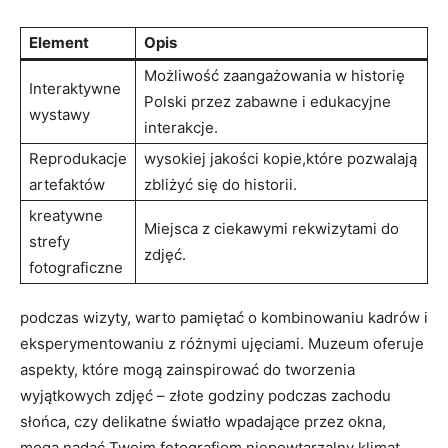
Element
Opis
Możliwość zaangażowania ⁢w historię
Interaktywne
Polski ⁤przez zabawne i edukacyjne
wystawy
interakcje.
Reprodukacje
wysokiej jakości kopie,które pozwalają
artefaktów
zbliżyć się do historii.
kreatywne
Miejsca z ciekawymi rekwizytami do
strefy
zdjęć.
fotograficzne
podczas wizyty,​ warto pamiętać o kombinowaniu kadrów i
eksperymentowaniu​ z⁢ różnymi ujęciami. Muzeum oferuje⁣
aspekty, które ⁢mogą zainspirować‍ do tworzenia
wyjątkowych zdjęć – złote godziny podczas zachodu​
słońca, czy⁢ delikatne światło ‌wpadające przez‌ okna,
mogą nadać Twoim fotografiom niepowtarzalny klimat.