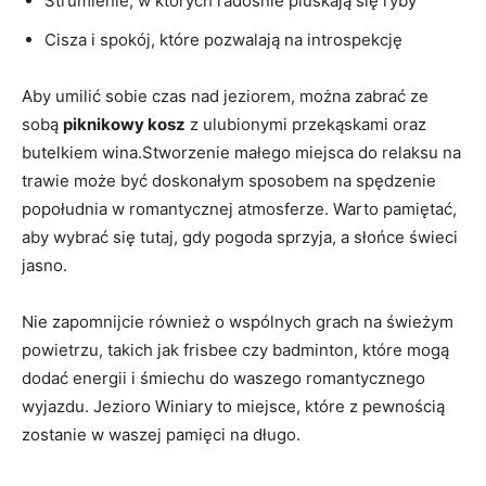
Strumienie, w których radośnie pluskają się ryby
Cisza⁤ i spokój, które pozwalają na introspekcję
Aby umilić sobie ⁣czas nad jeziorem, można zabrać ze
sobą
piknikowy kosz
z ⁢ulubionymi przekąskami⁣ oraz
butelkiem wina.Stworzenie małego miejsca do relaksu na
trawie może być doskonałym sposobem na spędzenie
⁢popołudnia w romantycznej atmosferze. Warto pamiętać,
aby wybrać się​ tutaj, ​gdy pogoda sprzyja, a słońce‍ świeci
⁢jasno.
Nie ⁢zapomnijcie również⁣ o wspólnych grach na świeżym
powietrzu, takich ‍jak frisbee czy badminton,‌ które mogą
dodać energii i śmiechu do‍ waszego romantycznego
wyjazdu. Jezioro Winiary to‌ miejsce, które z pewnością
zostanie w‍ waszej pamięci⁤ na​ długo.