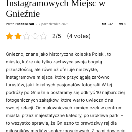
Instagramowych Miejsc w
Gnieźnie
Przez
HiddenTrail
-
7 października 2025
242
0
2/5 - (4 votes)
Gniezno, znane ‍jako historyczna kolebka Polski, to
miasto, które nie tylko zachwyca swoją bogatą
przeszłością, ale również oferuje ​niezwykłe,
instagramowe miejsca,⁣ które przyciągają zarówno
turystów, jak i lokalnych pasjonatów fotografii.W tej
podróży po Gnieźnie postaramy się‍ odkryć 10 najbardziej
‍fotogenicznych⁢ zakątków, które warto uwiecznić ⁣na
swojej relacji. ⁣Od ⁢malowniczych kamieniczek w centrum
miasta, przez majestatyczne katedry, po urokliwe parki –
to wszystko sprawia, że Gniezno to prawdziwy raj dla
miłośników​ mediów społecznościowych. Z nami dowiecie