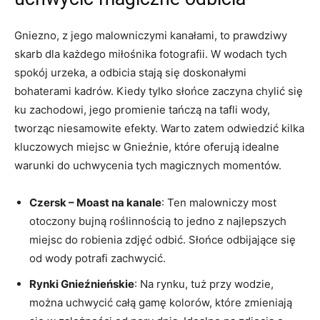
Gniezno, z jego⁢ malowniczymi kanałami, to prawdziwy
skarb dla​ każdego miłośnika fotografii.⁢ W wodach tych​
spokój ⁣urzeka, a odbicia stają się doskonałymi​
bohaterami kadrów.​ Kiedy tylko słońce‌ zaczyna chylić się
ku‌ zachodowi, jego ‍promienie tańczą na tafli wody,
tworząc niesamowite efekty. ‍Warto zatem odwiedzić kilka
kluczowych ⁣miejsc w Gnieźnie, które oferują idealne​
warunki do uchwycenia ‌tych magicznych momentów.
Czersk​ – Moast na kanale
: Ten malowniczy most
otoczony bujną roślinnością to ⁤jedno z⁤ najlepszych
miejsc do robienia zdjęć⁢ odbić. Słońce odbijające ‍się
od ​wody potrafi zachwycić.
Rynki Gnieźnieńskie
: Na⁤ rynku, tuż ​przy⁣ wodzie,⁤
można ⁢uchwycić ⁤całą gamę⁢ kolorów, ⁢które‌ zmieniają