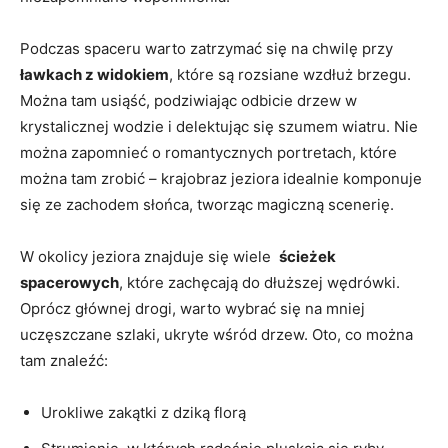
Podczas spaceru‍ warto zatrzymać się ​na ‍chwilę przy
ławkach z widokiem
,⁤ które są rozsiane wzdłuż brzegu.
Można ⁤tam⁤ usiąść, podziwiając odbicie ‍drzew w
krystalicznej wodzie ⁤i​ delektując się‍ szumem⁤ wiatru.⁢ Nie⁤
można zapomnieć o romantycznych portretach,​ które
można ⁣tam zrobić – krajobraz ‌jeziora idealnie‌ komponuje
się ze zachodem słońca, tworząc magiczną ⁢scenerię.
W okolicy jeziora‍ znajduje ‍się⁤ wiele ⁤
ścieżek
spacerowych
,⁣ które⁢ zachęcają do dłuższej ‍wędrówki.
Oprócz głównej ​drogi, warto wybrać się na mniej
uczęszczane⁣ szlaki, ukryte wśród drzew. Oto, co można
tam ‍znaleźć:
Urokliwe ‍zakątki z⁢ dziką florą