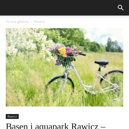
Strona główna
Rawicz
Rawicz
Basen i aquapark Rawicz –