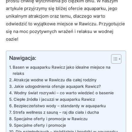
prostu chwilę wytchnienia po ciężkim dniu. W naszym
artykule przyjrzymy się bliżej ofercie aquaparku, jego
unikalnym atrakcjom oraz temu, dlaczego warto
odwiedzić to wyjątkowe miejsce w Rawiczu. Przygotujcie
się na moc pozytywnych wrażeń i relaksu w wodnej
oazie!
Nawigacja:
Basen w aquaparku Rawicz jako idealne miejsce na
relaks
Atrakcje wodne w Rawiczu dla całej rodziny
Jakie udogodnienia oferuje aquapark Rawicz?
Wodny świat rozrywki – co warto wiedzieć o basenie
Ciepłe źródła i jacuzzi w aquaparku Rawicz
Bezpieczeństwo wody – standardy w aquaparku
Strefa wellness z sauną – raj dla ciała i ducha
Specjalne oferty i promocje w Rawiczu
Specjalne oferty i promocje
Dla najmłodszych – zjeżdżalnie i brodziki w aquaparku