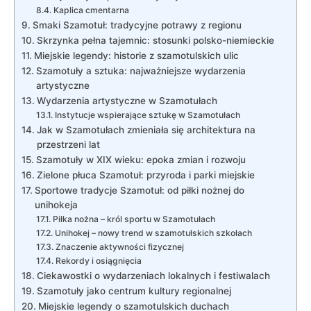
Kaplica cmentarna
Smaki Szamotuł: tradycyjne potrawy z regionu
Skrzynka pełna tajemnic: stosunki polsko-niemieckie
Miejskie legendy: historie z szamotulskich ulic
Szamotuły a sztuka: najważniejsze wydarzenia
artystyczne
Wydarzenia artystyczne w Szamotułach
Instytucje wspierające sztukę w Szamotułach
Jak w Szamotułach zmieniała się architektura na
przestrzeni lat
Szamotuły w XIX wieku: epoka zmian i rozwoju
Zielone płuca Szamotuł: przyroda i parki miejskie
Sportowe tradycje Szamotuł: od piłki nożnej do
unihokeja
Piłka nożna – król sportu w Szamotułach
Unihokej – nowy trend w szamotułskich szkołach
Znaczenie aktywności fizycznej
Rekordy i osiągnięcia
Ciekawostki o wydarzeniach lokalnych i festiwalach
Szamotuły jako centrum kultury regionalnej
Miejskie legendy o szamotulskich duchach