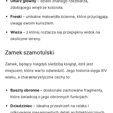
Ołtarz główny
– dzieło znanego rzeźbiarza,
zdobiącego wnętrze kościoła.
Freski
– unikalne malowidła ścienne, które przyciągają
uwagę swoim kunsztem.
Wieża
– z której roztacza się przepiękny widok na
okoliczne tereny.
Zamek szamotulski
Zamek, będący niegdyś siedzibą książąt, dziś jest
miejscem, które warto odwiedzić. Jego historia sięga XIV
wieku, a charakterystyczne cechy to:
Baszty obronne
– doskonale zachowane fragmenty,
które świadczą o jego obronnych funkcjach.
Dziedziniec
– idealna przestrzeń na relaks i
odkrywanie niesamowitych detali architektonicznych.