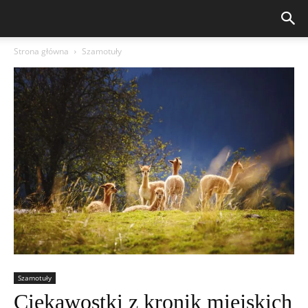
Strona główna
Szamotuły
Szamotuły
Ciekawostki z kronik miejskich