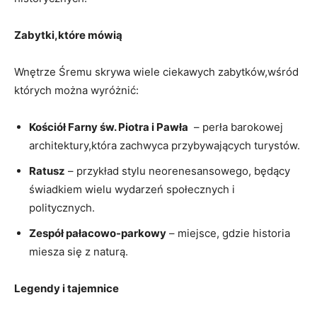
Zabytki,które⁢ mówią
Wnętrze Śremu ‍skrywa ‍wiele ciekawych zabytków,wśród
których można ‍wyróżnić:
Kościół ⁤Farny św.​ Piotra i Pawła
‌ – perła barokowej
‌architektury,która‍ zachwyca przybywających turystów.
Ratusz
–⁣ przykład stylu neorenesansowego, będący
świadkiem wielu wydarzeń społecznych ⁢i
politycznych.
Zespół pałacowo-parkowy
– miejsce,⁢ gdzie historia
miesza się z naturą.
Legendy ​i tajemnice