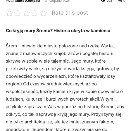
Przez
SunsetCompass
-
3 listopada 2025
208
0
Rate this post
Co‍ kryją⁣ mury Śremu?⁤ Historia ukryta w kamieniu
Śrem – ⁤niewielkie miasto położone nad rzeką Wartą,
znane z malowniczych krajobrazów i ​bogatej historii,⁣
skrywa w⁤ sobie wiele tajemnic. Jego mury, ⁤które
przetrwały​ wieki, są niczym otwarta księga, gotowa,⁣ by
opowiedzieć o ​wydarzeniach,⁣ które ‍kształtowały losy
regionu.Od czasów średniowiecznych aż po
współczesność,‍ każdy kamień kryje w ⁣sobie opowieści o
ludziach, kulturze i burzliwych ⁢zwrotach akcji.W tym​
artykule zapraszam Was w podróż ⁣po historię ⁢Śremu,‍ aby
odkryć, ⁤co tak⁣ naprawdę kryją jego⁢ mury. ⁣Przyjrzymy się
nie​ tylko⁣ architekturze,⁢ ale też ‌mniej znanym faktom,
anegdotom i ⁣legendom, które przyczyniają się do