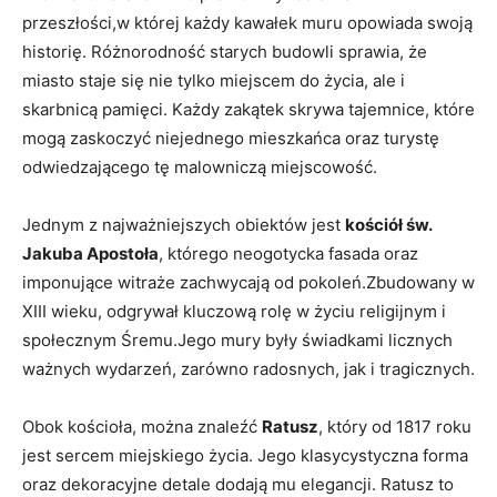
przeszłości,w której każdy kawałek muru opowiada swoją⁢
historię. Różnorodność starych budowli sprawia, że
miasto⁤ staje ⁣się nie tylko ​miejscem do życia, ale i‍
skarbnicą pamięci. Każdy​ zakątek ⁣skrywa ⁢tajemnice, które
⁣mogą‌ zaskoczyć niejednego mieszkańca oraz ⁤turystę
odwiedzającego ​tę malowniczą miejscowość.
Jednym ‍z najważniejszych obiektów ‌jest
kościół św.
Jakuba⁢ Apostoła
, którego neogotycka fasada⁣ oraz
imponujące witraże zachwycają od ‌pokoleń.Zbudowany w
XIII ⁣wieku, odgrywał kluczową rolę w życiu religijnym i
‌społecznym Śremu.Jego mury były świadkami licznych
ważnych wydarzeń,​ zarówno ‍radosnych,⁤ jak ‍i tragicznych.
Obok kościoła, można znaleźć
Ratusz
, który ‌od 1817 roku
jest sercem miejskiego życia. Jego klasycystyczna forma
oraz dekoracyjne detale ‍dodają mu ​elegancji. Ratusz to