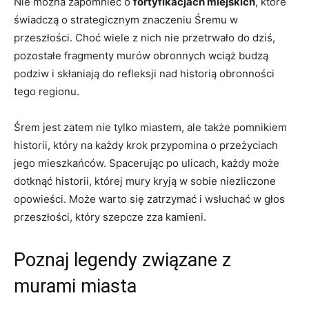
Nie można​ zapomnieć o‌
fortyfikacjach⁤ miejskich
, które
⁢świadczą o⁢ strategicznym znaczeniu Śremu w
przeszłości.⁤ Choć wiele ⁤z ‌nich⁢ nie przetrwało do dziś,
pozostałe⁣ fragmenty⁣ murów ⁤obronnych wciąż‌ budzą
⁣podziw i skłaniają do ⁣refleksji nad historią obronności
tego regionu.
Śrem‍ jest zatem nie tylko ‍miastem, ale także pomnikiem⁣
historii, ​który ‌na każdy krok przypomina o przeżyciach
jego mieszkańców. Spacerując po ulicach, każdy może
dotknąć historii, której mury ‌kryją w sobie niezliczone
opowieści. Może ⁤warto się zatrzymać i wsłuchać w głos
⁢przeszłości, który szepcze zza kamieni.
Poznaj legendy związane z
murami‌ miasta