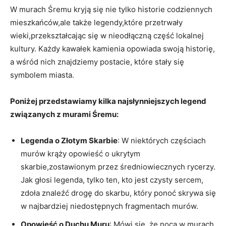
W murach Śremu⁤ kryją się‍ nie⁤ tylko historie codziennych
mieszkańców,ale także legendy,które przetrwały
wieki,przekształcając się w‌ nieodłączną część ⁢lokalnej
kultury.‍ Każdy kawałek kamienia opowiada swoją historię,
a​ wśród nich znajdziemy postacie, ​które ⁤stały się
symbolem ‍miasta.
Poniżej przedstawiamy kilka najsłynniejszych legend
związanych⁣ z murami Śremu:
Legenda o⁢ Złotym Skarbie
: W niektórych częściach
murów krąży opowieść o ukrytym
skarbie,zostawionym ‌przez⁢ średniowiecznych rycerzy.
Jak głosi legenda, tylko ten, kto jest czysty sercem,
zdoła⁢ znaleźć drogę do skarbu, który ​ponoć ‌skrywa się
w ​najbardziej⁢ niedostępnych fragmentach ⁢murów.
Opowieść o Duchu Muru
:‍ Mówi się, ⁢że‌ nocą w murach