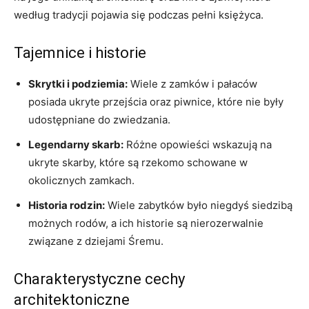
według⁢ tradycji⁣ pojawia się podczas​ pełni⁣ księżyca. ‌
Tajemnice i⁣ historie
Skrytki i podziemia:
Wiele z zamków i pałaców
posiada ukryte przejścia oraz ⁣piwnice, które nie były
udostępniane​ do zwiedzania.
Legendarny skarb:
Różne opowieści wskazują na
ukryte skarby, które ⁤są rzekomo schowane w
okolicznych zamkach.
Historia rodzin:
Wiele‍ zabytków było niegdyś siedzibą
możnych ‌rodów, a ich historie są nierozerwalnie
związane ⁤z dziejami​ Śremu.
Charakterystyczne cechy
architektoniczne