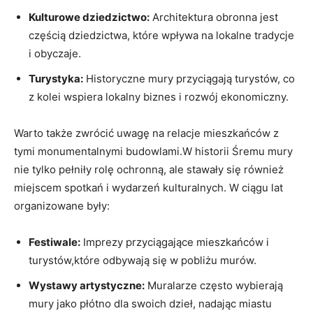
Kulturowe‌ dziedzictwo:
Architektura obronna jest
częścią ​dziedzictwa, które wpływa‌ na⁤ lokalne​ tradycje⁤
i obyczaje.
Turystyka:
⁢Historyczne mury przyciągają turystów, co‍
z kolei ⁤wspiera lokalny​ biznes i rozwój ekonomiczny.
Warto także ⁣zwrócić uwagę na relacje mieszkańców z
⁣tymi monumentalnymi ⁣budowlami.W ⁢historii Śremu mury
nie tylko⁤ pełniły rolę ochronną, ale stawały się również‌
miejscem spotkań i⁤ wydarzeń kulturalnych. W ciągu lat
organizowane były:
Festiwale:
Imprezy przyciągające mieszkańców⁣ i‍
turystów,które odbywają ⁤się‌ w pobliżu murów.
Wystawy artystyczne:
Muralarze często wybierają
⁤mury‍ jako‍ płótno⁢ dla swoich dzieł, nadając⁣ miastu