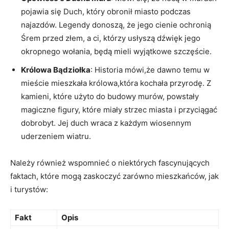
pojawia się Duch,⁣ który obronił​ miasto​ podczas
najazdów. Legendy donoszą,⁣ że jego cienie ochronią
Śrem przed złem, a ci,⁤ którzy usłyszą ⁢dźwięk ​jego
okropnego wołania, będą ⁣mieli wyjątkowe szczęście.
Królowa‍ Bądziołka
: ⁢Historia⁢ mówi,że dawno temu w
mieście mieszkała królowa,która kochała⁤ przyrodę. Z
⁤kamieni, które użyto do budowy murów, powstały
magiczne figury, które ​miały strzec miasta i przyciągać
dobrobyt. Jej duch ‌wraca z każdym wiosennym
uderzeniem wiatru.
Należy również wspomnieć o​ niektórych fascynujących
⁣faktach, które mogą zaskoczyć zarówno mieszkańców, ​jak
i ⁢turystów:
Fakt
Opis