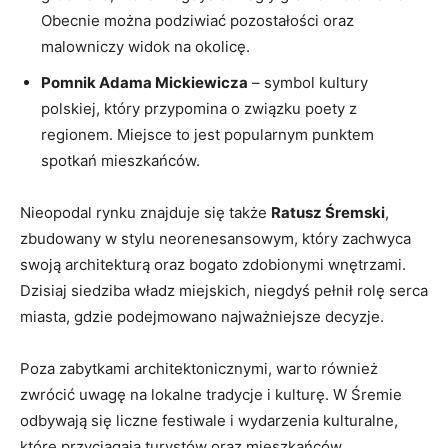
Obecnie można podziwiać pozostałości oraz
malowniczy widok⁤ na ​okolicę.
Pomnik Adama Mickiewicza
– symbol kultury
polskiej, który ⁣przypomina o związku poety ⁤z
regionem. Miejsce to ⁤jest popularnym⁤ punktem
spotkań ⁤mieszkańców.
Nieopodal rynku znajduje⁤ się ‍także
Ratusz Śremski
,‍
zbudowany w stylu ‌neorenesansowym, który zachwyca
swoją architekturą⁢ oraz​ bogato‍ zdobionymi wnętrzami.
Dzisiaj‍ siedziba władz miejskich, niegdyś pełnił rolę serca
⁤miasta, gdzie ‌podejmowano najważniejsze ‌decyzje.
Poza zabytkami architektonicznymi, warto również
zwrócić⁣ uwagę⁤ na lokalne tradycje ‍i kulturę. W Śremie
odbywają się ‌liczne ⁣festiwale i wydarzenia‍ kulturalne,
które‌ przyciągają‌ turystów oraz mieszkańców.