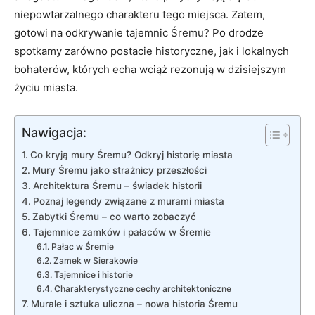
niepowtarzalnego‍ charakteru tego⁣ miejsca. Zatem,
gotowi na odkrywanie tajemnic Śremu? Po drodze
spotkamy zarówno postacie historyczne, jak i‍ lokalnych
bohaterów, których echa wciąż rezonują ‍w​ dzisiejszym
życiu miasta.
Nawigacja:
Co kryją mury Śremu? Odkryj historię miasta
Mury Śremu jako ⁢strażnicy przeszłości
Architektura ⁣Śremu‍ – ⁢świadek historii
Poznaj legendy związane z murami‌ miasta
Zabytki Śremu –​ co warto‌ zobaczyć
Tajemnice zamków i pałaców ⁢w Śremie
Pałac ​w Śremie
Zamek w Sierakowie
Tajemnice i⁣ historie
Charakterystyczne cechy architektoniczne
Murale i sztuka uliczna⁤ – nowa historia Śremu