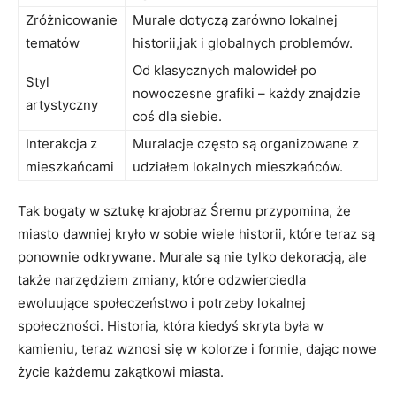
Zróżnicowanie
Murale‍ dotyczą zarówno ⁤lokalnej​
tematów
historii,jak i‍ globalnych problemów.
Od ​klasycznych⁣ malowideł po
Styl
nowoczesne grafiki – ‌każdy ⁤znajdzie
artystyczny
coś dla‌ siebie.
Interakcja​ z
Muralacje często są organizowane z
mieszkańcami
‌udziałem ‍lokalnych mieszkańców.
Tak bogaty ⁤w sztukę krajobraz Śremu przypomina,⁣ że
⁤miasto‍ dawniej kryło⁤ w ‌sobie wiele ​historii, które teraz ​są
‍ponownie ⁣odkrywane. Murale są nie ‍tylko dekoracją, ale
także narzędziem zmiany, które odzwierciedla⁣
ewoluujące ⁢społeczeństwo i potrzeby lokalnej
społeczności. Historia, która kiedyś skryta była⁢ w
kamieniu, teraz wznosi ⁣się w kolorze i formie,⁢ dając nowe⁣
życie⁣ każdemu zakątkowi‌ miasta.