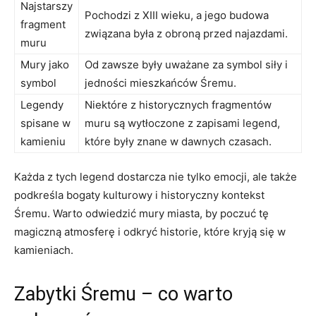
Najstarszy⁢
Pochodzi z XIII wieku,⁤ a ⁤jego budowa
fragment
związana była⁤ z⁢ obroną przed‌ najazdami.
muru
Mury jako
Od ⁢zawsze były ⁣uważane⁤ za symbol ⁤siły i
symbol
jedności mieszkańców​ Śremu.
Legendy
Niektóre z historycznych fragmentów
spisane w
muru ⁤są wytłoczone‌ z ⁤zapisami legend,
kamieniu
które były znane w dawnych czasach.
Każda z tych legend dostarcza nie tylko ​emocji, ale także
podkreśla bogaty kulturowy i historyczny kontekst
Śremu. Warto ⁣odwiedzić mury miasta, by‍ poczuć tę
magiczną atmosferę ⁢i⁣ odkryć historie, które kryją‍ się w
kamieniach.
Zabytki Śremu –​ co warto‌