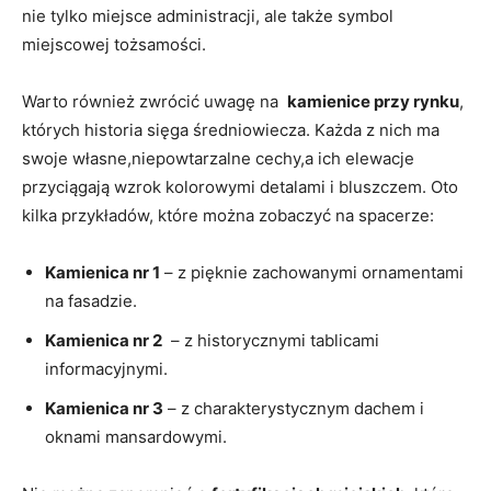
nie ⁤tylko miejsce administracji,‍ ale także⁢ symbol
miejscowej‍ tożsamości.
Warto ‌również zwrócić uwagę na ⁤
kamienice⁣ przy rynku
,
których historia sięga średniowiecza.⁤ Każda z nich ma
swoje własne,niepowtarzalne‍ cechy,a ich ⁣elewacje
przyciągają wzrok ⁤kolorowymi detalami i​ bluszczem. Oto
kilka przykładów, ​które ⁢można zobaczyć⁣ na spacerze:
Kamienica ⁢nr 1
– ​z pięknie zachowanymi ⁣ornamentami
na fasadzie.
Kamienica ‌nr⁤ 2
‍ – z historycznymi tablicami
informacyjnymi.
Kamienica nr 3
– z charakterystycznym dachem ‍i
oknami‌ mansardowymi.