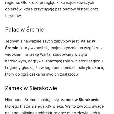
regionu. Oto krótki⁢ przegląd kilku najciekawszych
obiektów, które przyciągają ​pasjonatów historii ​oraz⁤
turystów.
Pałac ​w Śremie
Jednym z najważniejszych zabytków jest ⁤
Pałac​ w
⁤Śremie
, ‍który wznosi się majestatycznie na ‍wzgórzu ‍z
⁢widokiem na rzekę​ Warta. Zbudowany‍ w stylu
barokowym, odgrywał znaczącą rolę w historii regionu.
Legendy głoszą, że w⁤ jego podziemiach odkryto
skarb
,
który ⁣do dziś czeka ‍na swoich znalazców.
Zamek w Sierakowie
Nieopodal Śremu znajduje się ⁤
zamek w Sierakowie
,
którego historia sięga XIV wieku. ⁤Warto zwrócić uwagę
na jego‌ unikalną​ architekturę ⁣oraz mit o‍ zjawie, która