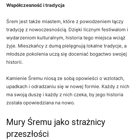
Współczesność i tradycja
Śrem jest także miastem,⁢ które⁢ z powodzeniem ​łączy
tradycję‍ z nowoczesnością. ​Dzięki licznym festiwalom i
wydarzeniom kulturalnym, historia‍ tego miejsca‍ wciąż
żyje.‍ Mieszkańcy z ‌dumą‍ pielęgnują ⁣lokalne ⁤tradycje, a
młodsze ‍pokolenia uczą się doceniać bogactwo swojej
historii.
Kamienie Śremu niosą ze​ sobą‌ opowieści o wzlotach,
upadkach i odradzaniu się w nowej​ formie. Każdy z nich
ma swoją duszę i każdy z nich‌ czeka, ‍by ‍jego historia⁤
została ⁣opowiedziana na nowo.
Mury Śremu jako ⁢strażnicy
przeszłości