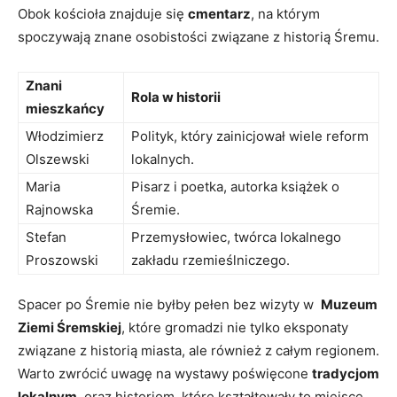
Obok kościoła ⁤znajduje się‍
cmentarz
, ⁤na którym
spoczywają znane‍ osobistości związane z historią Śremu.
Znani
Rola w historii
mieszkańcy
Włodzimierz
Polityk, który​ zainicjował wiele reform
Olszewski
lokalnych.
Maria
Pisarz⁢ i poetka, ​autorka⁢ książek o
Rajnowska
Śremie.
Stefan
Przemysłowiec, twórca lokalnego
Proszowski
zakładu‍ rzemieślniczego.
Spacer po Śremie nie byłby pełen bez wizyty w ⁣
Muzeum
Ziemi Śremskiej
, ‌które ‌gromadzi nie tylko eksponaty
związane z historią‌ miasta, ale również⁢ z całym regionem.
‍Warto zwrócić ⁢uwagę na wystawy ⁤poświęcone
tradycjom
lokalnym
‍ oraz⁤ historiom, które kształtowały to‌ miejsce.