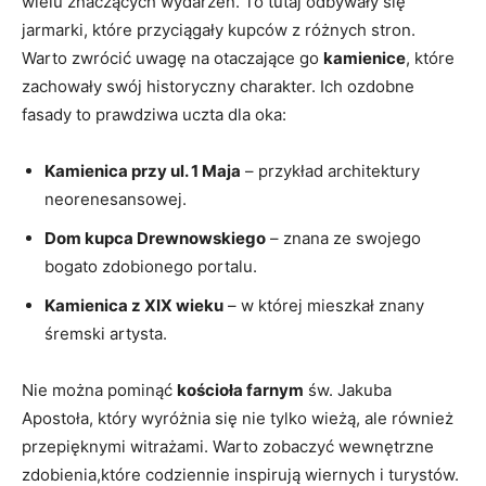
wielu znaczących​ wydarzeń. To tutaj odbywały ‌się
jarmarki, które przyciągały⁢ kupców z różnych stron.
Warto⁣ zwrócić uwagę na otaczające go
kamienice
, które
zachowały swój⁤ historyczny charakter. Ich‌ ozdobne
fasady to prawdziwa uczta dla oka:
Kamienica przy ul. 1⁢ Maja
– przykład architektury
‍neorenesansowej.
Dom kupca‌ Drewnowskiego
– ​znana ‌ze swojego
bogato zdobionego‍ portalu.
Kamienica z XIX​ wieku
– w której mieszkał znany
śremski ⁤artysta.
Nie można ⁣pominąć⁣
kościoła farnym
św. Jakuba
Apostoła, który wyróżnia​ się nie tylko wieżą, ale również
przepięknymi witrażami. ⁣Warto zobaczyć wewnętrzne
zdobienia,które codziennie inspirują‌ wiernych i turystów.