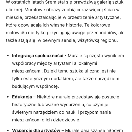
W ostatnich latach Śrem stał się prawdziwą‍ galerią sztuki
ulicznej. Muralowe obrazy zdobią⁣ coraz więcej⁤ ścian w
mieście, przekształcając je w przestrzenie artystyczne,
które ​opowiadają ich własne historie. Te kolorowe
malowidła nie tylko przyciągają uwagę przechodniów, ‍ale
także ⁤stają się,⁢ w pewnym sensie, wizytówką regionu.
Integracja społeczności
-​ Murale są często wynikiem
współpracy‍ między ⁤artystami a lokalnymi
mieszkańcami.⁣ Dzięki temu ⁣sztuka uliczna jest nie
tylko estetycznym dodatkiem, ​ale także narzędziem
budującym‍ wspólnotę.
Edukacja
– Niektóre murale przedstawiają postacie
historyczne‍ lub⁢ ważne wydarzenia,⁣ co⁢ czyni⁣ je
świetnym⁢ narzędziem do ⁤nauki i przypominania
mieszkańcom o‍ ich dziedzictwie.
Wsparcie dla ⁣artystów
– Murale⁣ dają szansę młodym⁤