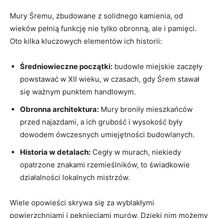
Mury Śremu, zbudowane z solidnego kamienia, od
wieków⁤ pełnią funkcję ⁢nie tylko⁢ obronną, ale i pamięci.
Oto kilka kluczowych elementów ich ⁣historii:
Średniowieczne początki:
​budowle ⁤miejskie zaczęły
powstawać w XII wieku, w czasach, ‍gdy Śrem stawał⁢
się ważnym ⁢punktem ⁣handlowym.
Obronna‌ architektura:
Mury broniły mieszkańców⁣
przed‌ najazdami,⁣ a ich‌ grubość‍ i wysokość były
dowodem ówczesnych umiejętności budowlanych.
Historia w detalach:
Cegły w⁤ murach, niekiedy
opatrzone znakami ⁤rzemieślników, to świadkowie⁢
działalności lokalnych mistrzów.
Wiele opowieści skrywa się za wyblakłymi
powierzchniami ⁣i ⁤pęknięciami murów. Dzięki nim możemy⁤