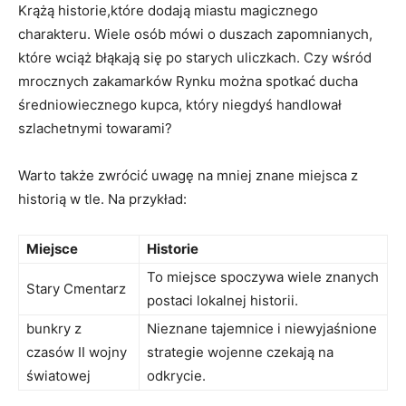
Krążą historie,które dodają miastu magicznego
charakteru. Wiele​ osób mówi o ⁣duszach zapomnianych,
które wciąż błąkają się po⁤ starych⁢ uliczkach. Czy wśród⁣
mrocznych zakamarków ‌Rynku można spotkać ⁤ducha
średniowiecznego kupca, który niegdyś ⁣handlował
szlachetnymi⁢ towarami?
Warto także⁣ zwrócić‍ uwagę‌ na ⁤mniej znane miejsca z
historią w​ tle. Na przykład:
Miejsce
Historie
To ⁣miejsce spoczywa wiele znanych⁤
Stary‍ Cmentarz
postaci lokalnej historii.
bunkry ⁢z
Nieznane tajemnice i⁢ niewyjaśnione
czasów​ II ‌wojny
strategie wojenne czekają na
światowej
odkrycie.