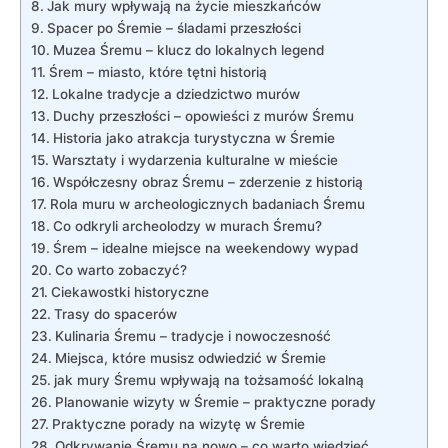
Jak mury wpływają na ‍życie mieszkańców
Spacer ⁣po ⁣Śremie – śladami przeszłości
Muzea ‍Śremu – klucz‍ do ⁤lokalnych legend
Śrem – ‍miasto, które tętni historią
Lokalne tradycje a dziedzictwo murów
Duchy ‍przeszłości – opowieści⁤ z murów Śremu
Historia jako​ atrakcja turystyczna w Śremie
Warsztaty i ‍wydarzenia kulturalne w mieście
Współczesny ​obraz ⁤Śremu ⁤– zderzenie z⁢ historią
Rola muru w archeologicznych⁢ badaniach ⁣Śremu
Co‍ odkryli ⁤archeolodzy ⁢w murach⁣ Śremu?
Śrem – idealne miejsce‍ na weekendowy wypad
Co warto zobaczyć?
Ciekawostki historyczne
Trasy do spacerów
Kulinaria Śremu – tradycje i nowoczesność
Miejsca, które musisz odwiedzić w⁣ Śremie
jak⁤ mury‍ Śremu wpływają na ⁤tożsamość⁤ lokalną
Planowanie wizyty w Śremie – ‌praktyczne porady
Praktyczne porady na wizytę w Śremie
Odkrywanie ⁣Śremu na ​nowo – co​ warto wiedzieć