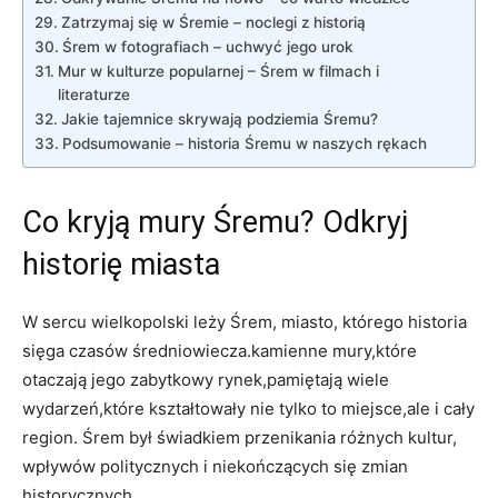
Zatrzymaj się w Śremie – ⁢noclegi z historią
Śrem ‍w fotografiach‌ – ‌uchwyć⁣ jego urok
Mur ⁣w kulturze ⁢popularnej – Śrem w filmach i
literaturze
Jakie tajemnice skrywają​ podziemia ⁣Śremu?
Podsumowanie ​– historia Śremu ⁢w‍ naszych ⁢rękach
Co kryją mury Śremu? Odkryj
historię miasta
W sercu wielkopolski leży Śrem, miasto, którego historia
sięga‌ czasów średniowiecza.kamienne mury,które
otaczają jego⁤ zabytkowy rynek,pamiętają wiele
wydarzeń,które kształtowały ‌nie tylko to miejsce,ale i‌ cały⁣
region. Śrem był świadkiem⁣ przenikania różnych kultur,
wpływów politycznych⁣ i ‌niekończących‍ się zmian
historycznych.