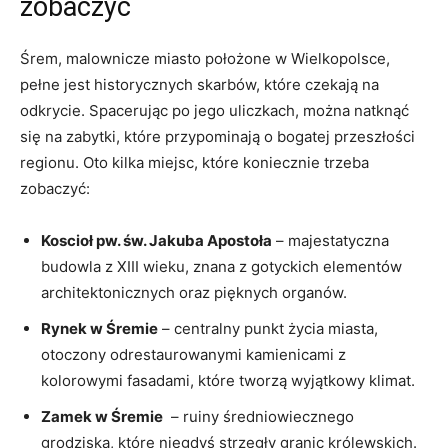
zobaczyć
Śrem, malownicze miasto położone⁤ w‍ Wielkopolsce,
pełne jest historycznych ‍skarbów, które‌ czekają na
odkrycie. Spacerując⁣ po ‍jego uliczkach, można natknąć‍
się na zabytki, które⁣ przypominają⁣ o bogatej ⁤przeszłości⁤
regionu. Oto kilka miejsc, ⁣które koniecznie trzeba
zobaczyć:
Koscioł pw. św. Jakuba Apostoła
– majestatyczna‌
budowla​ z ‌XIII wieku, znana z gotyckich elementów
architektonicznych oraz pięknych⁣ organów.
Rynek w Śremie
– centralny punkt⁢ życia miasta,
otoczony odrestaurowanymi ‍kamienicami z
kolorowymi fasadami, które tworzą wyjątkowy klimat.
Zamek w Śremie
⁣ – ‍ruiny⁤ średniowiecznego
grodziska, które niegdyś strzegły granic królewskich.