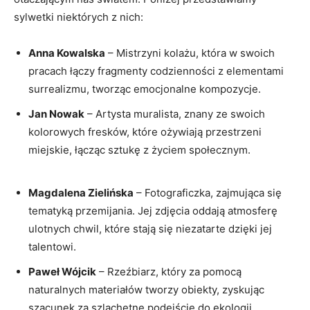
sylwetki niektórych z nich:
Anna Kowalska
– Mistrzyni kolażu, ⁢która w swoich
pracach ⁤łączy fragmenty codzienności‍ z elementami
surrealizmu, tworząc emocjonalne kompozycje.
Jan Nowak
⁢– Artysta muralista, znany ze swoich
kolorowych​ fresków, które ożywiają przestrzeni
miejskie, łącząc ⁤sztukę z życiem społecznym.
Magdalena Zielińska
– Fotograficzka, zajmująca się
tematyką przemijania. Jej zdjęcia oddają atmosferę
ulotnych​ chwil, które stają się niezatarte dzięki jej
talentowi.
Paweł Wójcik
– Rzeźbiarz, który za pomocą
naturalnych materiałów tworzy obiekty, zyskując
szacunek za szlachetne podejście do ekologii.