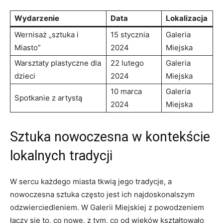
Wydarzenie
Data
Lokalizacja
Wernisaż „sztuka i
15 stycznia
Galeria
Miasto”
2024
Miejska
Warsztaty plastyczne dla
22 lutego
Galeria
dzieci
2024
Miejska
10 marca
Galeria
Spotkanie z artystą
2024
Miejska
Sztuka nowoczesna w kontekście
lokalnych tradycji
W sercu każdego miasta tkwią jego tradycje, a
nowoczesna ‍sztuka często jest ⁢ich ‍najdoskonalszym
odzwierciedleniem. W Galerii Miejskiej⁣ z powodzeniem
łączy się to, co nowe, z⁤ tym, co od wieków kształtowało⁤