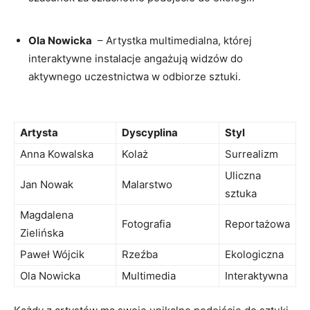
Ola Nowicka
​ –⁢ Artystka multimedialna, ⁢której
interaktywne instalacje angażują widzów do
aktywnego uczestnictwa w​ odbiorze sztuki.
Artysta
Dyscyplina
Styl
Anna Kowalska
Kolaż
Surrealizm
Uliczna
Jan Nowak
Malarstwo
sztuka
Magdalena
Fotografia
Reportażowa
Zielińska
Paweł ‌Wójcik
Rzeźba
Ekologiczna
Ola Nowicka
Multimedia
Interaktywna