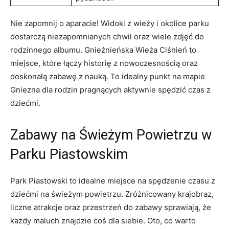
Nie zapomnij⁣ o aparacie! Widoki ⁤z wieży i ​okolice parku
dostarczą ‍niezapomnianych ​chwil oraz wiele zdjęć do
rodzinnego ‌albumu. Gnieźnieńska Wieża ⁢Ciśnień to
⁣miejsce, które łączy historię z nowoczesnością oraz
doskonałą zabawę z nauką. To idealny punkt ‌na mapie⁣
Gniezna dla ⁤rodzin pragnących aktywnie spędzić‍ czas⁣ z
dziećmi.
Zabawy na Świeżym Powietrzu‍ w
Parku Piastowskim
Park Piastowski to​ idealne⁤ miejsce na spędzenie czasu z
dziećmi na ‌świeżym ‌powietrzu.‌ Zróżnicowany krajobraz,
liczne atrakcje oraz⁤ przestrzeń do zabawy sprawiają, że
każdy maluch znajdzie ⁤coś dla siebie.⁣ Oto, co ⁤warto