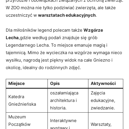
przyrodzie i‌ obowiązkach związanych z ochroną zwierząt.‌
W ZOO ⁢można nie tylko podziwiać zwierzęta,⁢ ale także
uczestniczyć w
warsztatach edukacyjnych
.
Dla miłośników ‌legend polecam⁣ także
Wzgórze
Lecha
,gdzie według podań znajduje się‌ grób
Legendarnego Lecha. To miejsce ⁤emanuje magią⁣ i⁢
tajemnicą. ⁣Mimo⁤ że wycieczka na wzgórze ‍wymaga nieco
wysiłku, nagrodą jest piękny widok na ⁢całe Gniezno i
⁣okolicę, idealny do rodzinnych zdjęć.
Miejsce
Opis
Aktywności
oszałamiająca
Zajęcia
Katedra
architektura i
edukacyjne,
Gnieźnieńska
historia.
zwiedzanie.
Muzeum
Interaktywne
Początków
Warsztaty,
⁢wystawy⁢ i