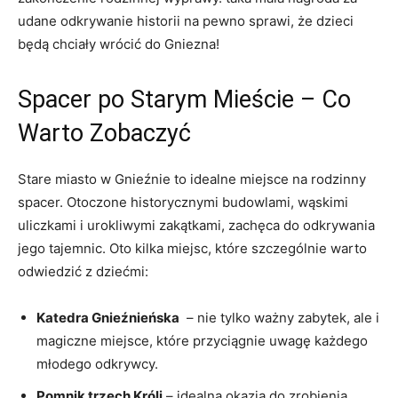
udane ⁤odkrywanie historii na pewno ​sprawi, że dzieci
⁤będą chciały wrócić ⁢do ‌Gniezna!
Spacer po Starym Mieście – Co
Warto Zobaczyć
Stare miasto‍ w ‌Gnieźnie to idealne⁢ miejsce na rodzinny
spacer. Otoczone historycznymi ‍budowlami, wąskimi
uliczkami i⁤ urokliwymi ⁢zakątkami, zachęca ​do​ odkrywania
jego tajemnic. Oto kilka miejsc, które ⁢szczególnie warto
odwiedzić z dziećmi:
Katedra ‌Gnieźnieńska
⁢ – nie tylko ważny zabytek, ale i
magiczne miejsce, które⁣ przyciągnie⁣ uwagę każdego
młodego‍ odkrywcy.
Pomnik trzech ‍Króli
– idealna okazja do‍ zrobienia