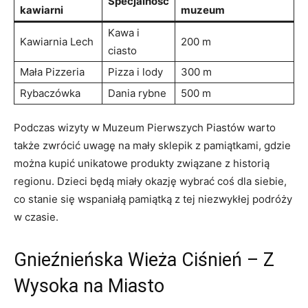
Specjalność
kawiarni
muzeum
Kawa i
Kawiarnia Lech
200 m
ciasto
Mała Pizzeria
Pizza i lody
300 m
Rybaczówka
Dania rybne
500⁤ m
Podczas wizyty w ‌Muzeum⁤ Pierwszych Piastów warto
⁣także zwrócić uwagę na mały sklepik ‍z pamiątkami, gdzie
można kupić unikatowe ‌produkty związane z historią‌
regionu. ⁢Dzieci będą miały okazję wybrać⁢ coś dla ⁢siebie,
co stanie się ⁤wspaniałą pamiątką z tej niezwykłej⁣ podróży
w ⁢czasie.
Gnieźnieńska⁣ Wieża Ciśnień – Z
Wysoka na‍ Miasto