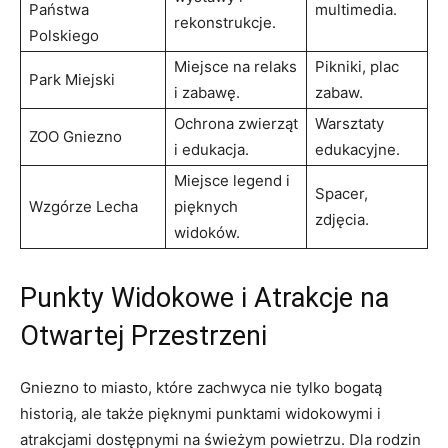
Państwa
multimedia.
rekonstrukcje.
Polskiego
Miejsce ⁣na ⁣relaks
Pikniki, plac​
Park Miejski
i zabawę.
zabaw.
Ochrona zwierząt
Warsztaty
ZOO Gniezno
i edukacja.
⁤edukacyjne.
Miejsce⁤ legend i
Spacer,
Wzgórze Lecha
pięknych
zdjęcia.
widoków.
Punkty Widokowe ⁤i Atrakcje na
Otwartej⁢ Przestrzeni
Gniezno to​ miasto, ‌które zachwyca nie tylko ⁢bogatą
historią, ale także‍ pięknymi punktami widokowymi i
atrakcjami‌ dostępnymi na świeżym‍ powietrzu. Dla rodzin​