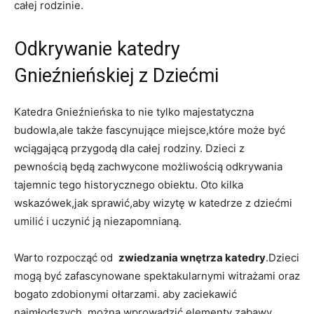
całej rodzinie.
Odkrywanie ‌katedry
Gnieźnieńskiej z Dziećmi
Katedra⁢ Gnieźnieńska ​to nie ⁣tylko‍ majestatyczna⁣
budowla,ale także fascynujące‍ miejsce,które może ⁤być
wciągającą przygodą dla całej ⁣rodziny. Dzieci ‍z
pewnością będą zachwycone możliwością odkrywania
tajemnic⁣ tego ⁢historycznego obiektu. Oto kilka
wskazówek,jak sprawić,aby ‍wizytę w katedrze z dziećmi
umilić i uczynić ją⁢ niezapomnianą.
Warto rozpocząć od ⁢
zwiedzania ​wnętrza katedry
.Dzieci
mogą być zafascynowane spektakularnymi ⁤witrażami oraz
bogato zdobionymi⁣ ołtarzami. ​aby zaciekawić​
najmłodszych,​ można ⁣wprowadzić elementy zabawy​