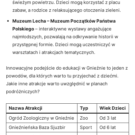
świeżym ‍powietrzu. Dzieci mogą ⁢korzystać z​ placu
zabaw,‍ a⁣ rodzice z relaksującego otoczenia zieleni.
Muzeum Lecha – Muzeum‌ Początków Państwa
⁤Polskiego
– interaktywne⁤ wystawy angażujące
najmłodszych, pozwalają na ⁢odkrywanie historii ⁢w
‍przystępnej formie. Dzieci mogą uczestniczyć w
warsztatach i atrakcjach tematycznych.
Innowacyjne podejście do edukacji w Gnieźnie to⁢ jeden ⁢z
powodów, ‍dla których warto ⁣tu przyjechać z⁢ dziećmi.
Jakie inne atrakcje warto uwzględnić w planach‍
podróżniczych?
Nazwa Atrakcji
Typ
Wiek Dzieci
Ogród Zoologiczny w Gnieźnie
Zoo
Od 3 lat
Gnieźnieńska ⁤Baza‍ Sjuzbir
Sport
Od 6 lat