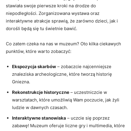
⁣stawiała swoje‌ pierwsze kroki na ‌drodze do ​
niepodległości. Zorganizowana ⁣wystawa oraz
interaktywne atrakcje sprawią, że‌ zarówno dzieci, jak i
dorośli‍ będą się tu świetnie bawić.
Co zatem czeka na nas w muzeum? ​Oto ⁤kilka ciekawych
punktów, które warto zobaczyć:
Ekspozycja skarbów
‍–⁣ zobaczcie ​najcenniejsze
znaleziska​ archeologiczne, ⁣które tworzą‍ historię
‌Gniezna.
Rekonstrukcje ‌historyczne
​– uczestniczcie w
warsztatach, które umożliwią Wam poczucie, jak żyli
ludzie ⁢w ⁣dawnych czasach.
Interaktywne stanowiska
⁤– uczcie‍ się poprzez
zabawę! Muzeum oferuje liczne gry i ‌multimedia, które