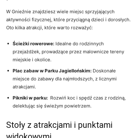
W Gnieźnie znajdziesz wiele miejsc sprzyjających
aktywności fizycznej, które przyciągną dzieci⁤ i dorosłych.
⁤Oto⁢ kilka atrakcji, które warto rozważyć:
Ścieżki rowerowe:
Idealne do rodzinnych
przejażdżek,⁢ prowadzące przez malownicze‌ tereny
miejskie i okolice.
Plac ⁤zabaw w Parku Jagiellońskim:
Doskonałe
miejsce do ⁢zabawy dla najmłodszych, z ⁢licznymi
atrakcjami.
Pikniki w parku:
⁣ Rozwiń koc i ⁢spędź czas z rodziną,
delektując ‌się świeżym powietrzem.
Stoły z⁢ atrakcjami‌ i punktami
widokowymi