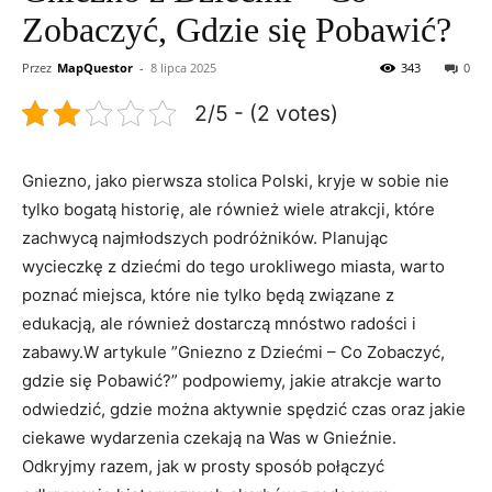
Zobaczyć, Gdzie się Pobawić?
Przez
MapQuestor
-
8 lipca 2025
343
0
2/5 - (2 votes)
Gniezno, jako pierwsza⁢ stolica Polski, kryje w sobie nie
tylko bogatą historię, ale również wiele‌ atrakcji, które
zachwycą najmłodszych podróżników. Planując
wycieczkę​ z dziećmi do ⁤tego urokliwego​ miasta,‌ warto
poznać miejsca,‍ które nie tylko będą związane z
edukacją,⁤ ale ‌również⁢ dostarczą mnóstwo‍ radości i
⁢zabawy.W artykule ‌”Gniezno z Dziećmi – Co Zobaczyć,
gdzie się ‌Pobawić?” podpowiemy, jakie atrakcje warto
odwiedzić, gdzie można⁣ aktywnie ⁤spędzić czas oraz⁣ jakie‌
ciekawe⁢ wydarzenia czekają na Was w Gnieźnie.
‌Odkryjmy razem,‍ jak⁣ w prosty sposób ‍połączyć