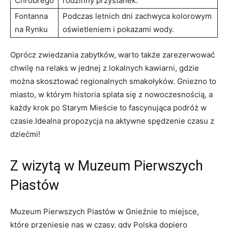
Chrobrego
rodzinny ⁤przystanek.
Fontanna
Podczas letnich dni ⁢zachwyca ‌kolorowym
na Rynku
oświetleniem i pokazami wody.
Oprócz‍ zwiedzania zabytków, warto także zarezerwować
chwilę ⁢na relaks w⁤ jednej z lokalnych‌ kawiarni,‌ gdzie
można skosztować regionalnych⁢ smakołyków. Gniezno to
miasto,​ w którym historia splata się z nowoczesnością, a
każdy krok po Starym‌ Mieście to fascynująca podróż w
czasie.Idealna propozycja na aktywne spędzenie czasu ​z
dziećmi!
Z​ wizytą w Muzeum Pierwszych
Piastów
Muzeum Pierwszych Piastów w Gnieźnie‍ to miejsce,
które przeniesie nas w czasy,‍ gdy⁢ Polska dopiero