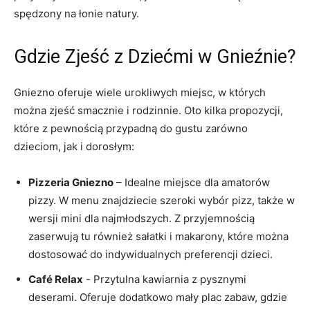
spędzony na łonie natury.
Gdzie Zjeść ​z Dziećmi w​ Gnieźnie?
Gniezno⁣ oferuje wiele urokliwych miejsc, ⁣w ⁤których
⁤można zjeść smacznie ‌i rodzinnie. ⁣Oto kilka propozycji,
które z pewnością przypadną do ‍gustu zarówno
dzieciom, jak i dorosłym:
Pizzeria Gniezno
– Idealne ⁣miejsce dla amatorów
pizzy. W menu ‌znajdziecie szeroki‍ wybór pizz, także w‍
wersji mini dla najmłodszych. ⁣Z‍ przyjemnością
zaserwują⁤ tu również⁤ sałatki i makarony, które ‌można
dostosować do​ indywidualnych preferencji dzieci.
Café ⁣Relax
​- Przytulna⁢ kawiarnia z pysznymi
deserami. Oferuje dodatkowo mały plac zabaw, gdzie