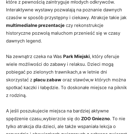
⁣które z ⁤pewnością zaintryguje młodych odkrywców.
Interaktywne wystawy pozwalają na ​poznanie ‌dawnych
czasów ⁢w sposób przystępny ​i⁢ ciekawy. Atrakcje takie jak⁤
multimedialne prezentacje
czy rekonstrukcje
historyczne pozwolą⁤ maluchom ⁢przenieść⁢ się w czasy
dawnych legend.
Na zewnątrz ‌czeka na Was
Park⁣ Miejski
, który oferuje
wiele możliwości do zabawy ‌i relaksu.⁣ Dzieci mogą
pobiegać ⁣po‍ zielonych trawnikach,a⁣ w letnie dni​
skorzystać z
placu zabaw
oraz⁣ stawów,w których można
spotkać ‍kaczki i ⁤łabędzie. ⁢To ‍doskonałe‍ miejsce‍ na piknik
z rodziną.
A jeśli poszukujecie miejsca na bardziej ​aktywne
spędzenie czasu,wybierzcie się⁤ do
ZOO Gniezno
. To‍ nie
⁣tylko atrakcja ​dla dzieci, ale także wspaniała lekcja o