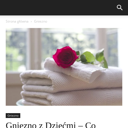
Strona główna
Gniezno
Gniezno
Gniezno z Dziećmi – Co