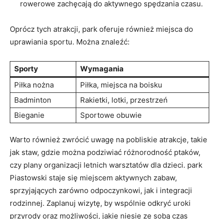
rowerowe zachęcają do aktywnego spędzania czasu.
Oprócz tych atrakcji, park oferuje również ⁤miejsca do
uprawiania sportu. ⁤Można znaleźć:
Sporty
Wymagania
Piłka⁤ nożna
Piłka, miejsca na boisku
Badminton
Rakietki,​ lotki, ⁤przestrzeń
Bieganie
Sportowe obuwie
Warto również zwrócić uwagę na pobliskie atrakcje, ⁣takie
jak staw,⁤ gdzie‌ można podziwiać różnorodność ptaków, ​
czy ⁢plany ‌organizacji letnich warsztatów dla dzieci. ⁢park
Piastowski staje ⁢się miejscem aktywnych ⁣zabaw,⁤
sprzyjających ⁢zarówno odpoczynkowi,​ jak ⁢i ‌integracji ​
rodzinnej. ⁣Zaplanuj wizytę, by wspólnie odkryć uroki
przyrody oraz możliwości,‍ jakie niesie ze sobą czas