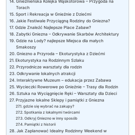
Gnieźnieńska Kolejka Wąskotorowa – Przygoda na
Torach
Sport i Rekreacja ​w ‌Gnieźnie z Dziećmi
Jakie ‍Festiwale ⁤Przyciągną Rodziny do Gniezna?
Gdzie Znaleźć Najlepsze Place‌ Zabaw?
Zabytki Gniezna​ –‍ Odkrywanie Skarbów‌ Architektury
Gdzie na Lody?‍ najlepsze ‍Miejsca⁣ dla małych
Smakoszy
Gniezno a ‍Przyroda – Ekoturystyka z Dziećmi
Ekoturystyka na Rodzinnym Szlaku
Przyrodnicze⁣ warsztaty dla rodzin
Odkrywanie‍ lokalnych atrakcji
Interaktywne⁢ Muzeum – edukacja przez Zabawa
Wycieczki⁢ Rowerowe po Gnieźnie⁣ – Trasy‌ dla Rodzin
Sztuka ‌na Wyciągnięcie ‍Ręki – Warsztaty dla‍ Dzieci
Przyjazne ‌lokalne Sklepy i pamiątki z Gniezna
gdzie się wybrać na zakupy?
Spotkania z lokalnymi twórcami
Odkryj Gniezno w inny sposób
Pamiątki ‍z historii
Jak Zaplanować ​Idealny ‍Rodzinny Weekend⁤ w