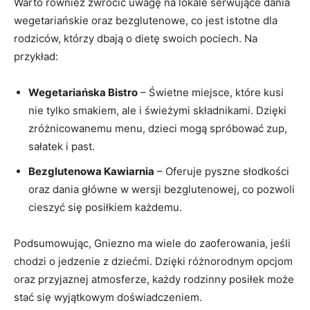
Warto również zwrócić uwagę na lokale serwujące ‌dania
wegetariańskie oraz ‌bezglutenowe, co jest‍ istotne‌ dla
rodziców, którzy dbają o dietę swoich pociech. ‍Na
przykład:
Wegetariańska Bistro
– Świetne ⁢miejsce, które kusi
nie ‍tylko smakiem, ⁢ale i świeżymi składnikami. Dzięki
zróżnicowanemu menu, dzieci mogą spróbować zup,
sałatek i⁣ past.
Bezglutenowa Kawiarnia
– Oferuje pyszne słodkości
oraz dania główne w ⁣wersji bezglutenowej, co ⁢pozwoli
⁢cieszyć ⁣się posiłkiem każdemu.
Podsumowując, Gniezno ma ⁣wiele do⁢ zaoferowania, jeśli⁣
chodzi o jedzenie z dziećmi. Dzięki ​różnorodnym opcjom
oraz przyjaznej atmosferze, każdy rodzinny posiłek może
stać ⁤się wyjątkowym doświadczeniem.