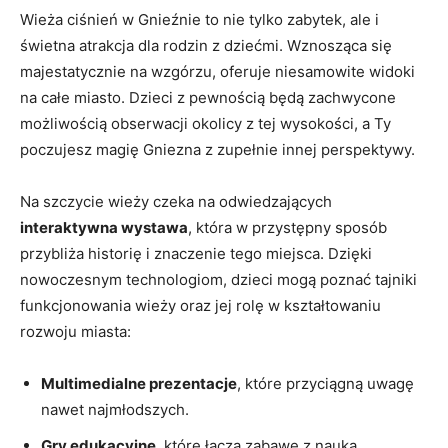
Wieża ciśnień w Gnieźnie to nie tylko zabytek, ⁢ale i‍
świetna atrakcja dla rodzin z ⁤dziećmi. Wznosząca się
majestatycznie na wzgórzu, ‌oferuje ⁤niesamowite widoki
na całe miasto. Dzieci z pewnością będą zachwycone
możliwością​ obserwacji okolicy z tej wysokości, a ​Ty
poczujesz magię Gniezna z zupełnie innej perspektywy.
Na szczycie wieży czeka ⁢na odwiedzających⁢
interaktywna wystawa
,⁢ która w ⁣przystępny‌ sposób
przybliża historię i znaczenie⁣ tego miejsca. Dzięki
nowoczesnym technologiom, dzieci‌ mogą poznać tajniki
funkcjonowania wieży oraz jej rolę ‌w kształtowaniu
rozwoju miasta:
Multimedialne prezentacje
, ⁢które przyciągną uwagę
nawet⁣ najmłodszych.
Gry ⁢edukacyjne
, które łączą zabawę‍ z nauką.