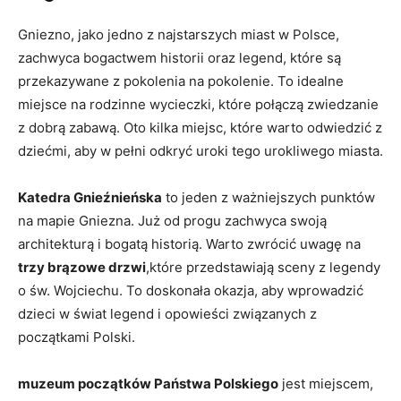
Gniezno, jako jedno z najstarszych miast w ⁢Polsce,⁣
zachwyca bogactwem‍ historii oraz legend, które są
przekazywane z pokolenia na pokolenie. To idealne
miejsce na rodzinne wycieczki,​ które połączą zwiedzanie
z dobrą zabawą. ‍Oto kilka miejsc, które warto ⁣odwiedzić z
dziećmi, aby w pełni odkryć uroki tego ‌urokliwego‍ miasta.
Katedra Gnieźnieńska
to jeden z ważniejszych punktów
na mapie Gniezna. Już⁣ od progu zachwyca swoją
architekturą i bogatą historią. Warto zwrócić ⁣uwagę na
trzy brązowe ‍drzwi
,które przedstawiają sceny z legendy
o św. Wojciechu.⁤ To‌ doskonała ⁤okazja, aby‍ wprowadzić
‍dzieci​ w świat legend i opowieści ‍związanych z
początkami Polski.
muzeum⁤ początków Państwa⁤ Polskiego
jest miejscem,