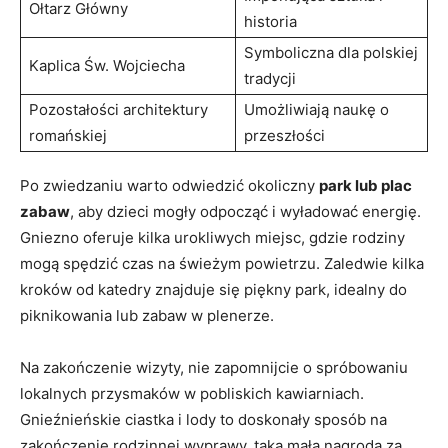
Ołtarz Główny
historia
Symboliczna dla polskiej
Kaplica Św. Wojciecha
tradycji
Pozostałości​ architektury
Umożliwiają naukę o
romańskiej
‍przeszłości
Po⁢ zwiedzaniu warto odwiedzić okoliczny
park lub⁤ plac
zabaw
, aby dzieci mogły odpocząć i wyładować energię.
⁤Gniezno oferuje kilka urokliwych miejsc,⁤ gdzie rodziny
mogą spędzić czas na świeżym powietrzu. Zaledwie‍ kilka
kroków od katedry znajduje się piękny park, idealny do
piknikowania lub zabaw w plenerze.
Na zakończenie wizyty, nie zapomnijcie o spróbowaniu
lokalnych przysmaków w pobliskich kawiarniach.
Gnieźnieńskie ciastka i lody ⁤to doskonały sposób na
zakończenie⁣ rodzinnej wyprawy. taka mała nagroda‌ za