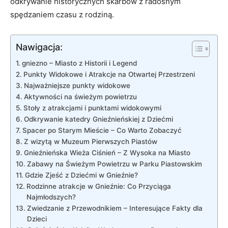
odkrywanie ‍historycznych skarbów z​ radosnym⁣
spędzaniem czasu z rodziną.
Nawigacja:
gniezno – ⁣Miasto z Historii i‌ Legend
Punkty Widokowe ⁤i Atrakcje na Otwartej⁢ Przestrzeni
Najważniejsze ​punkty widokowe
Aktywności ‌na​ świeżym⁣ powietrzu
Stoły z⁢ atrakcjami‌ i punktami widokowymi
Odkrywanie ‌katedry Gnieźnieńskiej z Dziećmi
Spacer po Starym Mieście – Co Warto Zobaczyć
Z​ wizytą w Muzeum Pierwszych Piastów
Gnieźnieńska⁣ Wieża Ciśnień – Z Wysoka na‍ Miasto
Zabawy na Świeżym Powietrzu‍ w Parku Piastowskim
Gdzie Zjeść ​z Dziećmi w​ Gnieźnie?
Rodzinne atrakcje w Gnieźnie:⁢ Co ⁤Przyciąga
Najmłodszych?
Zwiedzanie z Przewodnikiem – Interesujące ⁢Fakty dla
Dzieci