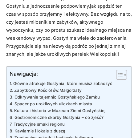
Gostyniu,a jednocześnie‍ podpowiemy,jak spędzić ten⁣
czas w sposób przyjemny ​i efektywny. Bez​ względu na to,
czy jesteś miłośnikiem zabytków, aktywnego
wypoczynku, czy po prostu szukasz idealnego miejsca na
weekendowy wypad, Gostyń ma wiele do zaoferowania.
Przygotujcie się‍ na niezwykłą podróż po jednej z mniej
znanych, ale jakże urokliwych perełek ‍Wielkopolski!
Nawigacja:
Główne atrakcje‍ Gostynia, które musisz zobaczyć
Zabytkowy Kościół św.Małgorzaty
Odkrywanie tajemnic ⁢Gostyńskiego ​Zamku
Spacer po urokliwych uliczkach ‍miasta
Kultura i historia w Muzeum Ziemi Gostyńskiej
Gastronomiczne skarby⁢ Gostynia – co zjeść?
Tradycyjne ⁣smaki regionu
Kawiarnie i lokale‌ z ​duszą
Tradycyjne ⁤zakątki i festiwale kulinarne