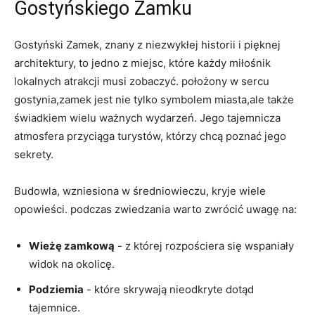
⁢Gostyńskiego ​Zamku
Gostyński Zamek, znany ⁣z niezwykłej historii i pięknej
⁤architektury, ⁢to jedno z miejsc, które każdy miłośnik
lokalnych ⁣atrakcji musi zobaczyć. położony​ w⁤ sercu
gostynia,zamek jest nie tylko symbolem miasta,ale także
świadkiem⁣ wielu ważnych wydarzeń. Jego tajemnicza
‌atmosfera przyciąga turystów, którzy ⁤chcą poznać jego
sekrety.
Budowla, wzniesiona⁣ w średniowieczu, kryje wiele
opowieści. ‍podczas zwiedzania warto zwrócić uwagę na:
Wieżę zamkową
‌- z ​której rozpościera się wspaniały
widok na‍ okolicę.
Podziemia
‌- które skrywają nieodkryte dotąd
tajemnice.