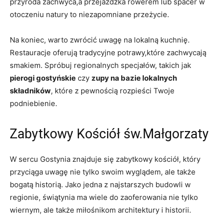
przyroda zachwyca,a‌ przejażdżka rowerem ⁤lub ⁤spacer w
otoczeniu ​natury ​to niezapomniane przeżycie.
Na koniec, warto ⁢zwrócić uwagę na lokalną kuchnię.
Restauracje oferują tradycyjne potrawy,które zachwycają
smakiem. Spróbuj regionalnych specjałów, takich jak⁣
pierogi gostyńskie
czy
zupy na bazie lokalnych
składników
, które z pewnością⁣ rozpieści Twoje
podniebienie.
Zabytkowy Kościół św.Małgorzaty
W sercu Gostynia znajduje się zabytkowy kościół, który
przyciąga uwagę ‍nie tylko swoim wyglądem, ale także⁣
bogatą historią.​ Jako jedna​ z najstarszych budowli ⁢w
regionie,​ świątynia‌ ma​ wiele do zaoferowania ​nie tylko
wiernym, ale także miłośnikom architektury i⁢ historii.