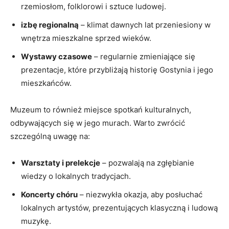
rzemiosłom, folklorowi i sztuce‌ ludowej.
izbę regionalną
–⁤ klimat dawnych lat przeniesiony w
wnętrza mieszkalne sprzed wieków.
Wystawy ⁤czasowe
– regularnie zmieniające⁤ się⁢
prezentacje, które przybliżają historię Gostynia i​ jego‌
mieszkańców.
Muzeum to również miejsce spotkań ​kulturalnych,
odbywających się w jego ⁢murach. ​Warto zwrócić
szczególną⁢ uwagę na:
Warsztaty‍ i⁤ prelekcje
​– pozwalają na zgłębianie
wiedzy​ o lokalnych​ tradycjach.
Koncerty⁣ chóru
– niezwykła⁢ okazja, aby posłuchać
lokalnych artystów, prezentujących klasyczną i ludową
⁣muzykę.