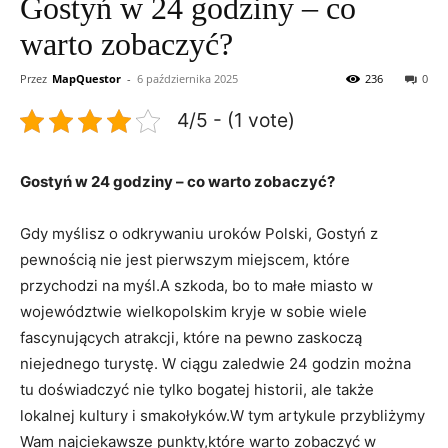
Gostyń w 24 godziny – co
warto zobaczyć?
Przez
MapQuestor
-
6 października 2025
236
0
4/5 - (1 vote)
Gostyń w 24 godziny – co warto zobaczyć?
Gdy myślisz o odkrywaniu uroków Polski, ​Gostyń z
pewnością nie jest pierwszym miejscem, które
przychodzi na myśl.A⁢ szkoda, bo‍ to małe‌ miasto w
województwie wielkopolskim ‌kryje ‍w sobie ⁤wiele
fascynujących⁣ atrakcji, które na pewno zaskoczą
niejednego turystę. W ‌ciągu zaledwie 24 godzin można
tu doświadczyć nie tylko bogatej historii, ale także
lokalnej kultury i smakołyków.W tym artykule przybliżymy
Wam najciekawsze punkty,które warto ⁣zobaczyć w