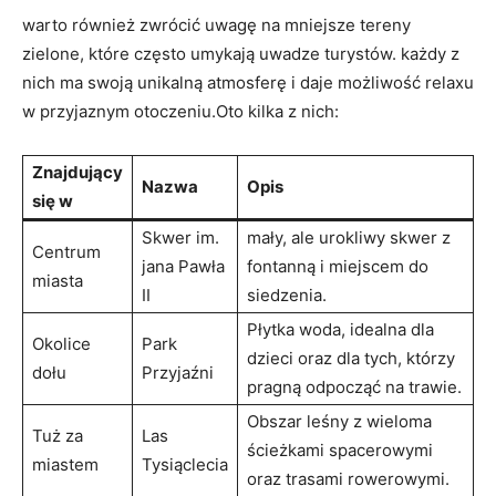
warto również zwrócić uwagę na‍ mniejsze tereny
⁣zielone, które często umykają ⁢uwadze turystów. każdy z‍
nich ma⁢ swoją unikalną atmosferę i daje możliwość relaxu
w ‌przyjaznym otoczeniu.Oto kilka z nich:
Znajdujący⁢
Nazwa
Opis
się w
Skwer ​im.
mały, ale urokliwy skwer‍ z
Centrum
jana Pawła
fontanną ⁣i miejscem ⁤do
miasta
II
siedzenia.
Płytka woda, ⁢idealna dla
Okolice
Park‍
dzieci oraz dla‍ tych, którzy
⁤dołu
Przyjaźni
pragną odpocząć na trawie.
Obszar leśny z‌ wieloma
Tuż za
Las
ścieżkami spacerowymi‍
miastem
Tysiąclecia
oraz trasami rowerowymi.