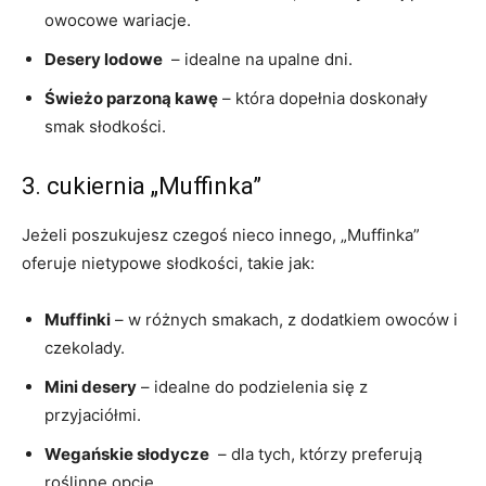
owocowe wariacje.
Desery lodowe
‌ – idealne na⁢ upalne dni.
Świeżo parzoną kawę
– która dopełnia doskonały
smak słodkości.
3. cukiernia „Muffinka”
Jeżeli poszukujesz czegoś nieco innego, „Muffinka”⁣
oferuje nietypowe słodkości,‍ takie ⁣jak:
Muffinki
– w ⁢różnych‍ smakach, z dodatkiem owoców ⁤i
czekolady.
Mini desery
– idealne do podzielenia się ⁢z
przyjaciółmi.
Wegańskie słodycze
⁣ – dla tych,⁤ którzy preferują
roślinne opcje.