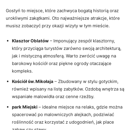
Gostyń to miejsce, które zachwyca bogatą historią oraz
urokliwymi zakątkami. Oto najważniejsze atrakcje, które
musisz⁤ zobaczyć przy okazji ⁤wizyty w tym mieście.
Klasztor ⁢Oblatów
– Imponujący​ zespół klasztorny,
który przyciąga‌ turystów zarówno swoją architekturą,
jak i ‌mistyczną atmosferą. Warto zwrócić uwagę na‌
barokowy kościół oraz piękne ogrody otaczające
‌kompleks.
Kościół ​św. Mikołaja
– Zbudowany w⁢ stylu gotyckim,‍
również wpisany na ⁢listę zabytków. Ozdobą⁣ wnętrza są​
wspaniałe malowidła oraz cenne rzeźby.
park Miejski
– ⁢idealne miejsce na relaks, gdzie⁢ można‍
spacerować po malowniczych ‌alejkach, ⁢podziwiać
roślinność oraz korzystać​ z ‌udogodnień, jak ‌place‌
zabaw czy stawy.