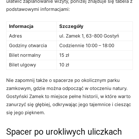
‌ułatwić zaplanowanie wizyty, poniżej znajduje się tabela z
podstawowymi informacjami:
Informacja
Szczegóły
Adres
ul. Zamek 1, 63-800 Gostyń
Godziny ⁣otwarcia
Codziennie 10:00 – 18:00
Bilet normalny
15 zł
Bilet ulgowy
10 zł
Nie zapomnij także​ o spacerze po ​okolicznym⁢ parku
zamkowym, gdzie można odpocząć w otoczeniu natury.
Gostyński Zamek to⁣ miejsce​ pełne‌ historii,‌ w które warto
zanurzyć się głębiej, odkrywając​ jego tajemnice i ciesząc⁤
się jego pięknem.
Spacer po urokliwych uliczkach