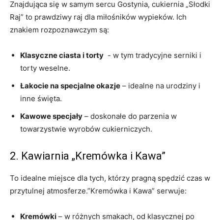
Znajdująca się w‌ samym sercu Gostynia, cukiernia „Słodki
Raj” to‌ prawdziwy raj dla miłośników wypieków. Ich
znakiem rozpoznawczym są:
Klasyczne ciasta⁣ i torty
⁣ -‍ w‌ tym ​tradycyjne serniki​ i
torty ​weselne.
Łakocie na specjalne okazje
– idealne na urodziny i
inne święta.
Kawowe specjały
– doskonałe ​do parzenia⁣ w
towarzystwie wyrobów ‍cukierniczych.
2. Kawiarnia „Kremówka⁣ i Kawa”
To​ idealne‍ miejsce ⁢dla tych, którzy pragną spędzić czas w
przytulnej atmosferze.”Kremówka i Kawa” serwuje:
Kremówki
– w różnych smakach, ⁣od klasycznej po