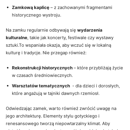
Zamkową kaplicę
– z zachowanymi⁢ fragmentami
historycznego ​wystroju.
Na zamku ⁣regularnie odbywają się
wydarzenia
kulturalne
,⁢ takie jak koncerty, festiwale czy wystawy
sztuki.To wspaniała okazja, ‌aby wczuć się ⁤w lokalną
kulturę i‌ tradycje. Nie przegap również:
Rekonstrukcji‌ historycznych
– które przybliżają ⁢życie⁣
w ‍czasach średniowiecznych.
Warsztatów tematycznych
⁢ -‌ dla dzieci⁤ i ⁣dorosłych,
które​ angażują w tajniki ‌dawnych rzemiosł.
Odwiedzając ⁤zamek, warto‌ również zwrócić‍ uwagę na ​
jego architekturę. Elementy stylu gotyckiego i‌
renesansowego tworzą⁣ niepowtarzalny klimat.​ Aby