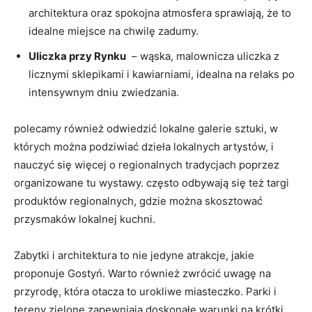
architektura oraz spokojna‌ atmosfera​ sprawiają, ‍że to⁤
idealne miejsce ‍na chwilę zadumy.
Uliczka przy Rynku
‍ – wąska,​ malownicza uliczka z
licznymi sklepikami⁢ i kawiarniami, idealna na relaks po
intensywnym ​dniu ​zwiedzania.
polecamy również odwiedzić lokalne galerie sztuki, w
których można podziwiać dzieła lokalnych artystów, i
nauczyć się więcej o regionalnych tradycjach poprzez
‌organizowane tu wystawy.‍ często odbywają się‌ też targi
produktów regionalnych,⁢ gdzie można skosztować
przysmaków lokalnej kuchni.
Zabytki i architektura to nie jedyne atrakcje, jakie
proponuje⁣ Gostyń.⁣ Warto​ również zwrócić uwagę na
przyrodę, która otacza to urokliwe miasteczko. Parki⁣ i
tereny zielone zapewniają doskonałe ‌warunki na krótki​