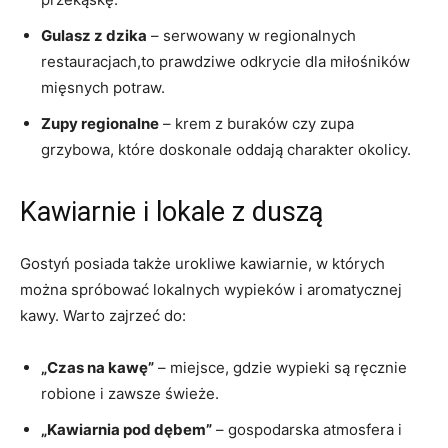
Gulasz z dzika
– ​serwowany w regionalnych
restauracjach,to prawdziwe ⁢odkrycie dla ‌miłośników
mięsnych potraw.
Zupy regionalne
– krem z buraków czy zupa‍
grzybowa, ⁣które doskonale oddają charakter ⁤okolicy.
Kawiarnie i lokale‌ z ​duszą
Gostyń posiada także urokliwe ​kawiarnie, w ⁣których
można‍ spróbować lokalnych wypieków i aromatycznej
kawy. Warto zajrzeć do:
„Czas na kawę”
– miejsce, gdzie ‍wypieki‍ są ręcznie
robione‍ i‌ zawsze świeże.
„Kawiarnia‍ pod​ dębem”
– gospodarska‍ atmosfera i