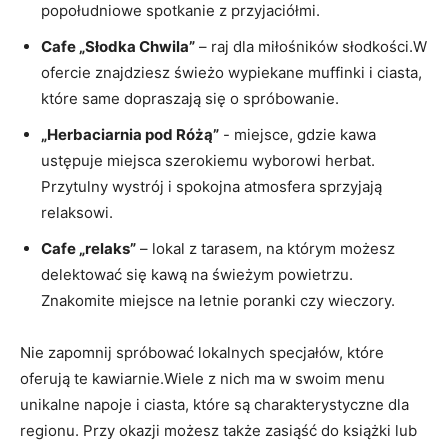
popołudniowe spotkanie z przyjaciółmi.
Cafe⁤ „Słodka Chwila”
– raj‌ dla miłośników słodkości.W
ofercie⁣ znajdziesz świeżo wypiekane muffinki ‌i‌ ciasta,
które same dopraszają się o⁤ spróbowanie.
„Herbaciarnia pod Różą”
-‍ miejsce, gdzie ‌kawa
ustępuje miejsca⁢ szerokiemu wyborowi herbat.⁣
Przytulny wystrój i spokojna atmosfera⁤ sprzyjają
relaksowi.
Cafe „relaks”
– lokal z tarasem, na ⁣którym możesz
delektować się kawą na świeżym powietrzu.⁤
Znakomite miejsce na letnie poranki czy wieczory.
Nie zapomnij spróbować ⁢lokalnych specjałów, które
oferują ‌te⁣ kawiarnie.Wiele z nich ⁢ma w​ swoim menu
unikalne napoje i ‌ciasta, które są charakterystyczne dla⁤
regionu. Przy okazji możesz także‍ zasiąść do książki⁣ lub