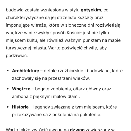
budowla została wzniesiona w stylu
gotyckim
, co
charakterystyczne są jej strzeliste kształty oraz
imponujące witraże, które w słoneczne dni rozświetlają
wnętrze w niezwykły⁢ sposób.Kościół jest nie tylko
miejscem ​kultu, ale również ważnym punktem‍ na mapie
⁢turystycznej‌ miasta. Warto‍ poświęcić chwilę, aby
podziwiać:
Architekturę
– detale ⁤rzeźbiarskie i budowlane, które
⁤zachowały się​ na​ przestrzeni wieków.
Wnętrze
– bogate zdobienia, ołtarz ‍główny oraz
⁢ambona ​z pięknymi⁣ malowidłami.
Historie
– legendy związane z tym miejscem, które
przekazywane są z pokolenia na​ pokolenie.
Warto także⁣ zwrócić uwagę na
dzwon
zawieszony w