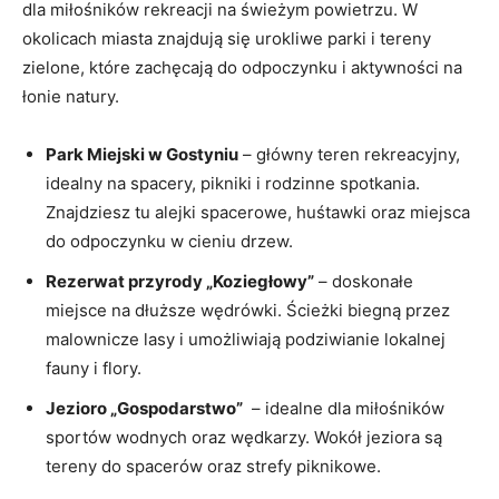
dla miłośników rekreacji na⁣ świeżym ‍powietrzu.‍ W
okolicach⁤ miasta znajdują⁣ się urokliwe parki i tereny
zielone, ​które zachęcają ​do odpoczynku​ i aktywności na
łonie natury.
Park ⁣Miejski w Gostyniu
– główny teren rekreacyjny,
idealny ⁣na⁤ spacery, pikniki i rodzinne⁢ spotkania.
‍Znajdziesz tu alejki spacerowe, huśtawki oraz miejsca
do odpoczynku ⁣w cieniu ⁣drzew.
Rezerwat przyrody „Koziegłowy”
– doskonałe
miejsce na⁢ dłuższe wędrówki. Ścieżki biegną przez
malownicze lasy i umożliwiają podziwianie lokalnej
fauny i flory.
Jezioro „Gospodarstwo”
⁢ – idealne dla miłośników
sportów‌ wodnych oraz wędkarzy. Wokół‌ jeziora są
tereny do ⁣spacerów oraz ⁢strefy​ piknikowe.