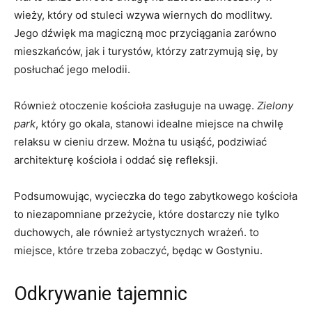
wieży, który od⁢ stuleci⁤ wzywa wiernych do modlitwy.
Jego ‌dźwięk⁢ ma magiczną moc przyciągania zarówno
mieszkańców, jak ⁤i ⁢turystów, którzy ‍zatrzymują się, ‌by
posłuchać jego melodii.
Również otoczenie kościoła zasługuje na uwagę.
Zielony
park
, który go okala, stanowi idealne miejsce na chwilę
relaksu⁢ w cieniu drzew. Można tu usiąść, podziwiać
architekturę kościoła ⁢i⁣ oddać się‌ refleksji.
Podsumowując, wycieczka do tego zabytkowego ⁣kościoła⁣
to niezapomniane przeżycie, ⁣które dostarczy nie tylko
duchowych, ale również artystycznych wrażeń. to
miejsce, ⁣które trzeba zobaczyć, będąc w Gostyniu.
Odkrywanie tajemnic