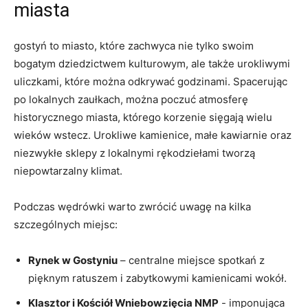
‍miasta
gostyń to miasto, które zachwyca nie tylko swoim‍
bogatym dziedzictwem kulturowym, ale⁣ także urokliwymi
uliczkami, które można odkrywać godzinami. Spacerując
po lokalnych zaułkach, można poczuć atmosferę
historycznego miasta, którego korzenie ‍sięgają ‌wielu​
wieków wstecz. Urokliwe kamienice, małe kawiarnie oraz
niezwykłe sklepy z ​lokalnymi rękodziełami tworzą
niepowtarzalny ⁢klimat.
Podczas ⁢wędrówki warto zwrócić uwagę na‍ kilka
szczególnych miejsc:
Rynek w Gostyniu
– centralne miejsce spotkań z
pięknym ratuszem i zabytkowymi ⁤kamienicami⁣ wokół.
Klasztor i Kościół Wniebowzięcia‌ NMP
-⁣ imponująca⁣