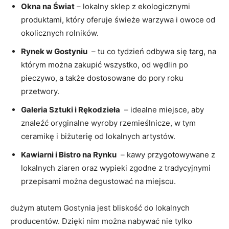
Okna na Świat
– lokalny sklep z ekologicznymi
produktami, który oferuje świeże warzywa i owoce​ od
okolicznych‍ rolników.
Rynek w Gostyniu
⁢ –⁣ tu co tydzień odbywa⁣ się targ, ⁣na‌
którym można zakupić wszystko, od wędlin po
pieczywo, a także dostosowane ‌do pory roku
przetwory.
Galeria‌ Sztuki i Rękodzieła
‍ – idealne miejsce, ⁣aby
znaleźć oryginalne wyroby rzemieślnicze,⁤ w tym ​
ceramikę i ⁤biżuterię od lokalnych ⁤artystów.
Kawiarni i Bistro na Rynku
‍ – ‌kawy przygotowywane z
lokalnych ziaren oraz wypieki zgodne z tradycyjnymi
przepisami można degustować na miejscu.
dużym atutem Gostynia​ jest bliskość do lokalnych
producentów. ⁤Dzięki⁤ nim ​można​ nabywać⁢ nie tylko