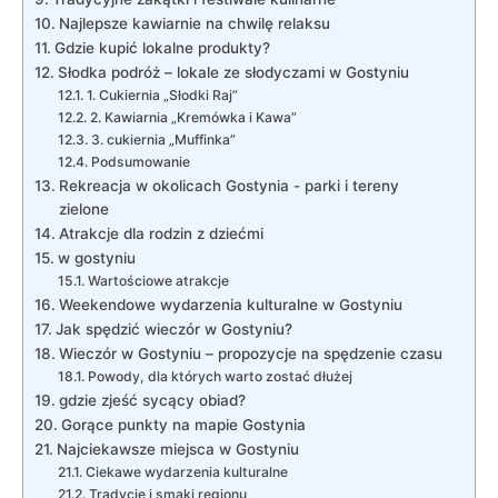
Najlepsze kawiarnie na chwilę relaksu
Gdzie⁢ kupić lokalne produkty?
Słodka podróż – lokale‌ ze słodyczami w Gostyniu
1.‌ Cukiernia „Słodki Raj”
2. Kawiarnia „Kremówka⁣ i Kawa”
3. cukiernia „Muffinka”
Podsumowanie
Rekreacja w okolicach Gostynia ‍- parki i tereny
⁤zielone
Atrakcje dla rodzin‌ z‍ dziećmi
w gostyniu
Wartościowe atrakcje
Weekendowe wydarzenia kulturalne w Gostyniu
Jak spędzić wieczór w Gostyniu?
Wieczór w Gostyniu –⁢ propozycje na spędzenie czasu
Powody, ⁢dla których‍ warto zostać ⁤dłużej
gdzie zjeść sycący obiad?
Gorące punkty na mapie⁣ Gostynia
Najciekawsze ​miejsca w Gostyniu
Ciekawe wydarzenia⁣ kulturalne
Tradycje ‌i smaki regionu