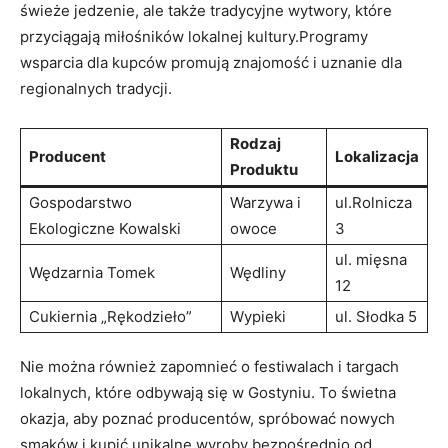
świeże jedzenie, ale także tradycyjne ⁤wytwory, które
⁢przyciągają miłośników lokalnej kultury.Programy
wsparcia dla kupców promują znajomość ​i‍ uznanie dla ​
regionalnych​ tradycji.
Rodzaj
Producent
Lokalizacja
Produktu
Gospodarstwo
Warzywa ‌i ​
ul.Rolnicza
Ekologiczne​ Kowalski
owoce
3
ul. mięsna
Wędzarnia Tomek
Wędliny
12
Cukiernia „Rękodzieło”
Wypieki
ul. Słodka 5
Nie można również zapomnieć o festiwalach i targach⁤
lokalnych, które odbywają się w Gostyniu. To świetna
okazja, aby ⁢poznać producentów, ⁤spróbować⁢ nowych
⁤smaków i ⁢kupić unikalne wyroby‍ bezpośrednio od