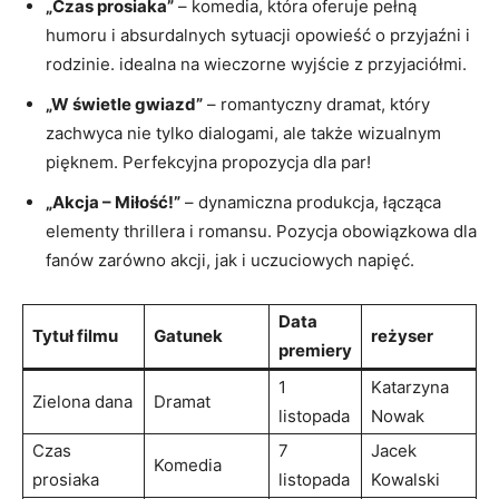
„Czas prosiaka”
– komedia, która oferuje pełną
humoru i absurdalnych sytuacji opowieść o przyjaźni i
rodzinie. idealna na wieczorne wyjście z przyjaciółmi.
„W świetle gwiazd”
– romantyczny dramat, który
zachwyca nie tylko dialogami, ale także wizualnym
pięknem. Perfekcyjna propozycja dla par!
„Akcja – Miłość!”
– dynamiczna produkcja, łącząca
elementy thrillera i romansu. Pozycja obowiązkowa dla
fanów zarówno akcji, jak i uczuciowych napięć.
Data
Tytuł filmu
Gatunek
reżyser
premiery
1
Katarzyna
Zielona dana
Dramat
listopada
Nowak
Czas
7
Jacek
Komedia
prosiaka
listopada
Kowalski