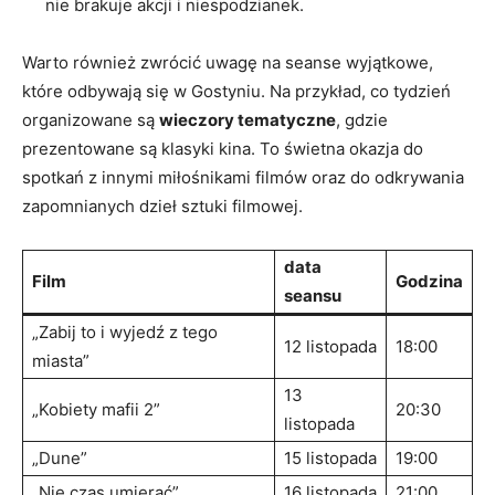
nie brakuje akcji i niespodzianek.
Warto również zwrócić uwagę na seanse wyjątkowe,
które odbywają się w Gostyniu. Na przykład, co tydzień
organizowane są
wieczory tematyczne
, gdzie
prezentowane są klasyki kina. To świetna okazja do
spotkań z innymi miłośnikami filmów oraz do odkrywania
zapomnianych dzieł sztuki filmowej.
data
Film
Godzina
seansu
„Zabij to i wyjedź z tego
12 listopada
18:00
miasta”
13
„Kobiety mafii 2”
20:30
listopada
„Dune”
15 listopada
19:00
„Nie czas umierać”
16 listopada
21:00