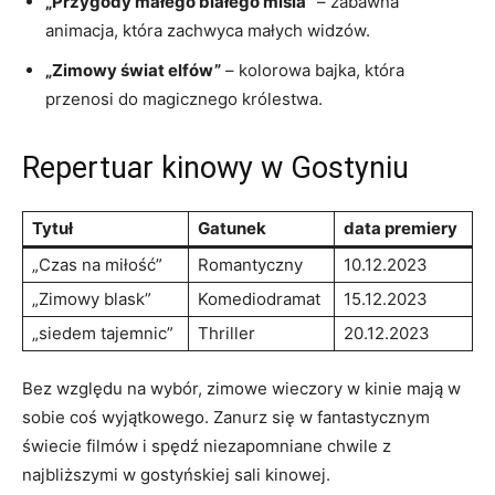
„Przygody małego białego misia”
– zabawna
animacja, która zachwyca małych widzów.
„Zimowy świat elfów”
– kolorowa bajka, która
przenosi do magicznego królestwa.
Repertuar kinowy w Gostyniu
Tytuł
Gatunek
data premiery
„Czas na miłość”
Romantyczny
10.12.2023
„Zimowy blask”
Komediodramat
15.12.2023
„siedem tajemnic”
Thriller
20.12.2023
Bez względu na wybór, zimowe wieczory w kinie mają w
sobie coś wyjątkowego. Zanurz się w fantastycznym
świecie filmów i spędź niezapomniane chwile z
najbliższymi w gostyńskiej sali kinowej.